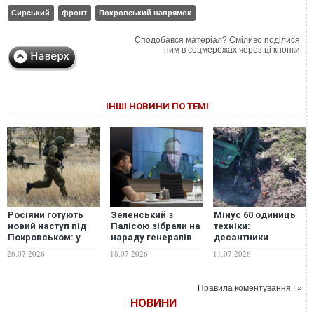
Сирський
фронт
Покровський напрямок
Сподобався матеріал? Сміливо поділися
ним в соцмережах через ці кнопки
ІНШІ НОВИНИ ПО ТЕМІ
Росіяни готують
Зеленський з
Мінус 60 одиниць
новий наступ під
Палісою зібрали на
техніки:
Покровськом: у
нараду генералів
десантники
бригаді "Рубіж"
без пильного ока
показали кадри
26.07.2026
18.07.2026
11.07.2026
розкрили плани
Сирського
знищення
ворога
російської броні
під Слов'янськом
Правила коментування ! »
НОВИНИ