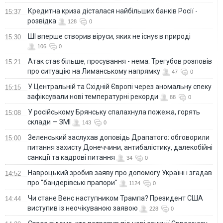
Кредитна криза дісталася найбільших банків Росії -
15:37
розвідка
128
0
ШІ вперше створив віруси, яких не існує в природі
15:30
106
0
Атак стає більше, просування - нема: Трегубов розповів
15:21
про ситуацію на Лиманському напрямку
47
0
У Центральній та Східній Європі через аномальну спеку
15:15
зафіксували нові температурні рекорди
88
0
У російському Брянську спалахнула пожежа, горять
15:08
склади — ЗМІ
143
0
Зеленський заслухав доповідь Драпатого: обговорили
15:00
питання захисту Донеччини, антибалістику, далекобійні
санкції та кадрові питання
34
0
Навроцький зробив заяву про допомогу Україні і згадав
14:52
про "бандерівські прапори"
1124
0
Чи стане Венс наступником Трампа? Президент США
14:44
виступив із неочікуваною заявою
228
0