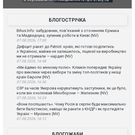
го диму.
Єкатеринбурзі після атаки дронів загорівся
блискавки 
склад Wildberries. ФОТО. ВІДЕО
постражда
БЛОГОСТРІЧКА
Bihus.Info: забудовник, пов’язаний з оточенням Єрмака
та Медведчука, зупинив роботи в Києві (NV)
07.08.2026, 17:00
Дефіцит ракет до Patriot: країн, які готові поділитись
з Україною, майже не залишилось, ліцензії на виробництво
ми не отримали — нардеп (NV)
07.08.2026, 16:48
«Ми йдемо по мінному полю». Клімкін попередив Україну
про виклики через вибори та зміну топ-політиків у низці
країн Європи (NV)
07.08.2026, 16:36
СЗР за часів Умєрова керуватимуть заступники, як це було,
коли він очолював Міноборони — Железняк (NV)
07.08.2026, 16:24
«Вони поспішають». Чому Росія в серпні буде максимально
бити балістикою, навіщо їм ракети з КНДР і як протидіяти
Україні — Мусієнко (NV)
07.08.2026, 16:12
БЛОГОЖАБИ