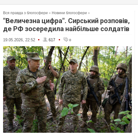
Вся правда з блогосфери
»
Новини блогосфери
»
"Величезна цифра". Сирський розповів,
де РФ зосередила найбільше солдатів
•
•
19.05.2026, 22:52
617
0