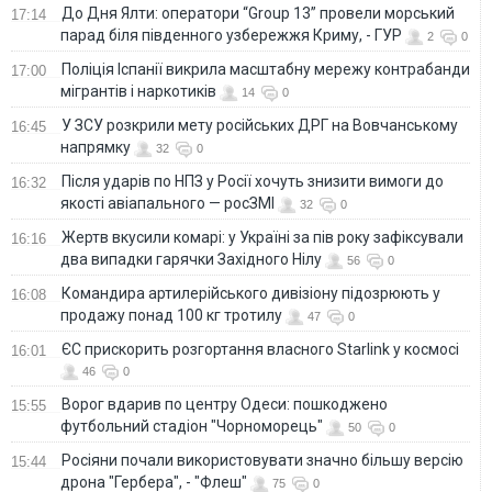
До Дня Ялти: оператори “Group 13” провели морський
17:14
парад біля південного узбережжя Криму, - ГУР
2
0
Поліція Іспанії викрила масштабну мережу контрабанди
17:00
мігрантів і наркотиків
14
0
У ЗСУ розкрили мету російських ДРГ на Вовчанському
16:45
напрямку
32
0
Після ударів по НПЗ у Росії хочуть знизити вимоги до
16:32
якості авіапального — росЗМІ
32
0
Жертв вкусили комарі: у Україні за пів року зафіксували
16:16
два випадки гарячки Західного Нілу
56
0
Командира артилерійського дивізіону підозрюють у
16:08
продажу понад 100 кг тротилу
47
0
ЄС прискорить розгортання власного Starlink у космосі
16:01
46
0
Ворог вдарив по центру Одеси: пошкоджено
15:55
футбольний стадіон "Чорноморець"
50
0
Росіяни почали використовувати значно більшу версію
15:44
дрона "Гербера", - "Флеш"
75
0