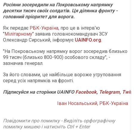
Росіяни зосередили на Покровському напрямку
десятки тисяч своїх солдатів. Ця ділянка фронту -
головний пріоритет для ворога.
Як передає
РБК-Україна
, про це в інтерв'ю
"
Мілітарному
" заявив головнокомандувач ЗСУ
Олександр Сирський, інформує
UAINFO.org
.
"На Покровському напрямку ворог зосередив близько
99 тисяч (близько 800-900) особового складу", -
зазначив генерал.
За його словами, це найбільше вороже угруповання
серед усіх напрямків на фронті.
Підписуйся
на
сторінки
UAINFO
Facebook
,
Telegram
,
Twitt
Іван Носальський, РБК-Україна
Повідомити про помилку - Виділіть орфографічну
помилку мишею і натисніть Ctrl + Enter