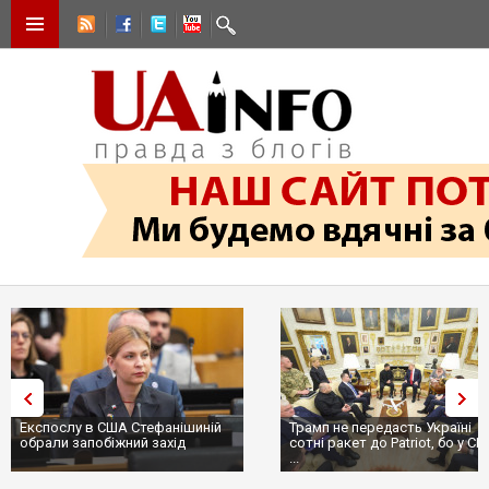
Експослу в США Стефанішиній
Трамп не передасть Україні
обрали запобіжний захід
сотні ракет до Patriot, бо у С
...