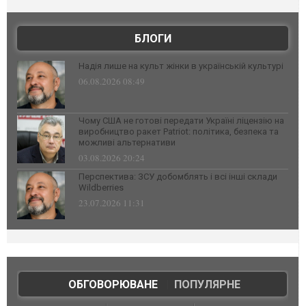
БЛОГИ
Надія лише на культ жінки в українській культурі
06.08.2026 08:49
Чому США не готові передати Україні ліцензію на
виробництво ракет Patriot: політика, безпека та
можливі альтернативи
03.08.2026 20:24
Перспектива: ЗСУ добомблять і всі інші склади
Wildberries
23.07.2026 11:31
ОБГОВОРЮВАНЕ
|
ПОПУЛЯРНЕ