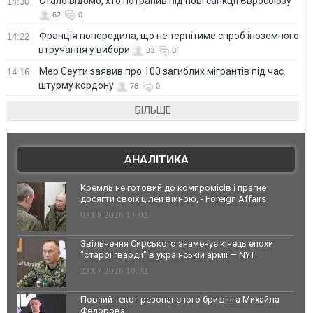
Стало відомо, хто потрапив під нові санкції Євросоюзу
14:30
62
0
Франція попередила, що не терпітиме спроб іноземного
14:22
втручання у вибори
33
0
Мер Сеути заявив про 100 загиблих мігрантів під час
14:16
штурму кордону
78
0
БІЛЬШЕ
АНАЛІТИКА
Кремль не готовий до компромісів і прагне
досягти своїх цілей війною, - Foreign Affairs
03.08.2026 13:02
Звільнення Сирського знаменує кінець епохи
"старої гвардії" в українській армії — NYT
23.07.2026 10:32
Повний текст резонансного брифінга Михайла
Федорова