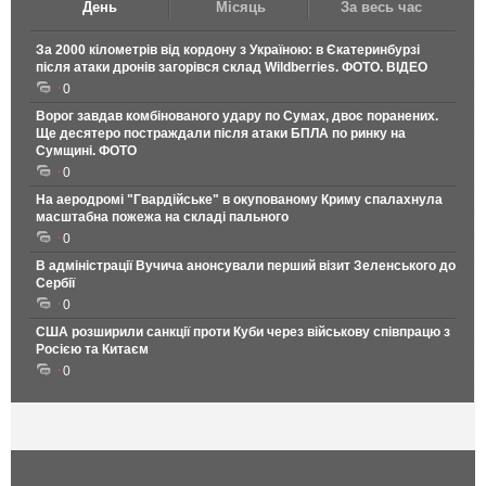
День
Місяць
За весь час
За 2000 кілометрів від кордону з Україною: в Єкатеринбурзі
після атаки дронів загорівся склад Wildberries. ФОТО. ВІДЕО
0
Ворог завдав комбінованого удару по Сумах, двоє поранених.
Ще десятеро постраждали після атаки БПЛА по ринку на
Сумщині. ФОТО
0
На аеродромі "Гвардійське" в окупованому Криму спалахнула
масштабна пожежа на складі пального
0
В адміністрації Вучича анонсували перший візит Зеленського до
Сербії
0
США розширили санкції проти Куби через військову співпрацю з
Росією та Китаєм
0