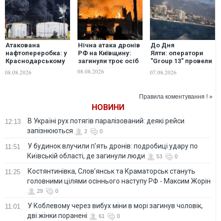
Атакована
Нічна атака дронів
До Дня
нафтопереробка: у
РФ на Київщину:
Ялти: оператори
Краснодарському
загинули троє осіб
"Group 13" провели
краї та Самарській
морський парад
08.08.2026
08.08.2026
07.08.2026
області РФ горять
біля південного
два НПЗ
узбережжя Криму,
- ГУР
Правила коментування ! »
НОВИНИ
В Україні рух потягів паралізований: деякі рейси
12:13
запізнюються
2
0
У будинок влучили п'ять дронів: подробиці удару по
11:51
Київській області, де загинули люди
53
0
Костянтинівка, Слов'янськ та Краматорськ стануть
11:25
головними цілями осіннього наступу РФ - Максим Жорін
29
0
У Коблевому через вибух міни в морі загинув чоловік,
11:01
дві жінки поранені
61
0