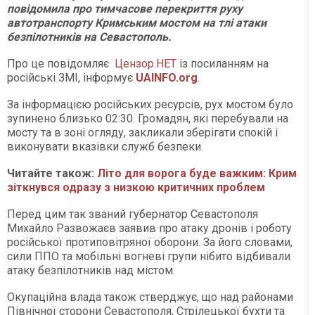
повідомила про тимчасове перекриття руху
автотранспорту Кримським мостом на тлі атаки
безпілотників на Севастополь.
Про це повідомляє
Цензор.НЕТ
із посиланням на
російські ЗМІ, інформує
UAINFO.org
.
За інформацією російських ресурсів, рух мостом було
зупинено близько 02:30. Громадян, які перебували на
мосту та в зоні огляду, закликали зберігати спокій і
виконувати вказівки служб безпеки.
Читайте також:
Літо для ворога буде важким: Крим
зіткнувся одразу з низкою критичних проблем
Перед цим так званий губернатор Севастополя
Михайло Развожаєв заявив про атаку дронів і роботу
російської протиповітряної оборони. За його словами,
сили ППО та мобільні вогневі групи нібито відбивали
атаку безпілотників над містом.
Окупаційна влада також стверджує, що над районами
Північної сторони Севастополя, Стрілецької бухти та