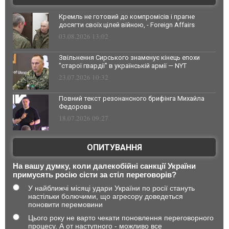
Кремль не готовий до компромісів і прагне
досягти своїх цілей війною, - Foreign Affairs
03.08.2026 13:02
Звільнення Сирського знаменує кінець епохи
"старої гвардії" в українській армії — NYT
23.07.2026 10:32
Повний текст резонансного брифінга Михайла
Федорова
18.07.2026 09:27
ОПИТУВАННЯ
На вашу думку, коли далекобійні санкції України
примусять росію сісти за стіл переговорів?
У найближчі місяці удари України по росії стануть
настільки болючими, що агресору доведеться
поновити перемовини
Цього року не варто чекати поновлення переговорного
процесу. А от наступного - можливо все