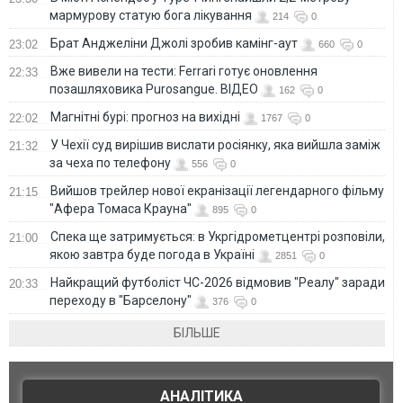
мармурову статую бога лікування
214
0
Брат Анджеліни Джолі зробив камінг-аут
23:02
660
0
Вже вивели на тести: Ferrari готує оновлення
22:33
позашляховика Purosangue. ВІДЕО
162
0
Магнітні бурі: прогноз на вихідні
22:02
1767
0
У Чехії суд вирішив вислати росіянку, яка вийшла заміж
21:32
за чеха по телефону
556
0
Вийшов трейлер нової екранізації легендарного фільму
21:15
"Афера Томаса Крауна"
895
0
Спека ще затримується: в Укргідрометцентрі розповіли,
21:00
якою завтра буде погода в Україні
2851
0
Найкращий футболіст ЧС-2026 відмовив "Реалу" заради
20:33
переходу в "Барселону"
376
0
БІЛЬШЕ
АНАЛІТИКА