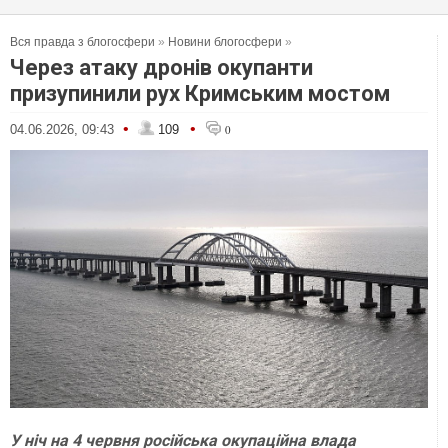
Вся правда з блогосфери
»
Новини блогосфери
»
Через атаку дронів окупанти
призупинили рух Кримським мостом
•
•
04.06.2026, 09:43
109
0
У ніч на 4 червня російська окупаційна влада