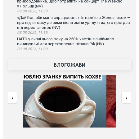
прикордонника, щоб потрапити на концерт The Weeknd
у Польщі (NV)
08.08.2026, 11:30
«Дай Бог, аби магія спрацювала». Інтерв'ю з Железняком —
про підготовку до зими після зміни уряду і тих, хто програв
від перестановок (NV)
08.08.2026, 11:15
НАТО у липні цього року на 250% частіше підіймало
винищувачі для перехоплення літаків РФ (NV)
08.08.2026, 11:00
БЛОГОЖАБИ