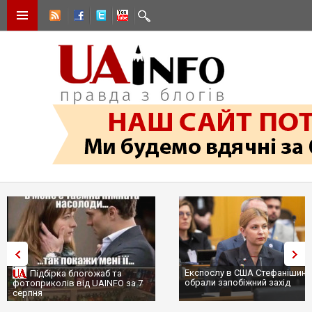
Експослу в США Стефанішині
Підбірка блогожаб та
обрали запобіжний захід
фотоприколів від UAINFO за 7
серпня