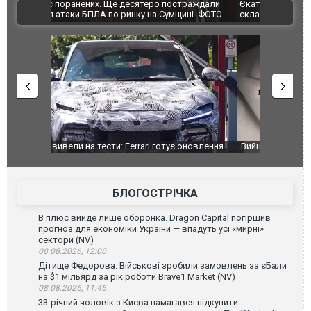
траждали
Єкатеринбурзі після атаки дронів загорівся
суперкарів
ВІДЕО
ині. ФОТО
склад Wildberries. ФОТО. ВІДЕО
оновлення
Вийшов трейлер нової екранізації легендарного
Зеленський
фільму "Афера Томаса Крауна"
перемовин
БЛОГОСТРІЧКА
В плюс вийде лише оборонка. Dragon Capital погіршив
прогноз для економіки України — впадуть усі «мирні»
сектори (NV)
08.08.2026, 12:00
Дітище Федорова. Військові зробили замовлень за єБали
на $1 мільярд за рік роботи Brave1 Market (NV)
08.08.2026, 11:45
33-річний чоловік з Києва намагався підкупити