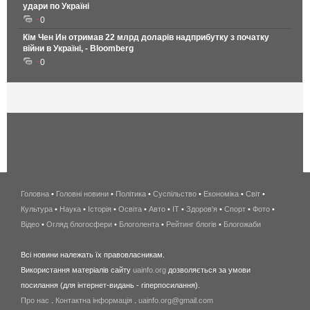
удари по Україні
0
Кім Чен Ин отримав 22 млрд доларів надприбутку з початку
війни в Україні, - Bloomberg
0
Головна
•
Головні новини
•
Політика
•
Суспільство
•
Економіка
беспроводной
•
Світ
•
Культура
•
Наука
•
Історія
•
Освіта
•
Авто
•
IT
•
Здоров'я
интернет
•
Спорт
•
Фото
•
Відео
•
Огляд блогосфери
•
Блоголента
•
Рейтинг блогів
киев
•
Блогожаби
и
Всі новини належать їх правовласникам.
область
Використання матеріалів сайту
uainfo.org
дозволяється за умови
wimax
посилання (для інтернет-видань - гіперпосилання).
интернет
Про нас
.
Контактна інформація
.
uainfo.org@gmail.com
в