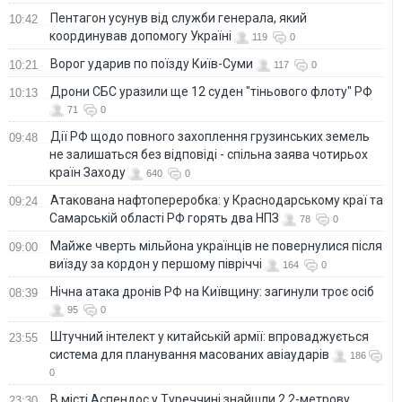
Пентагон усунув від служби генерала, який
10:42
координував допомогу Україні
119
0
Ворог ударив по поїзду Київ-Суми
10:21
117
0
Дрони СБС уразили ще 12 суден "тіньового флоту" РФ
10:13
71
0
Дії РФ щодо повного захоплення грузинських земель
09:48
не залишаться без відповіді - спільна заява чотирьох
країн Заходу
640
0
Атакована нафтопереробка: у Краснодарському краї та
09:24
Самарській області РФ горять два НПЗ
78
0
Майже чверть мільйона українців не повернулися після
09:00
виїзду за кордон у першому півріччі
164
0
Нічна атака дронів РФ на Київщину: загинули троє осіб
08:39
95
0
Штучний інтелект у китайській армії: впроваджується
23:55
система для планування масованих авіаударів
186
0
В місті Аспендос у Туреччині знайшли 2,2-метрову
23:30