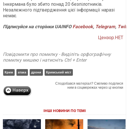
Інкермана було збито понад 20 безпілотників.
Незалежного підтвердження цієї інформації наразі
немає.
Підписуйся
на
сторінки
UAINFO
Facebook
,
Telegram
,
Twitt
Цензор.НЕТ
Повідомити про помилку - Виділіть орфографічну
помилку мишею і натисніть Ctrl + Enter
Крим
атака
дрони
Кримський міст
Сподобався матеріал? Сміливо поділися
ним в соцмережах через ці кнопки
ІНШІ НОВИНИ ПО ТЕМІ