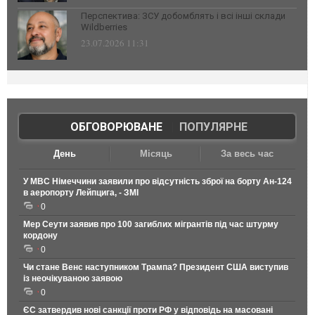
Перспектива: ЗСУ добомблять і всі інші склади
Wildberries
23.07.2026 11:31
ОБГОВОРЮВАНЕ
|
ПОПУЛЯРНЕ
День
Місяць
За весь час
У МВС Німеччини заявили про відсутність зброї на борту Ан-124
в аеропорту Лейпцига, - ЗМІ
0
Мер Сеути заявив про 100 загиблих мігрантів під час штурму
кордону
0
Чи стане Венс наступником Трампа? Президент США виступив
із неочікуваною заявою
0
ЄС затвердив нові санкції проти РФ у відповідь на масовані