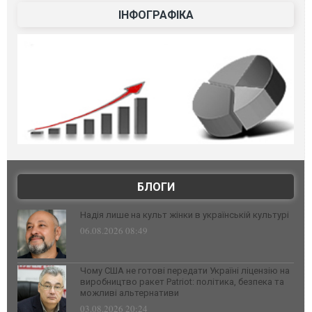
ІНФОГРАФІКА
БЛОГИ
Надія лише на культ жінки в українській культурі
06.08.2026 08:49
Чому США не готові передати Україні ліцензію на
виробництво ракет Patriot: політика, безпека та
можливі альтернативи
03.08.2026 20:24