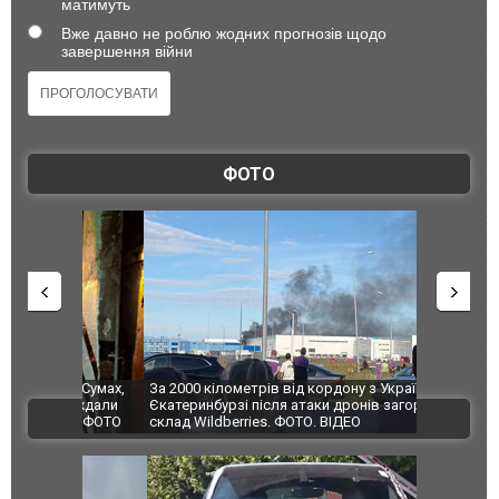
матимуть
Вже давно не роблю жодних прогнозів щодо
завершення війни
ФОТО
по Сумах,
За 2000 кілометрів від кордону з Україною: в
"Мої іграш
траждали
Єкатеринбурзі після атаки дронів загорівся
суперкарів
ВІДЕО
ині. ФОТО
склад Wildberries. ФОТО. ВІДЕО