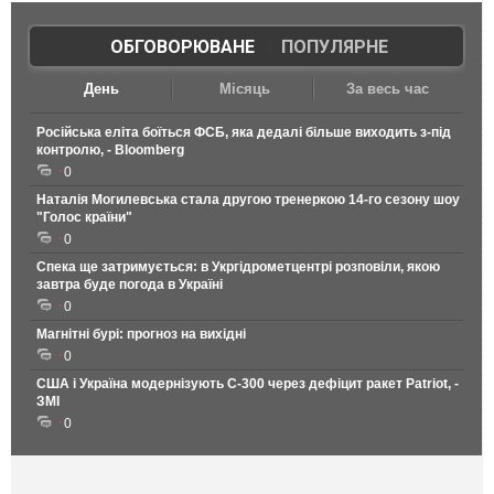
ОБГОВОРЮВАНЕ
|
ПОПУЛЯРНЕ
День
Місяць
За весь час
Російська еліта боїться ФСБ, яка дедалі більше виходить з-під
контролю, - Bloomberg
0
Наталія Могилевська стала другою тренеркою 14-го сезону шоу
"Голос країни"
0
Спека ще затримується: в Укргідрометцентрі розповіли, якою
завтра буде погода в Україні
0
Магнітні бурі: прогноз на вихідні
0
США і Україна модернізують С-300 через дефіцит ракет Patriot, -
ЗМІ
0