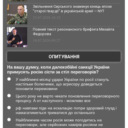
Звільнення Сирського знаменує кінець епохи
"старої гвардії" в українській армії — NYT
23.07.2026 10:32
Повний текст резонансного брифінга Михайла
Федорова
18.07.2026 09:27
ОПИТУВАННЯ
На вашу думку, коли далекобійні санкції України
примусять росію сісти за стіл переговорів?
У найближчі місяці удари України по росії стануть
настільки болючими, що агресору доведеться
поновити перемовини
Цього року не варто чекати поновлення переговорного
процесу. А от наступного - можливо все
рф навпаки піде на ескалацію попри здоровий глузд і
намагатиметься триматися до останнього
Найближчим часом росія може погодитись на
переговори, але серйозних намірів росіяни не