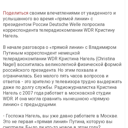
Поделиться
своими впечатлениями от увиденного и
услышанного во время «прямой линии» с
президентом России Deutsche Welle попросила
корреспондента телерадиокомпании WDR Кристину
Нагель.
В начале разговора о «прямой линии» с Владимиром
Путиным корреспондент немецкой
телерадиокомпании WDR Кристина Нагель (Christina
Nagel) восхитилась великолепной физической формой
российского президента. Но этим похвала и
ограничилась. Без малого пять часов вопросов и
ответов - это зрителю у телевизора трудно выдержать
даже по долгу службы. Радиожурналистка Кристина
Нагель с 2007 года работает в московской студии
WDR. И она могла сравнить нынешнюю «прямую
линию» с предыдущими.
- Госпожа Нагель, вы уже давно работаете в Москве.
Это не первая «прямая линия» Путина, которую вы
смотрели. Было ли что-то новое в этом году?