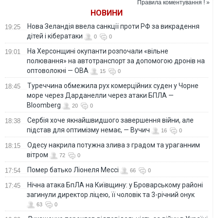
Правила коментування ! »
НОВИНИ
Нова Зеландія ввела санкції проти РФ за викрадення
19:25
дітей і кібератаки
0
0
На Херсонщині окупанти розпочали «вільне
19:01
полювання» на автотранспорт за допомогою дронів на
оптоволокні — ОВА
15
0
Туреччина обмежила рух комерційних суден у Чорне
18:45
море через Дарданелли через атаки БПЛА —
Bloomberg
20
0
Сербія хоче якнайшвидшого завершення війни, але
18:38
підстав для оптимізму немає, — Вучич
16
0
Одесу накрила потужна злива з градом та ураганним
18:15
вітром
72
0
Помер батько Ліонеля Мессі
17:54
66
0
Нічна атака БпЛА на Київщину: у Броварському районі
17:45
загинули директор ліцею, її чоловік та 3-річний онук
63
0