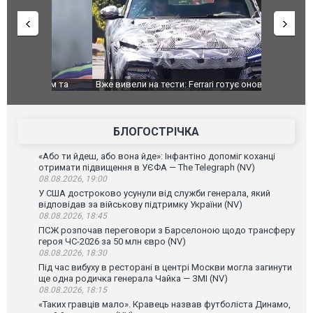
дом та
Вже вивели на тести: Ferrari готує оновлення
Вийшов тре
позашляховика Purosangue. ВІДЕО
фільму "Аф
БЛОГОСТРІЧКА
«Або ти йдеш, або вона йде»: Інфантіно допоміг коханці
отримати підвищення в УЄФА — The Telegraph (NV)
08.08.2026, 19:00
У США достроково усунули від служби генерала, який
відповідав за військову підтримку України (NV)
08.08.2026, 18:45
ПСЖ розпочав переговори з Барселоною щодо трансферу
героя ЧС-2026 за 50 млн євро (NV)
08.08.2026, 18:30
Під час вибуху в ресторані в центрі Москви могла загинути
ще одна родичка генерала Чайка — ЗМІ (NV)
08.08.2026, 18:15
«Таких гравців мало». Кравець назвав футболіста Динамо,