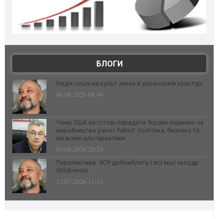
БЛОГИ
Надія лише на культ жінки в українській культурі
06.08.2026 08:49
Чому США не готові передати Україні ліцензію на
виробництво ракет Patriot: політика, безпека та
можливі альтернативи
03.08.2026 20:24
Перспектива: ЗСУ добомблять і всі інші склади
Wildberries
23.07.2026 11:31