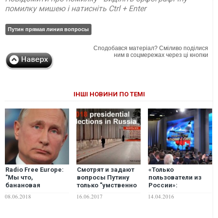
помилку мишею і натисніть Ctrl + Enter
Путин прямая линия вопросы
Сподобався матеріал? Сміливо поділися
ним в соцмережах через ці кнопки
ІНШІ НОВИНИ ПО ТЕМІ
Radio Free Europe:
Смотрят и задают
«Только
"Мы что,
вопросы Путину
пользователи из
банановая
только "умственно
России»:
республика?":
отсталые дикари"
крымчанам не
08.06.2018
16.06.2017
14.04.2016
вопросы-уколы, на
позволили задать
которые не ответил
вопросы Путину
Путин