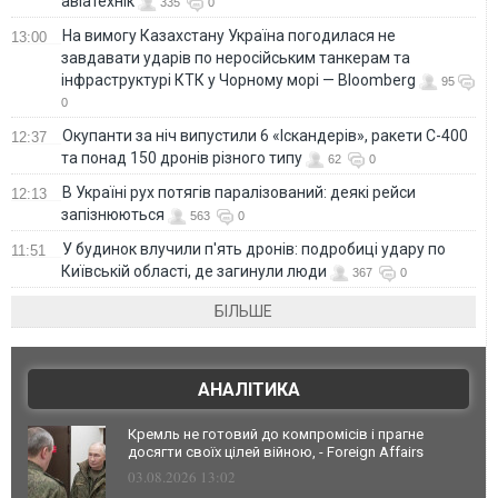
авіатехнік
335
0
На вимогу Казахстану Україна погодилася не
13:00
завдавати ударів по неросійським танкерам та
інфраструктурі КТК у Чорному морі — Bloomberg
95
0
Окупанти за ніч випустили 6 «Іскандерів», ракети С-400
12:37
та понад 150 дронів різного типу
62
0
В Україні рух потягів паралізований: деякі рейси
12:13
запізнюються
563
0
У будинок влучили п'ять дронів: подробиці удару по
11:51
Київській області, де загинули люди
367
0
БІЛЬШЕ
АНАЛІТИКА
Кремль не готовий до компромісів і прагне
досягти своїх цілей війною, - Foreign Affairs
03.08.2026 13:02