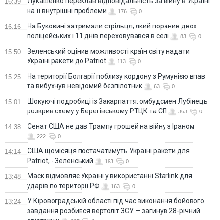
Лукашенко переклав відповідальність за війну в Україні
16:39
на її внутрішні проблеми
176
0
На Буковині затримали стрільця, який поранив двох
16:16
поліцейських і 11 днів переховувався в селі
83
0
Зеленський оцінив можливості країн світу надати
15:50
Україні ракети до Patriot
113
0
На території Болгарії поблизу кордону з Румунією впав
15:25
та вибухнув невідомий безпілотник
63
0
Шокуючі подробиці із Закарпаття: омбудсмен Лубінець
15:01
розкрив схему у Берегівському РТЦК та СП
363
0
Сенат США не дав Трампу грошей на війну з Іраном
14:38
222
0
США щомісяця постачатимуть Україні ракети для
14:14
Patriot, - Зеленський
193
0
Маск відмовляє Україні у використанні Starlink для
13:48
ударів по території РФ
163
0
У Кіровоградській області під час виконання бойового
13:24
завдання розбився вертоліт ЗСУ — загинув 28-річний