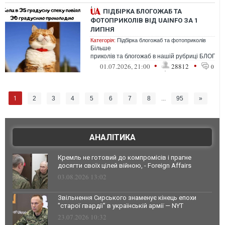
ПІДБІРКА БЛОГОЖАБ ТА
ФОТОПРИКОЛІВ ВІД UAINFO ЗА 1
ЛИПНЯ
Категорія:
Підбірка блогожаб та фотоприколів
Більше
приколів та блогожаб в нашій рубриці БЛОГО
•
•
01.07.2026, 21:00
28812
0
1
2
3
4
5
6
7
8
...
95
»
АНАЛІТИКА
Кремль не готовий до компромісів і прагне
досягти своїх цілей війною, - Foreign Affairs
03.08.2026 13:02
Звільнення Сирського знаменує кінець епохи
"старої гвардії" в українській армії — NYT
23.07.2026 10:32