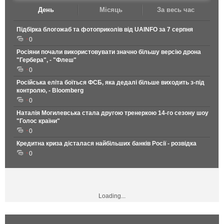
День
Місяць
За весь час
Підбірка блогожаб та фотоприколів від UAINFO за 7 серпня
0
Росіяни почали використовувати значно більшу версію дрона
"Гербера", - "Флеш"
0
Російська еліта боїться ФСБ, яка дедалі більше виходить з-під
контролю, - Bloomberg
0
Наталія Могилевська стала другою тренеркою 14-го сезону шоу
"Голос країни"
0
Кредитна криза дісталася найбільших банків Росії - розвідка
0
Loading...