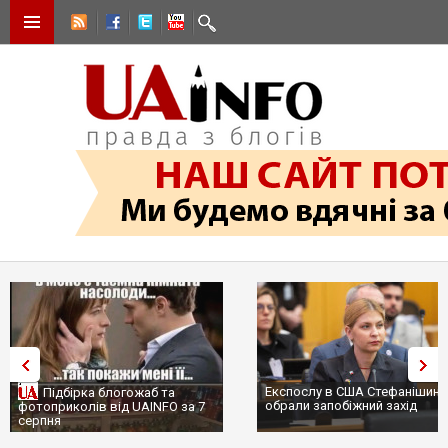
Експослу в США Стефанішині
Підбірка блогожаб та
обрали запобіжний захід
фотоприколів від UAINFO за 7
серпня