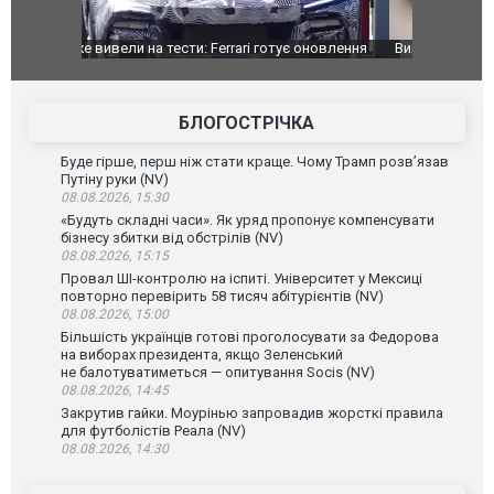
оновлення
Вийшов трейлер нової екранізації легендарного
Зеленський
фільму "Афера Томаса Крауна"
перемовин
БЛОГОСТРІЧКА
Буде гірше, перш ніж стати краще. Чому Трамп розв’язав
Путіну руки (NV)
08.08.2026, 15:30
«Будуть складні часи». Як уряд пропонує компенсувати
бізнесу збитки від обстрілів (NV)
08.08.2026, 15:15
Провал ШІ-контролю на іспиті. Університет у Мексиці
повторно перевірить 58 тисяч абітурієнтів (NV)
08.08.2026, 15:00
Більшість українців готові проголосувати за Федорова
на виборах президента, якщо Зеленський
не балотуватиметься — опитування Socis (NV)
08.08.2026, 14:45
Закрутив гайки. Моурінью запровадив жорсткі правила
для футболістів Реала (NV)
08.08.2026, 14:30