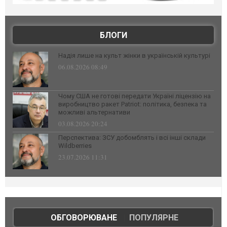
БЛОГИ
Надія лише на культ жінки в українській культурі
06.08.2026 08:49
Чому США не готові передати Україні ліцензію на
виробництво ракет Patriot: політика, безпека та
можливі альтернативи
03.08.2026 20:24
Перспектива: ЗСУ добомблять і всі інші склади
Wildberries
23.07.2026 11:31
ОБГОВОРЮВАНЕ
|
ПОПУЛЯРНЕ