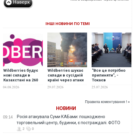
ІНШІ НОВИНИ ПО ТЕМІ
Wildberries будує
Wildberries шукає
"Все це потрібно
нові склади в
склади в сусідній
припиняти", -
Казахстані на 260
країні через атаки
Токаєв
тисяч квадратних
українських дронів
запропонував
04.08.2026
29.07.2026
25.07.2026
метрів
Путіну заморозити
війну проти України
Правила коментування ! »
НОВИНИ
Росія атакувала Суми КАБами: пошкоджено
09:14
торговельний центр, будинки, є постраждалі. ФОТО
2
0