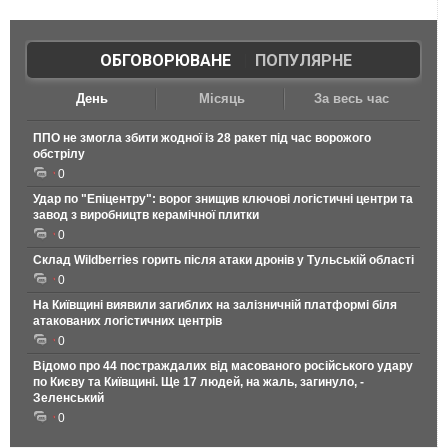
ОБГОВОРЮВАНЕ
|
ПОПУЛЯРНЕ
День
Місяць
За весь час
ППО не змогла збити жодної із 28 ракет під час ворожого
обстрілу
0
Удар по "Епіцентру": ворог знищив ключові логістичні центри та
завод з виробництв керамічної плитки
0
Склад Wildberries горить після атаки дронів у Тульській області
0
На Київщині виявили загиблих на залізничній платформі біля
атакованих логістичних центрів
0
Відомо про 44 постраждалих від масованого російського удару
по Києву та Київщині. Ще 17 людей, на жаль, загинуло, -
Зеленський
0