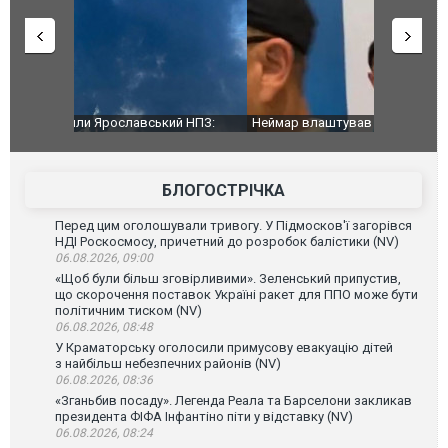
й НПЗ:
Неймар влаштував конфлікт після перемоги
Мудрик про
ймасштабнішу
"Сантоса". ВІДЕО
допінгової 
БЛОГОСТРІЧКА
Перед цим оголошували тривогу. У Підмосков'ї загорівся
НДІ Роскосмосу, причетний до розробок балістики (NV)
06.08.2026, 09:00
«Щоб були більш зговірливими». Зеленський припустив,
що скорочення поставок Україні ракет для ППО може бути
політичним тиском (NV)
06.08.2026, 08:48
У Краматорську оголосили примусову евакуацію дітей
з найбільш небезпечних районів (NV)
06.08.2026, 08:36
«Зганьбив посаду». Легенда Реала та Барселони закликав
президента ФІФА Інфантіно піти у відставку (NV)
06.08.2026, 08:24