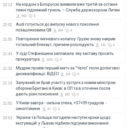
На кордоні з Білоруссю виявили вже третій за останні
22:13
тижні підземний тунель — Служба держохорони Литви
563
0
Audi готується до випуску нового покоління
22:02
позашляховика Q8
204
0
Повторення липневого колапсу: Грузію знову накрив
21:55
тотальний блекаут, причини розслідують
131
0
У суді Стефанішина заплакала: яку заставу просить
21:43
прокуратура
1162
0
Мудрик провів перший матч за "Челсі" після допінгової
21:32
дискваліфікації. ВІДЕО
118
0
Залужний не брав участі у зустрічі з новим міністром
21:14
оборони Британії в Києві: в ОП та в оточенні посла
дають різні пояснення
281
0
У Києві завтра - сильна спека, +37+39 градусів. -
21:02
синоптикиня
67
0
Україна та Польща погодили наступні кроки щодо
20:53
ексгумацій: у Львові підбили підсумки виконання