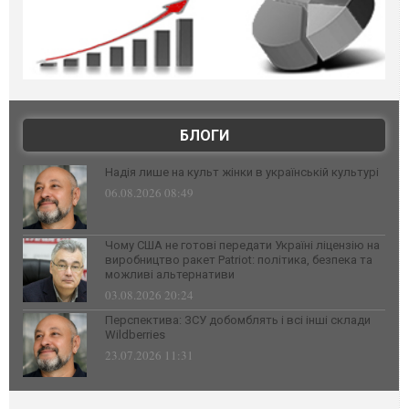
БЛОГИ
Надія лише на культ жінки в українській культурі
06.08.2026 08:49
Чому США не готові передати Україні ліцензію на
виробництво ракет Patriot: політика, безпека та
можливі альтернативи
03.08.2026 20:24
Перспектива: ЗСУ добомблять і всі інші склади
Wildberries
23.07.2026 11:31