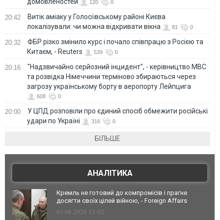
домовленостей
120
0
Витік аміаку у Голосіївському районі Києва
20:42
локалізували: чи можна відкривати вікна
81
0
ФБР різко змінило курс і почало співпрацю з Росією та
20:32
Китаєм, - Reuters
539
0
"Надзвичайно серйозний інцидент", - керівництво МВС
20:16
та розвідка Німеччини терміново збираються через
загрозу українському борту в аеропорту Лейпцига
608
0
У ЦПД розповіли про єдиний спосіб обмежити російські
20:00
удари по Україні
316
0
БІЛЬШЕ
АНАЛІТИКА
Кремль не готовий до компромісів і прагне
досягти своїх цілей війною, - Foreign Affairs
03.08.2026 13:02