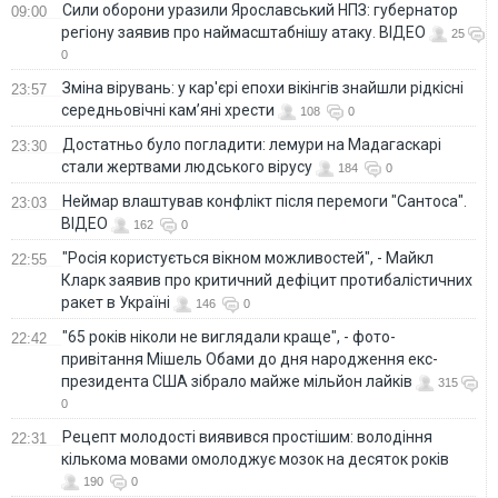
Сили оборони уразили Ярославський НПЗ: губернатор
09:00
регіону заявив про наймасштабнішу атаку. ВІДЕО
25
0
Зміна вірувань: у кар'єрі епохи вікінгів знайшли рідкісні
23:57
середньовічні кам’яні хрести
108
0
Достатньо було погладити: лемури на Мадагаскарі
23:30
стали жертвами людського вірусу
184
0
Неймар влаштував конфлікт після перемоги "Сантоса".
23:03
ВІДЕО
162
0
"Росія користується вікном можливостей", - Майкл
22:55
Кларк заявив про критичний дефіцит протибалістичних
ракет в Україні
146
0
"65 років ніколи не виглядали краще", - фото-
22:42
привітання Мішель Обами до дня народження екс-
президента США зібрало майже мільйон лайків
315
0
Рецепт молодості виявився простішим: володіння
22:31
кількома мовами омолоджує мозок на десяток років
190
0