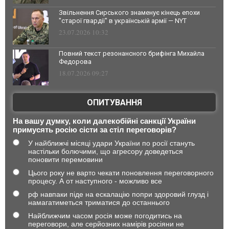
Звільнення Сирського знаменує кінець епохи
"старої гвардії" в українській армії — NYT
23.07.2026 10:32
Повний текст резонансного брифінга Михайла
Федорова
18.07.2026 09:27
ОПИТУВАННЯ
На вашу думку, коли далекобійні санкції України
примусять росію сісти за стіл переговорів?
У найближчі місяці удари України по росії стануть
настільки болючими, що агресору доведеться
поновити перемовини
Цього року не варто чекати поновлення переговорного
процесу. А от наступного - можливо все
рф навпаки піде на ескалацію попри здоровий глузд і
намагатиметься триматися до останнього
Найближчим часом росія може погодитись на
переговори, але серйозних намірів росіяни не