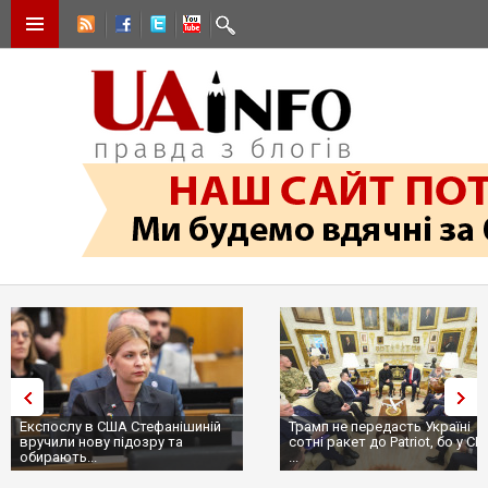
Експослу в США Стефанішиній
Трамп не передасть Україні
вручили нову підозру та
сотні ракет до Patriot, бо у С
обирають...
...