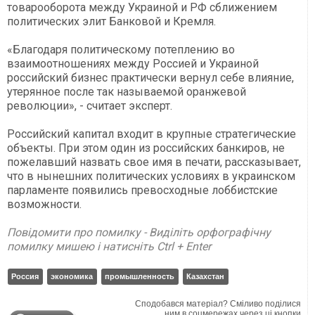
товарооборота между Украиной и РФ сближением
политических элит Банковой и Кремля.
«Благодаря политическому потеплению во
взаимоотношениях между Россией и Украиной
российский бизнес практически вернул себе влияние,
утерянное после так называемой оранжевой
революции», - считает эксперт.
Российский капитал входит в крупные стратегические
объекты. При этом один из российских банкиров, не
пожелавший назвать свое имя в печати, рассказывает,
что в нынешних политических условиях в украинском
парламенте появились превосходные лоббистские
возможности.
Повідомити про помилку - Виділіть орфографічну
помилку мишею і натисніть Ctrl + Enter
Россия
экономика
промышленность
Казахстан
Сподобався матеріал? Сміливо поділися
ним в соцмережах через ці кнопки