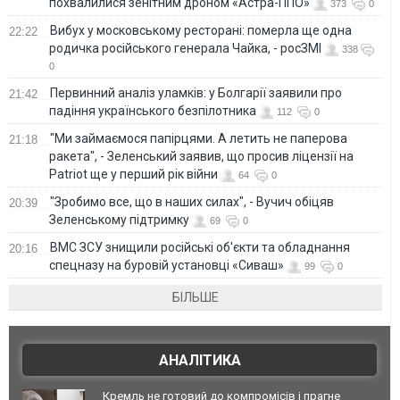
похвалилися зенітним дроном «Астра-ППО»
373
0
Вибух у московському ресторані: померла ще одна
22:22
родичка російського генерала Чайка, - росЗМІ
338
0
Первинний аналіз уламків: у Болгарії заявили про
21:42
падіння українського безпілотника
112
0
"Ми займаємося папірцями. А летить не паперова
21:18
ракета", - Зеленський заявив, що просив ліцензії на
Patriot ще у перший рік війни
64
0
"Зробимо все, що в наших силах", - Вучич обіцяв
20:39
Зеленському підтримку
69
0
ВМС ЗСУ знищили російські об'єкти та обладнання
20:16
спецназу на буровій установці «Сиваш»
99
0
БІЛЬШЕ
АНАЛІТИКА
Кремль не готовий до компромісів і прагне