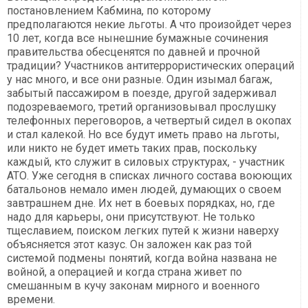
постановлением Кабмина, по которому
предполагаются некие льготы. А что произойдет через
10 лет, когда все нынешние бумажные сочинения
правительства обесценятся по давней и прочной
традиции? Участников антитеррористических операций
у нас много, и все они разные. Один изымал багаж,
забытый пассажиром в поезде, другой задерживал
подозреваемого, третий организовывал прослушку
телефонных переговоров, а четвертый сидел в окопах
и стал калекой. Но все будут иметь право на льготы,
или никто не будет иметь таких прав, поскольку
каждый, кто служит в силовых структурах, - участник
АТО. Уже сегодня в списках личного состава воюющих
батальонов немало имен людей, думающих о своем
завтрашнем дне. Их нет в боевых порядках, но, где
надо для карьеры, они присутствуют. Не только
тщеславием, поиском легких путей к жизни наверху
объясняется этот казус. Он заложен как раз той
системой подмены понятий, когда война названа не
войной, а операцией и когда страна живет по
смешанным в кучу законам мирного и военного
времени.