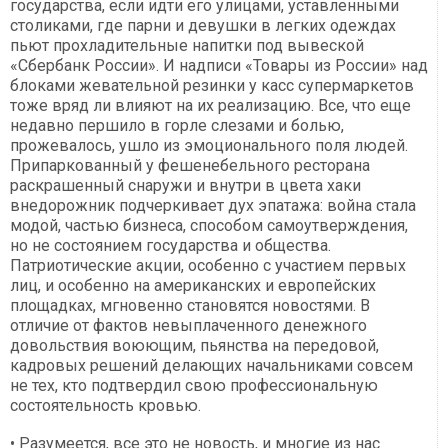
государства, если идти его улицами, уставленными
столиками, где парни и девушки в легких одеждах
пьют прохладительные напитки под вывеской
«Сбербанк России». И надписи «Товары из России» над
блоками жевательной резинки у касс супермаркетов
тоже вряд ли влияют на их реализацию. Все, что еще
недавно першило в горле слезами и болью,
прожевалось, ушло из эмоционального поля людей.
Припаркованный у фешенебельного ресторана
раскрашенный снаружи и внутри в цвета хаки
внедорожник подчеркивает дух эпатажа: война стала
модой, частью бизнеса, способом самоутверждения,
но не состоянием государства и общества.
Патриотические акции, особенно с участием первых
лиц, и особенно на американских и европейских
площадках, мгновенно становятся новостями. В
отличие от фактов невыплаченного денежного
довольствия воюющим, пьянства на передовой,
кадровых решений делающих начальниками совсем
не тех, кто подтвердил свою профессиональную
состоятельность кровью.
• Разумеется, все это не новость, и многие из нас