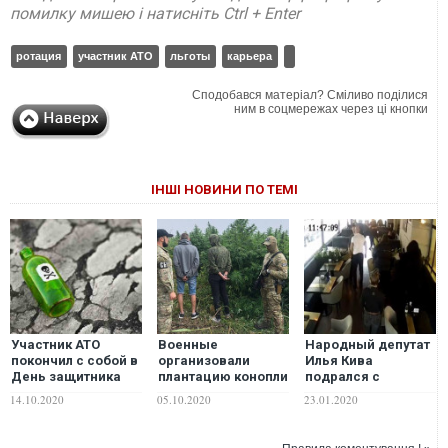
помилку мишею і натисніть Ctrl + Enter
ротация
участник АТО
льготы
карьера
Сподобався матеріал? Сміливо поділися
ним в соцмережах через ці кнопки
ІНШІ НОВИНИ ПО ТЕМІ
Участник АТО
Военные
Народный депутат
покончил с собой в
организовали
Илья Кива
День защитника
плантацию конопли
подрался с
Украины
"для нужд АТО"
участником АТО.
14.10.2020
05.10.2020
23.01.2020
ВИДЕО