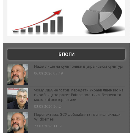
БЛОГИ
Надія лише на культ жінки в українській культурі
06.08.2026 08:49
Чому США не готові передати Україні ліцензію на
виробництво ракет Patriot: політика, безпека та
можливі альтернативи
03.08.2026 20:24
Перспектива: ЗСУ добомблять і всі інші склади
Wildberries
23.07.2026 11:31