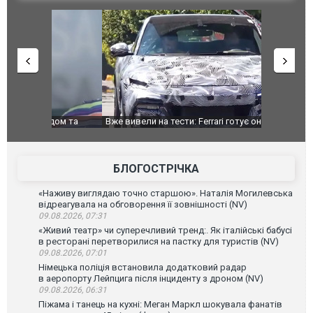
дом та
Вже вивели на тести: Ferrari готує оновлення
Вийшов тре
позашляховика Purosangue. ВІДЕО
фільму "Аф
БЛОГОСТРІЧКА
«Наживу виглядаю точно старшою». Наталія Могилевська
відреагувала на обговорення її зовнішності (NV)
09.08.2026, 07:31
«Живий театр» чи суперечливий тренд:. Як італійські бабусі
в ресторані перетворилися на пастку для туристів (NV)
09.08.2026, 07:01
Німецька поліція встановила додатковий радар
в аеропорту Лейпцига після інциденту з дроном (NV)
09.08.2026, 06:31
Піжама і танець на кухні: Меган Маркл шокувала фанатів