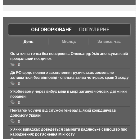
ОБГОВОРЮВАНЕ
|
ПОПУЛЯРНЕ
День
Місяць
За весь час
Остаточна точка без повернень: Олександр Усік анонсував свій
прощальний поєдинок
0
Дії РФ щодо повного захоплення грузинських земель не
залишаться без відповіді - спільна заява чотирьох країн Заходу
0
У Коблевому через вибух міни в морі загинув чоловік, дві жінки
поранені
0
Пентагон усунув від служби генерала, який координував
допомогу Україні
0
У яких випадках доведеться замінити радянське свідоцтво про
народження: роз'яснення Мін'юсту