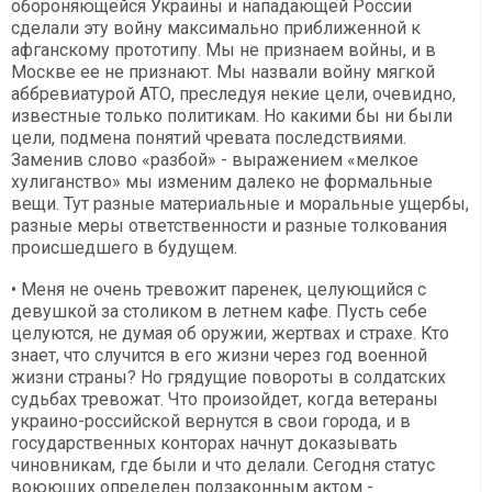
обороняющейся Украины и нападающей России
сделали эту войну максимально приближенной к
афганскому прототипу. Мы не признаем войны, и в
Москве ее не признают. Мы назвали войну мягкой
аббревиатурой АТО, преследуя некие цели, очевидно,
известные только политикам. Но какими бы ни были
цели, подмена понятий чревата последствиями.
Заменив слово «разбой» - выражением «мелкое
хулиганство» мы изменим далеко не формальные
вещи. Тут разные материальные и моральные ущербы,
разные меры ответственности и разные толкования
происшедшего в будущем.
• Меня не очень тревожит паренек, целующийся с
девушкой за столиком в летнем кафе. Пусть себе
целуются, не думая об оружии, жертвах и страхе. Кто
знает, что случится в его жизни через год военной
жизни страны? Но грядущие повороты в солдатских
судьбах тревожат. Что произойдет, когда ветераны
украино-российской вернутся в свои города, и в
государственных конторах начнут доказывать
чиновникам, где были и что делали. Сегодня статус
воюющих определен подзаконным актом -