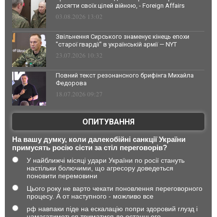
досягти своїх цілей війною, - Foreign Affairs
03.08.2026 13:02
Звільнення Сирського знаменує кінець епохи
"старої гвардії" в українській армії — NYT
23.07.2026 10:32
Повний текст резонансного брифінга Михайла
Федорова
18.07.2026 09:27
ОПИТУВАННЯ
На вашу думку, коли далекобійні санкції України
примусять росію сісти за стіл переговорів?
У найближчі місяці удари України по росії стануть
настільки болючими, що агресору доведеться
поновити перемовини
Цього року не варто чекати поновлення переговорного
процесу. А от наступного - можливо все
рф навпаки піде на ескалацію попри здоровий глузд і
намагатиметься триматися до останнього