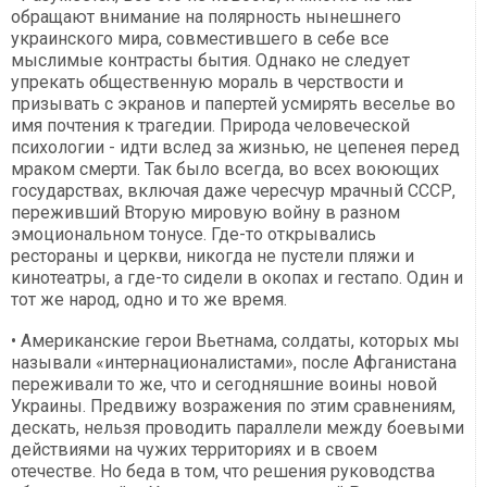
обращают внимание на полярность нынешнего
украинского мира, совместившего в себе все
мыслимые контрасты бытия. Однако не следует
упрекать общественную мораль в черствости и
призывать с экранов и папертей усмирять веселье во
имя почтения к трагедии. Природа человеческой
психологии - идти вслед за жизнью, не цепенея перед
мраком смерти. Так было всегда, во всех воюющих
государствах, включая даже чересчур мрачный СССР,
переживший Вторую мировую войну в разном
эмоциональном тонусе. Где-то открывались
рестораны и церкви, никогда не пустели пляжи и
кинотеатры, а где-то сидели в окопах и гестапо. Один и
тот же народ, одно и то же время.
• Американские герои Вьетнама, солдаты, которых мы
называли «интернационалистами», после Афганистана
переживали то же, что и сегодняшние воины новой
Украины. Предвижу возражения по этим сравнениям,
дескать, нельзя проводить параллели между боевыми
действиями на чужих территориях и в своем
отечестве. Но беда в том, что решения руководства