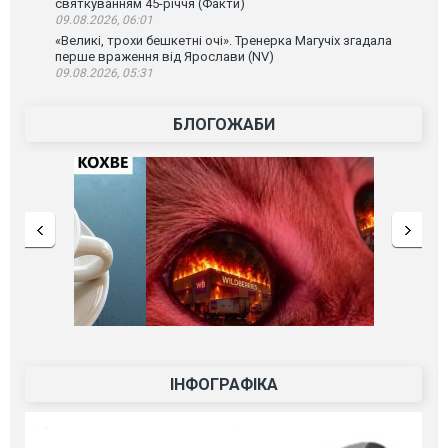
святкуванням 45-річчя (Факти)
09.08.2026, 06:01
«Великі, трохи бешкетні очі». Тренерка Магучіх згадала
перше враження від Ярослави (NV)
09.08.2026, 05:31
БЛОГОЖАБИ
ІНФОГРАФІКА