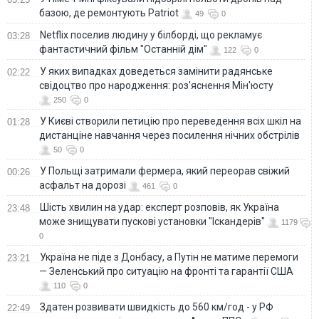
базою, де ремонтують Patriot
49
0
Netflix поселив людину у білборді, що рекламує
03:28
фантастичний фільм "Останній дім"
122
0
У яких випадках доведеться замінити радянське
02:22
свідоцтво про народження: роз'яснення Мін'юсту
250
0
У Києві створили петицію про переведення всіх шкіл на
01:28
дистанціне навчання через посилення нічних обстрілів
50
0
У Польщі затримали фермера, який переорав свіжий
00:26
асфальт на дорозі
461
0
Шість хвилин на удар: експерт розповів, як Україна
23:48
може знищувати пускові установки "Іскандерів"
1179
0
Україна не піде з Донбасу, а Путін не матиме перемоги
23:21
— Зеленський про ситуацію на фронті та гарантії США
110
0
Здатен розвивати швидкість до 560 км/год - у РФ
22:49