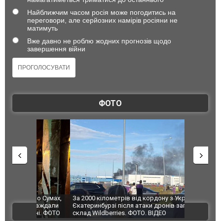
Найближчим часом росія може погодитись на
переговори, але серйозних намірів росіяни не
матимуть
Вже давно не роблю жодних прогнозів щодо
завершення війни
ФОТО
по Сумах,
За 2000 кілометрів від кордону з Україною: в
"Мої іграш
траждали
Єкатеринбурзі після атаки дронів загорівся
суперкарів
ВІДЕО
ині. ФОТО
склад Wildberries. ФОТО. ВІДЕО