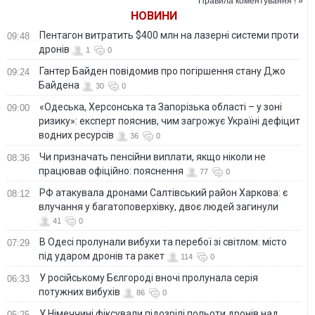
Правила коментування ! »
НОВИНИ
Пентагон витратить $400 млн на лазерні системи проти
09:48
дронів
1
0
Гантер Байден повідомив про погіршення стану Джо
09:24
Байдена
30
0
«Одеська, Херсонська та Запорізька області – у зоні
09:00
ризику»: експерт пояснив, чим загрожує Україні дефіцит
водних ресурсів
36
0
Чи призначать пенсійни виплати, якщо ніколи не
08:36
працював офіційно: пояснення
77
0
РФ атакувала дронами Салтівський район Харкова: є
08:12
влучання у багатоповерхівку, двоє людей загинули
41
0
В Одесі пролунали вибухи та перебої зі світлом: місто
07:29
під ударом дронів та ракет
114
0
У російському Бєлгороді вночі пролунала серія
06:33
потужних вибухів
86
0
У Німеччині фіксували підозрілі польоти дронів над
05:25