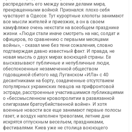
распределить его между всеми делами мира,
прекращенными войной. Признался: плохо себя
чувствует в Одессе. Тут курортные хлопоты занимают
все мысли жителей и приезжих, а он в своем
камуфляже очень некстати на всеобщем празднике
жизни. «Люди стали иначе смотреть на нас, солдат и
офицеров, по сравнению с первыми месяцами
войны», - сказал мне без тени сожаления, словно
подтверждая давно известный факт. И правда, не
новая мысль о двух мирах воюющей страны. Ее
высказывают публичные и непубличные люди,
обеспокоенные незамеченной обществом
годовщиной сбитого над Луганском «ИЛа» с 40
десантниками на борту, озадаченные отсутствием
популярных украинских певцов на прифронтовой
эстраде, расстроенные участившимися публикациями
о «бессмысленном кровопролитии в развязанной
олигархами братоубийственной войне». И хотя
военные новости все еще занимают первые полосы
газет, и воздух наполнен тревогами, летние дни
искрятся отпускным весельем, праздниками,
фестивалями. Киев уже не столица воюющего