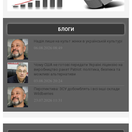
БЛОГИ
Надія лише на культ жінки в українській культурі
06.08.2026 08:49
Чому США не готові передати Україні ліцензію на
виробництво ракет Patriot: політика, безпека та
можливі альтернативи
03.08.2026 20:24
Перспектива: ЗСУ добомблять і всі інші склади
Wildberries
23.07.2026 11:31