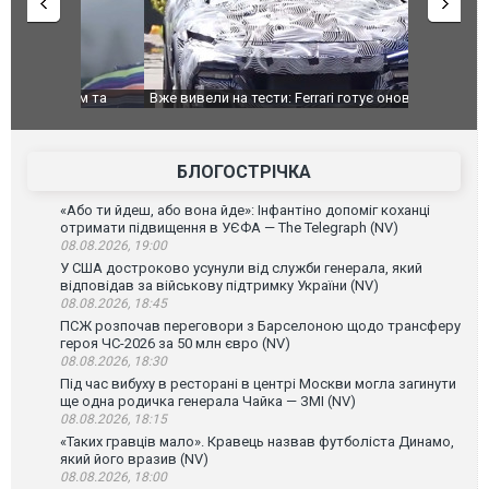
дом та
Вже вивели на тести: Ferrari готує оновлення
Вийшов тре
позашляховика Purosangue. ВІДЕО
фільму "Аф
БЛОГОСТРІЧКА
«Або ти йдеш, або вона йде»: Інфантіно допоміг коханці
отримати підвищення в УЄФА — The Telegraph (NV)
08.08.2026, 19:00
У США достроково усунули від служби генерала, який
відповідав за військову підтримку України (NV)
08.08.2026, 18:45
ПСЖ розпочав переговори з Барселоною щодо трансферу
героя ЧС-2026 за 50 млн євро (NV)
08.08.2026, 18:30
Під час вибуху в ресторані в центрі Москви могла загинути
ще одна родичка генерала Чайка — ЗМІ (NV)
08.08.2026, 18:15
«Таких гравців мало». Кравець назвав футболіста Динамо,
який його вразив (NV)
08.08.2026, 18:00