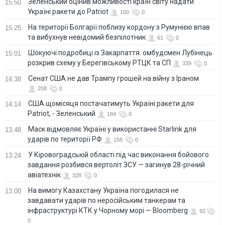
Зеленський оцінив можливості країн світу надати
15:50
Україні ракети до Patriot
100
0
На території Болгарії поблизу кордону з Румунією впав
15:25
та вибухнув невідомий безпілотник
61
0
Шокуючі подробиці із Закарпаття: омбудсмен Лубінець
15:01
розкрив схему у Берегівському РТЦК та СП
339
0
Сенат США не дав Трампу грошей на війну з Іраном
14:38
208
0
США щомісяця постачатимуть Україні ракети для
14:14
Patriot, - Зеленський
184
0
Маск відмовляє Україні у використанні Starlink для
13:48
ударів по території РФ
158
0
У Кіровоградській області під час виконання бойового
13:24
завдання розбився вертоліт ЗСУ — загинув 28-річний
авіатехнік
328
0
На вимогу Казахстану Україна погодилася не
13:00
завдавати ударів по неросійським танкерам та
інфраструктурі КТК у Чорному морі — Bloomberg
92
0