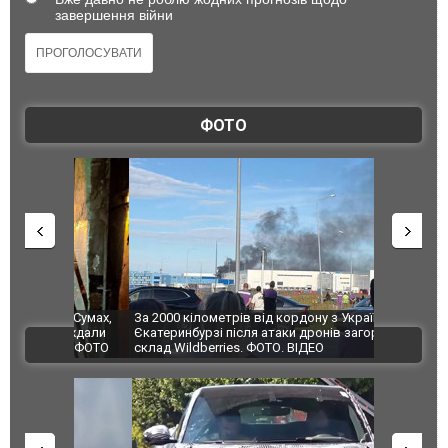
завершення війни
ФОТО
по Сумах,
За 2000 кілометрів від кордону з Україною: в
"Мої іграш
траждали
Єкатеринбурзі після атаки дронів загорівся
суперкарів
ВІДЕО
ині. ФОТО
склад Wildberries. ФОТО. ВІДЕО