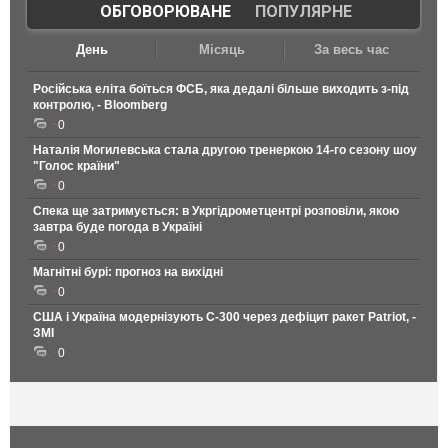
ОБГОВОРЮВАНЕ
|
ПОПУЛЯРНЕ
День
Місяць
За весь час
Російська еліта боїться ФСБ, яка дедалі більше виходить з-під
контролю, - Bloomberg
0
Наталія Могилевська стала другою тренеркою 14-го сезону шоу
"Голос країни"
0
Спека ще затримується: в Укргідрометцентрі розповіли, якою
завтра буде погода в Україні
0
Магнітні бурі: прогноз на вихідні
0
США і Україна модернізують С-300 через дефіцит ракет Patriot, -
ЗМІ
0