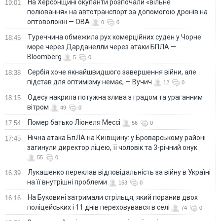
На Херсонщині окупанти розпочали «вільне
19:01
полювання» на автотранспорт за допомогою дронів на
оптоволокні — ОВА
0
0
Туреччина обмежила рух комерційних суден у Чорне
18:45
море через Дарданелли через атаки БПЛА —
Bloomberg
5
0
Сербія хоче якнайшвидшого завершення війни, але
18:38
підстав для оптимізму немає, — Вучич
12
0
Одесу накрила потужна злива з градом та ураганним
18:15
вітром
49
0
Помер батько Ліонеля Мессі
17:54
56
0
Нічна атака БпЛА на Київщину: у Броварському районі
17:45
загинули директор ліцею, її чоловік та 3-річний онук
55
0
Лукашенко переклав відповідальність за війну в Україні
16:39
на її внутрішні проблеми
153
0
На Буковині затримали стрільця, який поранив двох
16:16
поліцейських і 11 днів переховувався в селі
74
0