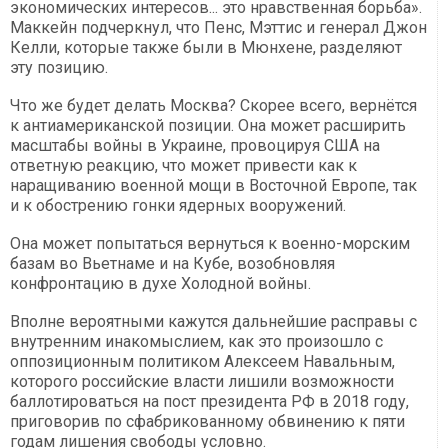
экономических интересов... это нравственная борьба».
Маккейн подчеркнул, что Пенс, Мэттис и генерал Джон
Келли, которые также были в Мюнхене, разделяют
эту позицию.
Что же будет делать Москва? Скорее всего, вернётся
к антиамериканской позиции. Она может расширить
масштабы войны в Украине, провоцируя США на
ответную реакцию, что может привести как к
наращиванию военной мощи в Восточной Европе, так
и к обострению гонки ядерных вооружений.
Она может попытаться вернуться к военно-морским
базам во Вьетнаме и на Кубе, возобновляя
конфронтацию в духе Холодной войны.
Вполне вероятными кажутся дальнейшие расправы с
внутренним инакомыслием, как это произошло с
оппозиционным политиком Алексеем Навальным,
которого российские власти лишили возможности
баллотироваться на пост президента РФ в 2018 году,
приговорив по сфабрикованному обвинению к пяти
годам лишения свободы условно.