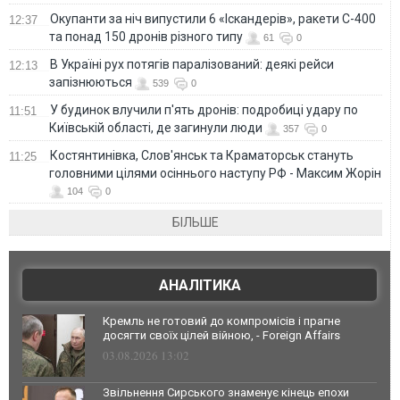
Окупанти за ніч випустили 6 «Іскандерів», ракети С-400
12:37
та понад 150 дронів різного типу
61
0
В Україні рух потягів паралізований: деякі рейси
12:13
запізнюються
539
0
У будинок влучили п'ять дронів: подробиці удару по
11:51
Київській області, де загинули люди
357
0
Костянтинівка, Слов'янськ та Краматорськ стануть
11:25
головними цілями осіннього наступу РФ - Максим Жорін
104
0
БІЛЬШЕ
АНАЛІТИКА
Кремль не готовий до компромісів і прагне
досягти своїх цілей війною, - Foreign Affairs
03.08.2026 13:02
Звільнення Сирського знаменує кінець епохи