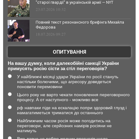
"старої гвардії" в українській армії — NYT
23.07.2026 10:32
Повний текст резонансного брифінга Михайла
Федорова
18.07.2026 09:27
ОПИТУВАННЯ
На вашу думку, коли далекобійні санкції України
примусять росію сісти за стіл переговорів?
У найближчі місяці удари України по росії стануть
настільки болючими, що агресору доведеться
поновити перемовини
Цього року не варто чекати поновлення переговорного
процесу. А от наступного - можливо все
рф навпаки піде на ескалацію попри здоровий глузд і
намагатиметься триматися до останнього
Найближчим часом росія може погодитись на
переговори, але серйозних намірів росіяни не
матимуть
Вже давно не роблю жодних прогнозів щодо