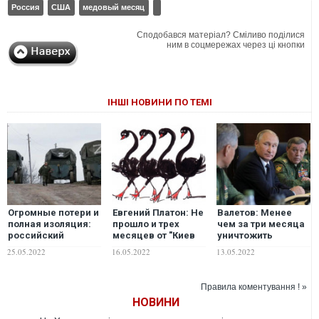
Россия
США
медовый месяц
Сподобався матеріал? Сміливо поділися
ним в соцмережах через ці кнопки
ІНШІ НОВИНИ ПО ТЕМІ
Огромные потери и
Евгений Платон: Не
Валетов: Менее
полная изоляция:
прошло и трех
чем за три месяца
российский
месяцев от "Киев
уничтожить
историк подвел
возьмем за три
экономику и
25.05.2022
16.05.2022
13.05.2022
итоги трех месяцев
дня", как
лишить будущего
путинской
концепция
140 миллионную
"спецоперации"
изменилась
страну – это
Правила коментування ! »
большой талант и
НОВИНИ
невероятный успех