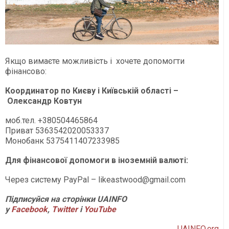
Якщо вимаєте можливість і хочете допомогти
фінансово:
Координатор по Києву і Київській області –
Олександр Ковтун
моб.тел. +380504465864
Приват 5363542020053337
Монобанк 5375411407233985
Для фінансової допомоги в іноземній валюті:
Через систему PayPal –
likeastwood@gmail.com
Підписуйся на сторінки UAINFO
у
Facebook
,
Twitter
і
YouTube
UAINFO.org