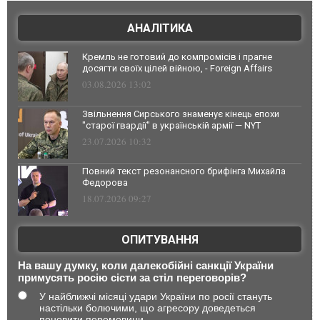
АНАЛІТИКА
Кремль не готовий до компромісів і прагне
досягти своїх цілей війною, - Foreign Affairs
03.08.2026 13:02
Звільнення Сирського знаменує кінець епохи
"старої гвардії" в українській армії — NYT
23.07.2026 10:32
Повний текст резонансного брифінга Михайла
Федорова
18.07.2026 09:27
ОПИТУВАННЯ
На вашу думку, коли далекобійні санкції України
примусять росію сісти за стіл переговорів?
У найближчі місяці удари України по росії стануть
настільки болючими, що агресору доведеться
поновити перемовини