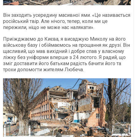
Він заходить усередину масивної ями. «Це називається
російський твір. Але нічого, тепер, коли ми це
пережили, ніщо не може нас налякати».
Приїжджаємо до Києва, я висаджую Миколу на його
військову базу і обіймаємось на прощання як друзі. Він
щасливий, що мав вихідний і добре спав у власному
ліжку без уніформи вперше з 24 лютого. Я радий, що
зміг доставити його батькам радість бачити його та
трохи допомогти жителям Любеча.