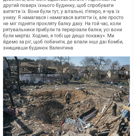
другий поверх їхнього будинку, щоб спробувати
витягти їх. Вони були тут, у вітальні, п’ятеро, я чув їх
унизу. Я намагався і намагався витягти їх, але просто
не міг підняти прокляту балку даху. На той час, коли
рятувальники прибули та перерізали балки, усі вони
були мертві. Ходімо, я тобі ще дещо покажу». Ми
йдемо за ріг, щоб побачити, де впали інші дві бомби,
знищивши будинок Валентина.