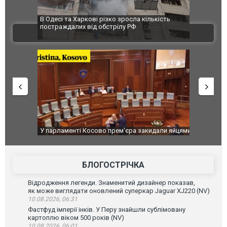
 завод
В Одесі та Харкові різко зросла кількість
Ворог завд
 100%
постраждалих від обстрілу РФ
двоє пора
ВІДЕО
після атак
ькість
У парламенті Косово прем'єра закидали яйцями
Приїхав за
до українс
зіркового 
БЛОГОСТРІЧКА
Відродження легенди. Знаменитий дизайнер показав,
як може виглядати оновлений суперкар Jaguar XJ220 (NV)
10.08.2026, 06:31
Фастфуд імперії інків. У Перу знайшли сублімовану
картоплю віком 500 років (NV)
10.08.2026, 06:01