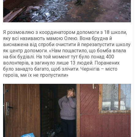
Я розмовляю з координатором допомоги з 18 школи,
яку всі називають мамою Олею. Вона брудна й
виснажена від спроби очистити й перезапустити школу
як центр допомоги. «Нам пощастило, що бомба впала
на бік будівлі. На той момент тут було понад 400
волонтерів, а загинуло лише 13 людей. Поранених
було занадто багато, щоб злічити. Чернігів – місто
героїв, ми їх не пропустили»