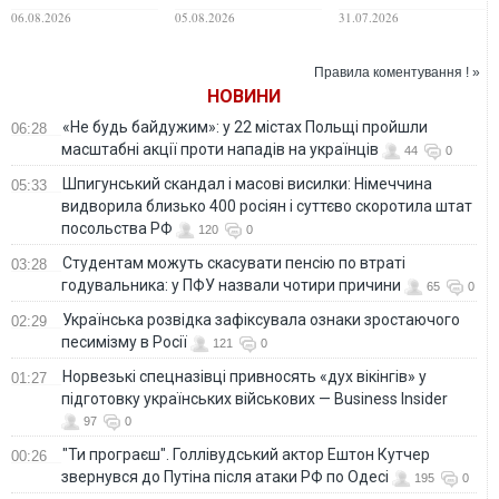
відкидає
під час ліквідації
Айзенберг
06.08.2026
05.08.2026
31.07.2026
повернення на
масштабної лісової
волонтерить на
посаду міністра
пожежі у Франції
Львівщині
оборони України
Правила коментування ! »
НОВИНИ
«Не будь байдужим»: у 22 містах Польщі пройшли
06:28
масштабні акції проти нападів на українців
44
0
Шпигунський скандал і масові висилки: Німеччина
05:33
видворила близько 400 росіян і суттєво скоротила штат
посольства РФ
120
0
Студентам можуть скасувати пенсію по втраті
03:28
годувальника: у ПФУ назвали чотири причини
65
0
Українська розвідка зафіксувала ознаки зростаючого
02:29
песимізму в Росії
121
0
Норвезькі спецназівці привносять «дух вікінгів» у
01:27
підготовку українських військових — Business Insider
97
0
"Ти програєш". Голлівудський актор Ештон Кутчер
00:26
звернувся до Путіна після атаки РФ по Одесі
195
0