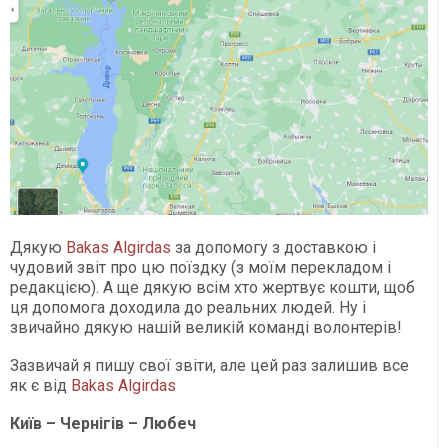
Дякую
Bakas Algirdas
за допомогу з доставкою і
чудовий звіт про цю поїздку (з моїм перекладом і
редакцією). А ще дякую всім хто жертвує кошти, щоб
ця допомога доходила до реальних людей. Ну і
звичайно дякую нашій великій команді волонтерів!
Зазвичай я пишу свої звіти, але цей раз залишив все
як є від
Bakas Algirdas
Київ – Чернігів – Любеч