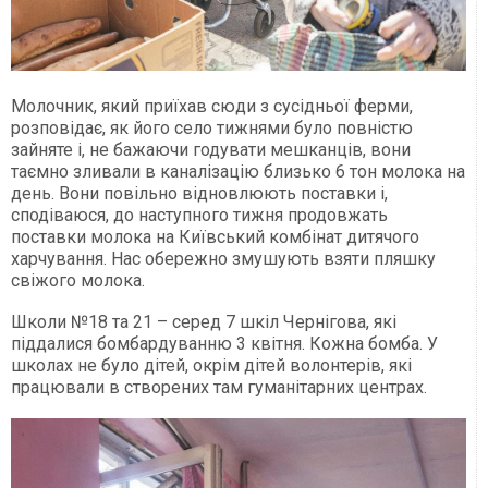
Молочник, який приїхав сюди з сусідньої ферми,
розповідає, як його село тижнями було повністю
зайняте і, не бажаючи годувати мешканців, вони
таємно зливали в каналізацію близько 6 тон молока на
день. Вони повільно відновлюють поставки і,
сподіваюся, до наступного тижня продовжать
поставки молока на Київський комбінат дитячого
харчування. Нас обережно змушують взяти пляшку
свіжого молока.
Школи №18 та 21 – серед 7 шкіл Чернігова, які
піддалися бомбардуванню 3 квітня. Кожна бомба. У
школах не було дітей, окрім дітей волонтерів, які
працювали в створених там гуманітарних центрах.