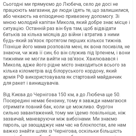
Сьогодні ми прямуємо до Любеча, село де досі не
працюють магазини, де люди їдять те, що залишилися,
або чекають на епізодично привезену допомогу. Зі
мною молодий капітан Микола, який добре знає місце і
ситуацію. Останній раз він був там, щоб відвідати
батьків за кілька місяців до війни і втратив з ними
будь-який зв'язок протягом перших кількох тижнів.
Пізніше його мама розповіла мені, як вона посивіла, не
знаючи, чи жив її син, бо він служив під Ірпенем, і вони
тижнями не могли вийти на зв’язок. Хвилювався і
Микола, адже його рідне місто знаходиться всього за
кілька кілометрів від білоруського кордону, який
армія РФ використовувала як стартовий майданчик
для ракет і винищувачів.
Від Києва до Чернігова 150 км, а до Любеча ще 50.
Посередині немає бензину, тому я завжди намагаюся
отримати повний бак, коли це можливо. Фургон
сильно завантажений, тому ми їдемо повільніше, ніж
зазвичай, маневруючи між вибоїнами. Ми знаємо
пароль, це заощаджує нам час на блокпостах, але нам
важко знайти шлях із Чернігова, оскільки більшість