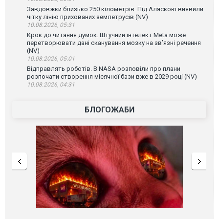
Завдовжки близько 250 кілометрів. Під Аляскою виявили
чітку лінію прихованих землетрусів (NV)
10.08.2026, 05:31
Крок до читання думок. Штучний інтелект Meta може
перетворювати дані сканування мозку на зв’язні речення
(NV)
10.08.2026, 05:01
Відправлять роботів. В NASA розповіли про плани
розпочати створення місячної бази вже в 2029 році (NV)
10.08.2026, 04:31
БЛОГОЖАБИ