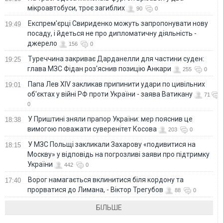
мікроавтобуси, троє загиблих
90
0
Експрем'єрці Свириденко можуть запропонувати нову
19:49
посаду, і йдеться не про дипломатичну діяльність -
джерело
156
0
Туреччина закриває Дарданелли для частини суден:
19:25
глава МЗС Фідан роз'яснив позицію Анкари
255
0
Папа Лев XIV закликав припинити удари по цивільних
19:01
об'єктах у війні РФ проти України - заява Ватикану
71
0
У Приштині зняли прапор України: мер пояснив це
18:38
вимогою поважати суверенітет Косова
203
0
У МЗС Польщі закликали Захарову «подивитися на
18:15
Москву» у відповідь на погрозливі заяви про підтримку
України
442
0
Ворог намагається вклинитися біля кордону та
17:40
прорватися до Лимана, - Віктор Трегубов
88
0
БІЛЬШЕ