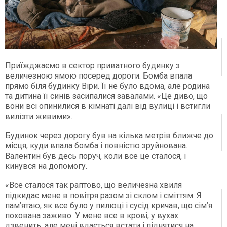
Приїжджаємо в сектор приватного будинку з
величезною ямою посеред дороги. Бомба впала
прямо біля будинку Віри. Її не було вдома, але родина
та дитина її синів засипалися завалами. «Це диво, що
вони всі опинилися в кімнаті далі від вулиці і встигли
вилізти живими».
Будинок через дорогу був на кілька метрів ближче до
місця, куди впала бомба і повністю зруйнована.
Валентин був десь поруч, коли все це сталося, і
кинувся на допомогу.
«Все сталося так раптово, що величезна хвиля
підкидає мене в повітря разом зі склом і сміттям. Я
пам’ятаю, як все було у пилюці і сусід кричав, що сім’я
похована заживо. У мене все в крові, у вухах
дзвенить, але мені вдається встати і піднятися на