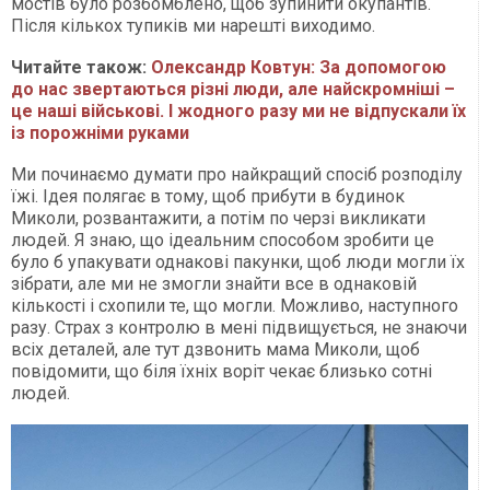
мостів було розбомблено, щоб зупинити окупантів.
Після кількох тупиків ми нарешті виходимо.
Читайте також:
Олександр Ковтун: За допомогою
до нас звертаються різні люди, але найскромніші –
це наші військові. І жодного разу ми не відпускали їх
із порожніми руками
Ми починаємо думати про найкращий спосіб розподілу
їжі. Ідея полягає в тому, щоб прибути в будинок
Миколи, розвантажити, а потім по черзі викликати
людей. Я знаю, що ідеальним способом зробити це
було б упакувати однакові пакунки, щоб люди могли їх
зібрати, але ми не змогли знайти все в однаковій
кількості і схопили те, що могли. Можливо, наступного
разу. Страх з контролю в мені підвищується, не знаючи
всіх деталей, але тут дзвонить мама Миколи, щоб
повідомити, що біля їхніх воріт чекає близько сотні
людей.