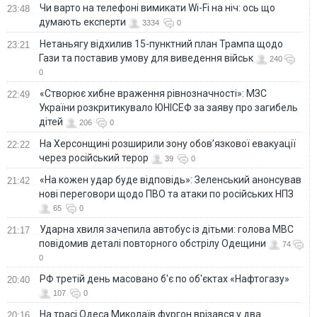
Чи варто на телефонi вимикати Wi-Fi на ніч: ось що
23:48
думають експерти
3334
0
Нетаньягу відхилив 15-пунктний план Трампа щодо
23:21
Гази та поставив умову для виведення військ
240
0
«Створює хибне враження рівнозначності»: МЗС
22:49
України розкритикувало ЮНІСЕФ за заяву про загибель
дітей
206
0
На Херсонщині розширили зону обов’язкової евакуації
22:22
через російський терор
39
0
«На кожен удар буде відповідь»: Зеленський анонсував
21:42
нові переговори щодо ПВО та атаки по російських НПЗ
65
0
Ударна хвиля зачепила автобус із дітьми: голова МВС
21:17
повідомив деталі повторного обстрілу Одещини
74
0
РФ третій день масовано б'є по об'єктах «Нафтогазу»
20:40
107
0
На трасі Одеса Миколаїв фургон врізався у два
20:16