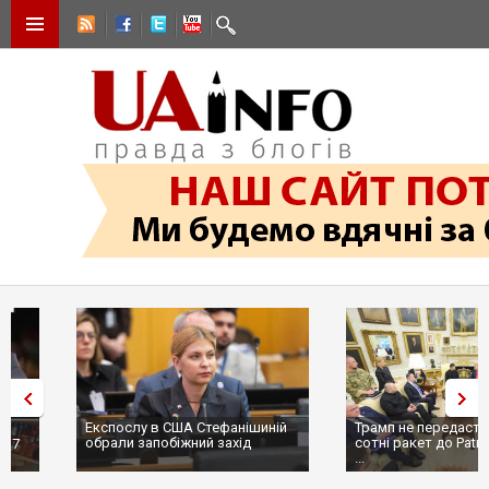
Експослу в США Стефанішиній
Трамп не передасть Україні
обрали запобіжний захід
сотні ракет до Patriot, бо у С
...