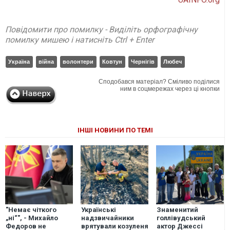
Повідомити про помилку - Виділіть орфографічну
помилку мишею і натисніть Ctrl + Enter
Україна
війна
волонтери
Ковтун
Чернігів
Любеч
Сподобався матеріал? Сміливо поділися
ним в соцмережах через ці кнопки
ІНШІ НОВИНИ ПО ТЕМІ
"Немає чіткого
Українські
Знаменитий
„ні“", - Михайло
надзвичайники
голлівудський
Федоров не
врятували козуленя
актор Джессі