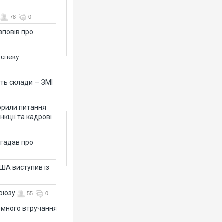
78
0
зповів про
 спеку
ть склади — ЗМІ
орили питання
нкції та кадрові
згадав про
ША виступив із
союзу
55
0
земного втручання