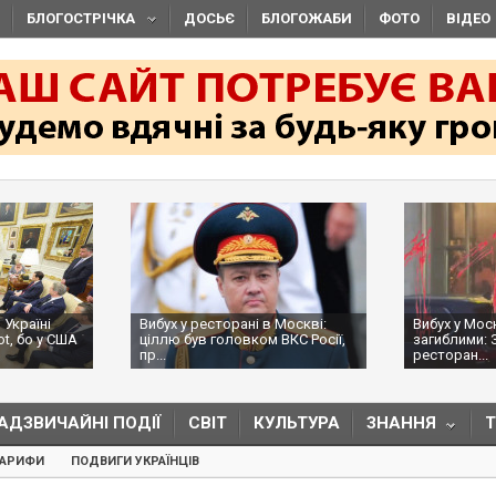
БЛОГОСТРІЧКА
ДОСЬЄ
БЛОГОЖАБИ
ФОТО
ВІДЕО
 Україні
Вибух у ресторані в Москві:
Вибух у Мос
ot, бо у США
ціллю був головком ВКС Росії,
загиблими: 
пр...
ресторан...
АДЗВИЧАЙНІ ПОДІЇ
СВІТ
КУЛЬТУРА
ЗНАННЯ
ТАРИФИ
ПОДВИГИ УКРАЇНЦІВ