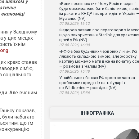
ься шляхом у
«Вони поспішають». Чому Росія в серпні
матичне
буде максимально бити балістикою, наві
 економіці
їм ракети з КНДР і як протидіяти Україні 
Мусієнко (NV)
07.08.2026, 16:12
Федоров заявив про переговори з Маск
ння у Західному
щодо використання Starlink для ураженн
а у цих місцях
цілей у РФ (NV)
ристь їхнім
07.08.2026, 16:00
.org
.
«РФ б'є без будь-яких червоних ліній». Усі
лякають складною зимою, але жорстку
картину можемо мати вже на початку осе
их краях ставав
— розмова з Чалим (NV)
заводив сім'ю,
07.08.2026, 15:48
з соціального
У найбільших банках РФ зростає частка
проблемних кредитів на тлі ударів
по Wildberries — розвідка (NV)
куди. Але вченим
07.08.2026, 15:36
Ганьсу показав,
ІНФОГРАФІКА
, були набагато
ься тим, що їм
 конкуренцію