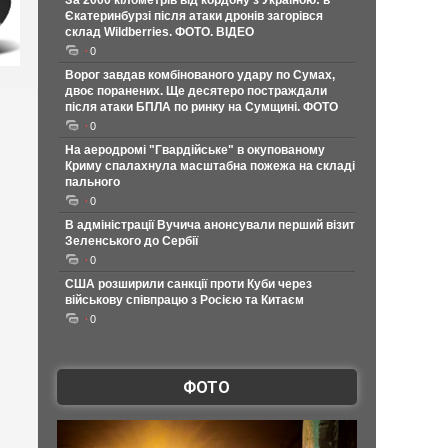
За 2000 кілометрів від кордону з Україною: в
Єкатеринбурзі після атаки дронів загорівся
склад Wildberries. ФОТО. ВІДЕО
0
Ворог завдав комбінованого удару по Сумах,
двоє поранених. Ще десятеро постраждали
після атаки БПЛА по ринку на Сумщині. ФОТО
0
На аеродромі "Гвардійське" в окупованому
Криму спалахнула масштабна пожежа на складі
пального
0
В адміністрації Вучича анонсували перший візит
Зеленського до Сербії
0
США розширили санкції проти Куби через
військову співпрацю з Росією та Китаєм
0
ФОТО