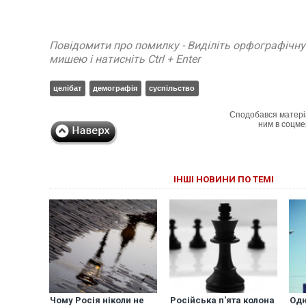
Повідомити про помилку - Виділіть орфографічн
мишею і натисніть Ctrl + Enter
целібат
демографія
суспільство
Сподобався матері
ним в соцме
ІНШІ НОВИНИ ПО ТЕМІ
Чому Росія ніколи не
Російська п'ята колона
Одн