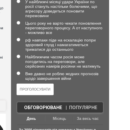
У найближчі місяці удари України по
росії стануть настільки болючими, що
що
агресору доведеться поновити
—
перемовини
Цього року не варто чекати поновлення
переговорного процесу. А от наступного
ом
- можливо все
я
рф навпаки піде на ескалацію попри
здоровий глузд і намагатиметься
триматися до останнього
Найближчим часом росія може
ні
погодитись на переговори, але
серйозних намірів росіяни не матимуть
Вже давно не роблю жодних прогнозів
щодо завершення війни
ОБГОВОРЮВАНЕ
|
ПОПУЛЯРНЕ
День
Місяць
За весь час