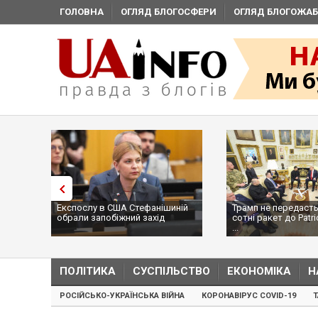
ГОЛОВНА
ОГЛЯД БЛОГОСФЕРИ
ОГЛЯД БЛОГОЖАБ
Експослу в США Стефанішиній
Трамп не передасть
обрали запобіжний захід
сотні ракет до Patri
...
ПОЛІТИКА
СУСПІЛЬСТВО
ЕКОНОМІКА
Н
РОСІЙСЬКО-УКРАЇНСЬКА ВІЙНА
КОРОНАВІРУС COVID-19