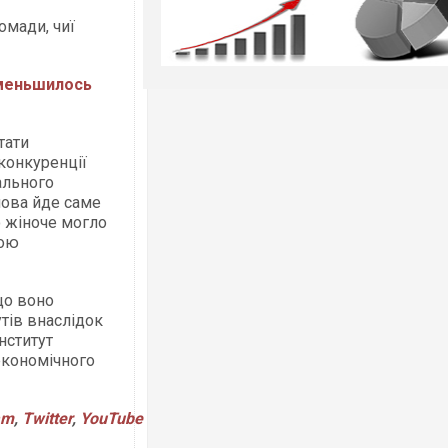
омади, чиї
уменьшилось
тати
конкуренції
ального
мова йде саме
о жіноче могло
чою
що воно
тів внаслідок
інститут
економічного
am
,
Twitter
,
YouTube