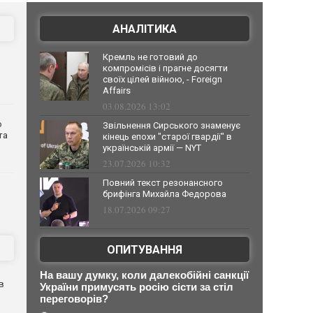
АНАЛІТИКА
Кремль не готовий до
компромісів і прагне досягти
своїх цілей війною, - Foreign
Affairs
03.08.2026 13:02
о
Звільнення Сирського знаменує
та
кінець епохи "старої гвардії" в
українській армії — NYT
23.07.2026 10:32
Повний текст резонансного
брифінга Михайла Федорова
18.07.2026 09:27
ОПИТУВАННЯ
На вашу думку, коли далекобійні санкції
в
України примусять росію сісти за стіл
переговорів?