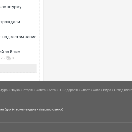
 час штурму
остраждали
: над містом навис
й за 8 тис.
75
0
ьтура
•
Наука
•
Історія
•
Освіта
•
Авто
•
IT
•
Здоров'я
•
Спорт
•
Фото
•
Відео
•
Огляд блог
я (для інтернет-видань - гіперпосилання).