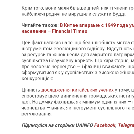
Крім того, вони мали більше дітей, ніж ті члени гр
найближчі родичі не вирушили служити Будді.
Читайте також:
В Китае впервые с 1949 года 
население – Financial Times
Цей факт натякає на те, що безшлюбність могла с
інструментом еволюційного відбору. Відсутність 
за ресурси та жінок несла для закритого патріарх
суспільства безумовну користь. Що характерно, 
про чоловіче чернецтво — і фахівці вважають, щ
сформуватися як у суспільствах з високою жіно
конкуренцією.
Цінність
дослідження китайських учених
у тому, 
спростовує ідею виникнення громадських інститу
ідеї. На думку фахівців, як мінімум один із них — 
чернецтва — виник як інструмент суспільного та 
регулювання.
Підписуйся на сторінки UAINFO
Facebook
,
Telegr