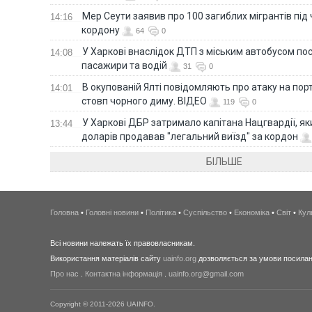
Мер Сеути заявив про 100 загиблих мігрантів під
14:16
кордону
64
0
У Харкові внаслідок ДТП з міським автобусом п
14:08
пасажири та водій
31
0
В окупованій Ялті повідомляють про атаку на порт
14:01
стовп чорного диму. ВІДЕО
119
0
У Харкові ДБР затримало капітана Нацгвардії, яки
13:44
доларів продавав "легальний виїзд" за кордон
БІЛЬШЕ
Головна
•
Головні новини
•
Політика
•
Суспільство
•
Економіка
•
Світ
•
Кул
Всі новини належать їх правовласникам.
Використання матеріалів сайту
uainfo.org
дозволяється за умови посиланн
Про нас
.
Контактна інформація
.
uainfo.org@gmail.com
Copyright © 2011-2026 UAINFO.