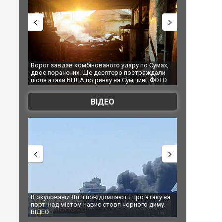
бінованого удару по Сумах,
За 2000 кілометрів від кордону з Україно
 Ще десятеро постраждали
Єкатеринбурзі після атаки дронів загорі
 по ринку на Сумщині. ФОТО
склад Wildberries. ФОТО. ВІДЕО
ВІДЕО
ті повідомляють про атаку на
За 2000 кілометрів від кордону з Україн
 навис стовп чорного диму.
Єкатеринбурзі після атаки дронів загорі
склад Wildberries. ФОТО. ВІДЕО