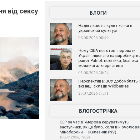
ня від сексу
БЛОГИ
Надія лише на культ жінки в
українській культурі
06.08.2026 08:49
Чому США не готові передати
Україні ліцензію на виробництв
ракет Patriot: політика, безпека 
можливі альтернативи
03.08.2026 20:24
Перспектива: ЗСУ добомблять і
всі інші склади Wildberries
23.07.2026 11:31
БЛОГОСТРІЧКА
СЗР за часів Умєрова керуватимуть
заступники, як це було, коли він очолюва
Міноборони — Железняк (NV)
07.08.2026, 16:24