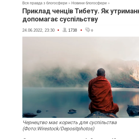
Вся правда з блогосфери
»
Новини блогосфери
»
Приклад ченців Тибету. Як утриман
допомагає суспільству
•
•
24.06.2022, 23:30
1738
0
Чернецтво має користь для суспільства
(Фото:Wirestock/Depositphotos)