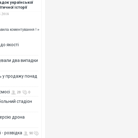
адок української
ітичної історії
5.2018
вила коментування ! »
 до якості
ксували два випадки
ь у продажу понад
смосі
28
0
больний стадіон
версію дрона
 - розвідка
90