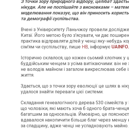
З точки зору природного відбору, целібат здаєт
нікуди. Але не поспішайте з висновками – мате
моделювання показує, що він приносить користь
та демографії суспільства.
Вчені з Університету Ланьчжоу провели дослідже
Китаї. Його метою було з’ясувати, чи дає поширен
практика відправляти дітей у ченці яку-небудь ко
сім'ям чи суспільству, пише
НВ
, інформує
UAINFO
Історично склалося, що кожен сьомий хлопчик у ц
буддійським ченцем з усіма витікаючими: він не 
не володів майном і загалом викреслював себе і
життя.
Здається, що з точки зору еволюції це шлях в ні
удалося знайти переваги цієї системи.
Складання генеалогічного дерева 530 сімейств у 
що чоловіки, які мають хоча б одного брата-ченця
багатшим за односельців. Ймовірно, це пояснюєт
вдавалося накопичити більше благ через меншу
за спадщину, адже ченці не успадковують майно.