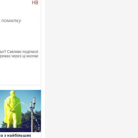
НВ
у помилку
Ворог завдав ком
двоє поранених.
після атаки БПЛА
ал? Сміливо поділися
режах через ці кнопки
В окупованій Ял
порт: над містом
ВІДЕО
а з найбільших