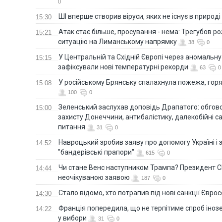
0
ШІ вперше створив віруси, яких не існує в природі
15:30
Атак стає більше, просування - нема: Трегубов ро
15:21
ситуацію на Лиманському напрямку
38
0
У Центральній та Східній Європі через аномальну
15:15
зафіксували нові температурні рекорди
63
0
У російському Брянську спалахнула пожежа, горя
15:08
100
0
Зеленський заслухав доповідь Драпатого: обгов
15:00
захисту Донеччини, антибалістику, далекобійні са
питання
31
0
Навроцький зробив заяву про допомогу Україні і 
14:52
"бандерівські прапори"
615
0
Чи стане Венс наступником Трампа? Президент С
14:44
неочікуваною заявою
187
0
Стало відомо, хто потрапив під нові санкції Євро
14:30
Франція попередила, що не терпітиме спроб іно
14:22
у вибори
31
0