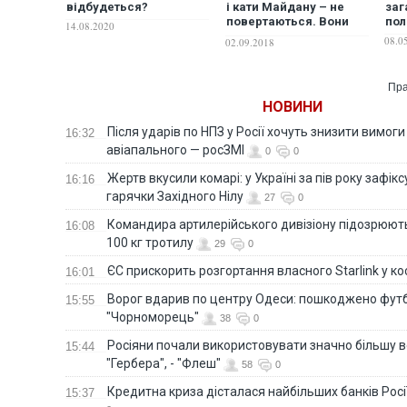
відбудеться?
і кати Майдану – не
заг
повертаються. Вони
пол
14.08.2020
вже давно тут
08.0
02.09.2018
Пра
НОВИНИ
Після ударів по НПЗ у Росії хочуть знизити вимоги
16:32
авіапального — росЗМІ
0
0
Жертв вкусили комарі: у Україні за пів року зафі
16:16
гарячки Західного Нілу
27
0
Командира артилерійського дивізіону підозрюют
16:08
100 кг тротилу
29
0
ЄС прискорить розгортання власного Starlink у ко
16:01
Ворог вдарив по центру Одеси: пошкоджено фут
15:55
"Чорноморець"
38
0
Росіяни почали використовувати значно більшу 
15:44
"Гербера", - "Флеш"
58
0
Кредитна криза дісталася найбільших банків Росії
15:37