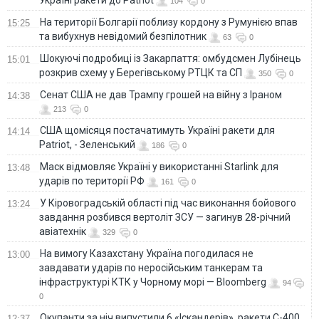
104
0
На території Болгарії поблизу кордону з Румунією впав
15:25
та вибухнув невідомий безпілотник
63
0
Шокуючі подробиці із Закарпаття: омбудсмен Лубінець
15:01
розкрив схему у Берегівському РТЦК та СП
350
0
Сенат США не дав Трампу грошей на війну з Іраном
14:38
213
0
США щомісяця постачатимуть Україні ракети для
14:14
Patriot, - Зеленський
186
0
Маск відмовляє Україні у використанні Starlink для
13:48
ударів по території РФ
161
0
У Кіровоградській області під час виконання бойового
13:24
завдання розбився вертоліт ЗСУ — загинув 28-річний
авіатехнік
329
0
На вимогу Казахстану Україна погодилася не
13:00
завдавати ударів по неросійським танкерам та
інфраструктурі КТК у Чорному морі — Bloomberg
94
0
Окупанти за ніч випустили 6 «Іскандерів», ракети С-400
12:37