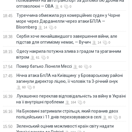
полювання» на автотранспорт за допомогою дронів на
оптоволокні — ОВА
6
0
Туреччина обмежила рух комерційних суден у Чорне
18:45
море через Дарданелли через атаки БПЛА —
Bloomberg
14
0
Сербія хоче якнайшвидшого завершення війни, але
18:38
підстав для оптимізму немає, — Вучич
14
0
Одесу накрила потужна злива з градом та ураганним
18:15
вітром
61
0
Помер батько Ліонеля Мессі
17:54
60
0
Нічна атака БпЛА на Київщину: у Броварському районі
17:45
загинули директор ліцею, її чоловік та 3-річний онук
60
0
Лукашенко переклав відповідальність за війну в Україні
16:39
на її внутрішні проблеми
164
0
На Буковині затримали стрільця, який поранив двох
16:16
поліцейських і 11 днів переховувався в селі
80
0
Зеленський оцінив можливості країн світу надати
15:50
Україні ракети до Patriot