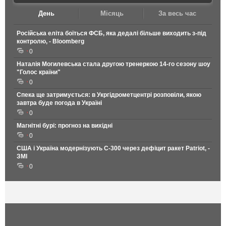
День
Місяць
За весь час
Російська еліта боїться ФСБ, яка дедалі більше виходить з-під
контролю, - Bloomberg
0
Наталія Могилевська стала другою тренеркою 14-го сезону шоу
"Голос країни"
0
Спека ще затримується: в Укргідрометцентрі розповіли, якою
завтра буде погода в Україні
0
Магнітні бурі: прогноз на вихідні
0
США і Україна модернізують С-300 через дефіцит ракет Patriot, -
ЗМІ
0