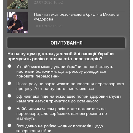
23.07.2026 10:32
Повний текст резонансного брифінга Михайла
Федорова
18.07.2026 09:27
ОПИТУВАННЯ
На вашу думку, коли далекобійні санкції України
примусять росію сісти за стіл переговорів?
У найближчі місяці удари України по росії стануть
настільки болючими, що агресору доведеться
поновити перемовини
Цього року не варто чекати поновлення переговорного
процесу. А от наступного - можливо все
рф навпаки піде на ескалацію попри здоровий глузд і
намагатиметься триматися до останнього
Найближчим часом росія може погодитись на
переговори, але серйозних намірів росіяни не
матимуть
Вже давно не роблю жодних прогнозів щодо
завершення війни