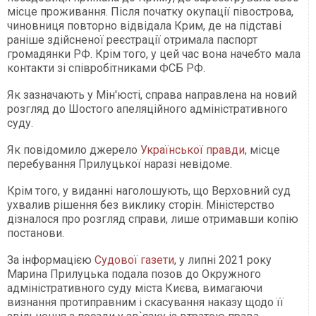
місце проживання. Після початку окупації півострова,
чиновниця повторно відвідала Крим, де на підставі
раніше здійсненої реєстрації отримала паспорт
громадянки РФ. Крім того, у цей час вона начебто мала
контакти зі співробітниками ФСБ РФ.
Як зазначають у Мін'юсті, справа направлена на новий
розгляд до Шостого апеляційного адміністративного
суду.
Як повідомило джерело
Української правди
, місце
перебування Прилуцької наразі невідоме.
Крім того, у виданні наголошують, що Верховний суд
ухвалив рішення без виклику сторін. Міністерство
дізналося про розгляд справи, лише отримавши копію
постанови.
За інформацією
Судової газети
, у липні 2021 року
Марина Прилуцька подала позов до Окружного
адміністративного суду міста Києва, вимагаючи
визнання протиправним і скасування наказу щодо її