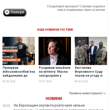
Сподобався матеріал? Сміливо поділися
ним в соцмережах через ці кнопки
ІНШІ НОВИНИ ПО ТЕМІ
Прикував
Роздавав мільйони
Ексголова
військовозобов’язаного
на мітингу: Маска
Верховного Суду
кайданками до
запідозрили у
пішов на угоду зі
драбини на всю
підкупі під час
слідством і
05.08.2026
15.07.2026
08.06.2026
ніч: судитимуть
виборів до
отримав 5 років
працівника ТЦК на
Верховного суду
в'язниці
Закарпатті
Вісконсину - АР
Правила коментування ! »
НОВИНИ
На Херсонщині окупанти розпочали «вільне
19:01