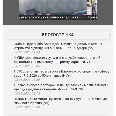
дом та
Вже вивели на тести: Ferrari готує оновлення
Вийшов тре
позашляховика Purosangue. ВІДЕО
фільму "Аф
БЛОГОСТРІЧКА
«Або ти йдеш, або вона йде»: Інфантіно допоміг коханці
отримати підвищення в УЄФА — The Telegraph (NV)
08.08.2026, 19:00
У США достроково усунули від служби генерала, який
відповідав за військову підтримку України (NV)
08.08.2026, 18:45
ПСЖ розпочав переговори з Барселоною щодо трансферу
героя ЧС-2026 за 50 млн євро (NV)
08.08.2026, 18:30
Під час вибуху в ресторані в центрі Москви могла загинути
ще одна родичка генерала Чайка — ЗМІ (NV)
08.08.2026, 18:15
«Таких гравців мало». Кравець назвав футболіста Динамо,
який його вразив (NV)
08.08.2026, 18:00