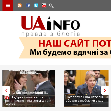
Експослу в США Стефанішині
Підбірка блогожаб та
обрали запобіжний захід
фотоприколів від UAINFO за 7
серпня