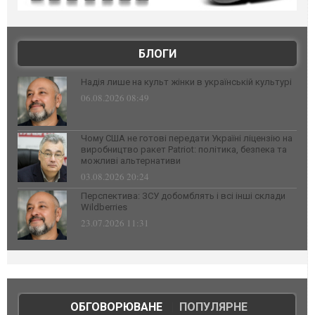
БЛОГИ
Надія лише на культ жінки в українській культурі
06.08.2026 08:49
Чому США не готові передати Україні ліцензію на
виробництво ракет Patriot: політика, безпека та
можливі альтернативи
03.08.2026 20:24
Перспектива: ЗСУ добомблять і всі інші склади
Wildberries
23.07.2026 11:31
ОБГОВОРЮВАНЕ
|
ПОПУЛЯРНЕ