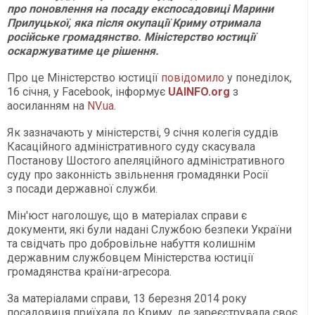
про поновлення на посаду експосадовиці Марини
Прилуцької, яка після окупації Криму отримала
російське громадянство. Міністерство юстиції
оскаржуватиме це рішення.
Про це Міністерство юстиції
повідомило
у понеділок,
16 січня, у Facebook, інформує
UAINFO.org
з
аосиланням на
NV.ua
.
Як зазначають у міністерстві, 9 січня колегія суддів
Касаційного адміністративного суду скасувала
Постанову Шостого апеляційного адміністративного
суду про законність звільнення громадянки Росії
з посади державної служби.
Мін'юст наголошує, що в матеріалах справи є
документи, які були надані Службою безпеки України
та свідчать про добровільне набуття колишнім
державним службовцем Міністерства юстиції
громадянства країни-агресора.
За матеріалами справи, 13 березня 2014 року
посадовиця приїхала до Криму, де зареєструвала своє