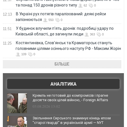
та понад 150 дронів різного типу
62
0
В Україні рух потягів паралізований: деякі рейси
12:13
запізнюються
550
0
У будинок влучили п'ять дронів: подробиці удару по
11:51
Київській області, де загинули люди
363
0
Костянтинівка, Слов'янськ та Краматорськ стануть
11:25
головними цілями осіннього наступу РФ - Максим Жорін
109
0
БІЛЬШЕ
АНАЛІТИКА
Кремль не готовий до компромісів і прагне
досягти своїх цілей війною, - Foreign Affairs
03.08.2026 13:02
Звільнення Сирського знаменує кінець епохи
"старої гвардії" в українській армії — NYT