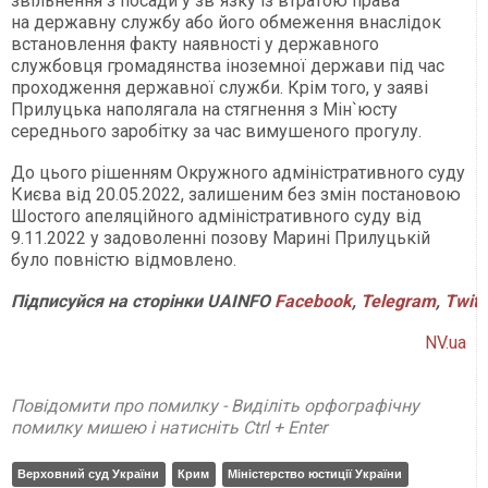
звільнення з посади у зв`язку із втратою права
на державну службу або його обмеження внаслідок
встановлення факту наявності у державного
службовця громадянства іноземної держави під час
проходження державної служби. Крім того, у заяві
Прилуцька наполягала на стягнення з Мін`юсту
середнього заробітку за час вимушеного прогулу.
До цього рішенням Окружного адміністративного суду
Києва від 20.05.2022, залишеним без змін постановою
Шостого апеляційного адміністративного суду від
9.11.2022 у задоволенні позову Марині Прилуцькій
було повністю відмовлено.
Підписуйся на сторінки UAINFO
Facebook
,
Telegram
,
Twitt
NV.ua
Повідомити про помилку - Виділіть орфографічну
помилку мишею і натисніть Ctrl + Enter
Верховний суд України
Крим
Міністерство юстиції України