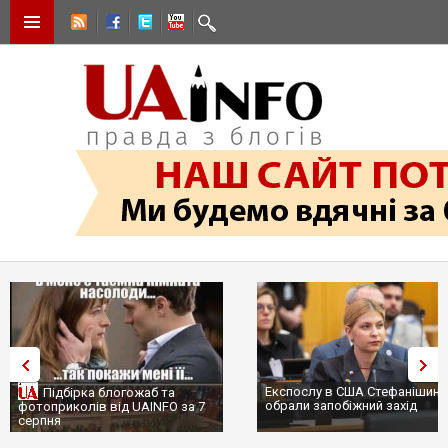
Експослу в США Стефанішині
Підбірка блогожаб та
обрали запобіжний захід
фотоприколів від UAINFO за 7
серпня