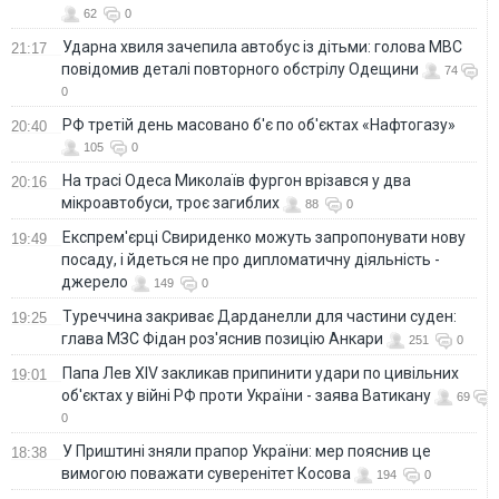
62
0
Ударна хвиля зачепила автобус із дітьми: голова МВС
21:17
повідомив деталі повторного обстрілу Одещини
74
0
РФ третій день масовано б'є по об'єктах «Нафтогазу»
20:40
105
0
На трасі Одеса Миколаїв фургон врізався у два
20:16
мікроавтобуси, троє загиблих
88
0
Експрем'єрці Свириденко можуть запропонувати нову
19:49
посаду, і йдеться не про дипломатичну діяльність -
джерело
149
0
Туреччина закриває Дарданелли для частини суден:
19:25
глава МЗС Фідан роз'яснив позицію Анкари
251
0
Папа Лев XIV закликав припинити удари по цивільних
19:01
об'єктах у війні РФ проти України - заява Ватикану
69
0
У Приштині зняли прапор України: мер пояснив це
18:38
вимогою поважати суверенітет Косова
194
0