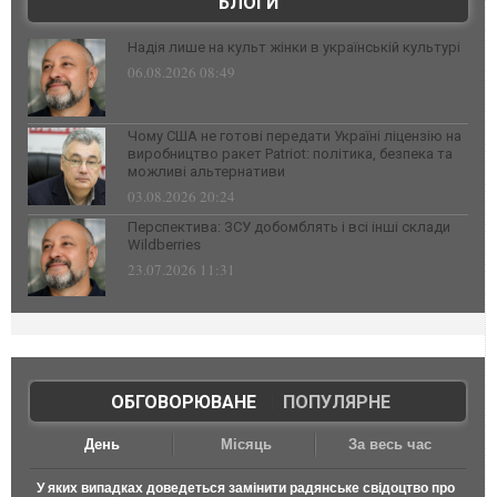
БЛОГИ
Надія лише на культ жінки в українській культурі
06.08.2026 08:49
Чому США не готові передати Україні ліцензію на
виробництво ракет Patriot: політика, безпека та
можливі альтернативи
03.08.2026 20:24
Перспектива: ЗСУ добомблять і всі інші склади
Wildberries
23.07.2026 11:31
ОБГОВОРЮВАНЕ
|
ПОПУЛЯРНЕ
День
Місяць
За весь час
У яких випадках доведеться замінити радянське свідоцтво про