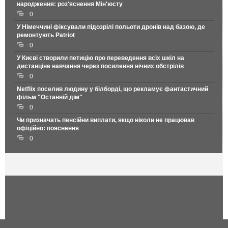
народження: роз'яснення Мін'юсту
0
У Німеччині фіксували підозрілі польоти дронів над базою, де
ремонтують Patriot
0
У Києві створили петицію про переведення всіх шкіл на
дистанціне навчання через посилення нічних обстрілів
0
Netflix поселив людину у білборді, що рекламує фантастичний
фільм "Останній дім"
0
Чи призначать пенсійни виплати, якщо ніколи не працював
офіційно: пояснення
0