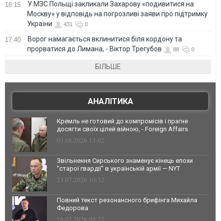
У МЗС Польщі закликали Захарову «подивитися на
18:15
Москву» у відповідь на погрозливі заяви про підтримку
України
431
0
Ворог намагається вклинитися біля кордону та
17:40
прорватися до Лимана, - Віктор Трегубов
88
0
БІЛЬШЕ
АНАЛІТИКА
Кремль не готовий до компромісів і прагне
досягти своїх цілей війною, - Foreign Affairs
03.08.2026 13:02
Звільнення Сирського знаменує кінець епохи
"старої гвардії" в українській армії — NYT
23.07.2026 10:32
Повний текст резонансного брифінга Михайла
Федорова
18.07.2026 09:27