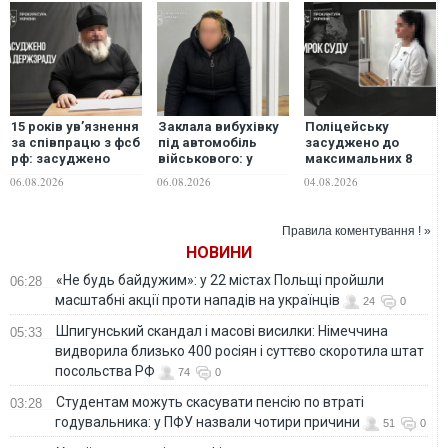
15 років ув’язнення
Заклала вибухівку
Поліцейську
за співпрацю з фсб
під автомобіль
засуджено до
рф: засуджено
військового: у
максимальних 8
священнослужителя
Києві жінку
років ув’язнення за
06.08.2026
06.08.2026
04.08.2026
УПЦ (МП)
засуджено до 9
ДТП у Прилуках, у
років ув’язнення
якій загинула 6-
річна дитина
Правила коментування ! »
НОВИНИ
«Не будь байдужим»: у 22 містах Польщі пройшли
06:28
масштабні акції проти нападів на українців
24
0
Шпигунський скандал і масові висилки: Німеччина
05:33
видворила близько 400 росіян і суттєво скоротила штат
посольства РФ
74
0
Студентам можуть скасувати пенсію по втраті
03:28
годувальника: у ПФУ назвали чотири причини
51
0