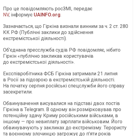
Про це повідомляють росЗМІ, передає
NV
, інформує
UAINFO.org
.
Зазначається, що Гіркіна визнали винним за ч. 2 ст. 280
КК РФ (Публічні заклики до здійснення
екстремістської діяльності).
Об'єднана пресслужба судів РФ повідомляє, нібито
Гіркін «публічно закликав користувачів
до екстремістської діяльності».
Ексспівробітника ФСБ Гіркіна затримали 21 липня
в Росії за підозрою в екстремістській діяльності.
На початку серпня російські спецслужби його справу
засекретили.
Обвинувачення висувалися на підставі двох постів
Гіркіна в Telegram. В одному він розмірковував про
потенційну здачу Криму російськими військами, в
іншому — про невиплату зарплати військовим. Його
обвинувачують у закликах до екстремізму. Терористу
та воєнному злочинцю загрожує до п’яти років