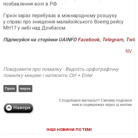
позбавлення волі в РФ.
Гіркін зараз перебуває в міжнародному розшуку
у справі про знищення малайзійського Boeing рейсу
MH17 у небі над Донбасом.
Підписуйся на сторінки UAINFO
Facebook
,
Telegram
,
Twitt
NV
Повідомити про помилку - Виділіть орфографічну
помилку мишею і натисніть Ctrl + Enter
Гіркін
вирок
Сподобався матеріал? Сміливо поділися
ним в соцмережах через ці кнопки
ІНШІ НОВИНИ ПО ТЕМІ