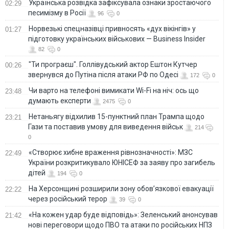
Українська розвідка зафіксувала ознаки зростаючого
02:29
песимізму в Росії
96
0
Норвезькі спецназівці привносять «дух вікінгів» у
01:27
підготовку українських військових — Business Insider
82
0
"Ти програєш". Голлівудський актор Ештон Кутчер
00:26
звернувся до Путіна після атаки РФ по Одесі
172
0
Чи варто на телефонi вимикати Wi-Fi на ніч: ось що
23:48
думають експерти
2475
0
Нетаньягу відхилив 15-пунктний план Трампа щодо
23:21
Гази та поставив умову для виведення військ
214
0
«Створює хибне враження рівнозначності»: МЗС
22:49
України розкритикувало ЮНІСЕФ за заяву про загибель
дітей
194
0
На Херсонщині розширили зону обов’язкової евакуації
22:22
через російський терор
39
0
«На кожен удар буде відповідь»: Зеленський анонсував
21:42
нові переговори щодо ПВО та атаки по російських НПЗ