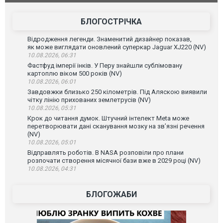
зіркового 
БЛОГОСТРІЧКА
Відродження легенди. Знаменитий дизайнер показав,
як може виглядати оновлений суперкар Jaguar XJ220 (NV)
10.08.2026, 06:31
Фастфуд імперії інків. У Перу знайшли сублімовану
картоплю віком 500 років (NV)
10.08.2026, 06:01
Завдовжки близько 250 кілометрів. Під Аляскою виявили
чітку лінію прихованих землетрусів (NV)
10.08.2026, 05:31
Крок до читання думок. Штучний інтелект Meta може
перетворювати дані сканування мозку на зв’язні речення
(NV)
10.08.2026, 05:01
Відправлять роботів. В NASA розповіли про плани
розпочати створення місячної бази вже в 2029 році (NV)
10.08.2026, 04:31
БЛОГОЖАБИ