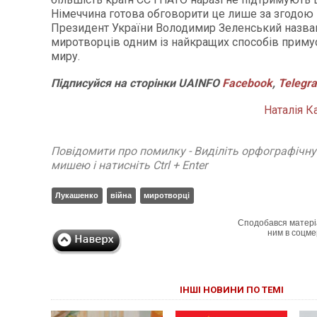
Німеччина готова обговорити це лише за згодою Р
Президент України Володимир Зеленський назва
миротворців одним із найкращих способів приму
миру.
Підписуйся
на
сторінки
UAINFO
Facebook
,
Telegr
Наталія К
Повідомити про помилку - Виділіть орфографічн
мишею і натисніть Ctrl + Enter
Лукашенко
війна
миротворці
Сподобався матері
ним в соцме
ІНШІ НОВИНИ ПО ТЕМІ