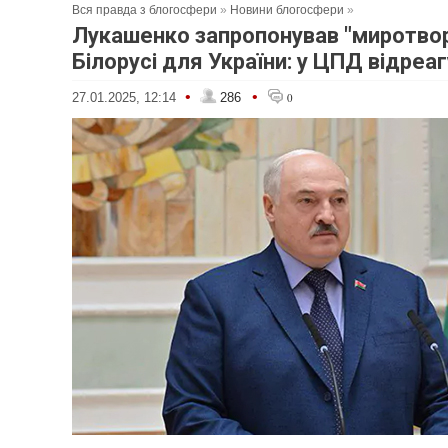
Вся правда з блогосфери
»
Новини блогосфери
»
Лукашенко запропонував "миротвор
Білорусі для України: у ЦПД відреа
•
•
27.01.2025, 12:14
286
0