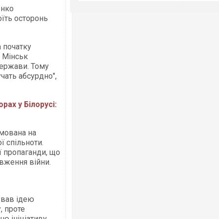
енко
оїть осторонь
а початку
 Мінськ
держави. Тому
чать абсурдно",
рах у Білорусі:
ямована на
 спільноти.
ї пропаганди, що
овження війни.
ував ідею
, проте
ю ініціативу.