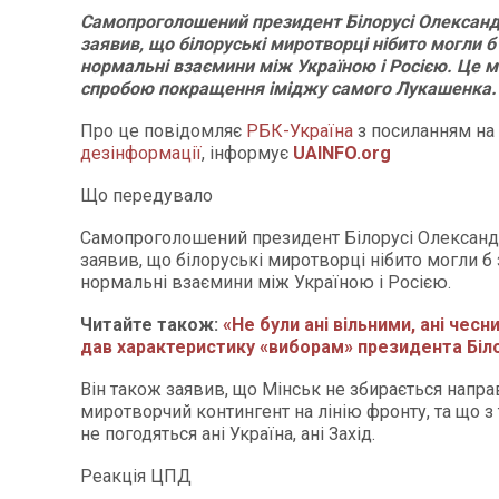
Самопроголошений президент Білорусі Олексан
заявив, що білоруські миротворці нібито могли 
нормальні взаємини між Україною і Росією. Це 
спробою покращення іміджу самого Лукашенка.
Про це повідомляє
РБК-Україна
з посиланням на
дезінформації
, інформує
UAINFO.org
Що передувало
Самопроголошений президент Білорусі Олексан
заявив, що білоруські миротворці нібито могли б
нормальні взаємини між Україною і Росією.
Читайте також:
«Не були ані вільними, ані чес
дав характеристику «виборам» президента Біло
Він також заявив, що Мінськ не збирається напра
миротворчий контингент на лінію фронту, та що 
не погодяться ані Україна, ані Захід.
Реакція ЦПД