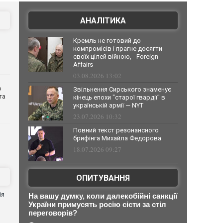
АНАЛІТИКА
Кремль не готовий до
компромісів і прагне досягти
своїх цілей війною, - Foreign
Affairs
03.08.2026 13:02
о
Звільнення Сирського знаменує
та
кінець епохи "старої гвардії" в
українській армії — NYT
23.07.2026 10:32
Повний текст резонансного
брифінга Михайла Федорова
18.07.2026 09:27
ОПИТУВАННЯ
ія
На вашу думку, коли далекобійні санкції
України примусять росію сісти за стіл
переговорів?