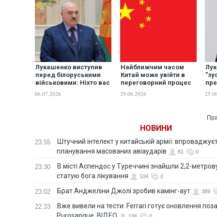
Лукашенко виступив
Найближчим часом
Лук
перед білоруськими
Китай може увійти в
"зу
військовими: Ніхто вас
переговорний процес
пр
у бійню в Україні не
по Україні, - політолог
Зел
06.07.2026
29.06.2026
25.0
посилатиме
Пра
НОВИНИ
Штучний інтелект у китайській армії: впроваджує
23:55
планування масованих авіаударів
81
0
В місті Аспендос у Туреччині знайшли 2,2-метро
23:30
статую бога лікування
104
0
Брат Анджеліни Джолі зробив камінг-аут
23:02
389
Вже вивели на тести: Ferrari готує оновлення по
22:33
Purosangue. ВІДЕО
106
0