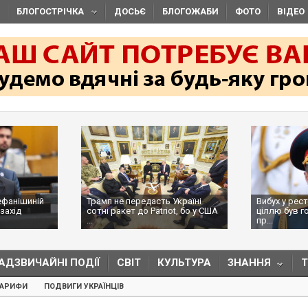
БЛОГОСТРІЧКА
ДОСЬЄ
БЛОГОЖАБИ
ФОТО
ВІДЕО
ефанішиній
Трамп не передасть Україні
Вибух у рес
захід
сотні ракет до Patriot, бо у США
ціллю був г
...
пр...
АДЗВИЧАЙНІ ПОДІЇ
СВІТ
КУЛЬТУРА
ЗНАННЯ
ТАРИФИ
ПОДВИГИ УКРАЇНЦІВ