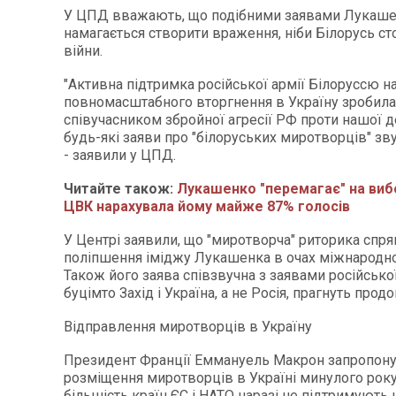
У ЦПД вважають, що подібними заявами Лукаш
намагається створити враження, ніби Білорусь ст
війни.
"Активна підтримка російської армії Білоруссю н
повномасштабного вторгнення в Україну зробила
співучасником збройної агресії РФ проти нашої 
будь-які заяви про "білоруських миротворців" зву
- заявили у ЦПД.
Читайте також:
Лукашенко "перемагає" на вибо
ЦВК нарахувала йому майже 87% голосів
У Центрі заявили, що "миротворча" риторика спр
поліпшення іміджу Лукашенка в очах міжнародної
Також його заява співзвучна з заявами російсько
буцімто Захід і Україна, а не Росія, прагнуть прод
Відправлення миротворців в Україну
Президент Франції Еммануель Макрон запропон
розміщення миротворців в Україні минулого року
більшість країн ЄС і НАТО наразі не підтримують ц