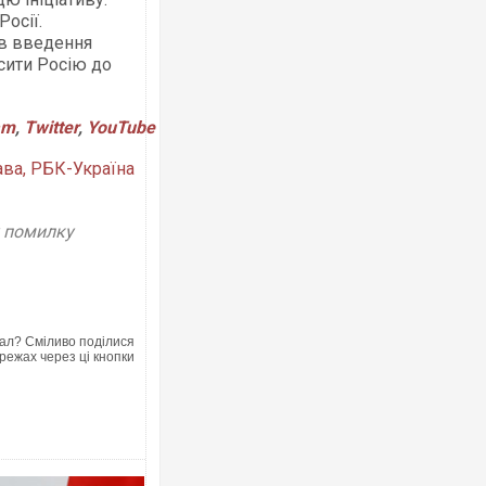
осії.
в введення
сити Росію до
am
,
Twitter
,
YouTube
Ворог завдав комбінованого удару п
двоє поранених. Ще десятеро пост
ава, РБК-Україна
після атаки БПЛА по ринку на Сумщин
у помилку
ал? Сміливо поділися
режах через ці кнопки
Вже вивели на тести: Ferrari готує о
позашляховика Purosangue. ВІДЕО