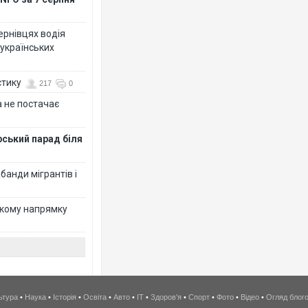
Чернівцях водія
 українських
стику
217
0
 не постачає
рський парад біля
банди мігрантів і
ькому напрямку
ьтура
•
Наука
•
Історія
•
Освіта
•
Авто
•
IT
•
Здоров'я
•
Спорт
•
Фото
•
Відео
•
Огляд блог