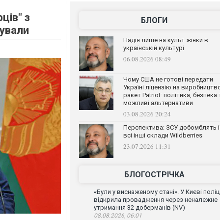
ців" з
БЛОГИ
гували
Надія лише на культ жінки в
українській культурі
06.08.2026 08:49
Чому США не готові передати
Україні ліцензію на виробництв
ракет Patriot: політика, безпека 
можливі альтернативи
03.08.2026 20:24
Перспектива: ЗСУ добомблять і
всі інші склади Wildberries
23.07.2026 11:31
БЛОГОСТРІЧКА
«Були у виснаженому стані». У Києві поліц
відкрила провадження через неналежне
утримання 32 доберманів (NV)
08.08.2026, 06:01