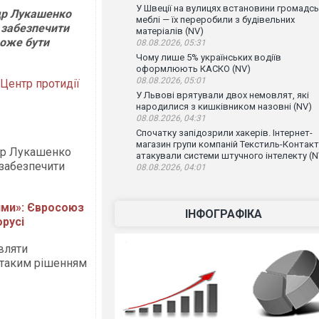
У Швеції на вулицях встановини громадсь
др Лукашенко
меблі — їх переробили з будівельних
б забезпечити
матеріалів (NV)
може бути
08.08.2026, 05:31
Чому лише 5% українських водіїв
оформлюють КАСКО (NV)
08.08.2026, 05:01
Центр протидії
У Львові врятували двох немовлят, які
народилися з кишківником назовні (NV)
08.08.2026, 04:31
Спочатку запідозрили хакерів. Інтернет-
магазин групи компаній Текстиль-Контакт
др Лукашенко
атакували системи штучного інтелекту (N
 забезпечити
08.08.2026, 04:01
ними»: Євросоюз
ІНФОГРАФІКА
русі
вляти
з таким рішенням