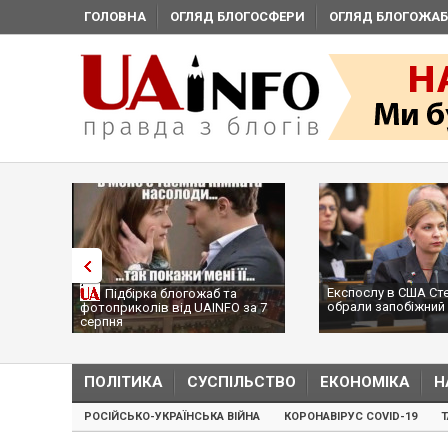
ГОЛОВНА
ОГЛЯД БЛОГОСФЕРИ
ОГЛЯД БЛОГОЖАБ
Експослу в США Ст
Підбірка блогожаб та
обрали запобіжний 
фотоприколів від UAINFO за 7
серпня
ПОЛІТИКА
СУСПІЛЬСТВО
ЕКОНОМІКА
Н
РОСІЙСЬКО-УКРАЇНСЬКА ВІЙНА
КОРОНАВІРУС COVID-19