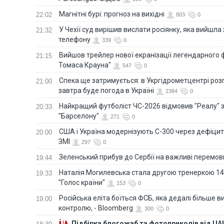
Магнітні бурі: прогноз на вихідні
22:02
803
0
У Чехії суд вирішив вислати росіянку, яка вийшла
21:32
телефону
339
0
Вийшов трейлер нової екранізації легендарного
21:15
Томаса Крауна"
547
0
Спека ще затримується: в Укргідрометцентрі роз
21:00
завтра буде погода в Україні
2384
0
Найкращий футболіст ЧС-2026 відмовив "Реалу" 
20:33
"Барселону"
271
0
США і Україна модернізують С-300 через дефіцит р
20:00
ЗМІ
297
0
Зеленський прибув до Сербії на важливі перемо
19:44
Наталія Могилевська стала другою тренеркою 14
19:33
"Голос країни"
153
0
Російська еліта боїться ФСБ, яка дедалі більше в
19:00
контролю, - Bloomberg
300
0
Підбірка блогожаб та фотоприколів від UAI