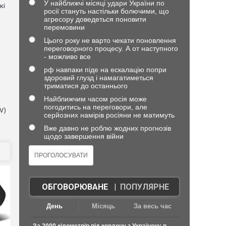
У найближчі місяці удари України по
кі
росії стануть настільки болючими, що
агресору доведеться поновити
перемовини
Цього року не варто чекати поновлення
переговорного процесу. А от наступного
- можливо все
рф навпаки піде на ескалацію попри
здоровий глузд і намагатиметься
триматися до останнього
Найближчим часом росія може
погодитись на переговори, але
V)
серйозних намірів росіяни не матимуть
Вже давно не роблю жодних прогнозів
щодо завершення війни
ОБГОВОРЮВАНЕ
|
ПОПУЛЯРНЕ
День
Місяць
За весь час