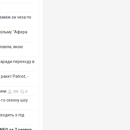
 заміж за чеха по
 фільму "Афера
повіли, якою
заради переходу в
акет Patriot, -
вини
155
0
-го сезону шоу
иходить з-під
NFO за 7 серпня