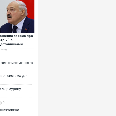
ашенко заявив про
стріч" із
едставниками
енського
6.2026
вила коментування ! »
ться система для
ву мармурову
0
зашляховика