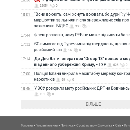
18:30
13054
0
"Вони воюють, самі хочуть воювати, бо дурні": у 
18:01
маршрутки звільнили після зневажливих слів про
захисників. ВІДЕО
330
0
Флеш розповів, чому РЕБ не може відхиляти балі
17:44
ЄС вимагає від Туреччини підтверджень, що вона
17:31
російський газ
96
0
До Дня Ялти: оператори "Group 13" провели мо
17:14
південного узбережжя Криму, - ГУР
628
0
Поліція Іспанії викрила масштабну мережу контра
17:00
наркотиків
99
0
У ЗСУ розкрили мету російських ДРГ на Вовчанс
16:45
151
0
БІЛЬШЕ
Головна
•
Головні новини
•
Політика
•
Суспільство
•
Економіка
•
Світ
•
Кул