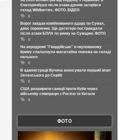
За 2000 кілометрів від кордону з Україною: в
Єкатеринбурзі після атаки дронів загорівся
склад Wildberries. ФОТО. ВІДЕО
0
Ворог завдав комбінованого удару по Сумах,
двоє поранених. Ще десятеро постраждали
після атаки БПЛА по ринку на Сумщині. ФОТО
0
На аеродромі "Гвардійське" в окупованому
Криму спалахнула масштабна пожежа на складі
пального
0
В адміністрації Вучича анонсували перший візит
Зеленського до Сербії
0
США розширили санкції проти Куби через
військову співпрацю з Росією та Китаєм
0
ФОТО