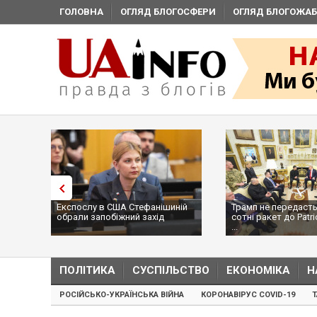
ГОЛОВНА
ОГЛЯД БЛОГОСФЕРИ
ОГЛЯД БЛОГОЖАБ
Експослу в США Стефанішиній
Трамп не передасть
обрали запобіжний захід
сотні ракет до Patri
...
ПОЛІТИКА
СУСПІЛЬСТВО
ЕКОНОМІКА
Н
РОСІЙСЬКО-УКРАЇНСЬКА ВІЙНА
КОРОНАВІРУС COVID-19