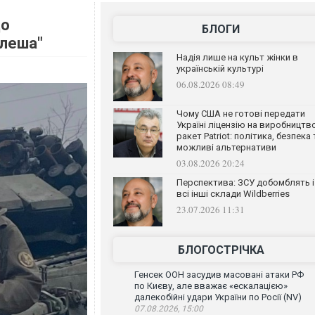
до
БЛОГИ
Флеша"
Надія лише на культ жінки в
українській культурі
06.08.2026 08:49
Чому США не готові передати
Україні ліцензію на виробництв
ракет Patriot: політика, безпека 
можливі альтернативи
03.08.2026 20:24
Перспектива: ЗСУ добомблять і
всі інші склади Wildberries
23.07.2026 11:31
БЛОГОСТРІЧКА
Генсек ООН засудив масовані атаки РФ
по Києву, але вважає «ескалацією»
далекобійні удари України по Росії (NV)
07.08.2026, 15:00