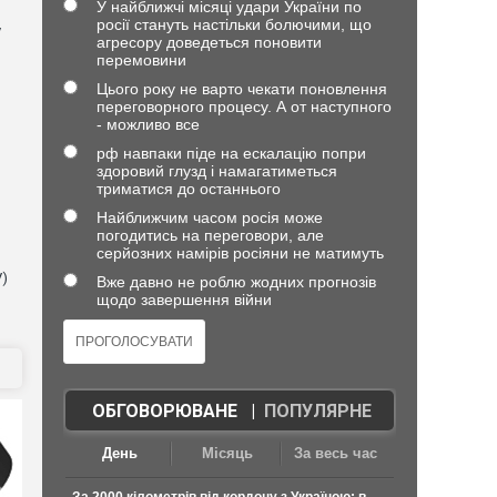
У найближчі місяці удари України по
росії стануть настільки болючими, що
у
агресору доведеться поновити
перемовини
Цього року не варто чекати поновлення
переговорного процесу. А от наступного
- можливо все
рф навпаки піде на ескалацію попри
здоровий глузд і намагатиметься
триматися до останнього
Найближчим часом росія може
погодитись на переговори, але
серйозних намірів росіяни не матимуть
V)
Вже давно не роблю жодних прогнозів
щодо завершення війни
ОБГОВОРЮВАНЕ
|
ПОПУЛЯРНЕ
День
Місяць
За весь час