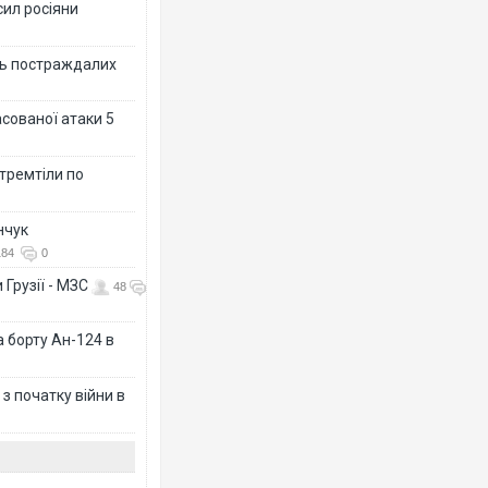
сил росіяни
ть постраждалих
асованої атаки 5
 тремтіли по
нчук
184
0
 Грузії - МЗС
48
а борту Ан-124 в
з початку війни в