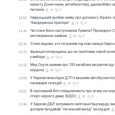
захисту Донеччини, антибалістику, далекобійні са
питання
14
0
Навроцький зробив заяву про допомогу Україні і 
14:52
"бандерівські прапори"
75
0
Чи стане Венс наступником Трампа? Президент С
14:44
неочікуваною заявою
92
0
Стало відомо, хто потрапив під нові санкції Євро
14:30
Франція попередила, що не терпітиме спроб іно
14:22
у вибори
23
0
Мер Сеути заявив про 100 загиблих мігрантів під
14:16
кордону
43
0
У Харкові внаслідок ДТП з міським автобусом п
14:08
пасажири та водій
28
0
В окупованій Ялті повідомляють про атаку на порт
14:01
стовп чорного диму. ВІДЕО
92
0
У Харкові ДБР затримало капітана Нацгвардії, яки
13:44
доларів продавав "легальний виїзд" за кордон