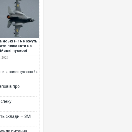
аїнські F-16 можуть
ати полювати на
ійські пускові
ановки балістичних
8.2026
ет, –
ериканський
ірал
вила коментування ! »
зповів про
 спеку
ть склади — ЗМІ
орили питання