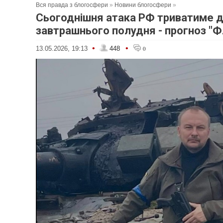
Вся правда з блогосфери
»
Новини блогосфери
»
Сьогоднішня атака РФ триватиме 
завтрашнього полудня - прогноз "
•
•
13.05.2026, 19:13
448
0