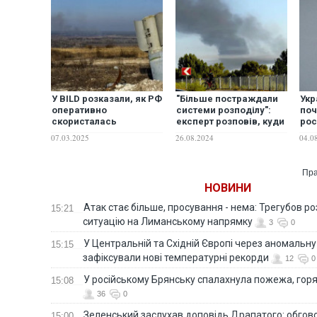
У BILD розказали, як РФ
"Більше постраждали
Укр
оперативно
системи розподілу":
поч
скористалась
експерт розповів, куди
рос
відключенням систем
поцілив ворог та коли
уст
07.03.2025
26.08.2024
04.0
раннього
можливі нові обстріли
рак
попередження про
ам
пуски ракет
адм
Пра
НОВИНИ
Атак стає більше, просування - нема: Трегубов ро
15:21
ситуацію на Лиманському напрямку
3
0
У Центральній та Східній Європі через аномальну
15:15
зафіксували нові температурні рекорди
12
0
У російському Брянську спалахнула пожежа, горя
15:08
36
0
Зеленський заслухав доповідь Драпатого: обгов
15:00