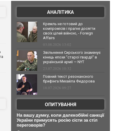
АНАЛІТИКА
Кремль не готовий до
компромісів і прагне досягти
своїх цілей війною, - Foreign
Affairs
03.08.2026 13:02
о
Звільнення Сирського знаменує
та
кінець епохи "старої гвардії" в
українській армії — NYT
23.07.2026 10:32
Повний текст резонансного
брифінга Михайла Федорова
18.07.2026 09:27
ОПИТУВАННЯ
На вашу думку, коли далекобійні санкції
України примусять росію сісти за стіл
переговорів?