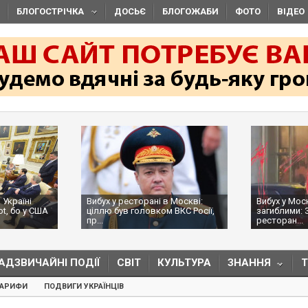
БЛОГОСТРІЧКА
ДОСЬЄ
БЛОГОЖАБИ
ФОТО
ВІДЕО
 Україні
Вибух у ресторані в Москві:
Вибух у Мос
ot, бо у США
ціллю був головком ВКС Росії,
загиблими: 
пр...
ресторан...
АДЗВИЧАЙНІ ПОДІЇ
СВІТ
КУЛЬТУРА
ЗНАННЯ
ТАРИФИ
ПОДВИГИ УКРАЇНЦІВ