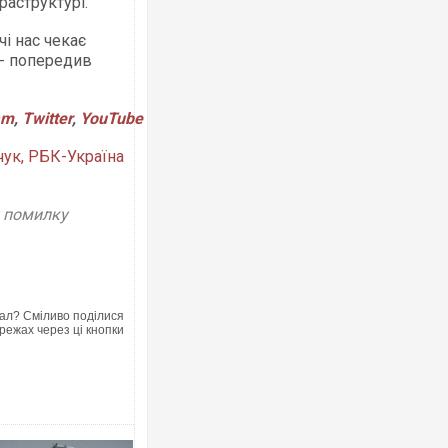
аструктурі.
і нас чекає
, - попередив
am
,
Twitter
,
YouTube
Ворог завдав комбінованого удару по
двоє поранених. Ще десятеро постра
чук, РБК-Україна
після атаки БПЛА по ринку на Сумщині
у помилку
ал? Сміливо поділися
режах через ці кнопки
В окупованій Ялті повідомляють про а
порт: над містом навис стовп чорного
ВІДЕО