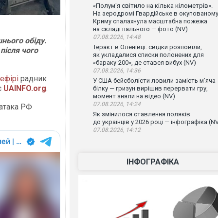
«Полум'я світило на кілька кілометрів».
На аеродромі Гвардійське в окупованом
Криму спалахнула масштабна пожежа
на складі пального — фото (NV)
07.08.2026, 14:48
нього обіду.
Теракт в Оленівці: свідки розповіли,
 після чого
як укладалися списки полонених для
«бараку-200», де стався вибух (NV)
07.08.2026, 14:36
ефірі
радник
У США бейсболісти ловили замість м’яча
є
UAINFO.org
.
білку — гризун вирішив перервати гру,
момент зняли на відео (NV)
07.08.2026, 14:24
 атака РФ
Як змінилося ставлення поляків
до українців у 2026 році — інфографіка (N
07.08.2026, 14:12
ІНФОГРАФІКА