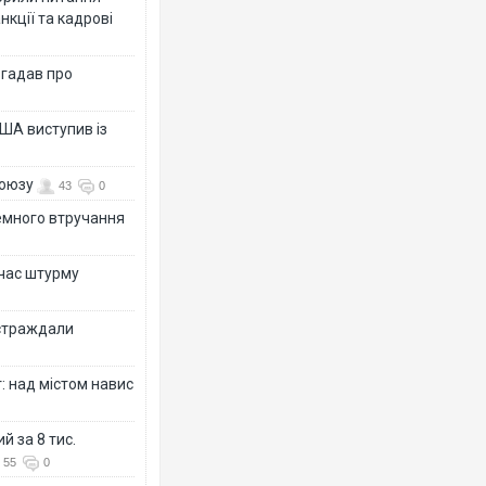
нкції та кадрові
згадав про
ША виступив із
союзу
43
0
земного втручання
 час штурму
остраждали
: над містом навис
й за 8 тис.
55
0