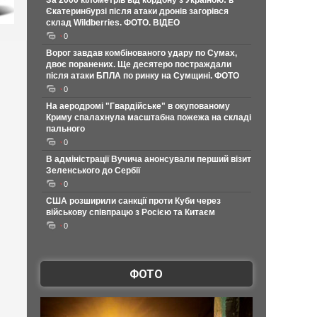
За 2000 кілометрів від кордону з Україною: в
Єкатеринбурзі після атаки дронів загорівся
склад Wildberries. ФОТО. ВІДЕО
0
Ворог завдав комбінованого удару по Сумах,
двоє поранених. Ще десятеро постраждали
після атаки БПЛА по ринку на Сумщині. ФОТО
0
На аеродромі "Гвардійське" в окупованому
Криму спалахнула масштабна пожежа на складі
пального
0
В адміністрації Вучича анонсували перший візит
Зеленського до Сербії
0
США розширили санкції проти Куби через
військову співпрацю з Росією та Китаєм
0
ФОТО