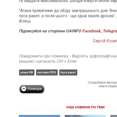
та завдати максимальної шкоди енергетичній інфр
"Атака триватиме до обіду завтрашнього дня. Вноч
пуск ракет, а після цього - ще одна хвиля дронів"
Флеш.
Підписуйся
на
сторінки
UAINFO
Facebook
,
Telegr
Сергій Коза
Повідомити про помилку - Виділіть орфографічн
мишею і натисніть Ctrl + Enter
атака РФ
система ППО
пуск ракет
Сподобався матері
ним в соцме
ІНШІ НОВИНИ ПО ТЕМІ