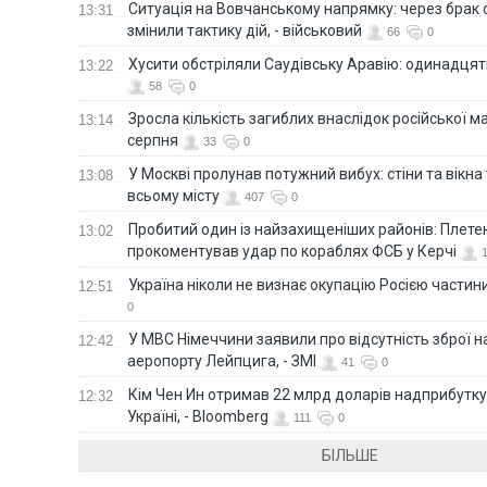
Ситуація на Вовчанському напрямку: через брак 
13:31
змінили тактику дій, - військовий
66
0
Хусити обстріляли Саудівську Аравію: одинадця
13:22
58
0
Зросла кількість загиблих внаслідок російської м
13:14
серпня
33
0
У Москві пролунав потужний вибух: стіни та вікна
13:08
всьому місту
407
0
Пробитий один із найзахищеніших районів: Плете
13:02
прокоментував удар по кораблях ФСБ у Керчі
Україна ніколи не визнає окупацію Росією частини
12:51
0
У МВС Німеччини заявили про відсутність зброї н
12:42
аеропорту Лейпцига, - ЗМІ
41
0
Кім Чен Ин отримав 22 млрд доларів надприбутку 
12:32
Україні, - Bloomberg
111
0
БІЛЬШЕ