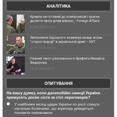
АНАЛІТИКА
Кремль не готовий до компромісів і прагне
досягти своїх цілей війною, - Foreign Affairs
03.08.2026 13:02
Звільнення Сирського знаменує кінець епохи
"старої гвардії" в українській армії — NYT
23.07.2026 10:32
Повний текст резонансного брифінга Михайла
Федорова
18.07.2026 09:27
ОПИТУВАННЯ
На вашу думку, коли далекобійні санкції України
примусять росію сісти за стіл переговорів?
У найближчі місяці удари України по росії стануть
настільки болючими, що агресору доведеться
поновити перемовини