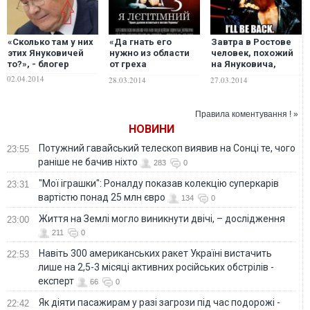
«Сколько там у них
«Да гнать его
Завтра в Ростове
этих Януковичей
нужно из области
человек, похожий
то?», - блогер
от греха
на Януковича,
подальше», -
потребует от
02.04.2014
28.03.2014
27.03.2014
ростовчане пишут
Путина ввести
о Януковиче
войска РФ на
Украину
Правила коментування ! »
НОВИНИ
Потужний гавайський телескоп виявив на Сонці те, чого
23:55
раніше не бачив ніхто
283
0
"Мої іграшки": Роналду показав колекцію суперкарів
23:31
вартістю понад 25 млн євро
134
0
Життя на Землі могло виникнути двічі, – дослідження
23:00
211
0
Навіть 300 американських ракет Україні вистачить
22:53
лише на 2,5-3 місяці активних російських обстрілів -
експерт
66
0
Як діяти пасажирам у разі загрози під час подорожі -
22:42