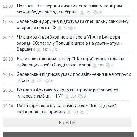
Прогноз: 9-го серпня дихати легко свіжим повітрям
21:00
можна буде повсюди в Україні
845
0
Зеленський доручив підготувати спеціальну санкційну
20:55
операцію проти РФ
75
0
Чи відмовиться Україна від героїв УПА та Бандери
20:42
заради ЄС: посол у Польщі відповів на ультиматуми
Варшави
347
0
Колишній головний тренер "Шахтаря" очолив один із
20:33
найкращих клубів Саудівської Аравії
106
0
Зеленський підписав укази про звільнення ще чотирьох
20:15
послів
149
0
Битва за Арктику: як кремль втрачає регіон через
20:01
імперські амбіції, – ГУР
654
0
Росія терміново шукає заміну своїм "Іскандерам":
19:54
експерт вказав причину
523
0
БІЛЬШЕ