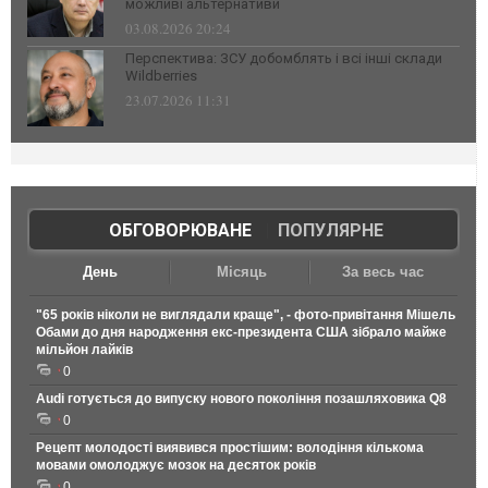
можливі альтернативи
03.08.2026 20:24
Перспектива: ЗСУ добомблять і всі інші склади
Wildberries
23.07.2026 11:31
ОБГОВОРЮВАНЕ
|
ПОПУЛЯРНЕ
День
Місяць
За весь час
"65 років ніколи не виглядали краще", - фото-привітання Мішель
Обами до дня народження екс-президента США зібрало майже
мільйон лайків
0
Audi готується до випуску нового покоління позашляховика Q8
0
Рецепт молодості виявився простішим: володіння кількома
мовами омолоджує мозок на десяток років
0