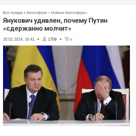
Вся правда з блогосфери
»
Новини блогосфери
»
Янукович удивлен, почему Путин
«сдержанно молчит»
•
•
28.02.2014, 16:41
1709
0