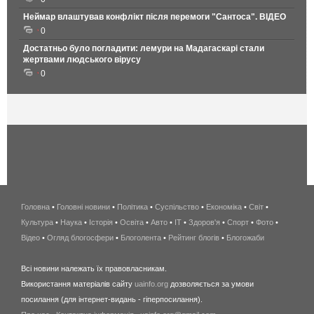
Неймар влаштував конфлікт після перемоги "Сантоса". ВІДЕО
0
Достатньо було погладити: лемури на Мадагаскарі стали
жертвами людського вірусу
0
Головна
•
Головні новини
•
Політика
•
Суспільство
•
Економіка
беспроводной
•
Світ
•
Культура
•
Наука
•
Історія
•
Освіта
•
Авто
•
IT
•
Здоров'я
интернет
•
Спорт
•
Фото
•
Відео
•
Огляд блогосфери
•
Блоголента
•
Рейтинг блогів
киев
•
Блогожаби
и
Всі новини належать їх правовласникам.
область
Використання матеріалів сайту
uainfo.org
дозволяється за умови
wimax
посилання (для інтернет-видань - гіперпосилання).
интернет