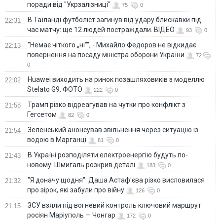
поради від "Укрзалізниці"
75
0
В Таїланді футболіст загинув від удару блискавки під
22:31
час матчу: ще 12 людей постраждали. ВІДЕО
93
0
"Немає чіткого „ні“", - Михайло Федоров не відкидає
22:13
повернення на посаду міністра оборони України
72
0
Huawei виходить на ринок позашляховиків з моделлю
22:02
Stelato G9. ФОТО
222
0
Трамп різко відреагував на чутки про конфлікт з
21:58
Гегсетом
82
0
Зеленський анонсував звільнення через ситуацію із
21:54
водою в Марганці
81
0
В Україні розподіляти електроенергію будуть по-
21:43
новому: Шмигаль розкрив деталі
183
0
"Я доначу щодня": Даша Астаф'єва різко висловилася
21:32
про зірок, які забули про війну
126
0
ЗСУ взяли під вогневий контроль ключовий маршрут
21:15
росіян Маріуполь — Чонгар
172
0