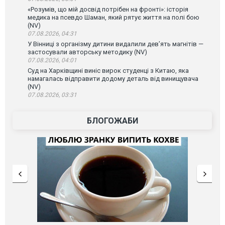
«Розумів, що мій досвід потрібен на фронті»: історія
медика на псевдо Шаман, який рятує життя на полі бою
(NV)
07.08.2026, 04:31
У Вінниці з організму дитини видалили дев’ять магнітів —
застосували авторську методику (NV)
07.08.2026, 04:01
Суд на Харківщині виніс вирок студенці з Китаю, яка
намагалась відправити додому деталь від винищувача
(NV)
07.08.2026, 03:31
БЛОГОЖАБИ