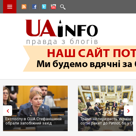
Експослу в США Стефанішиній
Трамп не передасть Україні
обрали запобіжний захід
сотні ракет до Patriot, бо у С
...