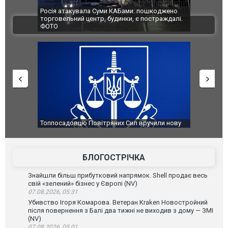
шкоджено
Українські надзвичайники врятували козуленя
СБУ за спр
страждалі.
під час ліквідації масштабної лісової пожежі у
Болгарії з
ВІДЕО
Франції
ФОТО
чили нову
Сили оборони уразили Ярославський НПЗ:
Неймар вл
губернатор регіону заявив про наймасштабнішу
"Сантоса".
атаку. ВІДЕО
БЛОГОСТРІЧКА
Знайшли більш прибутковий напрямок. Shell продає весь
свій «зелений» бізнес у Європі (NV)
07.08.2026, 05:31
Убивство Ігоря Комарова. Ветеран Kraken Новостройний
після повернення з Балі два тижні не виходив з дому — ЗМІ
(NV)
07.08.2026, 05:01