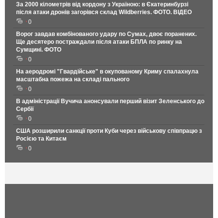
За 2000 кілометрів від кордону з Україною: в Єкатеринбурзі
після атаки дронів загорівся склад Wildberries. ФОТО. ВІДЕО
0
Ворог завдав комбінованого удару по Сумах, двоє поранених.
Ще десятеро постраждали після атаки БПЛА по ринку на
Сумщині. ФОТО
0
На аеродромі "Гвардійське" в окупованому Криму спалахнула
масштабна пожежа на складі пального
0
В адміністрації Вучича анонсували перший візит Зеленського до
Сербії
0
США розширили санкції проти Куби через військову співпрацю з
Росією та Китаєм
0