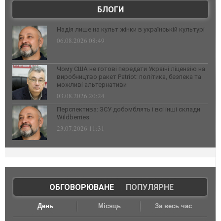
БЛОГИ
Надія лише на культ жінки в українській культурі
06.08.2026 08:49
Чому США не готові передати Україні ліцензію на
виробництво ракет Patriot: політика, безпека та
можливі альтернативи
03.08.2026 20:24
Перспектива: ЗСУ добомблять і всі інші склади
Wildberries
23.07.2026 11:31
ОБГОВОРЮВАНЕ
|
ПОПУЛЯРНЕ
День
Місяць
За весь час