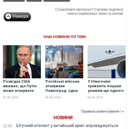
Сподобався матеріал? Сміливо поділися
ним в соцмережах через ці кнопки
ІНШІ НОВИНИ ПО ТЕМІ
Розвідка США
Російські війська
У Німеччині
вважає, що Путін
атакували
тривають пошуки
може атакувати
Павлоград: одна
уламків ще одного
одну з країн НАТО
людина загинула,
дрона в аеропорту
07.08.2026
06.08.2026
06.08.2026
вже цієї осені, -
горять склади
Лейпцига
WSJ
Правила коментування ! »
НОВИНИ
Штучний інтелект у китайській армії: впроваджується
23:55