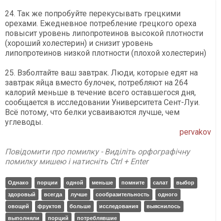
24. Так же попробуйте перекусывать грецкими
орехами. Ежедневное потребление грецкого ореха
повысит уровень липопротеинов высокой плотности
(хороший холестерин) и снизит уровень
липопротеинов низкой плотности (плохой холестерин)
25. Взболтайте ваш завтрак. Люди, которые едят на
завтрак яйца вместо булочек, потребляют на 264
калорий меньше в течение всего оставшегося дня,
сообщается в исследовании Университета Сент-Луи.
Всё потому, что белки усваиваются лучше, чем
углеводы.
pervakov
Повідомити про помилку - Виділіть орфографічну
помилку мишею і натисніть Ctrl + Enter
Однако
порции
одной
меньше
помните
салат
выбор
здоровый
всегда
лучше
сообразительность
одного
овощей
фруктов
больше
исследования
выяснилось
выполняли
порций
потреблявшие