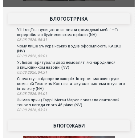
фільму "Афера Томаса Крауна"
перемовин
БЛОГОСТРІЧКА
У Швеції на вулицях встановини громадські меблі — їх
переробили з будівельних матеріалів (NV)
08.08.2026, 05:31
Чому лише 5% українських водіїв оформлюють КАСКО
(NV)
08.08.2026, 05:01
У Львові врятували двох немовлят, які народилися
з кишківником назовні (NV)
08.08.2026, 04:31
Спочатку запідозрили хакерів. Інтернет-магазин групи
компаній Текстиль-Контакт атакували системи штучного
інтелекту (NV)
08.08.2026, 04:01
Знімав принц Гаррі. Меган Маркл показала святковий
танок з нагоди свого 45-річчя (NV)
08.08.2026, 03:31
БЛОГОЖАБИ