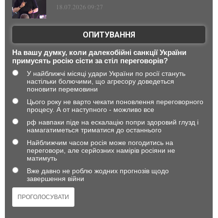
18.07.2026 09:27
ОПИТУВАННЯ
На вашу думку, коли далекобійні санкції України
примусять росію сісти за стіл переговорів?
У найближчі місяці удари України по росії стануть
настільки болючими, що агресору доведеться
поновити перемовини
Цього року не варто чекати поновлення переговорного
процесу. А от наступного - можливо все
рф навпаки піде на ескалацію попри здоровий глузд і
намагатиметься триматися до останнього
Найближчим часом росія може погодитись на
переговори, але серйозних намірів росіяни не
матимуть
Вже давно не роблю жодних прогнозів щодо
завершення війни