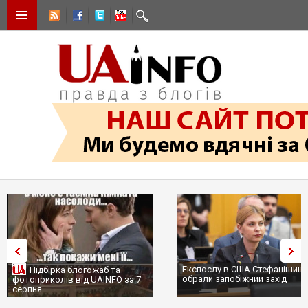
Експослу в США Стефанішиній
Трамп не передасть Украї
обрали запобіжний захід
сотні ракет до Patriot, бо
...