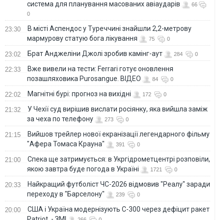
система для планування масованих авіаударів
66
0
В місті Аспендос у Туреччині знайшли 2,2-метрову
23:30
мармурову статую бога лікування
75
0
Брат Анджеліни Джолі зробив камінг-аут
23:02
284
0
Вже вивели на тести: Ferrari готує оновлення
22:33
позашляховика Purosangue. ВІДЕО
84
0
Магнітні бурі: прогноз на вихідні
22:02
172
0
У Чехії суд вирішив вислати росіянку, яка вийшла заміж
21:32
за чеха по телефону
273
0
Вийшов трейлер нової екранізації легендарного фільму
21:15
"Афера Томаса Крауна"
391
0
Спека ще затримується: в Укргідрометцентрі розповіли,
21:00
якою завтра буде погода в Україні
1721
0
Найкращий футболіст ЧС-2026 відмовив "Реалу" заради
20:33
переходу в "Барселону"
239
0
США і Україна модернізують С-300 через дефіцит ракет
20:00
Patriot, - ЗМІ
266
0