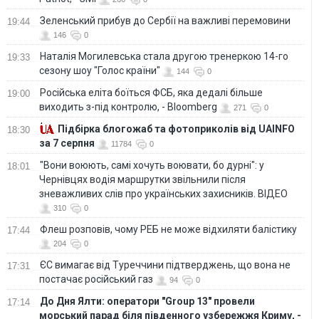
Зеленський прибув до Сербії на важливі перемовини
19:44
146
0
Наталія Могилевська стала другою тренеркою 14-го
19:33
сезону шоу "Голос країни"
144
0
Російська еліта боїться ФСБ, яка дедалі більше
19:00
виходить з-під контролю, - Bloomberg
271
0
Підбірка блогожаб та фотоприколів від UAINFO
18:30
за 7 серпня
11784
0
"Вони воюють, самі хочуть воювати, бо дурні": у
18:01
Чернівцях водія маршрутки звільнили після
зневажливих слів про українських захисників. ВІДЕО
310
0
Флеш розповів, чому РЕБ не може відхиляти балістику
17:44
204
0
ЄС вимагає від Туреччини підтверджень, що вона не
17:31
постачає російський газ
94
0
До Дня Ялти: оператори "Group 13" провели
17:14
морський парад біля південного узбережжя Криму, -