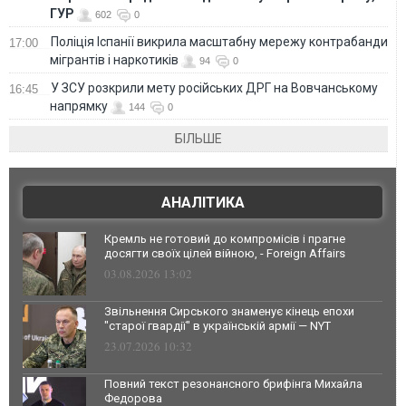
ГУР
602
0
Поліція Іспанії викрила масштабну мережу контрабанди
17:00
мігрантів і наркотиків
94
0
У ЗСУ розкрили мету російських ДРГ на Вовчанському
16:45
напрямку
144
0
БІЛЬШЕ
АНАЛІТИКА
Кремль не готовий до компромісів і прагне
досягти своїх цілей війною, - Foreign Affairs
03.08.2026 13:02
Звільнення Сирського знаменує кінець епохи
"старої гвардії" в українській армії — NYT
23.07.2026 10:32
Повний текст резонансного брифінга Михайла
Федорова