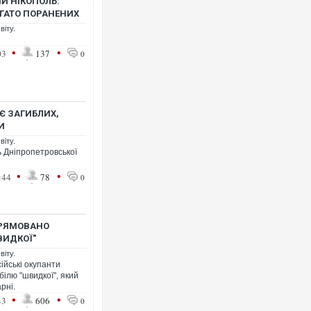
И НІКОПОЛЬ:
АГАТО ПОРАНЕНИХ
віту.
•
•
03
137
0
Ворог завдав комбінованог
двоє поранених. Ще деся
після атаки БПЛА по ринку
Є ЗАГИБЛИХ,
КИ
віту.
ь Дніпропетровської
•
•
:44
78
0
ПРЯМОВАНО
ВИДКОЇ"
віту.
ійські окупанти
ілю "швидкої", який
За 2000 кілометрів від ко
Єкатеринбурзі після атаки
рні.
склад Wildberries. ФОТО. 
•
•
43
606
0