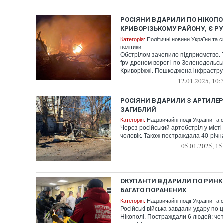
РОСІЯНИ ВДАРИЛИ ПО НІКОПО
КРИВОРІЗЬКОМУ РАЙОНУ, Є Р
Категорія:
Політичні новини України та с
політики
Обстрілом зачепило підприємство. 
fpv-дроном ворог і по Зеленодольськ
Криворіжжі. Пошкоджена інфрастру
12.01.2025, 10:
РОСІЯНИ ВДАРИЛИ З АРТИЛЕРІ
ЗАГИБЛИЙ
Категорія:
Надзвичайні події України та с
Через російський артобстріл у місті
чоловік. Також постраждала 40-річн
05.01.2025, 15
ОКУПАНТИ ВДАРИЛИ ПО РИНКУ
БАГАТО ПОРАНЕНИХ
Категорія:
Надзвичайні події України та с
Російські війська завдали удару по
Нікополі. Постраждали 6 людей: чет