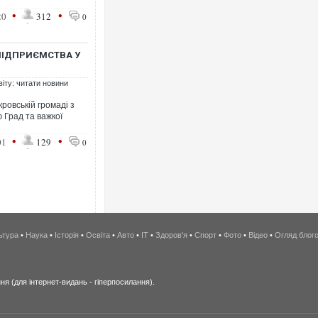
•
•
20
312
0
ПІДПРИЄМСТВА У
віту: читати новини
ровській громаді з
 Град та важкої
•
•
01
129
0
ьтура
•
Наука
•
Історія
•
Освіта
•
Авто
•
IT
•
Здоров'я
•
Спорт
•
Фото
•
Відео
•
Огляд блог
я (для інтернет-видань - гіперпосилання).