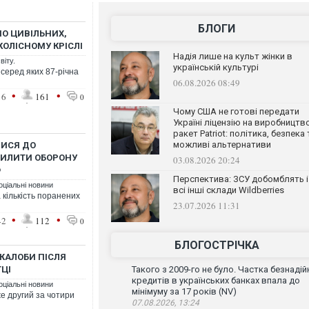
БЛОГИ
О ЦИВІЛЬНИХ,
КОЛІСНОМУ КРІСЛІ
Надія лише на культ жінки в
віту.
українській культурі
 серед яких 87-річна
06.08.2026 08:49
•
•
16
161
0
Чому США не готові передати
Україні ліцензію на виробництв
ракет Patriot: політика, безпека 
можливі альтернативи
ЛИСЯ ДО
СИЛИТИ ОБОРОНУ
03.08.2026 20:24
Ф
Перспектива: ЗСУ добомблять і
оціальні новини
всі інші склади Wildberries
а кількість поранених
23.07.2026 11:31
•
•
42
112
0
БЛОГОСТРІЧКА
 ЖАЛОБИ ПІСЛЯ
ТЦІ
Такого з 2009-го не було. Частка безнадій
кредитів в українських банках впала до
оціальні новини
мінімуму за 17 років (NV)
же другий за чотири
07.08.2026, 13:24