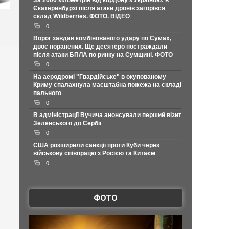
За 2000 кілометрів від кордону з Україною: в
Єкатеринбурзі після атаки дронів загорівся
склад Wildberries. ФОТО. ВІДЕО
0
Ворог завдав комбінованого удару по Сумах,
двоє поранених. Ще десятеро постраждали
після атаки БПЛА по ринку на Сумщині. ФОТО
0
На аеродромі "Гвардійське" в окупованому
Криму спалахнула масштабна пожежа на складі
пального
0
В адміністрації Вучича анонсували перший візит
Зеленського до Сербії
0
США розширили санкції проти Куби через
військову співпрацю з Росією та Китаєм
0
ФОТО