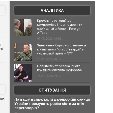
АНАЛІТИКА
Кремль не готовий до
компромісів і прагне досягти
своїх цілей війною, - Foreign
Affairs
03.08.2026 13:02
о
Звільнення Сирського знаменує
та
кінець епохи "старої гвардії" в
українській армії — NYT
23.07.2026 10:32
Повний текст резонансного
брифінга Михайла Федорова
18.07.2026 09:27
ОПИТУВАННЯ
них
На вашу думку, коли далекобійні санкції
України примусять росію сісти за стіл
переговорів?