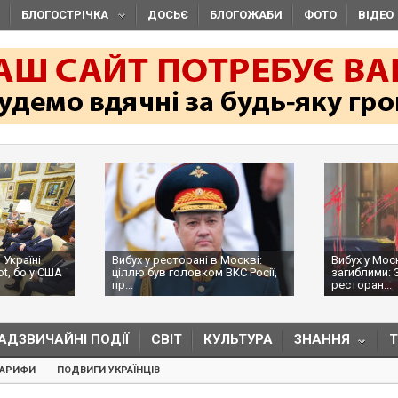
БЛОГОСТРІЧКА
ДОСЬЄ
БЛОГОЖАБИ
ФОТО
ВІДЕО
 Україні
Вибух у ресторані в Москві:
Вибух у Мос
ot, бо у США
ціллю був головком ВКС Росії,
загиблими: 
пр...
ресторан...
АДЗВИЧАЙНІ ПОДІЇ
СВІТ
КУЛЬТУРА
ЗНАННЯ
ТАРИФИ
ПОДВИГИ УКРАЇНЦІВ