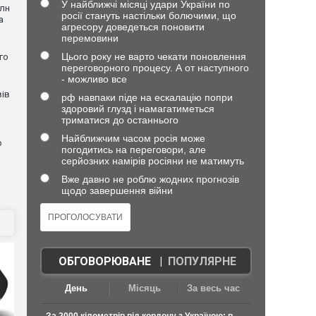
У найближчі місяці удари України по
млн
росії стануть настільки болючими, що
а
агресору доведеться поновити
перемовини
Цього року не варто чекати поновлення
го
переговорного процесу. А от наступного
- можливо все
вів
рф навпаки піде на ескалацію попри
здоровий глузд і намагатиметься
триматися до останнього
Найближчим часом росія може
о
погодитись на переговори, але
серйозних намірів росіяни не матимуть
Вже давно не роблю жодних прогнозів
щодо завершення війни
ОБГОВОРЮВАНЕ
|
ПОПУЛЯРНЕ
День
Місяць
За весь час