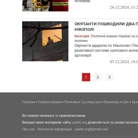
чоловіків.
26.12.2024, 11:
ОКУПАНТИ ПОШКОДИЛИ ДВА 
НІКОПОЛІ
Категорія:
Політичні новини України та с
політики
Окупанти вдарили по Нікополю і Пок
реактивної системи залпового вогню
артилерії
07.12.2024, 19:
1
2
3
Головна
•
Головні новини
•
Політика
•
Суспільство
•
Економіка
•
Світ
•
Кул
Всі новини належать їх правовласникам.
Використання матеріалів сайту
uainfo.org
дозволяється за умови посиланн
Про нас
.
Контактна інформація
.
uainfo.org@gmail.com