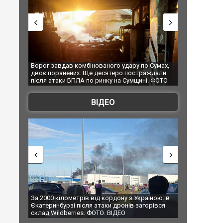
о удару по Сумах,
За 2000 кілометрів від кордону з Україною: в
"М
теро постраждали
Єкатеринбурзі після атаки дронів загорівся
су
 на Сумщині. ФОТО
склад Wildberries. ФОТО. ВІДЕО
ВІДЕО
рдону з Україною: в
В Таїланді футболіст загинув від удару
Т
 дронів загорівся
блискавки під час матчу: ще 12 людей
п
ВІДЕО
постраждали. ВІДЕО