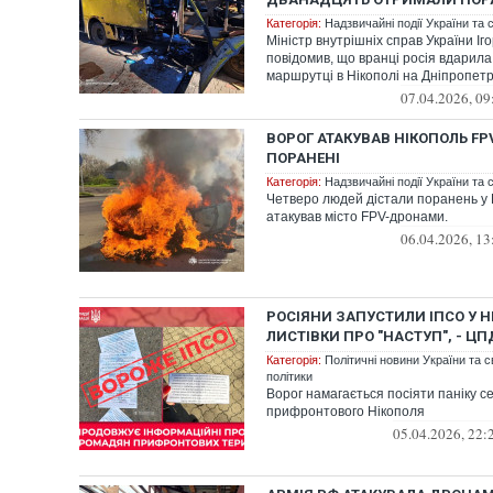
Категорія:
Надзвичайні події України та с
Міністр внутрішніх справ України Іг
повідомив, що вранці росія вдарил
маршрутці в Нікополі на Дніпропет
07.04.2026, 09
ВОРОГ АТАКУВАВ НІКОПОЛЬ F
ПОРАНЕНІ
Категорія:
Надзвичайні події України та с
Четверо людей дістали поранень у 
атакував місто FPV-дронами.
06.04.2026, 13
РОСІЯНИ ЗАПУСТИЛИ ІПСО У Н
ЛИСТІВКИ ПРО "НАСТУП", - ЦП
Категорія:
Політичні новини України та с
політики
Ворог намагається посіяти паніку с
прифронтового Нікополя
05.04.2026, 22: