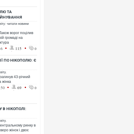
ЛЮ ТА
УЙНУВАННЯ
віту: читати новини
Також ворог поцілив
ій громаді на
ктура
•
•
36
115
0
Ї ПО НІКОПОЛЮ: Є
віту.
 загинув 43-річний
а жінка
•
•
:50
69
0
 В НІКОПОЛІ:
віту.
 центральному ринку в
веро жінок і двоє