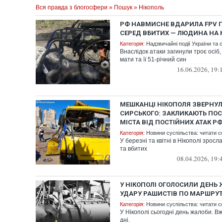
Вся правда з блогосфери
»
Пошук
» Нікополь
РФ НАВМИСНЕ ВДАРИЛА FPV П
СЕРЕД ВБИТИХ — ЛЮДИНА НА 
Категорія:
Надзвичайні події України та с
Внаслідок атаки загинули троє осіб,
мати та її 51-річний син
16.06.2026, 19:
МЕШКАНЦІ НІКОПОЛЯ ЗВЕРНУ
СИРСЬКОГО: ЗАКЛИКАЮТЬ ПО
МІСТА ВІД ПОСТІЙНИХ АТАК Р
Категорія:
Новини суспільства: читати с
У березні та квітні в Нікополі зросл
та вбитих
08.04.2026, 19:
У НІКОПОЛІ ОГОЛОСИЛИ ДЕНЬ
УДАРУ РАШИСТІВ ПО МАРШРУ
Категорія:
Новини суспільства: читати с
У Нікополі сьогодні день жалоби. В
дні.