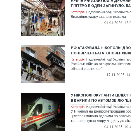
АРМІЯ РФ АТАКУВАЛА ДРОНАМ
ПʼЯТЕРО ЛЮДЕЙ ЗАГИНУЛО, Б
Категорія:
Надзвичайні події України та с
Внаслідок удару сталася пожежа
04.04.2026, 12:
РФ АТАКУВАЛА НІКОПОЛЬ: ДВО
ПОНІВЕЧЕНІ БАГАТОПОВЕРХІВ
Категорія:
Надзвичайні події України та с
Російські війська атакували Нікопол
області з артилерії.
17.11.2025, 14
У НІКОПОЛІ ОКУПАНТИ ЦІЛЕС
ВДАРИЛИ ПО АВТОМОБІЛЮ "Ш
Категорія:
Надзвичайні події України та с
У Нікополі на Дніпропетровщині рос
цілеспрямовано вдарили по автомоб
транспортував хвору людину до ліка
04.11.2025, 10: