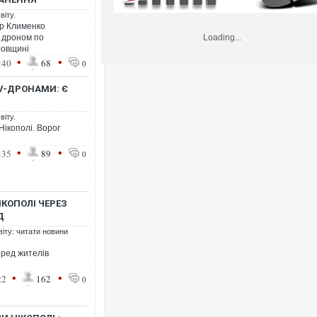
віту.
ор Клименко
а дроном по
Loading...
ровщині
•
•
:40
68
0
PV-ДРОНАМИ: Є
віту.
Нікополі. Ворог
•
•
:35
89
0
ІКОПОЛІ ЧЕРЕЗ
Д
віту: читати новини
еред жителів
•
•
22
162
0