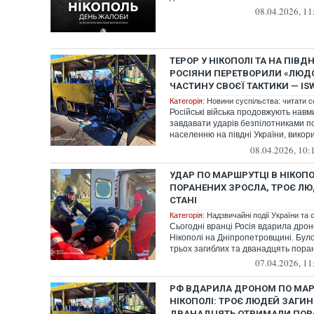
08.04.2026, 11
ТЕРОР У НІКОПОЛІ ТА НА ПІВДН
РОСІЯНИ ПЕРЕТВОРИЛИ «ЛЮДС
ЧАСТИНУ СВОЄЇ ТАКТИКИ — IS
Категорія:
Новини суспільства: читати с
Російські війська продовжують навм
завдавати ударів безпілотниками п
населенню на півдні України, викор
як зброю д...
08.04.2026, 10:
УДАР ПО МАРШРУТЦІ В НІКОПОЛ
ПОРАНЕНИХ ЗРОСЛА, ТРОЄ ЛЮ
СТАНІ
Категорія:
Надзвичайні події України та с
Сьогодні вранці Росія вдарила дро
Нікополі на Дніпропетровщині. Бул
трьох загиблих та дванадцять поран
07.04.2026, 11
РФ ВДАРИЛА ДРОНОМ ПО МАР
НІКОПОЛІ: ТРОЄ ЛЮДЕЙ ЗАГИН
ДВАНАДЦЯТЬ ОТРИМАЛИ ПОР