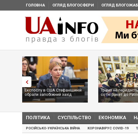
ГОЛОВНА
ОГЛЯД БЛОГОСФЕРИ
ОГЛЯД БЛОГОЖАБ
Експослу в США Стефанішиній
Трамп не передасть
обрали запобіжний захід
сотні ракет до Patri
...
ПОЛІТИКА
СУСПІЛЬСТВО
ЕКОНОМІКА
Н
РОСІЙСЬКО-УКРАЇНСЬКА ВІЙНА
КОРОНАВІРУС COVID-19