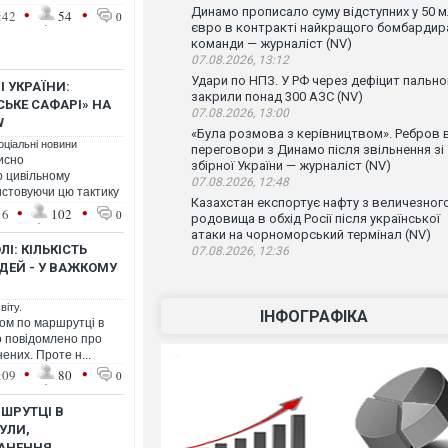
•
•
Динамо прописало суму відступних у 50 
:42
54
0
євро в контракті найкращого бомбардир
команди — журналіст (NV)
07.08.2026, 13:12
Удари по НПЗ. У РФ через дефіцит пально
І УКРАЇНИ:
закрили понад 300 АЗС (NV)
ЬКЕ САФАРІ» НА
07.08.2026, 13:00
W
«Була розмова з керівництвом». Ребров 
оціальні новини
переговори з Динамо після звільнення зі
исно
збірної України — журналіст (NV)
о цивільному
07.08.2026, 12:48
истовуючи цю тактику
Казахстан експортує нафту з величезног
•
•
16
102
0
родовища в обхід Росії після української
атаки на чорноморський термінал (NV)
І: КІЛЬКІСТЬ
07.08.2026, 12:36
ДЕЙ - У ВАЖКОМУ
віту.
ІНФОГРАФІКА
ном по маршрутці в
о повідомлено про
ених. Проте н...
•
•
:09
80
0
ШРУТЦІ В
УЛИ,
АНЕННЯ