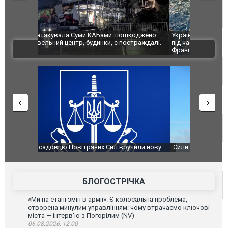
шкоджено
Українські надзвичайники врятували козуленя
СБУ за спр
траждалі.
під час ліквідації масштабної лісової пожежі у
Болгарії з
ВІДЕО
Франції
ФОТО
чили нову
Сили оборони уразили Ярославський НПЗ:
Неймар вла
губернатор регіону заявив про наймасштабнішу
"Сантоса".
атаку. ВІДЕО
БЛОГОСТРІЧКА
«Ми на етапі змін в армії». Є колосальна проблема,
створена минулим управлінням: чому втрачаємо ключові
міста — інтерв'ю з Погорілим (NV)
06.08.2026, 12:00