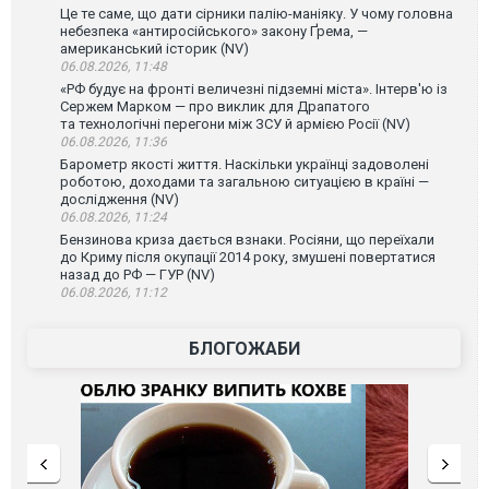
Це те саме, що дати сірники палію-маніяку. У чому головна
небезпека «антиросійського» закону Ґрема, —
американський історик (NV)
06.08.2026, 11:48
«РФ будує на фронті величезні підземні міста». Інтерв'ю із
Сержем Марком — про виклик для Драпатого
та технологічні перегони між ЗСУ й армією Росії (NV)
06.08.2026, 11:36
Барометр якості життя. Наскільки українці задоволені
роботою, доходами та загальною ситуацією в країні —
дослідження (NV)
06.08.2026, 11:24
Бензинова криза дається взнаки. Росіяни, що переїхали
до Криму після окупації 2014 року, змушені повертатися
назад до РФ — ГУР (NV)
06.08.2026, 11:12
БЛОГОЖАБИ