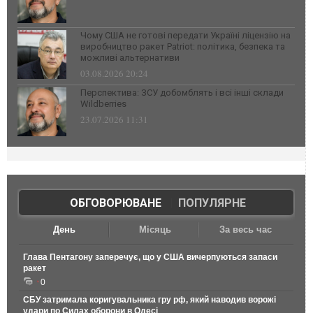
Чому США не готові передати Україні ліцензію на
виробництво ракет Patriot: політика, безпека та
можливі альтернативи
03.08.2026 20:24
Перспектива: ЗСУ добомблять і всі інші склади
Wildberries
23.07.2026 11:31
ОБГОВОРЮВАНЕ
|
ПОПУЛЯРНЕ
День
Місяць
За весь час
Глава Пентагону заперечує, що у США вичерпуються запаси
ракет
0
СБУ затримала коригувальника гру рф, який наводив ворожі
удари по Силах оборони в Одесі