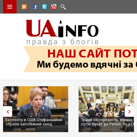
Експослу в США Стефанішиній
Трамп не передасть Україні
обрали запобіжний захід
сотні ракет до Patriot, бо у С
...