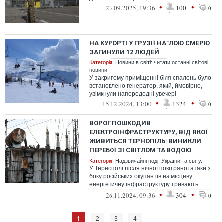
•
•
23.09.2025, 19:36
100
0
НА КУРОРТІ У ГРУЗІЇ НАГЛОЮ СМЕРЮ
ЗАГИНУЛИ 12 ЛЮДЕЙ
Категорія:
Новини в світі: читати останні світові
новини
У закритому приміщенні біля спалень було
встановлено генератор, який, ймовірно,
увімкнули напередодні увечері
•
•
15.12.2024, 13:00
1324
0
ВОРОГ ПОШКОДИВ
ЕЛЕКТРОІНФРАСТРУКТУРУ, ВІД ЯКОЇ
ЖИВИТЬСЯ ТЕРНОПІЛЬ: ВИНИКЛИ
ПЕРЕБОЇ ЗІ СВІТЛОМ ТА ВОДОЮ
Категорія:
Надзвичайні події України та світу.
У Тернополі після нічної повітряної атаки з
боку російських окупантів на місцеву
енергетичну інфраструктуру тривають
роботи з відновлення електро- та ...
•
•
26.11.2024, 09:36
304
0
1
2
3
4