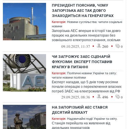
ПРЕЗИДЕНТ ПОЯСНИВ, ЧОМУ
ЗАПОРІЗЬКА АЕС ТАК ДОВГО
ЗНАХОДИТЬСЯ НА ГЕНЕРАТОРАХ
Категорія:
Новини суспільства: читати соціальні
новини
Запорізька АЕС вперше в історії так довго
працює на дизельних генераторах без
зовнішнього електропостачання, оскільки
росіяни не дають відновити живле...
•
•
09.10.2025, 11:37
260
0
ЧИ ЗАГРОЖУЄ ЗАЕС СЦЕНАРІЙ
ФУКУСІМИ: ЕКСПЕРТ ПОСТАВИВ
КРАПКУ В ПИТАННІ
Категорія:
Політичні новини України та світу:
читати новини політики
Експерт нагадав, що 5 днів тому росіяни
почали операцію з переключення власних
потреб ЗАЕС на електроживлення від РФ
•
•
29.09.2025, 08:36
496
0
НА ЗАПОРІЗЬКІЙ АЕС СТАВСЯ
ДЕСЯТИЙ БЛЕКАУТ
Категорія:
Надзвичайні події України та світу.
Станція перейшла на живлення від
дизельних генераторів