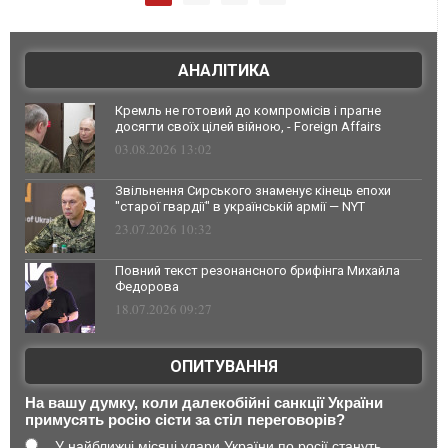
АНАЛІТИКА
Кремль не готовий до компромісів і прагне
досягти своїх цілей війною, - Foreign Affairs
03.08.2026 13:02
Звільнення Сирського знаменує кінець епохи
"старої гвардії" в українській армії — NYT
23.07.2026 10:32
Повний текст резонансного брифінга Михайла
Федорова
18.07.2026 09:27
ОПИТУВАННЯ
На вашу думку, коли далекобійні санкції України
примусять росію сісти за стіл переговорів?
У найближчі місяці удари України по росії стануть