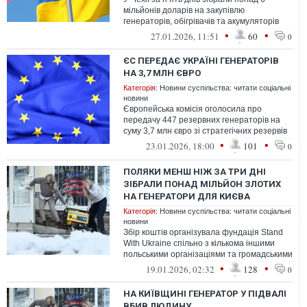
мільйонів доларів на закупівлю
генераторів, обігрівачів та акумуляторів
для України
•
•
27.01.2026, 11:51
60
0
ЄС ПЕРЕДАЄ УКРАЇНІ ГЕНЕРАТОРІВ
НА 3,7 МЛН ЄВРО
Категорія:
Новини суспільства: читати соціальні
новини
Європейська комісія оголосила про
передачу 447 резервних генераторів на
суму 3,7 млн євро зі стратегічних резервів
ЄС для відновлення електропостачанн...
•
•
23.01.2026, 18:00
101
0
ПОЛЯКИ МЕНШ НІЖ ЗА ТРИ ДНІ
ЗІБРАЛИ ПОНАД МІЛЬЙОН ЗЛОТИХ
НА ГЕНЕРАТОРИ ДЛЯ КИЄВА
Категорія:
Новини суспільства: читати соціальні
новини
Збір коштів організувала фундація Stand
With Ukraine спільно з кількома іншими
польськими організаціями та громадськими
рухами
•
•
19.01.2026, 02:32
128
0
НА КИЇВЩИНІ ГЕНЕРАТОР У ПІДВАЛІ
ВБИВ ЛЮДИНУ