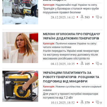
Категорія:
Надзвичайні події України та світу.
Трагедія у Броварах сталася через грубе
порушення правил безпеки
•
•
28.12.2025, 14:12
593
0
МЕЛОНІ ОГОЛОСИЛА ПРО ПЕРЕДАЧУ
УКРАЇНІ ДОДАТКОВИХ ГЕНЕРАТОРІВ
Категорія:
Політичні новини України та світу:
читати новини політики
Італія передасть Україні нові генератори
та екстрену енергетичну допомогу після
масованих російських обстрілів по
енергетиці країни
•
•
08.12.2025, 10:35
105
0
УКРАЇНЦЯМ ПЛАТИТИМУТЬ ЗА
РОБОТУ ГЕНЕРАТОРІВ: РОЗЦІНКИ ТА
ПОДРОБИЦІ ВІД МІНЦИФРИ
Категорія:
Новини суспільства: читати соціальні
новини
Для участі у проєкті потрібні генератори
потужністю від 7,2 кВт
•
•
10.11.2025, 18:52
379
0