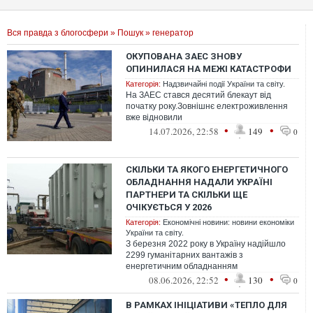
Вся правда з блогосфери
»
Пошук
» генератор
ОКУПОВАНА ЗАЕС ЗНОВУ
ОПИНИЛАСЯ НА МЕЖІ КАТАСТРОФИ
Категорія:
Надзвичайні події України та світу.
На ЗАЕС стався десятий блекаут від
початку року.Зовнішнє електроживлення
вже відновили
•
•
14.07.2026, 22:58
149
0
СКІЛЬКИ ТА ЯКОГО ЕНЕРГЕТИЧНОГО
ОБЛАДНАННЯ НАДАЛИ УКРАЇНІ
ПАРТНЕРИ ТА СКІЛЬКИ ЩЕ
ОЧІКУЄТЬСЯ У 2026
Категорія:
Економічні новини: новини економіки
України та світу.
З березня 2022 року в Україну надійшло
2299 гуманітарних вантажів з
енергетичним обладнанням
•
•
08.06.2026, 22:52
130
0
В РАМКАХ ІНІЦІАТИВИ «ТЕПЛО ДЛЯ