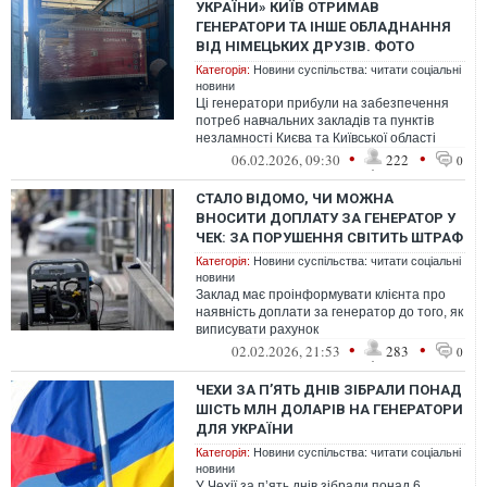
УКРАЇНИ» КИЇВ ОТРИМАВ
ГЕНЕРАТОРИ ТА ІНШЕ ОБЛАДНАННЯ
ВІД НІМЕЦЬКИХ ДРУЗІВ. ФОТО
Категорія:
Новини суспільства: читати соціальні
новини
Ці генератори прибули на забезпечення
потреб навчальних закладів та пунктів
незламності Києва та Київської області
•
•
06.02.2026, 09:30
222
0
СТАЛО ВІДОМО, ЧИ МОЖНА
ВНОСИТИ ДОПЛАТУ ЗА ГЕНЕРАТОР У
ЧЕК: ЗА ПОРУШЕННЯ СВІТИТЬ ШТРАФ
Категорія:
Новини суспільства: читати соціальні
новини
Заклад має проінформувати клієнта про
наявність доплати за генератор до того, як
виписувати рахунок
•
•
02.02.2026, 21:53
283
0
ЧЕХИ ЗА П’ЯТЬ ДНІВ ЗІБРАЛИ ПОНАД
ШІСТЬ МЛН ДОЛАРІВ НА ГЕНЕРАТОРИ
ДЛЯ УКРАЇНИ
Категорія:
Новини суспільства: читати соціальні
новини
У Чехії за п’ять днів зібрали понад 6