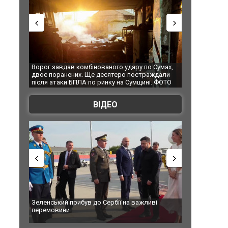
Ворог завдав комбінованого удару по Сумах,
За 2000 кілометр
двоє поранених. Ще десятеро постраждали
Єкатеринбурзі пі
після атаки БПЛА по ринку на Сумщині. ФОТО
склад Wildberrie
ВІДЕО
Зеленський прибув до Сербії на важливі
"Вони воюють, са
перемовини
Чернівцях водія
зневажливих слі
ВІДЕО