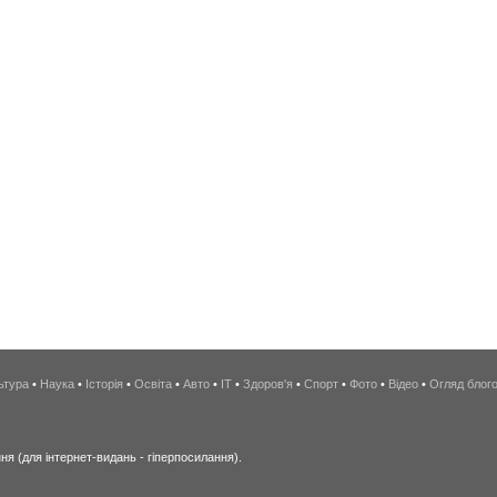
ьтура
•
Наука
•
Історія
•
Освіта
•
Авто
•
IT
•
Здоров'я
•
Спорт
•
Фото
•
Відео
•
Огляд блог
я (для інтернет-видань - гіперпосилання).