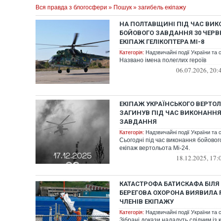
Вся правда з блогосфери
»
Пошук
» загибель екіпажу
НА ПОЛТАВЩИНІ ПІД ЧАС ВИ
БОЙОВОГО ЗАВДАННЯ 30 ЧЕРВ
ЕКІПАЖ ГЕЛІКОПТЕРА МІ-8
Категорія:
Надзвичайні події України та с
Названо імена полеглих героїв
06.07.2026, 20:
ЕКІПАЖ УКРАЇНСЬКОГО ВЕРТОЛ
ЗАГИНУВ ПІД ЧАС ВИКОНАННЯ
ЗАВДАННЯ
Категорія:
Надзвичайні події України та с
Сьогодні під час виконання бойовог
екіпаж вертольота Мі-24.
18.12.2025, 17:
КАТАСТРОФА БАТИСКАФА БІЛЯ 
БЕРЕГОВА ОХОРОНА ВИЯВИЛА 
ЧЛЕНІВ ЕКІПАЖУ
Категорія:
Надзвичайні події України та с
Зібрані докази нададуть слідчим із 