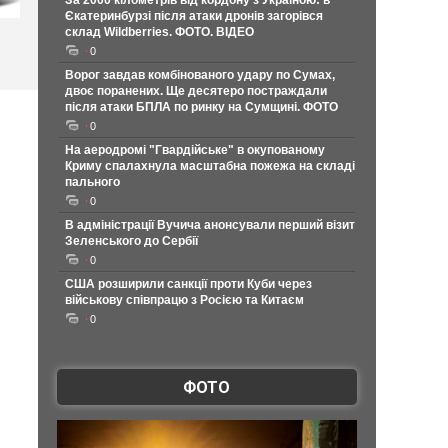
За 2000 кілометрів від кордону з Україною: в
Єкатеринбурзі після атаки дронів загорівся
склад Wildberries. ФОТО. ВІДЕО
0
Ворог завдав комбінованого удару по Сумах,
двоє поранених. Ще десятеро постраждали
після атаки БПЛА по ринку на Сумщині. ФОТО
0
На аеродромі "Гвардійське" в окупованому
Криму спалахнула масштабна пожежа на складі
пального
0
В адміністрації Вучича анонсували перший візит
Зеленського до Сербії
0
США розширили санкції проти Куби через
військову співпрацю з Росією та Китаєм
0
ФОТО