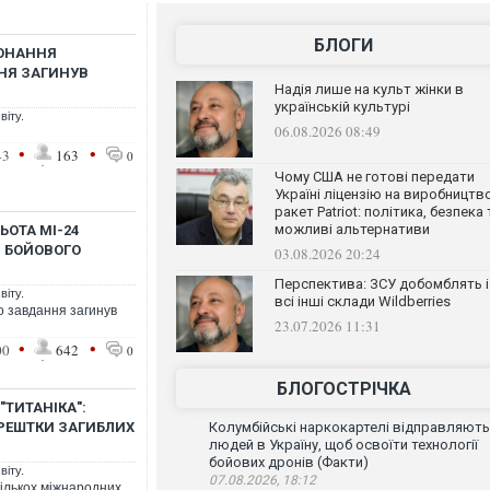
БЛОГИ
КОНАННЯ
НЯ ЗАГИНУВ
Надія лише на культ жінки в
українській культурі
віту.
06.08.2026 08:49
•
•
43
163
0
Чому США не готові передати
Україні ліцензію на виробництв
ракет Patriot: політика, безпека 
можливі альтернативи
ЬОТА МІ-24
 БОЙОВОГО
03.08.2026 20:24
Перспектива: ЗСУ добомблять і
віту.
всі інші склади Wildberries
о завдання загинув
23.07.2026 11:31
•
•
00
642
0
БЛОГОСТРІЧКА
"ТИТАНІКА":
РЕШТКИ ЗАГИБЛИХ
Колумбійські наркокартелі відправляють
людей в Україну, щоб освоїти технології
бойових дронів (Факти)
віту.
07.08.2026, 18:12
кількох міжнародних