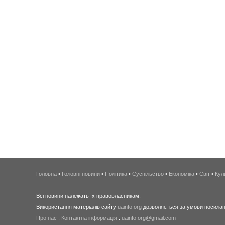
Головна
•
Головні новини
•
Політика
•
Суспільство
•
Економіка
•
Світ
•
Кул
Всі новини належать їх правовласникам.
Використання матеріалів сайту
uainfo.org
дозволяється за умови посиланн
Про нас
.
Контактна інформація
.
uainfo.org@gmail.com