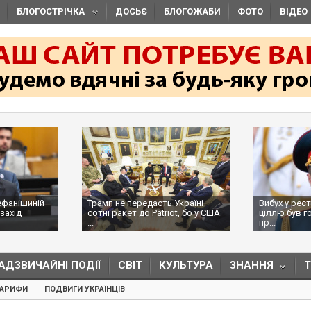
БЛОГОСТРІЧКА
ДОСЬЄ
БЛОГОЖАБИ
ФОТО
ВІДЕО
ефанішиній
Трамп не передасть Україні
Вибух у рес
захід
сотні ракет до Patriot, бо у США
ціллю був г
...
пр...
АДЗВИЧАЙНІ ПОДІЇ
СВІТ
КУЛЬТУРА
ЗНАННЯ
ТАРИФИ
ПОДВИГИ УКРАЇНЦІВ