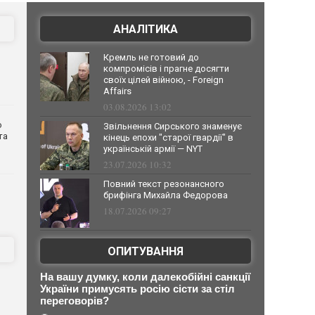
АНАЛІТИКА
Кремль не готовий до
компромісів і прагне досягти
своїх цілей війною, - Foreign
Affairs
03.08.2026 13:02
о
Звільнення Сирського знаменує
та
кінець епохи "старої гвардії" в
українській армії — NYT
23.07.2026 10:32
Повний текст резонансного
брифінга Михайла Федорова
18.07.2026 09:27
ОПИТУВАННЯ
На вашу думку, коли далекобійні санкції
України примусять росію сісти за стіл
переговорів?