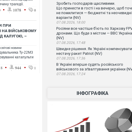
Зробить господарів щасливими.
чину трагедії.
Що принести в гості і на вечерю, щоб точ
•
•
0
1078
0
не помилитися — бюджетні та неочевидні
варіанти (NV)
07.08.2026, 18:00
И ПРИ
Росіяни все частіше бʼють по Харкову FPV
 НА ВІЙСЬКОВОМУ
дронами. Що буде з містом — ВВС Україна
ІД КАЛУГОЮ, –
(NV)
07.08.2026, 17:48
 світові новини
Швидке рішення. Як Україні компенсувати
дувальника Ту-22М3
нестачу ракет Patriot (NV)
овуванні катапульти
07.08.2026, 17:36
В Україні вперше судять російського
•
•
18
944
1
військового за зґвалтування українки (N
07.08.2026, 17:24
ІНФОГРАФІКА