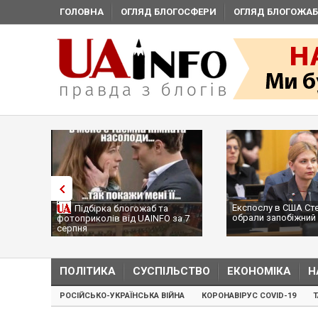
ГОЛОВНА
ОГЛЯД БЛОГОСФЕРИ
ОГЛЯД БЛОГОЖАБ
Експослу в США Ст
Підбірка блогожаб та
обрали запобіжний 
фотоприколів від UAINFO за 7
серпня
ПОЛІТИКА
СУСПІЛЬСТВО
ЕКОНОМІКА
Н
РОСІЙСЬКО-УКРАЇНСЬКА ВІЙНА
КОРОНАВІРУС COVID-19