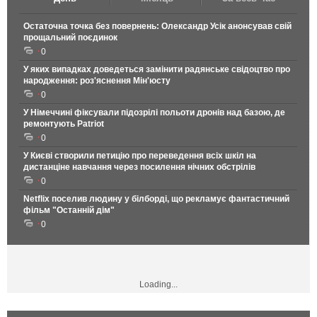
Остаточна точка без повернень: Олександр Усік анонсував свій
прощальний поєдинок
0
У яких випадках доведеться замінити радянське свідоцтво про
народження: роз'яснення Мін'юсту
0
У Німеччині фіксували підозрілі польоти дронів над базою, де
ремонтують Patriot
0
У Києві створили петицію про переведення всіх шкіл на
дистанціне навчання через посилення нічних обстрілів
0
Netflix поселив людину у білборді, що рекламує фантастичний
фільм "Останній дім"
0
Loading...