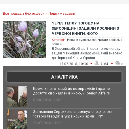
Вся правда з блогосфери
»
Пошук
» зацвіли
ЧЕРЕЗ ТЕПЛУ ПОГОДУ НА
ХЕРСОНЩИНІ ЗАЦВІЛИ РОСЛИНИ З
ЧЕРВОНОЇ КНИГИ. ФОТО
Категорія:
Новини суспільства: читати соціальні
новини
В Херсонській області через теплу погоду
зацвів пізньоцвіт анкарський, який внесено
до Червоної Книги України
•
•
13.02.2018, 10:36
3164
0
АНАЛІТИКА
Кремль не готовий до компромісів і прагне
досягти своїх цілей війною, - Foreign Affairs
03.08.2026 13:02
Звільнення Сирського знаменує кінець епохи
"старої гвардії" в українській армії — NYT
23.07.2026 10:32