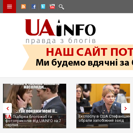
Експослу в США Стефанішині
Підбірка блогожаб та
обрали запобіжний захід
фотоприколів від UAINFO за 7
серпня