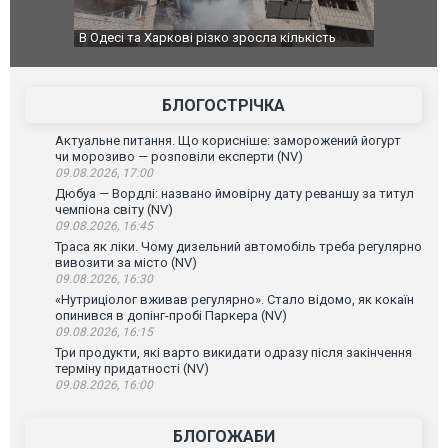
В Одесі та Харкові різко зросла кількість
У парламен
постраждалих від обстрілу РФ
БЛОГОСТРІЧКА
Актуальне питання. Що корисніше: заморожений йогурт
чи морозиво — розповіли експерти (NV)
09.08.2026, 17:00
Дюбуа — Вордлі: названо ймовірну дату реваншу за титул
чемпіона світу (NV)
09.08.2026, 16:45
Траса як ліки. Чому дизельний автомобіль треба регулярно
вивозити за місто (NV)
09.08.2026, 16:30
«Нутриціолог вживав регулярно». Стало відомо, як кокаїн
опинився в допінг-пробі Паркера (NV)
09.08.2026, 16:15
Три продукти, які варто викидати одразу після закінчення
терміну придатності (NV)
09.08.2026, 16:00
БЛОГОЖАБИ