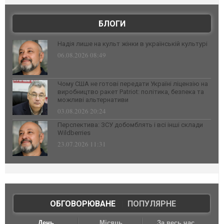
БЛОГИ
Надія лише на культ жінки в українській культурі
06.08.2026 08:49
Чому США не готові передати Україні ліцензію на
виробництво ракет Patriot: політика, безпека та
можливі альтернативи
03.08.2026 20:24
Перспектива: ЗСУ добомблять і всі інші склади
Wildberries
23.07.2026 11:31
ОБГОВОРЮВАНЕ
|
ПОПУЛЯРНЕ
День
Місяць
За весь час