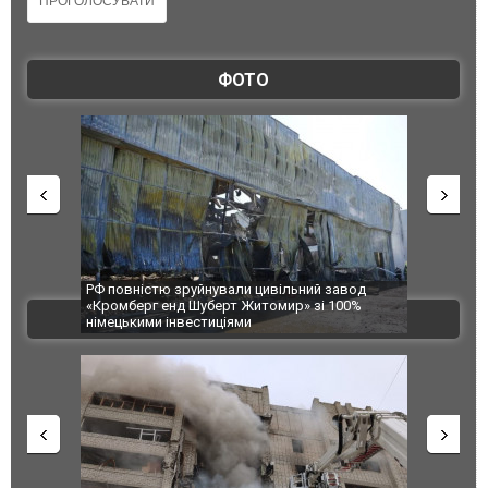
ФОТО
РФ повністю зруйнували цивільний завод
В Одесі та 
«Кромберг енд Шуберт Житомир» зі 100%
постраждал
ВІДЕО
німецькими інвестиціями