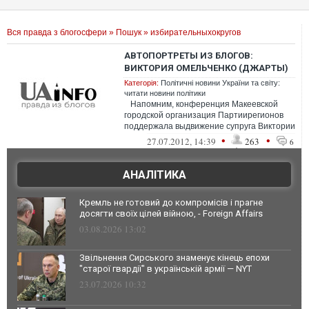
Вся правда з блогосфери
»
Пошук
» избирательныхокругов
АВТОПОРТРЕТЫ ИЗ БЛОГОВ:
ВИКТОРИЯ ОМЕЛЬЧЕНКО (ДЖАРТЫ)
Категорія:
Політичні новини України та світу:
читати новини політики
Напомним, конференция Макеевской
городской организация Партиирегионов
поддержала выдвижение супруга Виктории
Валерия Омельченко вкандида...
•
•
27.07.2012, 14:39
263
6
АНАЛІТИКА
Кремль не готовий до компромісів і прагне
досягти своїх цілей війною, - Foreign Affairs
03.08.2026 13:02
Звільнення Сирського знаменує кінець епохи
"старої гвардії" в українській армії — NYT
23.07.2026 10:32