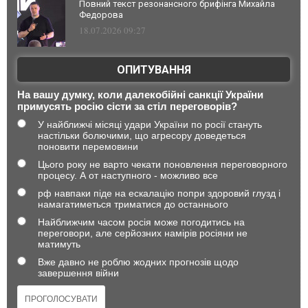
Повний текст резонансного брифінга Михайла
Федорова
18.07.2026 09:27
ОПИТУВАННЯ
На вашу думку, коли далекобійні санкції України
примусять росію сісти за стіл переговорів?
У найближчі місяці удари України по росії стануть
настільки болючими, що агресору доведеться
поновити перемовини
Цього року не варто чекати поновлення переговорного
процесу. А от наступного - можливо все
рф навпаки піде на ескалацію попри здоровий глузд і
намагатиметься триматися до останнього
Найближчим часом росія може погодитись на
переговори, але серйозних намірів росіяни не
матимуть
Вже давно не роблю жодних прогнозів щодо
завершення війни