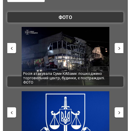
ФОТО
Росія атакувала Суми КАБами: пошкоджено
Українські
торговельний центр, будинки, є постраждалі.
під час лік
ВІДЕО
ФОТО
Франції