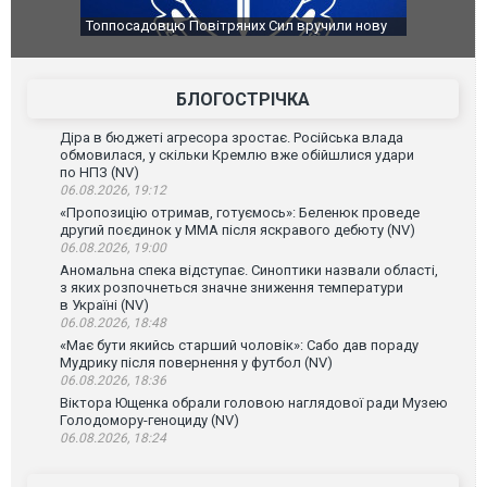
Топпосадовцю Повітряних Сил вручили нову
Сили оборо
підозру
губернатор
атаку. ВІД
БЛОГОСТРІЧКА
Діра в бюджеті агресора зростає. Російська влада
обмовилася, у скільки Кремлю вже обійшлися удари
по НПЗ (NV)
06.08.2026, 19:12
«Пропозицію отримав, готуємось»: Беленюк проведе
другий поєдинок у ММА після яскравого дебюту (NV)
06.08.2026, 19:00
Аномальна спека відступає. Синоптики назвали області,
з яких розпочнеться значне зниження температури
в Україні (NV)
06.08.2026, 18:48
«Має бути якийсь старший чоловік»: Сабо дав пораду
Мудрику після повернення у футбол (NV)
06.08.2026, 18:36
Віктора Ющенка обрали головою наглядової ради Музею
Голодомору-геноциду (NV)
06.08.2026, 18:24