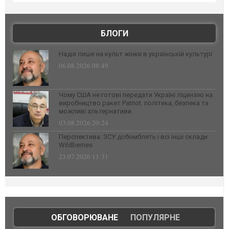
БЛОГИ
Надія лише на культ жінки в українській культурі
06.08.2026 08:49
Чому США не готові передати Україні ліцензію на
виробництво ракет Patriot: політика, безпека та
можливі альтернативи
03.08.2026 20:24
Перспектива: ЗСУ добомблять і всі інші склади
Wildberries
23.07.2026 11:31
ОБГОВОРЮВАНЕ
|
ПОПУЛЯРНЕ