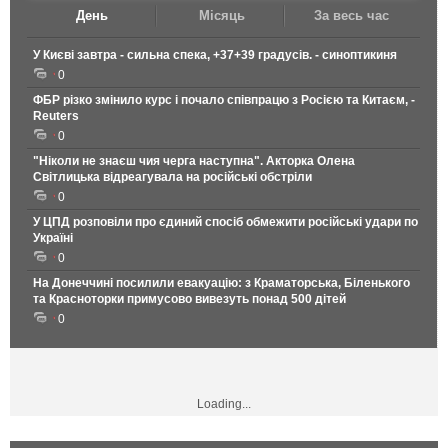
День
Місяць
За весь час
У Києві завтра - сильна спека, +37+39 градусів. - синоптикиня
0
ФБР різко змінило курс і почало співпрацю з Росією та Китаєм, -
Reuters
0
"Ніколи не знаєш чия черга наступна". Акторка Олена
Світлицька відреагувала на російські обстріли
0
У ЦПД розповіли про єдиний спосіб обмежити російські удари по
Україні
0
На Донеччині посилили евакуацію: з Краматорська, Біленького
та Красноторки примусово вивезуть понад 500 дітей
0
Loading...