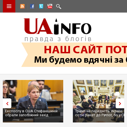
Експослу в США Стефанішиній
Трамп не передасть Україні
обрали запобіжний захід
сотні ракет до Patriot, бо у С
...