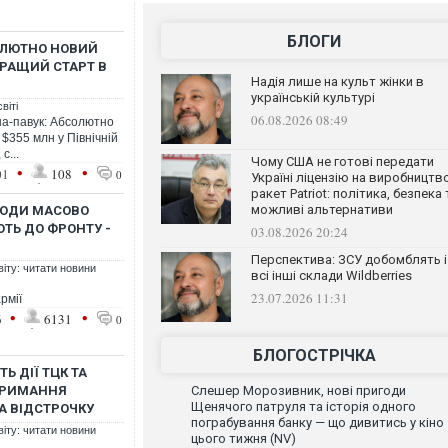
БЛОГИ
ОЛЮТНО НОВИЙ
РАЩИЙ СТАРТ В
Надія лише на культ жінки в
українській культурі
віті
06.08.2026 08:49
на-павук: Абсолютно
 $355 млн у Північній
с...
Чому США не готові передати
•
•
01
108
0
Україні ліцензію на виробництв
ракет Patriot: політика, безпека 
можливі альтернативи
 ЛЮДИ МАСОВО
ЮТЬ ДО ФРОНТУ -
03.08.2026 20:24
Перспектива: ЗСУ добомблять і
віту: читати новини
всі інші склади Wildberries
23.07.2026 11:31
рмії
•
•
6
6131
0
БЛОГОСТРІЧКА
Ь ДІЇ ТЦК ТА
УТРИМАННЯ
Слешер Морозивник, нові пригоди
Щенячого патруля та історія одного
А ВІДСТРОЧКУ
пограбування банку — що дивитись у кіно
віту: читати новини
цього тижня (NV)