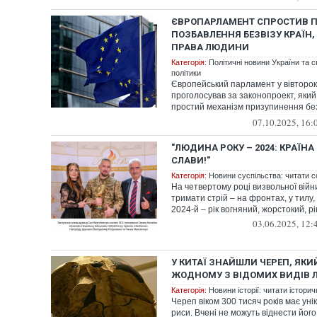
ЄВРОПАРЛАМЕНТ СПРОСТИВ 
ПОЗБАВЛЕННЯ БЕЗВІЗУ КРАЇН
ПРАВА ЛЮДИНИ
Категорія:
Політичні новини України та с
політики
Європейський парламент у вівторок,
проголосував за законопроект, яки
простий механізм призупинення бе
для...
07.10.2025, 16:
"ЛЮДИНА РОКУ – 2024: КРАЇНА
СЛАВИ!"
Категорія:
Новини суспільства: читати с
На четвертому році визвольної війн
тримати стрій – на фронтах, у тилу,
2024-й – рік вогняний, жорстокий, рік
03.06.2025, 12:
У КИТАЇ ЗНАЙШЛИ ЧЕРЕП, ЯКИ
ЖОДНОМУ З ВІДОМИХ ВИДІВ
Категорія:
Новини історії: читати історич
Череп віком 300 тисяч років має уні
риси. Вчені не можуть віднести його