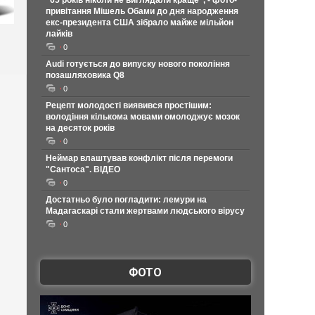
"65 років ніколи не виглядали краще", - фото-
привітання Мішель Обами до дня народження
екс-президента США зібрало майже мільйон
лайків
0
Audi готується до випуску нового покоління
позашляховика Q8
0
Рецепт молодості виявився простішим:
володіння кількома мовами омолоджує мозок
на десяток років
0
Неймар влаштував конфлікт після перемоги
"Сантоса". ВІДЕО
0
Достатньо було погладити: лемури на
Мадагаскарі стали жертвами людського вірусу
0
ФОТО