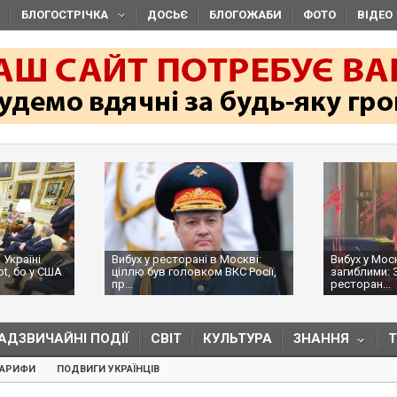
БЛОГОСТРІЧКА
ДОСЬЄ
БЛОГОЖАБИ
ФОТО
ВІДЕО
 Україні
Вибух у ресторані в Москві:
Вибух у Мос
ot, бо у США
ціллю був головком ВКС Росії,
загиблими: 
пр...
ресторан...
АДЗВИЧАЙНІ ПОДІЇ
СВІТ
КУЛЬТУРА
ЗНАННЯ
ТАРИФИ
ПОДВИГИ УКРАЇНЦІВ