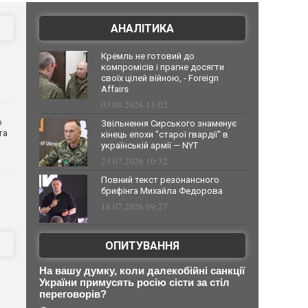
АНАЛІТИКА
Кремль не готовий до
компромісів і прагне досягти
своїх цілей війною, - Foreign
Affairs
03.08.2026 13:02
о
Звільнення Сирського знаменує
та
кінець епохи "старої гвардії" в
українській армії — NYT
23.07.2026 10:32
Повний текст резонансного
брифінга Михайла Федорова
18.07.2026 09:27
ОПИТУВАННЯ
На вашу думку, коли далекобійні санкції
України примусять росію сісти за стіл
переговорів?