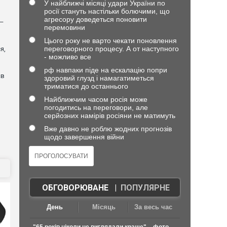
У найближчі місяці удари України по
росії стануть настільки болючими, що
агресору доведеться поновити
 —
перемовини
Цього року не варто чекати поновлення
переговорного процесу. А от наступного
я,
- можливо все
рф навпаки піде на ескалацію попри
ав
здоровий глузд і намагатиметься
триматися до останнього
Найближчим часом росія може
погодитись на переговори, але
серйозних намірів росіяни не матимуть
Вже давно не роблю жодних прогнозів
щодо завершення війни
ОБГОВОРЮВАНЕ
|
ПОПУЛЯРНЕ
День
Місяць
За весь час