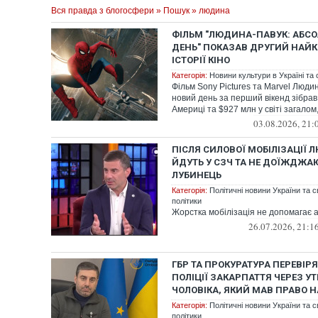
Вся правда з блогосфери
»
Пошук
» людина
ФІЛЬМ "ЛЮДИНА-ПАВУК: АБС
ДЕНЬ" ПОКАЗАВ ДРУГИЙ НАЙК
ІСТОРІЇ КІНО
Категорія:
Новини культури в Україні та с
Фільм Sony Pictures та Marvel Люди
новий день за перший вікенд зібрав
Америці та $927 млн ​​у світі загалом, 
03.08.2026, 21:
ПІСЛЯ СИЛОВОЇ МОБІЛІЗАЦІЇ
ЙДУТЬ У СЗЧ ТА НЕ ДОЇЖДЖА
ЛУБИНЕЦЬ
Категорія:
Політичні новини України та с
політики
Жорстка мобілізація не допомагає а
26.07.2026, 21:1
ГБР ТА ПРОКУРАТУРА ПЕРЕВІРЯТ
ПОЛІЦІЇ ЗАКАРПАТТЯ ЧЕРЕЗ 
ЧОЛОВІКА, ЯКИЙ МАВ ПРАВО Н
Категорія:
Політичні новини України та с
політики