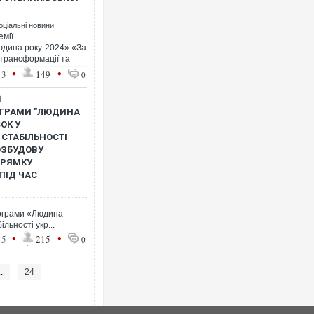
оціальні новини
емії
юдина року-2024» «За
 трансформації та
•
•
43
149
0
Ї
ОГРАМИ "ЛЮДИНА
ОК У
 СТАБІЛЬНОСТІ
ОЗБУДОВУ
ПРЯМКУ
ПІД ЧАС
рограми «Людина
льності укр...
•
•
15
215
0
..
24