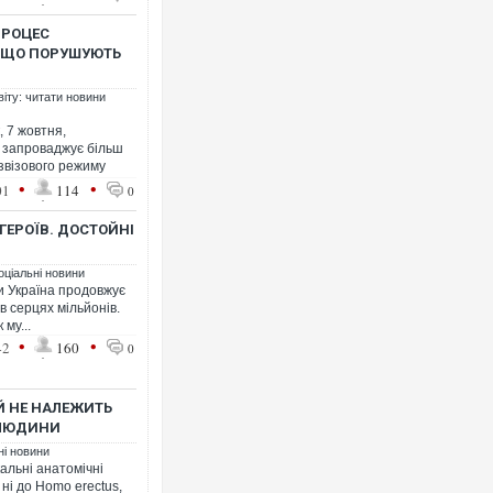
ПРОЦЕС
, ЩО ПОРУШУЮТЬ
віту: читати новини
 7 жовтня,
Росія
й запроваджує більш
торгов
звізового режиму
ФОТО
•
•
01
114
0
 ГЕРОЇВ. ДОСТОЙНІ
оціальні новини
и Україна продовжує
 в серцях мільйонів.
 му...
•
•
42
160
0
Й НЕ НАЛЕЖИТЬ
 ЛЮДИНИ
Топпо
ні новини
підоз
кальні анатомічні
 ні до Homo erectus,