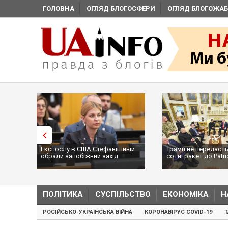
ГОЛОВНА
ОГЛЯД БЛОГОСФЕРИ
ОГЛЯД БЛОГОЖАБ
Експослу в США Стефанішиній
Трамп не передасть
обрали запобіжний захід
сотні ракет до Patri
...
ПОЛІТИКА
СУСПІЛЬСТВО
ЕКОНОМІКА
Н
РОСІЙСЬКО-УКРАЇНСЬКА ВІЙНА
КОРОНАВІРУС COVID-19