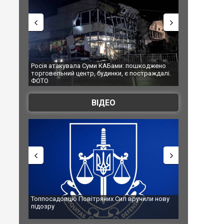
 атакувала Суми КАБами: пошкоджено
Українські надзвичайники вря
ельний центр, будинки, є постраждалі.
під час ліквідації масштабної 
Франції
ВІДЕО
садовцю Повітряних Сил вручили нову
Сили оборони уразили Яросл
ру
губернатор регіону заявив п
атаку. ВІДЕО