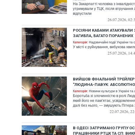
На Закарпатті чоловіка з інвалідні
утримували у ТЦК, після втручання
відпустили
26.07.2026, 02:
РОСІЯНИ КАБАМИ АТАКУВАЛИ 
ЗАГИБЛА, БАГАТО ПОРАНЕНИХ
Категорія:
Надзвичайні події України та с
У місті є руйнування, вибухова хви
25.07.2026, 14:
ВИЙШОВ ФІНАЛЬНИЙ ТРЕЙЛЕР
"ЛЮДИНА-ПАВУК: АБСОЛЮТНО
Категорія:
Новини культури в Україні та с
Боротьба зі злочинністю в ролі Люди
який його не пам’ятає, усвідомленн
далі без нього, — змушують Пітера з
22.07.2026, 22
В ОДЕСІ ЗАТРИМАНО ГРУПУ ОСІ
ПРАЦІВНИКИ РТЦК ТА СП: ВИК