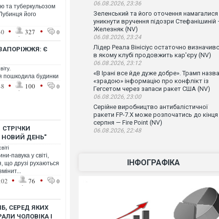
06.08.2026, 23:36
стю та туберкульозом
Зеленський та його оточення намагалися
 Лубинця його
уникнути вручення підозри Стефанішиній
Железняк (NV)
•
•
30
327
0
06.08.2026, 23:24
Лідер Реала Вінісіус остаточно визначивс
ЗАПОРІЖЖЯ: Є
в якому клубі продовжить кар'єру (NV)
06.08.2026, 23:12
віту.
«В Ірані все йде дуже добре». Трамп назв
ля пошкодила будинки
«зрадою» інформацію про конфлікт із
•
•
48
100
0
Гегсетом через запаси ракет США (NV)
06.08.2026, 23:00
Серійне виробництво антибалістичної
ракети FP-7.X може розпочатись до кінця
серпня — Fire Point (NV)
 СТРІЧКИ
06.08.2026, 22:48
 НОВИЙ ДЕНЬ"
віті
ни-павука у світі,
ІНФОГРАФІКА
я, що друзі рухаються
мінит...
•
•
:02
76
0
Б, СЕРЕД ЯКИХ
РАЛИ ЧОЛОВІКА І