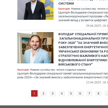
СИСТЕМИ
Категорія:
Новини суспільства: читати с
Цьогоріч Володарем спеціальної пр
загальнонаціональної програми «Л
значний вклад у розвиток цифрової
інноваці...
29.04.2025, 18:
ВОЛОДАР СПЕЦІАЛЬНОЇ ПРЕМІ
ЗАГАЛЬНОНАЦІОНАЛЬНОЇ ПР
РОКУ-2024" "ЗА ЗНАЧНИЙ ВНЕС
ЗАБЕЗПЕЧЕННЯ ЕНЕРГЕТИЧНОЇ
УКРАЇНСЬКОЇ ЕКОНОМІКИ ТА Р
СТРАТЕГІЧНО ВАЖЛИВОГО НА
ВІДНОВЛЮВАНОЇ ЕНЕРГЕТИКИ 
ВІЙСЬКОВОГО СТАНУ"
Категорія:
Новини суспільства: читати соціальні новини
Цьогоріч Володарем спеціальної премії загальнонаціональної п
року-2024» «За значний внесок у забезпечення енергетичної стабі
23.04.2025, 18:
1
2
3
4
5
6
7
8
.