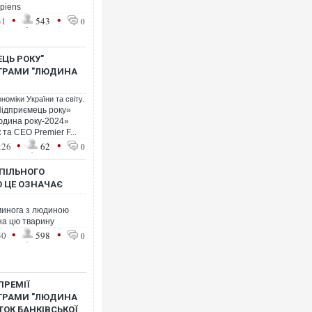
apiens
•
•
31
543
0
ЦЬ РОКУ"
ГРАМИ "ЛЮДИНА
номіки України та світу.
Підприємець року»
юдина року-2024»
та CEO Premier F...
•
•
:26
62
0
ПІЛЬНОГО
О ЦЕ ОЗНАЧАЄ
минога з людиною
на цю тварину
•
•
30
598
0
ПРЕМІЇ
ГРАМИ "ЛЮДИНА
ТОК БАНКІВСЬКОЇ