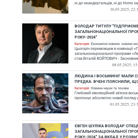
ні до неандертальців, ні до Homo s
30.05.2025, 22:
ВОЛОДАР ТИТУЛУ "ПІДПРИЄМЕ
ЗАГАЛЬНОНАЦІОНАЛЬНОЇ ПРО
РОКУ-2024"
Категорія:
Економічні новини: новини еко
Цьогоріч переможцем в номінації «
загальнонаціональної програми «Л
став Віталій ВОЙТОВИЧ - Засновник 
08.05.2025, 15
ЛЮДИНА І ВОСЬМИНІГ МАЛИ С
ПРЕДКА: ВЧЕНІ ПОЯСНИЛИ, Щ
Категорія:
Новини науки та техніки
Глибокий еволюційний зв'язок вось
пропонує абсолютно новий погляд 
01.05.2025, 23:
ЄВГЕН ШУЛІКА ВОЛОДАР СПЕЦ
ЗАГАЛЬНОНАЦІОНАЛЬНОЇ ПРО
РОКУ-2024" ЗА ВКЛАД У РОЗВИ