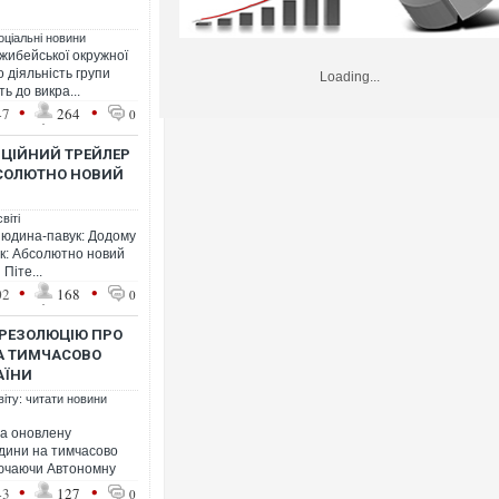
оціальні новини
жибейської окружної
 діяльність групи
Loading...
ь до викра...
•
•
47
264
0
ІЦІЙНИЙ ТРЕЙЛЕР
БСОЛЮТНО НОВИЙ
віті
“Людина-павук: Додому
ук: Абсолютно новий
Піте...
•
•
02
168
0
 РЕЗОЛЮЦІЮ ПРО
А ТИМЧАСОВО
АЇНИ
віту: читати новини
а оновлену
дини на тимчасово
лючаючи Автономну
•
•
43
127
0