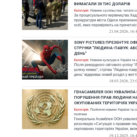
ВИМАГАЛИ 30 ТИС ДОЛАРІВ
Категорія:
Новини суспільства: читати с
За процесуального керівництва Хад
прокуратури міста Одеси припинено
осіб, яких перевіряють на причетніст
21.04.2026, 16:
SONY PICTURES ПРЕЗЕНТУЄ ОФ
СТРІЧКИ "ЛЮДИНА-ПАВУК: А
ДЕНЬ"
Категорія:
Новини культури в Україні та с
Після рекордного світового успіху 
шляху немає”, стрічка “Людина-пав
день” відкриває новий розділ у житті 
18.03.2026, 23:
ГЕНАСАМБЛЕЯ ООН УХВАЛИЛА
ПОРУШЕННЯ ПРАВ ЛЮДИНИ Н
ОКУПОВАНИХ ТЕРИТОРІЯХ УКР
Категорія:
Політичні новини України та с
політики
Генеральна Асамблея ООН ухвалил
резолюцію «Ситуація з правами лю
окупованих територіях України, вк
Республ...
19.12.2025, 10: