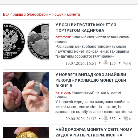
Вся правда з блогосфери
»
Пошук
» монета
У РОСІЇ ВИПУСТЯТЬ МОНЕТУ З
ПОРТРЕТОМ КАДИРОВА
Категорія:
Новини в світі: читати останні світові
новини
Російський центробанк поповнить серію
пам'ятних монет, присвячених так званим
"видатним особистостям" країни-
агресорки. Цього разу на грошах вирішили
•
•
13.07.2026, 16:51
155
0
...
У НОРВЕГІЇ ВИПАДКОВО ЗНАЙШЛИ
РЕКОРДНУ КОЛЕКЦІЮ МОНЕТ ДОБИ
ВІКІНГІВ
Категорія:
Новини історії: читати історичні
новини
У Норвегії серед поля випадково знайшли
тисячі монет епохи вікінгів – схоже, із
закопаного скарбу, власник якого так ніколи
і не повернувся за ним; це...
•
•
29.04.2026, 21:32
332
0
НАЙДОРОЖЧА МОНЕТА У СВІТІ: ЧОМУ
20 ДОЛАРІВ ПЕРЕТВОРИЛИСЯ НА