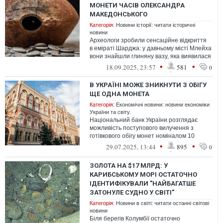
МОНЕТИ ЧАСІВ ОЛЕКСАНДРА
МАКЕДОНСЬКОГО
Категорія:
Новини історії: читати історичні
новини
Археологи зробили сенсаційне відкриття
в еміраті Шарджа: у давньому місті Млейха
вони знайшли глиняну вазу, яка виявилася
сховищем 409 срібних монет в...
•
•
18.09.2025, 23:57
581
0
В УКРАЇНІ МОЖЕ ЗНИКНУТИ З ОБІГУ
ЩЕ ОДНА МОНЕТА
Категорія:
Економічні новини: новини економіки
України та світу.
Національний банк України розглядає
можливість поступового вилучення з
готівкового обігу монет номіналом 10
копійок.
•
•
29.07.2025, 13:44
895
0
ЗОЛОТА НА $17 МЛРД: У
КАРИБСЬКОМУ МОРІ ОСТАТОЧНО
ІДЕНТИФІКУВАЛИ "НАЙБАГАТШЕ
ЗАТОНУЛЕ СУДНО У СВІТІ"
Категорія:
Новини в світі: читати останні світові
новини
Біля берегів Колумбії остаточно