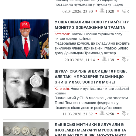
поставила нумізматів у глухий кут, адже
зображення Івана Хрестителя на ній
•
•
08.04.2026, 23:30
1020
0
повніс...
У США СХВАЛИЛИ ЗОЛОТУ ПАМ'ЯТНУ
МОНЕТУ З ЗОБРАЖЕННЯМ ТРАМПА
Категорія:
Політичні новини України та світу:
читати новини політики
Федеральна комісія, до складу якої входять
виключно члени, призначені главою Білого
дому Дональдом Трампом, у четвер
проголосувала за затвердження 24-...
•
•
20.03.2026, 11:14
139
0
ШУКАЧ СКАРБІВ ВІДСИДІВ 10 РОКІВ,
АЛЕ ТАК І НЕ РОЗКРИВ ТАЄМНИЦЮ
ЗНИКЛИХ 500 ЗОЛОТИХ МОНЕТ
Категорія:
Новини суспільства: читати соціальні
новини
Знаменитий у США мисливець за золотом
Томмі Томпсон залишив федеральну
в'язницю після десяти років ув'язнення
•
•
11.03.2026, 21:32
6258
0
ЛЬВІВСЬКІ МИТНИКИ ВИЛУЧИЛИ В
ІНОЗЕМЦЯ МЕМУАРИ МУССОЛІНІ ТА
НІМЕЦЬКІ ГРОШІ, ЯКІ МОЖУТЬ МАТИ