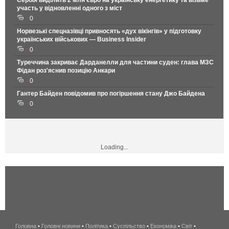
Сербія виділить 2 млн євро на українську енергетику та візьме
участь у відновленні одного з міст
0
Норвезькі спецназівці привносять «дух вікінгів» у підготовку
українських військових — Business Insider
0
Туреччина закриває Дарданелли для частини суден: глава МЗС
Фідан роз'яснив позицію Анкари
0
Гантер Байден повідомив про погіршення стану Джо Байдена
0
Loading...
Головна
•
Головні новини
•
Політика
•
Суспільство
•
Економіка
беспроводной
•
Світ
•