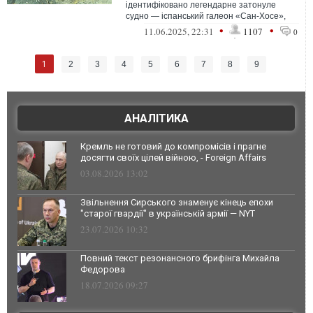
ідентифіковано легендарне затонуле
судно — іспанський галеон «Сан-Хосе»,
яке вважається найбагатшою корабельною
•
•
11.06.2025, 22:31
1107
0
аваріє...
1
2
3
4
5
6
7
8
9
АНАЛІТИКА
Кремль не готовий до компромісів і прагне
досягти своїх цілей війною, - Foreign Affairs
03.08.2026 13:02
Звільнення Сирського знаменує кінець епохи
"старої гвардії" в українській армії — NYT
23.07.2026 10:32
Повний текст резонансного брифінга Михайла
Федорова
18.07.2026 09:27