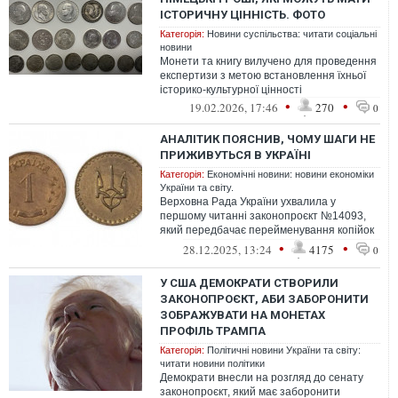
ІСТОРИЧНУ ЦІННІСТЬ. ФОТО
Категорія:
Новини суспільства: читати соціальні
новини
Монети та книгу вилучено для проведення
експертизи з метою встановлення їхньої
історико-культурної цінності
•
•
19.02.2026, 17:46
270
0
АНАЛІТИК ПОЯСНИВ, ЧОМУ ШАГИ НЕ
ПРИЖИВУТЬСЯ В УКРАЇНІ
Категорія:
Економічні новини: новини економіки
України та світу.
Верховна Рада України ухвалила у
першому читанні законопроєкт №14093,
який передбачає перейменування копійок
на шаги
•
•
28.12.2025, 13:24
4175
0
У США ДЕМОКРАТИ СТВОРИЛИ
ЗАКОНОПРОЄКТ, АБИ ЗАБОРОНИТИ
ЗОБРАЖУВАТИ НА МОНЕТАХ
ПРОФІЛЬ ТРАМПА
Категорія:
Політичні новини України та світу:
читати новини політики
Демократи внесли на розгляд до сенату
законопроєкт, який має заборонити