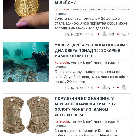
МІЛЬЙОНИ
Категорія:
Новини суспільства: читати соціальні
новини
Золота монета номіналом 20 доларів
стала єдиною, якою приватна особа може
володіти на законних підставах.
•
•
16.04.2026, 22:31
532
0
У ШВЕЙЦАРІЇ АРХЕОЛОГИ ПІДНЯЛИ З
ДНА ОЗЕРА ПОНАД 1000 СКАРБІВ
РИМСЬКОЇ ІМПЕРІЇ
Категорія:
Новини історії: читати історичні
новини
Те, що спочатку прийняли за склад мін
часів Другої світової, виявилося сенсацією
віком у 2000 років.
•
•
13.04.2026, 23:57
612
0
ПОРУШЕННЯ ВСІХ КАНОНІВ: У
БРИТАНІЇ ЗНАЙШЛИ ХИМЕРНУ
ЗОЛОТУ МОНЕТУ З ІВАНОМ
ХРЕСТИТЕЛЕМ
Категорія:
Новини історії: читати історичні
новини
Знахідка золотої монети IX століття
поблизу селища Дантон у Норфолку