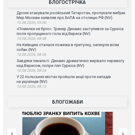
БЛОГОСТРІЧКА
Дрони атакували російський Татарстан, пролунали вибухи.
Мер Москви заявляв про БпЛА на столицю РФ (NV)
10.08.2026, 09:00
«Помилки не було». Тренер Динамо заступився за Суркіса
після пропущеного гола від Вереса (NV)
10.08.2026, 08:48
На Київщині сталася пожежа в притулку, загинули вісім
собак (NV)
10.08.2026, 08:36
Завдяки пенальті. Динамо драматично вирвало перемогу
над Вересом, попри ляп Суркіса (NV)
10.08.2026, 08:24
У 22 польських містах пройшли акції проти нападів
на українців (NV)
10.08.2026, 08:12
БЛОГОЖАБИ