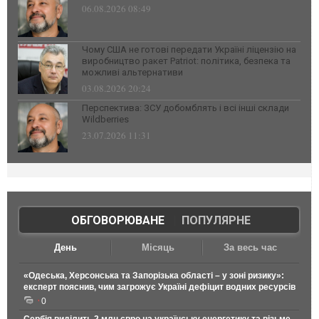
06.08.2026 08:49
Чому США не готові передати Україні ліцензію на
виробництво ракет Patriot: політика, безпека та
можливі альтернативи
03.08.2026 20:24
Перспектива: ЗСУ добомблять і всі інші склади
Wildberries
23.07.2026 11:31
ОБГОВОРЮВАНЕ
|
ПОПУЛЯРНЕ
День
Місяць
За весь час
«Одеська, Херсонська та Запорізька області – у зоні ризику»:
експерт пояснив, чим загрожує Україні дефіцит водних ресурсів
0