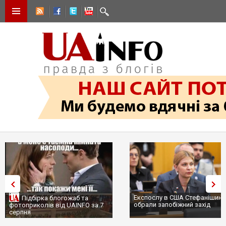
Експослу в США Стефанішині
Підбірка блогожаб та
обрали запобіжний захід
фотоприколів від UAINFO за 7
серпня