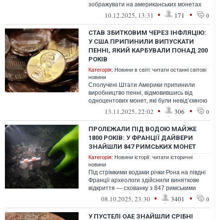
зображувати на американських монетах
чинних президентів США або живих
•
•
10.12.2025, 13:31
171
0
експрези...
СТАВ ЗБИТКОВИМ ЧЕРЕЗ ІНФЛЯЦІЮ:
У США ПРИПИНИЛИ ВИПУСКАТИ
ПЕННІ, ЯКИЙ КАРБУВАЛИ ПОНАД 200
РОКІВ
Категорія:
Новини в світі: читати останні світові
новини
Сполучені Штати Америки припинили
виробництво пенні, відмовившись від
одноцентових монет, які були невід’ємною
частиною американської культури
•
•
13.11.2025, 22:02
306
0
протяго...
ПРОЛЕЖАЛИ ПІД ВОДОЮ МАЙЖЕ
1800 РОКІВ: У ФРАНЦІЇ ДАЙВЕРИ
ЗНАЙШЛИ 847 РИМСЬКИХ МОНЕТ
Категорія:
Новини історії: читати історичні
новини
Під стрімкими водами річки Рона на півдні
Франції археологи здійснили виняткове
відкриття — схованку з 847 римськими
монетами, які пролежали під шаром...
•
•
08.10.2025, 23:30
3401
0
У ПУСТЕЛІ ОАЕ ЗНАЙШЛИ СРІБНІ