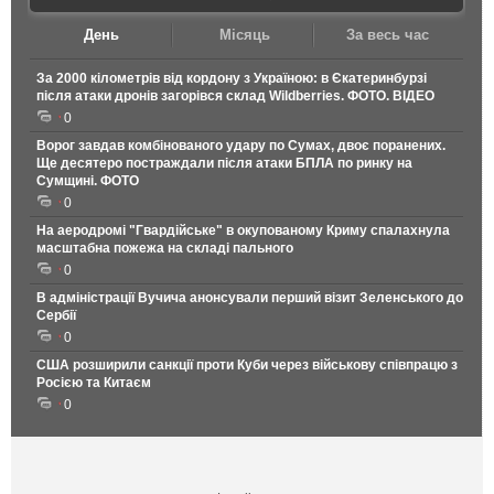
День
Місяць
За весь час
За 2000 кілометрів від кордону з Україною: в Єкатеринбурзі
після атаки дронів загорівся склад Wildberries. ФОТО. ВІДЕО
0
Ворог завдав комбінованого удару по Сумах, двоє поранених.
Ще десятеро постраждали після атаки БПЛА по ринку на
Сумщині. ФОТО
0
На аеродромі "Гвардійське" в окупованому Криму спалахнула
масштабна пожежа на складі пального
0
В адміністрації Вучича анонсували перший візит Зеленського до
Сербії
0
США розширили санкції проти Куби через військову співпрацю з
Росією та Китаєм
0