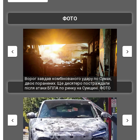
ФОТО
Ворог завдав комбінованого удару по Сумах,
За 2000 кіло
двоє поранених. Ще десятеро постраждали
Єкатеринбурз
ВІДЕО
після атаки БПЛА по ринку на Сумщині. ФОТО
склад Wildbe