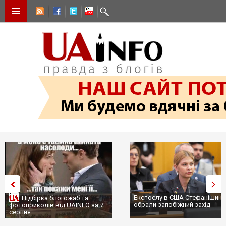
Експослу в США Стефанішині
Підбірка блогожаб та
обрали запобіжний захід
фотоприколів від UAINFO за 7
серпня