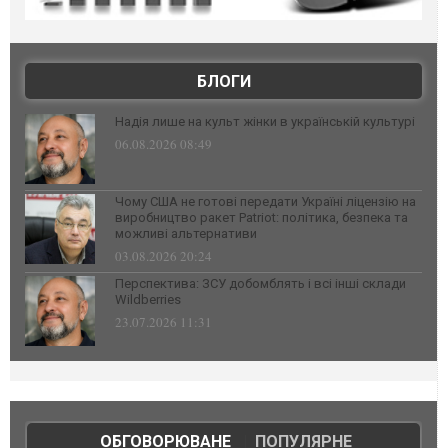
БЛОГИ
Надія лише на культ жінки в українській культурі
06.08.2026 08:49
Чому США не готові передати Україні ліцензію на
виробництво ракет Patriot: політика, безпека та
можливі альтернативи
03.08.2026 20:24
Перспектива: ЗСУ добомблять і всі інші склади
Wildberries
23.07.2026 11:31
ОБГОВОРЮВАНЕ
|
ПОПУЛЯРНЕ