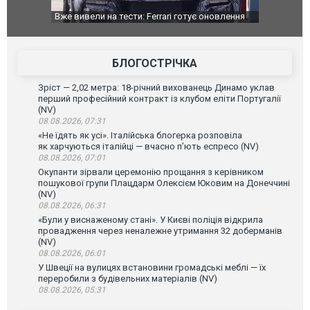
Вже вивели на тести: Ferrari готує оновлення
Вийшов трей
позашляховика Purosangue. ВІДЕО
фільму "Афе
БЛОГОСТРІЧКА
Зріст — 2,02 метра: 18-річний вихованець Динамо уклав
перший професійний контракт із клубом еліти Португалії
(NV)
08.08.2026, 07:31
«Не їдять як усі». Італійська блогерка розповіла
як харчуються італійці — вчасно п’ють еспресо (NV)
08.08.2026, 07:01
Окупанти зірвали церемонію прощання з керівником
пошукової групи Плацдарм Олексієм Юковим на Донеччині
(NV)
08.08.2026, 06:31
«Були у виснаженому стані». У Києві поліція відкрила
провадження через неналежне утримання 32 доберманів
(NV)
08.08.2026, 06:01
У Швеції на вулицях встановини громадські меблі — їх
переробили з будівельних матеріалів (NV)
08.08.2026, 05:31