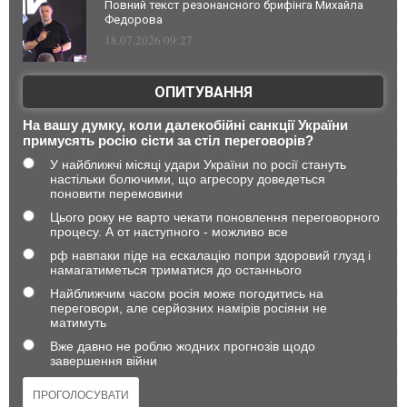
Повний текст резонансного брифінга Михайла
Федорова
18.07.2026 09:27
ОПИТУВАННЯ
На вашу думку, коли далекобійні санкції України
примусять росію сісти за стіл переговорів?
У найближчі місяці удари України по росії стануть
настільки болючими, що агресору доведеться
поновити перемовини
Цього року не варто чекати поновлення переговорного
процесу. А от наступного - можливо все
рф навпаки піде на ескалацію попри здоровий глузд і
намагатиметься триматися до останнього
Найближчим часом росія може погодитись на
переговори, але серйозних намірів росіяни не
матимуть
Вже давно не роблю жодних прогнозів щодо
завершення війни