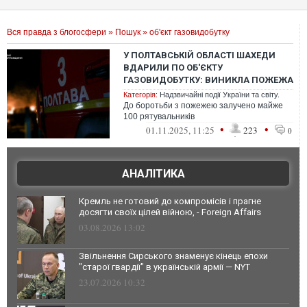
Вся правда з блогосфери
»
Пошук
» об'єкт газовидобутку
У ПОЛТАВСЬКІЙ ОБЛАСТІ ШАХЕДИ
ВДАРИЛИ ПО ОБ'ЄКТУ
ГАЗОВИДОБУТКУ: ВИНИКЛА ПОЖЕЖА
Категорія:
Надзвичайні події України та світу.
До боротьби з пожежею залучено майже
100 рятувальників
•
•
01.11.2025, 11:25
223
0
АНАЛІТИКА
Кремль не готовий до компромісів і прагне
досягти своїх цілей війною, - Foreign Affairs
03.08.2026 13:02
Звільнення Сирського знаменує кінець епохи
"старої гвардії" в українській армії — NYT
23.07.2026 10:32