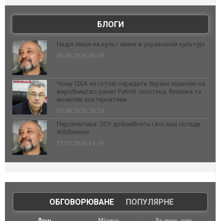
БЛОГИ
Надія лише на культ жінки в українській культурі
06.08.2026 08:49
Чому США не готові передати Україні ліцензію на
виробництво ракет Patriot: політика, безпека та
можливі альтернативи
03.08.2026 20:24
Перспектива: ЗСУ добомблять і всі інші склади
Wildberries
23.07.2026 11:31
ОБГОВОРЮВАНЕ
|
ПОПУЛЯРНЕ
День
Місяць
За весь час