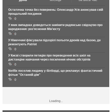
Остаточна точка без повернень: Олександр Усік анонсував свій
прощальний поєдинок
0
У яких випадках доведеться замінити радянське свідоцтво про
народження: роз'яснення Мін'юсту
0
У Німеччині фіксували підозрілі польоти дронів над базою, де
ремонтують Patriot
0
У Києві створили петицію про переведення всіх шкіл на
дистанціне навчання через посилення нічних обстрілів
0
Netflix поселив людину у білборді, що рекламує фантастичний
фільм "Останній дім"
0
Loading...