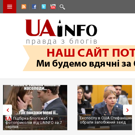
Експослу в США Стефанішині
Підбірка блогожаб та
обрали запобіжний захід
фотоприколів від UAINFO за 7
серпня