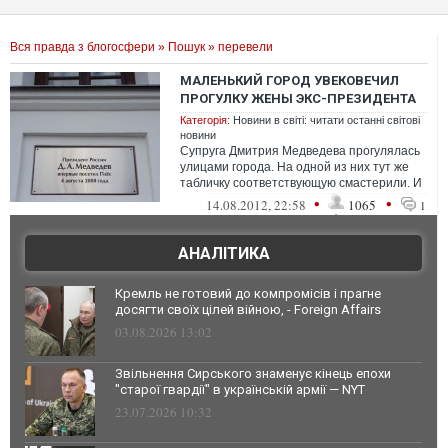
Вся правда з блогосфери
»
Пошук
» перевели
МАЛЕНЬКИЙ ГОРОД УВЕКОВЕЧИЛ
ПРОГУЛКУ ЖЕНЫ ЭКС-ПРЕЗИДЕНТА
Категорія:
Новини в світі: читати останні світові
новини
Супруга Дмитрия Медведева прогулялась
улицами города. На одной из них тут же
табличку соответствующую смастерили. И
даже перевели памятную запись на а...
•
•
14.08.2012, 22:58
1065
1
АНАЛІТИКА
Кремль не готовий до компромісів і прагне
досягти своїх цілей війною, - Foreign Affairs
03.08.2026 13:02
Звільнення Сирського знаменує кінець епохи
"старої гвардії" в українській армії — NYT
23.07.2026 10:32