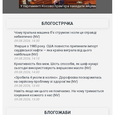
У парламенті Косово прем'єра закидали яйцями
Приїхав за 
до українсь
зіркового ф
БЛОГОСТРІЧКА
Чому пральна машина б'є струмом і коли це справді
небезпечно (NV)
09.08.2026, 14:30
Уперше з 1985 року. США повністю припинили імпорт
саудівської нафти — яка країна виграла від цього
найбільше (NV)
09.08.2026, 14:15
Креативність без меж. Шість способів, як шеф-кухарі
сьогодні використовують вершкове масло (NV)
09.08.2026, 14:00
«Зробила 4 уколи в коліно». Дорофєєва поскаржилась
на серйозну проблему зі здоров’ям (NV)
09.08.2026, 13:45
Навіть якщо ми цього не помічаємо. На чому тримається
існування кожного з нас (NV)
09.08.2026, 13:30
БЛОГОЖАБИ