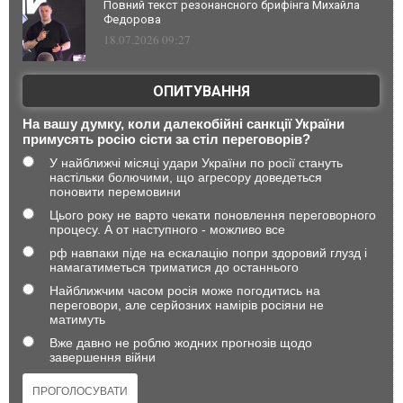
Повний текст резонансного брифінга Михайла
Федорова
18.07.2026 09:27
ОПИТУВАННЯ
На вашу думку, коли далекобійні санкції України
примусять росію сісти за стіл переговорів?
У найближчі місяці удари України по росії стануть
настільки болючими, що агресору доведеться
поновити перемовини
Цього року не варто чекати поновлення переговорного
процесу. А от наступного - можливо все
рф навпаки піде на ескалацію попри здоровий глузд і
намагатиметься триматися до останнього
Найближчим часом росія може погодитись на
переговори, але серйозних намірів росіяни не
матимуть
Вже давно не роблю жодних прогнозів щодо
завершення війни