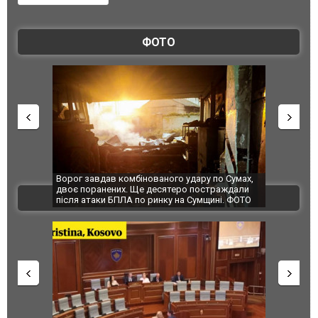
ФОТО
Ворог завдав комбінованого удару по Сумах,
За 2000 кіло
двоє поранених. Ще десятеро постраждали
Єкатеринбурз
ВІДЕО
після атаки БПЛА по ринку на Сумщині. ФОТО
склад Wildbe