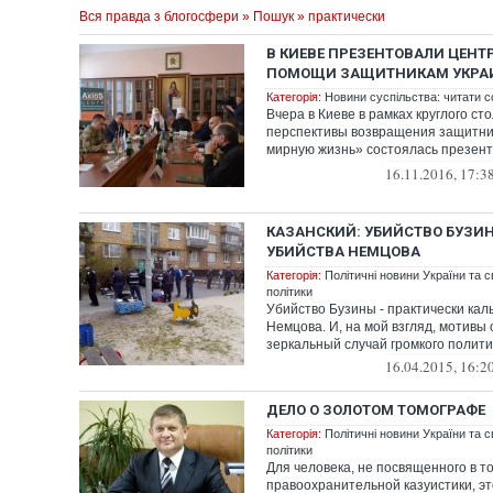
Вся правда з блогосфери
»
Пошук
» практически
В КИЕВЕ ПРЕЗЕНТОВАЛИ ЦЕНТ
ПОМОЩИ ЗАЩИТНИКАМ УКРАИ
Категорія:
Новини суспільства: читати с
Вчера в Киеве в рамках круглого ст
перспективы возвращения защитни
мирную жизнь» состоялась презен
практической ...
16.11.2016, 17:3
КАЗАНСКИЙ: УБИЙСТВО БУЗИН
УБИЙСТВА НЕМЦОВА
Категорія:
Політичні новини України та с
політики
Убийство Бузины - практически кал
Немцова. И, на мой взгляд, мотивы
зеркальный случай громкого политич
16.04.2015, 16:2
ДЕЛО О ЗОЛОТОМ ТОМОГРАФЕ
Категорія:
Політичні новини України та с
політики
Для человека, не посвященного в т
правоохранительной казуистики, э