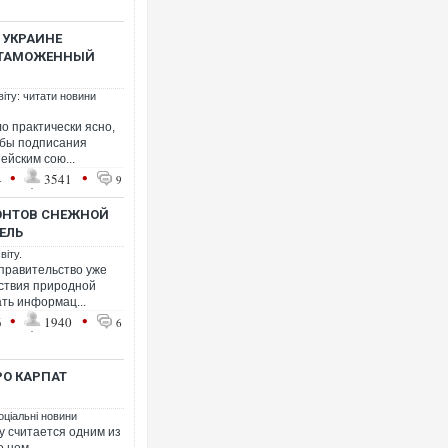
 УКРАИНЕ
В ТАМОЖЕННЫЙ
віту: читати новини
о практически ясно,
 бы подписания
ейским сою...
•
•
4
3541
9
ОНТОВ СНЕЖНОЙ
ЕЛЬ
віту.
правительство уже
ствия природной
ть информац...
•
•
6
1940
6
РО КАРПАТ
оціальні новини
у считается одним из