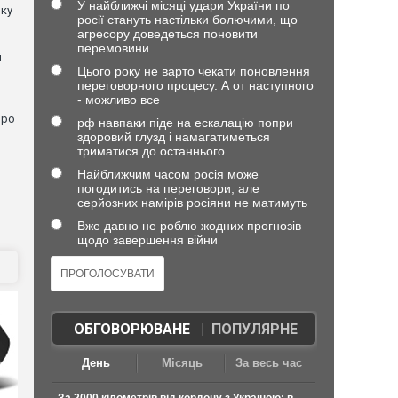
У найближчі місяці удари України по
лку
росії стануть настільки болючими, що
агресору доведеться поновити
перемовини
й
Цього року не варто чекати поновлення
переговорного процесу. А от наступного
- можливо все
про
рф навпаки піде на ескалацію попри
здоровий глузд і намагатиметься
триматися до останнього
Найближчим часом росія може
погодитись на переговори, але
серйозних намірів росіяни не матимуть
Вже давно не роблю жодних прогнозів
щодо завершення війни
ОБГОВОРЮВАНЕ
|
ПОПУЛЯРНЕ
День
Місяць
За весь час