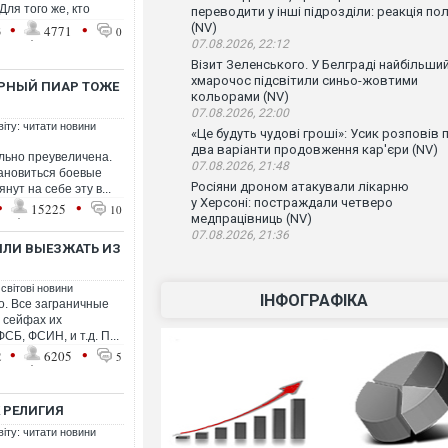
Для того же, кто
переводити у інші підрозділи: реакція по
•
•
(NV)
3
4771
0
07.08.2026, 22:12
Візит Зеленського. У Белграді найбільши
хмарочос підсвітили синьо-жовтими
ЕРНЫЙ ПИАР ТОЖЕ
кольорами (NV)
07.08.2026, 22:00
віту: читати новини
«Це будуть чудові гроші»: Усик розповів 
два варіанти продовження кар'єри (NV)
льно преувеличена.
07.08.2026, 21:48
ановиться боевые
Росіяни дроном атакували лікарню
ут на себе эту в...
у Херсоні: постраждали четверо
•
•
15225
10
медпрацівниць (NV)
07.08.2026, 21:36
ИЛИ ВЫЕЗЖАТЬ ИЗ
 світові новини
ІНФОГРАФІКА
о. Все заграничные
в сейфах их
СБ, ФСИН, и т.д. П...
•
•
2
6205
5
К РЕЛИГИЯ
віту: читати новини