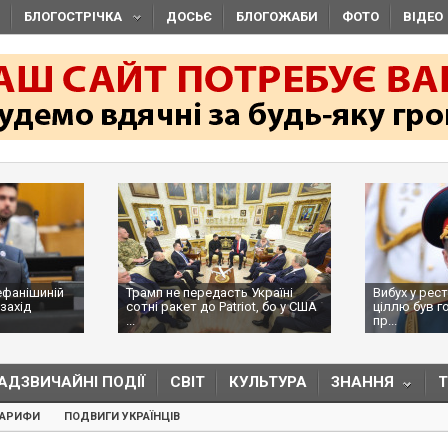
БЛОГОСТРІЧКА
ДОСЬЄ
БЛОГОЖАБИ
ФОТО
ВІДЕО
ефанішиній
Трамп не передасть Україні
Вибух у рес
захід
сотні ракет до Patriot, бо у США
ціллю був г
...
пр...
АДЗВИЧАЙНІ ПОДІЇ
СВІТ
КУЛЬТУРА
ЗНАННЯ
ТАРИФИ
ПОДВИГИ УКРАЇНЦІВ