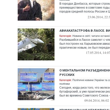
В городах Донбасса, которые строи
преимущественно в советские годы,
городов средней полосы России и 
Украины,...
23.06.2014, 22:
АВИАКАТАСТРОФА В ЛАОСЕ. В
Категорія:
Новини в світі: читати останні
Разбившийся в Лаосе самолет с чл
был построен на Харьковском авиа
практически новым, он был передан 
17.05.2014, 14:0
О МЕНТАЛЬНОМ РАЗЪЕДИНЕНИ
РУССКИХ
Категорія:
Політичні новини України та с
політики
Сегодня, когда риск того, что желез
бутафорский, а уже практически реа
был во времена Советского Союза - 
09.04.2014, 06:02