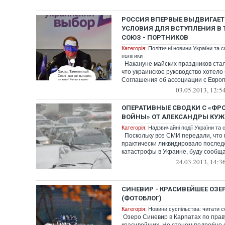
РОССИЯ ВПЕРВЫЕ ВЫДВИГАЕТ
УСЛОВИЯ ДЛЯ ВСТУПЛЕНИЯ 
СОЮЗ - ПОРТНИКОВ
Категорія:
Політичні новини України та с
політики
Накануне майских праздников стал
что украинское руководство хотело
Соглашения об ассоциации с Европ
03.05.2013, 12:5
ОПЕРАТИВНЫЕ СВОДКИ С «ФР
ВОЙНЫ» ОТ АЛЕКСАНДРЫ КУЖ
Категорія:
Надзвичайні події України та с
Поскольку все СМИ передали, что 
практически ликвидировало послед
катастрофы в Украине, буду сообща
24.03.2013, 14:3
СИНЕВИР - КРАСИВЕЙШЕЕ ОЗЕ
(ФОТОБЛОГ)
Категорія:
Новини суспільства: читати с
Озеро Синевир в Карпатах по прав