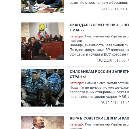
созвучно с признанием в бессилии. 
имеет предста...
29.12.2014, 21:1
СКАНДАЛ С СЕМЕНЧЕНКО - «Ч
ПИАР»?
Категорія:
Політичні новини України та с
політики
Вообще, значимость батальонов си
По идее, депутатами ВР должны ст
офицеры и солдаты ВСУ, которые тян
19.12.2014, 17:53
СИЛОВИКАМ РОССИИ ЗАПРЕТ
СТРАНЫ
Категорія:
Новини в світі: читати останні
Пока что не де-юре, но уже де-факт
паспорта у них отобраны, и лежат 
начальников отделов кадров. МВД, Ф
08.12.2014, 13:4
ВЕРА В СОВЕТСКИЕ ДОГМЫ КА
Категорія:
Політичні новини України та с
політики