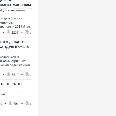
ИЯ: ПР
 ПАХНЕТ ЖАРЕНЫМ
віту: читати новини
 и декабрьских
регионов,
ареным, и 2014-й год
•
•
6
2251
5
Ворог завдав комбінованог
двоє поранених. Ще деся
після атаки БПЛА по ринку
 ЭТО ДЕЛАЕТСЯ
САНДРЫ КУЖЕЛЬ
 світові новини
ейковый скриншот
 любым содержанием.
•
•
7
2513
2
 БЛОГЕРА ПО
віті
•
•
Вже вивели на тести: Ferra
59
701
0
позашляховика Purosangu