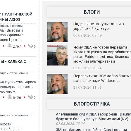
БЛОГИ
Р ПРАКТИЧЕСКОЙ
НЫ AXIOS
Надія лише на культ жінки в
оціальні новини
українській культурі
ола «Вызовы и
06.08.2026 08:49
ков Украины в
тация Центра
•
•
8
2767
0
Чому США не готові передати
Україні ліцензію на виробництв
ракет Patriot: політика, безпека 
можливі альтернативи
Ы - КАЛЬКА С
03.08.2026 20:24
віту: читати новини
Перспектива: ЗСУ добомблять і
всі інші склади Wildberries
ька с убийства Бориса
23.07.2026 11:31
 очевидны - поиметь
еского у...
•
•
0
6456
7
БЛОГОСТРІЧКА
Апеляційний суд у США заборонив Трампу
віту: читати новини
будувати бальну залу в Білому домі (NV)
07.08.2026, 22:24
онкости
то сообщение
ЗМІ повідомили, що бійців Скелі почали