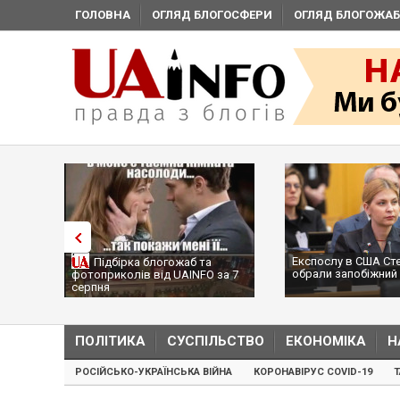
ГОЛОВНА
ОГЛЯД БЛОГОСФЕРИ
ОГЛЯД БЛОГОЖАБ
Експослу в США Ст
Підбірка блогожаб та
обрали запобіжний 
фотоприколів від UAINFO за 7
серпня
ПОЛІТИКА
СУСПІЛЬСТВО
ЕКОНОМІКА
Н
РОСІЙСЬКО-УКРАЇНСЬКА ВІЙНА
КОРОНАВІРУС COVID-19