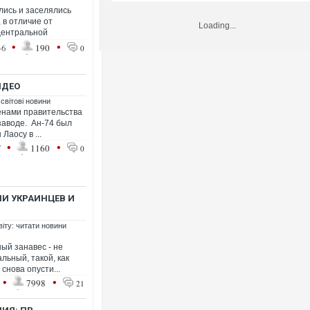
лись и заселялись
 в отличие от
Loading...
Центральной
•
•
36
190
0
ИДЕО
 світові новини
енами правительства
заводе. Ан-74 был
Лаосу в ...
•
•
7
1160
0
И УКРАИНЦЕВ И
віту: читати новини
ный занавес - не
льный, такой, как
снова опусти...
•
•
7998
21