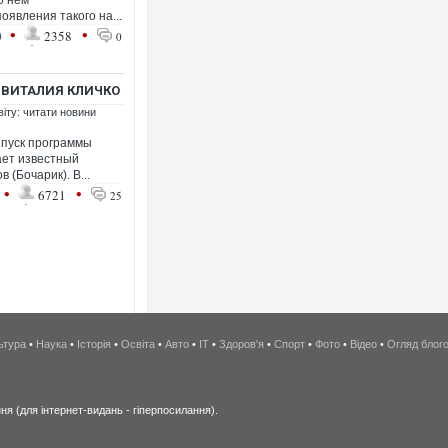
о нем
оявления такого на...
•
•
0
2358
0
 ВИТАЛИЯ КЛИЧКО
віту: читати новини
ыпуск программы
ает известный
(Бочарик). В...
•
•
6721
25
ьтура
•
Наука
•
Історія
•
Освіта
•
Авто
•
IT
•
Здоров'я
•
Спорт
•
Фото
•
Відео
•
Огляд блог
я (для інтернет-видань - гіперпосилання).