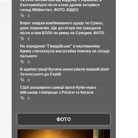
За 2000 кілометрів від кордону з Україною: в
Єкатеринбурзі після атаки дронів загорівся
склад Wildberries. ФОТО. ВІДЕО
0
Ворог завдав комбінованого удару по Сумах,
двоє поранених. Ще десятеро постраждали
після атаки БПЛА по ринку на Сумщині. ФОТО
0
На аеродромі "Гвардійське" в окупованому
Криму спалахнула масштабна пожежа на складі
пального
0
В адміністрації Вучича анонсували перший візит
Зеленського до Сербії
0
США розширили санкції проти Куби через
військову співпрацю з Росією та Китаєм
0
ФОТО