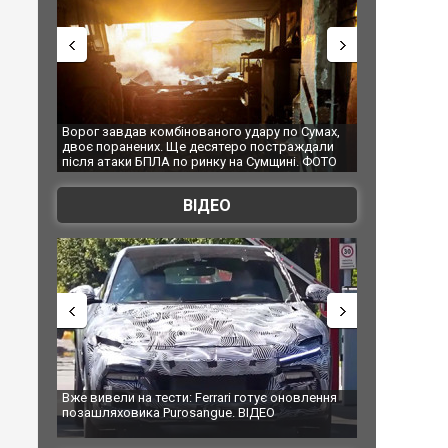
о удару по Сумах,
За 2000 кілометрів від кордону з Україною: в
"М
теро постраждали
Єкатеринбурзі після атаки дронів загорівся
су
 на Сумщині. ФОТО
склад Wildberries. ФОТО. ВІДЕО
ВІДЕО
ri готує оновлення
Вийшов трейлер нової екранізації легендарного
З
e. ВІДЕО
фільму "Афера Томаса Крауна"
п