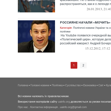
красивейших. Не станем подробно 
распространяться, как и о легенде п
26.01.2013, 21:4
РОССИЯНЕ НАЧАЛИ «МОЧИТЬ»
Категорія:
Політичні новини України та с
політики
На Youtube появился очередной в
«Политический цирк», которую дел
российский юморист Андрей Бочаров 
15.12.2012, 17:12
1
2
Головна
•
Головні новини
•
Політика
•
Суспільство
•
Економіка
•
Світ
•
Кул
Всі новини належать їх правовласникам.
Використання матеріалів сайту
uainfo.org
дозволяється за умови посиланн
Про нас
.
Контактна інформація
.
uainfo.org@gmail.com