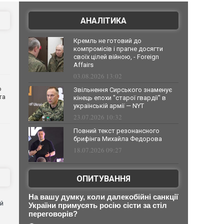
АНАЛІТИКА
Кремль не готовий до
компромісів і прагне досягти
своїх цілей війною, - Foreign
Affairs
03.08.2026 13:02
о
Звільнення Сирського знаменує
та
кінець епохи "старої гвардії" в
українській армії — NYT
23.07.2026 10:32
Повний текст резонансного
брифінга Михайла Федорова
18.07.2026 09:27
ОПИТУВАННЯ
На вашу думку, коли далекобійні санкції
ей
України примусять росію сісти за стіл
переговорів?