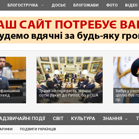
БЛОГОСТРІЧКА
ДОСЬЄ
БЛОГОЖАБИ
ФОТО
ВІДЕО
ефанішиній
Трамп не передасть Україні
Вибух у рес
захід
сотні ракет до Patriot, бо у США
ціллю був г
...
пр...
АДЗВИЧАЙНІ ПОДІЇ
СВІТ
КУЛЬТУРА
ЗНАННЯ
ТАРИФИ
ПОДВИГИ УКРАЇНЦІВ