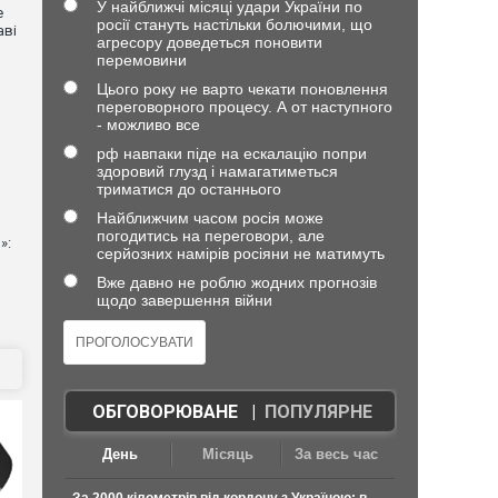
У найближчі місяці удари України по
е
росії стануть настільки болючими, що
аві
агресору доведеться поновити
перемовини
Цього року не варто чекати поновлення
переговорного процесу. А от наступного
- можливо все
рф навпаки піде на ескалацію попри
здоровий глузд і намагатиметься
триматися до останнього
Найближчим часом росія може
погодитись на переговори, але
»:
серйозних намірів росіяни не матимуть
Вже давно не роблю жодних прогнозів
щодо завершення війни
ОБГОВОРЮВАНЕ
|
ПОПУЛЯРНЕ
День
Місяць
За весь час