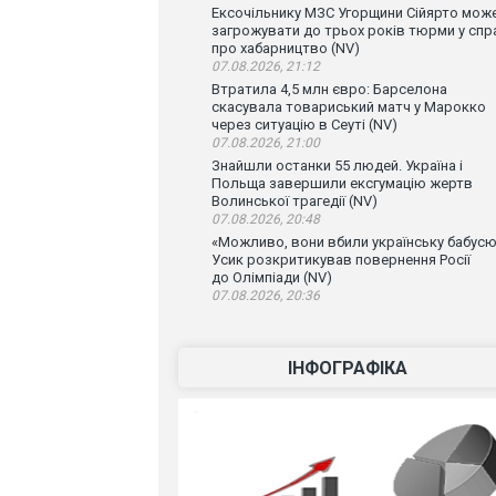
Ексочільнику МЗС Угорщини Сійярто мож
загрожувати до трьох років тюрми у спр
про хабарництво (NV)
07.08.2026, 21:12
Втратила 4,5 млн євро: Барселона
скасувала товариський матч у Марокко
через ситуацію в Сеуті (NV)
07.08.2026, 21:00
Знайшли останки 55 людей. Україна і
Польща завершили ексгумацію жертв
Волинської трагедії (NV)
07.08.2026, 20:48
«Можливо, вони вбили українську бабусю
Усик розкритикував повернення Росії
до Олімпіади (NV)
07.08.2026, 20:36
ІНФОГРАФІКА