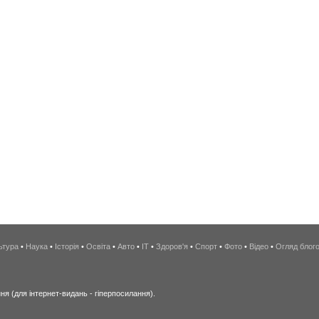
ьтура
•
Наука
•
Історія
•
Освіта
•
Авто
•
IT
•
Здоров'я
•
Спорт
•
Фото
•
Відео
•
Огляд блог
я (для інтернет-видань - гіперпосилання).