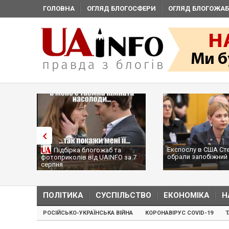
ГОЛОВНА
ОГЛЯД БЛОГОСФЕРИ
ОГЛЯД БЛОГОЖАБ
Експослу в США Ст
Підбірка блогожаб та
обрали запобіжний 
фотоприколів від UAINFO за 7
серпня
ПОЛІТИКА
СУСПІЛЬСТВО
ЕКОНОМІКА
Н
РОСІЙСЬКО-УКРАЇНСЬКА ВІЙНА
КОРОНАВІРУС COVID-19