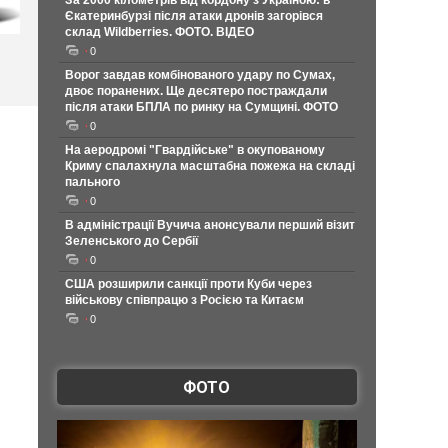
За 2000 кілометрів від кордону з Україною: в
Єкатеринбурзі після атаки дронів загорівся
склад Wildberries. ФОТО. ВІДЕО
0
Ворог завдав комбінованого удару по Сумах,
двоє поранених. Ще десятеро постраждали
після атаки БПЛА по ринку на Сумщині. ФОТО
0
На аеродромі "Гвардійське" в окупованому
Криму спалахнула масштабна пожежа на складі
пального
0
В адміністрації Вучича анонсували перший візит
Зеленського до Сербії
0
США розширили санкції проти Куби через
військову співпрацю з Росією та Китаєм
0
ФОТО