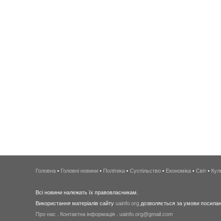
Головна
•
Головні новини
•
Політика
•
Суспільство
•
Економіка
•
Світ
•
Кул
Всі новини належать їх правовласникам.
Використання матеріалів сайту
uainfo.org
дозволяється за умови посиланн
Про нас
.
Контактна інформація
.
uainfo.org@gmail.com