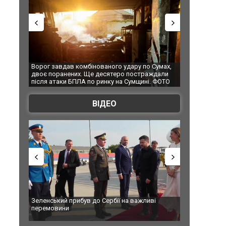
Ворог завдав комбінованого удару по Сумах,
За 2000 кіломе
двоє поранених. Ще десятеро постраждали
Єкатеринбурзі 
після атаки БПЛА по ринку на Сумщині. ФОТО
склад Wildberr
ВІДЕО
Зеленський прибув до Сербії на важливі
"Вони воюють, 
перемовини
Чернівцях вод
зневажливих сл
ВІДЕО