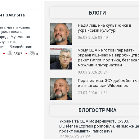
БЛОГИ
ЯТ ЗАКРЫТЬ
Надія лише на культ жінки в
віту: читати новини
українській культурі
ціальні новини
06.08.2026 08:49
города Мурманска
ьную сеть
ния – бездействие
Чому США не готові передати
•
•
0
3582
0
Україні ліцензію на виробництв
ракет Patriot: політика, безпека 
можливі альтернативи
03.08.2026 20:24
Перспектива: ЗСУ добомблять і
всі інші склади Wildberries
23.07.2026 11:31
БЛОГОСТРІЧКА
Україна та США модернізують С-300.
В Defense Express розповіли, чи зможе ц
проєкт замінити Patriot (NV)
07.08.2026, 21:24