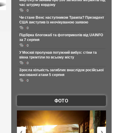
Мер Сеути заявив про 100 загиблих мігрантів під
час штурму кордону
0
Чи стане Венс наступником Трампа? Президент
США виступив із неочікуваною заявою
0
Підбірка блогожаб та фотоприколів від UAINFO
за 7 серпня
0
У Москві пролунав потужний вибух: стіни та
вікна тремтіли по всьому місту
0
Зросла кількість загиблих внаслідок російської
масованої атаки 5 серпня
0
ФОТО