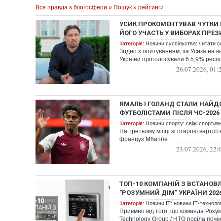
Вся правда з блогосфери
»
Пошук
» рейтинги
УСИК ПРОКОМЕНТУВАВ ЧУТКИ
ЙОГО УЧАСТЬ У ВИБОРАХ ПРЕ
Категорія:
Новини суспільства: читати с
Згідно з опитуванням, за Усика на 
України проголосували б 5,9% респ
26.07.2026, 01:
ЯМАЛЬ І ГОЛАНД СТАЛИ НАЙ
ФУТБОЛІСТАМИ ПІСЛЯ ЧС-2026
Категорія:
Новини спорту: свіжі спортив
На третьому місці зі старою вартіс
француз Мбаппе
23.07.2026, 22:
ТОП-10 КОМПАНІЙ З ВСТАНОВ
"РОЗУМНИЙ ДІМ" УКРАЇНИ 202
Категорія:
Новини ІТ: новини ІТ-технологі
Приємно від того, що команда Розу
Technology Group / HTG посіла поче