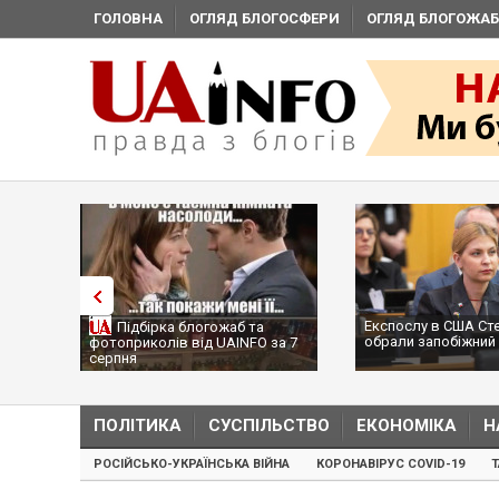
ГОЛОВНА
ОГЛЯД БЛОГОСФЕРИ
ОГЛЯД БЛОГОЖАБ
Експослу в США Ст
Підбірка блогожаб та
обрали запобіжний 
фотоприколів від UAINFO за 7
серпня
ПОЛІТИКА
СУСПІЛЬСТВО
ЕКОНОМІКА
Н
РОСІЙСЬКО-УКРАЇНСЬКА ВІЙНА
КОРОНАВІРУС COVID-19