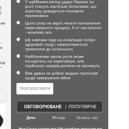
У найближчі місяці удари України по
росії стануть настільки болючими, що
б
агресору доведеться поновити
)
перемовини
Цього року не варто чекати поновлення
оже
переговорного процесу. А от наступного
- можливо все
рф навпаки піде на ескалацію попри
о
здоровий глузд і намагатиметься
ин
триматися до останнього
Найближчим часом росія може
погодитись на переговори, але
tal
серйозних намірів росіяни не матимуть
 —
Вже давно не роблю жодних прогнозів
щодо завершення війни
ОБГОВОРЮВАНЕ
|
ПОПУЛЯРНЕ
День
Місяць
За весь час