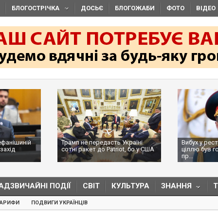
БЛОГОСТРІЧКА
ДОСЬЄ
БЛОГОЖАБИ
ФОТО
ВІДЕО
ефанішиній
Трамп не передасть Україні
Вибух у рес
захід
сотні ракет до Patriot, бо у США
ціллю був г
...
пр...
АДЗВИЧАЙНІ ПОДІЇ
СВІТ
КУЛЬТУРА
ЗНАННЯ
ТАРИФИ
ПОДВИГИ УКРАЇНЦІВ