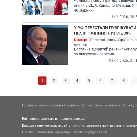
Чемпіонат світу з футболу відбудет
липня у США, Канаді та Мексиці. У т
48 збірних.
11.06.2026, 20:
У РФ ПЕРЕСТАЛИ ПУБЛІКУВАТИ
ПІСЛЯ ПАДІННЯ НИЖЧЕ 30%
Категорія:
Політичні новини України та с
політики
Востаннє відкритий рейтинг був опу
за підсумками березня
08.06.2026, 21:
1
2
3
4
5
6
7
8
..
Головна
•
Головні новини
•
Політика
•
Суспільство
•
Економіка
•
Світ
•
Кул
Всі новини належать їх правовласникам.
Використання матеріалів сайту
uainfo.org
дозволяється за умови посиланн
Про нас
.
Контактна інформація
.
uainfo.org@gmail.com