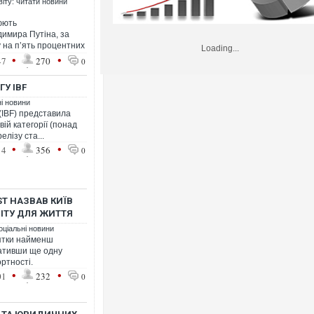
віту: читати новини
нюють
димира Путіна, за
 на п’ять процентних
Loading...
•
•
47
270
0
У IBF
ні новини
(IBF) представила
ій категорії (понад
елізу ста...
•
•
14
356
0
IST НАЗВАВ КИЇВ
ВІТУ ДЛЯ ЖИТТЯ
оціальні новини
ятки найменш
ративши ще одну
ортності.
•
•
01
232
0