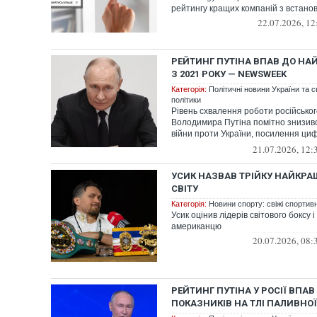
рейтингу кращих компаній з встанов
22.07.2026, 12
РЕЙТИНГ ПУТІНА ВПАВ ДО НА
З 2021 РОКУ — NEWSWEEK
Категорія:
Політичні новини України та с
політики
Рівень схвалення роботи російсько
Володимира Путіна помітно знизивс
війни проти України, посилення ци
па...
21.07.2026, 12:
УСИК НАЗВАВ ТРІЙКУ НАЙКРА
СВІТУ
Категорія:
Новини спорту: свіжі спортив
Усик оцінив лідерів світового боксу 
американцю
20.07.2026, 08:
РЕЙТИНГ ПУТІНА У РОСІЇ ВПА
ПОКАЗНИКІВ НА ТЛІ ПАЛИВНО