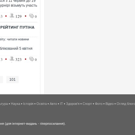
ься з 11 червня до 19
урнірі візьмуть участь
•
•
33
129
0
 РЕЙТИНГ ПУТІНА
віту: читати новини
блікований 5 квітня
•
•
13
323
0
.
101
ьтура
•
Наука
•
Історія
•
Освіта
•
Авто
•
IT
•
Здоров'я
•
Спорт
•
Фото
•
Відео
•
Огляд блог
я (для інтернет-видань - гіперпосилання).