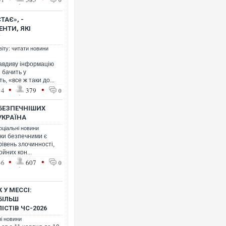
АЄ», -
НТИ, ЯКІ
віту: читати новини
равдиву інформацію
н бачить у
, «все ж таки до...
•
•
14
379
0
БЕЗПЕЧНІШИХ
 УКРАЇНА
оціальні новини
ьки безпечними є
рівень злочинності,
ойних кон...
•
•
36
607
0
 У МЕССІ:
БІЛЬШ
СТІВ ЧС-2026
ні новини