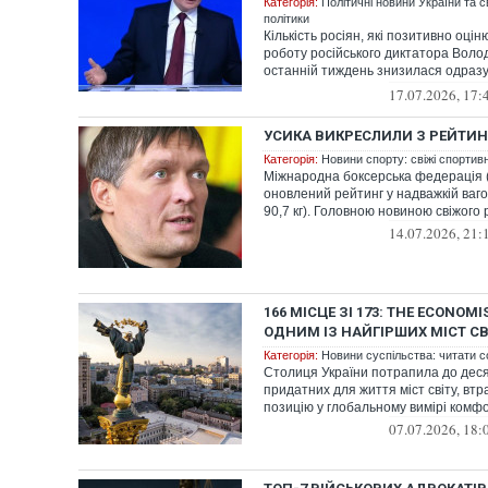
Категорія:
Політичні новини України та с
політики
Кількість росіян, які позитивно оці
роботу російського диктатора Воло
останній тиждень знизилася одразу
пунк...
17.07.2026, 17:
УСИКА ВИКРЕСЛИЛИ З РЕЙТИНГ
Категорія:
Новини спорту: свіжі спортив
Міжнародна боксерська федерація 
оновлений рейтинг у надважкій вагов
90,7 кг). Головною новиною свіжого р
14.07.2026, 21:
166 МІСЦЕ ЗІ 173: THE ECONOM
ОДНИМ ІЗ НАЙГІРШИХ МІСТ С
Категорія:
Новини суспільства: читати с
Столиця України потрапила до дес
придатних для життя міст світу, вт
позицію у глобальному вимірі комф
07.07.2026, 18: