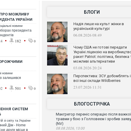
БЛОГИ
 ПРО МОЖЛИВУ
ЗИДЕНТА УКРАЇНИ
Надія лише на культ жінки в
оціальні новини
українській культурі
виборах президента
06.08.2026 08:49
ондентів
•
•
24
182
0
Чому США не готові передати
Україні ліцензію на виробництв
ракет Patriot: політика, безпека 
можливі альтернативи
ДОРОЖЧИМИ
03.08.2026 20:24
ні новини
Перспектива: ЗСУ добомблять і
тю залишився
всі інші склади Wildberries
23.07.2026 11:31
•
•
02
501
0
БЛОГОСТРІЧКА
ЛЕННЯ СИСТЕМ
6
Макгрегор переніс операцію після важкої
травми у бою з Голловеєм і зробив заяв
й зі світу та України
(NV)
мний Дім - Home
08.08.2026, 13:00
сне друге місце в