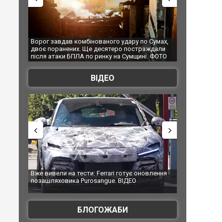
 удару по Сумах,
За 2000 кілометрів від кордону з Україною: в
"Мо
ро постраждали
Єкатеринбурзі після атаки дронів загорівся
суп
на Сумщині. ФОТО
склад Wildberries. ФОТО. ВІДЕО
ВІДЕО
i готує оновлення
Вийшов трейлер нової екранізації легендарного
Зел
 ВІДЕО
фільму "Афера Томаса Крауна"
пе
БЛОГОЖАБИ