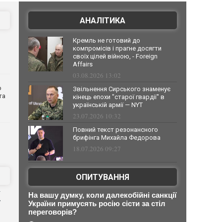
АНАЛІТИКА
Кремль не готовий до
компромісів і прагне досягти
своїх цілей війною, - Foreign
Affairs
03.08.2026 13:02
о
Звільнення Сирського знаменує
та
кінець епохи "старої гвардії" в
українській армії — NYT
23.07.2026 10:32
Повний текст резонансного
брифінга Михайла Федорова
18.07.2026 09:27
ОПИТУВАННЯ
На вашу думку, коли далекобійні санкції
у
України примусять росію сісти за стіл
переговорів?