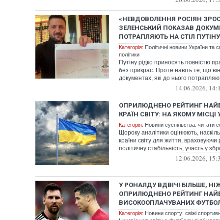
«НЕВДОВОЛЕННЯ РОСІЯН ЗРОСТ
ЗЕЛЕНСЬКИЙ ПОКАЗАВ ДОКУМЕ
ПОТРАПЛЯЮТЬ НА СТІЛ ПУТІНУ
Категорія:
Політичні новини України та с
політики
Путіну рідко приносять повністю п
без прикрас. Проте навіть те, що ві
документах, які до нього потрапляють
14.06.2026, 14:
ОПРИЛЮДНЕНО РЕЙТИНГ НАЙ
КРАЇН СВІТУ: НА ЯКОМУ МІСЦІ
Категорія:
Новини суспільства: читати с
Щороку аналітики оцінюють, наскіл
країни світу для життя, враховуючи 
політичну стабільність, участь у збр
12.06.2026, 15:
У РОНАЛДУ ВДВІЧІ БІЛЬШЕ, НІЖ
ОПРИЛЮДНЕНО РЕЙТИНГ НАЙ
ВИСОКООПЛАЧУВАНИХ ФУТБОЛІ
Категорія:
Новини спорту: свіжі спортив