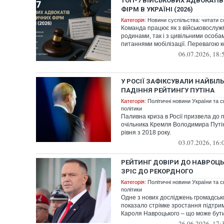
ТОП-7 ВІЙСЬКОВИХ АДВОКАТІ
ФІРМ В УКРАЇНІ (2026)
Категорія:
Новини суспільства: читати с
Команда працює як з військовослуж
родинами, так і з цивільними особам
питаннями мобілізації. Перевагою ком
06.07.2026, 18:
У РОСІЇ ЗАФІКСУВАЛИ НАЙБІЛЬ
ПАДІННЯ РЕЙТИНГУ ПУТІНА
Категорія:
Політичні новини України та с
політики
Паливна криза в Росії призвела до 
очільника Кремля Володимира Путі
рівня з 2018 року.
03.07.2026, 16:
РЕЙТИНГ ДОВІРИ ДО НАВРОЦЬ
ЗРІС ДО РЕКОРДНОГО
Категорія:
Політичні новини України та с
політики
Одне з нових досліджень громадськ
показало стрімке зростання підтри
Кароля Навроцького – що може бути п
26.06.2026, 17: