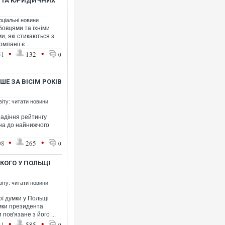
В ТА ЮРИДИЧНИХ
оціальні новини
бовцями та їхніми
и, які стикаються з
Ворог завдав комбінованого
панії є ...
двоє поранених. Ще десяте
•
•
51
132
0
після атаки БПЛА по ринку 
ШЕ ЗА ВІСІМ РОКІВ
віту: читати новини
падіння рейтингу
на до найнижчого
•
•
08
265
0
КОГО У ПОЛЬЩІ
Вже вивели на тести: Ferrar
позашляховика Purosangue.
віту: читати новини
ої думки у Польщі
мки президента
ов'язане з його ...
•
•
31
585
0