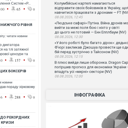
Колумбійські картелі намагаються
лення Систем «Р...
•
•
відправити своїх бойовиків в Україну, що
:00
65
0
навчитися працювати з дронами — FT (NV
08.08.2026, 12:45
«Людське сафарі» Путіна. Війна дронів м
ЙНИЖЧОГО РІВНЯ
вийти за межі поля бою і ніхто у світі
до цього не готовий — Енн Епплбаум (NV)
віту: читати новини
08.08.2026, 12:30
«У його роботі було багато дірок»: дядьк
го диктатора
Ф’юрі закликав Джошуа провести ще од
я на тлі затяжної
бій перед зустріччю з Тайсоном (NV)
фрової цензури та
08.08.2026, 12:15
•
•
30
157
0
В плюс вийде лише оборонка. Dragon Capi
погіршив прогноз для економіки України
ЩИХ БОКСЕРІВ
впадуть усі «мирні» сектори (NV)
08.08.2026, 12:00
ні новини
і дав пораду зірковому
ІНФОГРАФІКА
•
•
36
288
0
В ДО РЕКОРДНИХ
Ї КРИЗИ