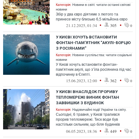
Категорія:
Новини в світі: читати останні світові
новини
Збір у два євро діятиме з лютого та
принесе місту близько 6,5 мільйона євро
•
•
21.12.2025, 01:34
305
0
У КИЄВІ ХОЧУТЬ ВСТАНОВИТИ
ФОНТАН-ПАМ’ЯТНИК "АКУЛІ-БОРЦЮ
З РОСІЯНАМИ"
Категорія:
Новини суспільства: читати соціальні
новини
У Києві хочуть встановити фонтан-
пам’ятник акулі, що з’їла росіянина під час
відпочинку в Єгипті.
•
•
15.06.2023, 12:00
362
0
У КИЄВІ ВНАСЛІДОК ПРОРИВУ
ТЕПЛОМЕРЕЖІ ВИНИК ФОНТАН
ЗАВВИШКИ З БУДИНОК
Категорія:
Надзвичайні події України та світу.
Сьогодні, 6 травня, у Києві трапився
прорив тепломережі. Тиск води був
настільки сильним, що біля будинків
утворився величезний фонтан заввишки з
•
•
06.05.2023, 18:36
449
0
бага...