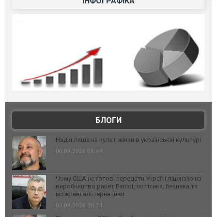
ІНФОГРАФІКА
БЛОГИ
Надія лише на культ жінки в українській культурі
06.08.2026 08:49
Чому США не готові передати Україні ліцензію на
виробництво ракет Patriot: політика, безпека та
можливі альтернативи
03.08.2026 20:24