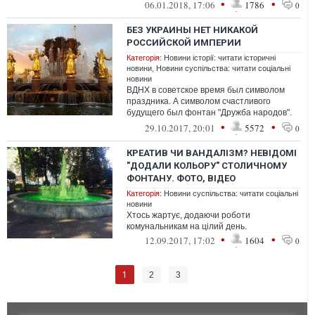
витребувати з незаконного володіння
•
•
06.01.2018, 17:06
1786
0
допоміжн...
БЕЗ УКРАИНЫ НЕТ НИКАКОЙ
РОССИЙСКОЙ ИМПЕРИИ
Категорія:
Новини історії: читати історичні
новини
,
Новини суспільства: читати соціальні
новини
ВДНХ в советское время был символом
праздника. А символом счастливого
будущего был фонтан "Дружба народов".
Будущее сияло золотом прекрасных
•
•
29.10.2017, 20:01
5572
0
женских ф...
КРЕАТИВ ЧИ ВАНДАЛІЗМ? НЕВІДОМІ
"ДОДАЛИ КОЛЬОРУ" СТОЛИЧНОМУ
ФОНТАНУ. ФОТО, ВІДЕО
Категорія:
Новини суспільства: читати соціальні
новини
Хтось жартує, додаючи роботи
комунальникам на цілий день.
•
•
12.09.2017, 17:02
1604
0
1
2
3