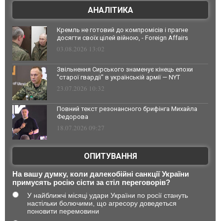
АНАЛІТИКА
Кремль не готовий до компромісів і прагне
досягти своїх цілей війною, - Foreign Affairs
03.08.2026 13:02
Звільнення Сирського знаменує кінець епохи
"старої гвардії" в українській армії — NYT
23.07.2026 10:32
Повний текст резонансного брифінга Михайла
Федорова
18.07.2026 09:27
ОПИТУВАННЯ
На вашу думку, коли далекобійні санкції України
примусять росію сісти за стіл переговорів?
У найближчі місяці удари України по росії стануть
настільки болючими, що агресору доведеться
поновити перемовини