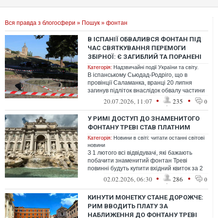
Вся правда з блогосфери
»
Пошук
» фонтан
В ІСПАНІЇ ОБВАЛИВСЯ ФОНТАН ПІД
ЧАС СВЯТКУВАННЯ ПЕРЕМОГИ
ЗБІРНОЇ: Є ЗАГИБЛИЙ ТА ПОРАНЕНІ
Категорія:
Надзвичайні події України та світу.
В іспанському Сьюдад-Родріго, що в
провінції Саламанка, вранці 20 липня
загинув підліток внаслідок обвалу частини
фонтану під час святкування перемоги...
•
•
20.07.2026, 11:07
235
0
У РИМІ ДОСТУП ДО ЗНАМЕНИТОГО
ФОНТАНУ ТРЕВІ СТАВ ПЛАТНИМ
Категорія:
Новини в світі: читати останні світові
новини
З 1 лютого всі відвідувачі, які бажають
побачити знаменитий фонтан Треві
повинні будуть купити вхідний квиток за 2
євро
•
•
02.02.2026, 06:30
286
0
КИНУТИ МОНЕТКУ СТАНЕ ДОРОЖЧЕ:
РИМ ВВОДИТЬ ПЛАТУ ЗА
НАБЛИЖЕННЯ ДО ФОНТАНУ ТРЕВІ