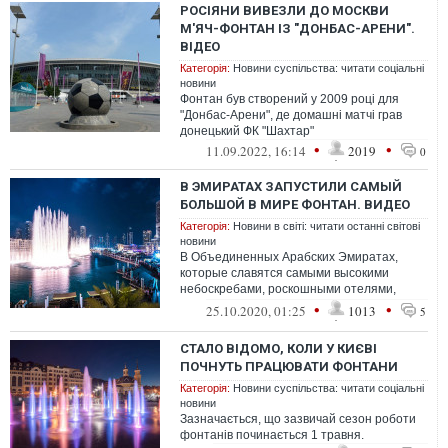
РОСІЯНИ ВИВЕЗЛИ ДО МОСКВИ
М'ЯЧ-ФОНТАН ІЗ "ДОНБАС-АРЕНИ".
ВІДЕО
Категорія:
Новини суспільства: читати соціальні
новини
Фонтан був створений у 2009 році для
"Донбас-Арени", де домашні матчі грав
донецький ФК "Шахтар"
•
•
11.09.2022, 16:14
2019
0
В ЭМИРАТАХ ЗАПУСТИЛИ САМЫЙ
БОЛЬШОЙ В МИРЕ ФОНТАН. ВИДЕО
Категорія:
Новини в світі: читати останні світові
новини
В Объединенных Арабских Эмиратах,
которые славятся самыми высокими
небоскребами, роскошными отелями,
искусственными островами, появился
•
•
25.10.2020, 01:25
1013
5
самый большой ...
СТАЛО ВІДОМО, КОЛИ У КИЄВІ
ПОЧНУТЬ ПРАЦЮВАТИ ФОНТАНИ
Категорія:
Новини суспільства: читати соціальні
новини
Зазначається, що зазвичай сезон роботи
фонтанів починається 1 травня.