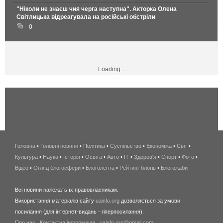
"Ніколи не знаєш чия черга наступна". Акторка Олена
Світлицька відреагувала на російські обстріли
0
Loading...
Головна
•
Головні новини
•
Політика
•
Суспільство
•
Економіка
беспроводной
•
Світ
•
Культура
•
Наука
•
Історія
•
Освіта
•
Авто
•
IT
•
Здоров'я
интернет
•
Спорт
•
Фото
•
Відео
•
Огляд блогосфери
•
Блоголента
•
Рейтинг блогів
киев
•
Блогожаби
и
Всі новини належать їх правовласникам.
область
Використання матеріалів сайту
uainfo.org
дозволяється за умови
wimax
посилання (для інтернет-видань - гіперпосилання).
интернет
Про нас
.
Контактна інформація
.
uainfo.org@gmail.com
в