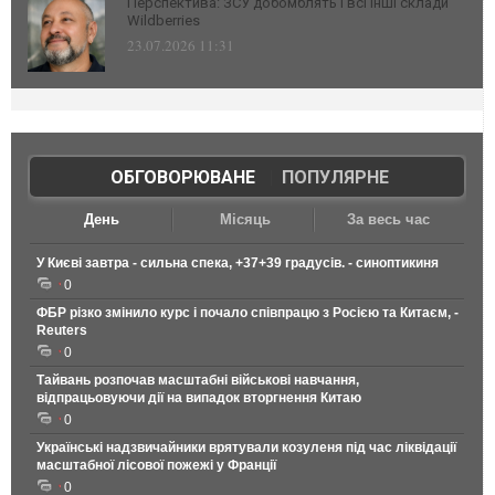
Перспектива: ЗСУ добомблять і всі інші склади
Wildberries
23.07.2026 11:31
ОБГОВОРЮВАНЕ
|
ПОПУЛЯРНЕ
День
Місяць
За весь час
У Києві завтра - сильна спека, +37+39 градусів. - синоптикиня
0
ФБР різко змінило курс і почало співпрацю з Росією та Китаєм, -
Reuters
0
Тайвань розпочав масштабні військові навчання,
відпрацьовуючи дії на випадок вторгнення Китаю
0
Українські надзвичайники врятували козуленя під час ліквідації
масштабної лісової пожежі у Франції
0