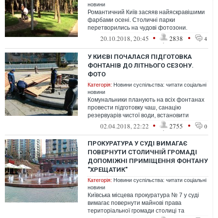
новини
Романтичний Київ засяяв найяскравішими
фарбами осені. Столичні парки
перетворились на чудові фотозони.
«Вечірка» підготувала для вас найкращі
•
•
20.10.2018, 20:45
2838
4
місця д...
У КИЄВІ ПОЧАЛАСЯ ПІДГОТОВКА
ФОНТАНІВ ДО ЛІТНЬОГО СЕЗОНУ.
ФОТО
Категорія:
Новини суспільства: читати соціальні
новини
Комунальники планують на всіх фонтанах
провести підготовку чаш, санацію
резервуарів чистої води, встановити
зовнішнє обладнання тощо.
•
•
02.04.2018, 22:22
2755
0
ПРОКУРАТУРА У СУДІ ВИМАГАЄ
ПОВЕРНУТИ СТОЛИЧНІЙ ГРОМАДІ
ДОПОМІЖНІ ПРИМІЩЕННЯ ФОНТАНУ
"ХРЕЩАТИК"
Категорія:
Новини суспільства: читати соціальні
новини
Київська місцева прокуратура № 7 у суді
вимагає повернути майнові права
територіальної громади столиці та