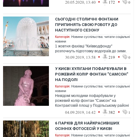
•
•
20.05.2020, 13:40
172
0
СЬОГОДНІ СТОЛИЧНІ ФОНТАНИ
ПРИПИНЯТЬ СВОЮ РОБОТУ ДО
НАСТУПНОГО СЕЗОНУ
Категорія:
Новини суспільства: читати соціальні
новини
1 жовтня фахівці "Київводфонду"
розпочнуть підготовку водограїв до зими.
•
•
30.09.2019, 13:58
219
0
У КИЄВІ ХУЛІГАНИ ПОФАРБУВАЛИ В
РОЖЕВИЙ КОЛІР ФОНТАН "САМСОН"
НА ПОДОЛІ
Категорія:
Новини суспільства: читати соціальні
новини
Невідомі молодики пофарбували у
рожевий колір фонтан "Самсон" на
Контрактовій площі у Подільському районі
Києва, повідомляє прес-служба поліції.
•
•
04.09.2019, 14:42
382
1
6 ПАРКІВ ДЛЯ НАЙКРАСИВІШИХ
ОСІННІХ ФОТОСЕСІЙ У КИЄВІ
Категорія:
Новини суспільства: читати соціальні