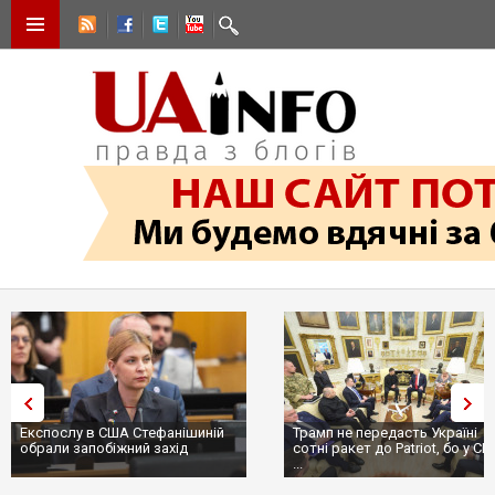
Експослу в США Стефанішиній
Трамп не передасть Україні
обрали запобіжний захід
сотні ракет до Patriot, бо у С
...