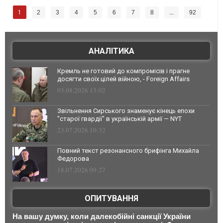
1
2
3
4
5
6
7
8
...
92
АНАЛІТИКА
Кремль не готовий до компромісів і прагне
досягти своїх цілей війною, - Foreign Affairs
03.08.2026 13:02
Звільнення Сирського знаменує кінець епохи
"старої гвардії" в українській армії — NYT
23.07.2026 10:32
Повний текст резонансного брифінга Михайла
Федорова
18.07.2026 09:27
ОПИТУВАННЯ
На вашу думку, коли далекобійні санкції України