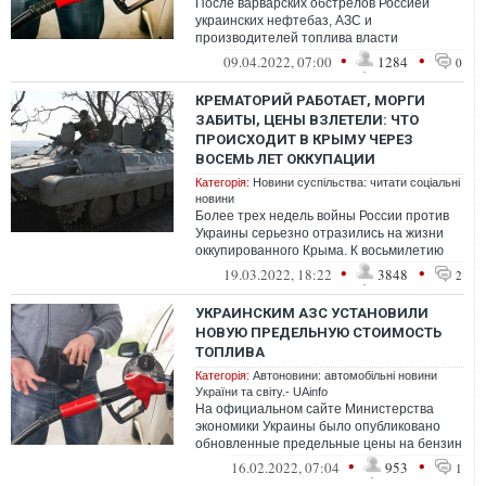
После варварских обстрелов Россией
украинских нефтебаз, АЗС и
производителей топлива власти
стараются удержать баланс потребления
•
•
09.04.2022, 07:00
1284
0
топлива в стране.
КРЕМАТОРИЙ РАБОТАЕТ, МОРГИ
ЗАБИТЫ, ЦЕНЫ ВЗЛЕТЕЛИ: ЧТО
ПРОИСХОДИТ В КРЫМУ ЧЕРЕЗ
ВОСЕМЬ ЛЕТ ОККУПАЦИИ
Категорія:
Новини суспільства: читати соціальні
новини
Более трех недель войны России против
Украины серьезно отразились на жизни
оккупированного Крыма. К восьмилетию
оккупации полуострова тут взлетели цен...
•
•
19.03.2022, 18:22
3848
2
УКРАИНСКИМ АЗС УСТАНОВИЛИ
НОВУЮ ПРЕДЕЛЬНУЮ СТОИМОСТЬ
ТОПЛИВА
Категорія:
Автоновини: автомобільні новини
України та світу.- UAinfo
На официальном сайте Министерства
экономики Украины было опубликовано
обновленные предельные цены на бензин
и дизель, от которых розничные
•
•
16.02.2022, 07:04
953
1
операторы т...