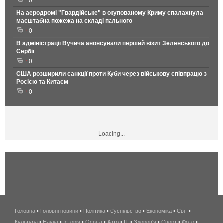
0
На аеродромі "Гвардійське" в окупованому Криму спалахнула
масштабна пожежа на складі пального
0
В адміністрації Вучича анонсували перший візит Зеленського до
Сербії
0
США розширили санкції проти Куби через військову співпрацю з
Росією та Китаєм
0
Loading...
Головна
•
Головні новини
•
Політика
•
Суспільство
•
Економіка
беспроводной
•
Світ
•
Культура
•
Наука
•
Історія
•
Освіта
•
Авто
•
IT
•
Здоров'я
интернет
•
Спорт
•
Фото
•