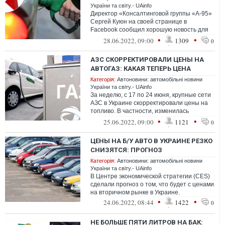
України та світу.- UAinfo
Директор «Консалтинговой группы «А-95»
Сергей Куюн на своей странице в
Facebook сообщил хорошую новость для
автомобилистов – в Украине дешевеет
•
•
28.06.2022, 09:00
1309
0
топлив...
АЗС СКОРРЕКТИРОВАЛИ ЦЕНЫ НА
АВТОГАЗ: КАКАЯ ТЕПЕРЬ ЦЕНА
Категорія:
Автоновини: автомобільні новини
України та світу.- UAinfo
За неделю, с 17 по 24 июня, крупные сети
АЗС в Украине скорректировали цены на
топливо. В частности, изменилась
стоимость автогаза. Большинство участн...
•
•
25.06.2022, 09:00
1121
0
ЦЕНЫ НА Б/У АВТО В УКРАИНЕ РЕЗКО
СНИЗЯТСЯ: ПРОГНОЗ
Категорія:
Автоновини: автомобільні новини
України та світу.- UAinfo
В Центре экономической стратегии (CES)
сделали прогноз о том, что будет с ценами
на вторичном рынке в Украине.
•
•
24.06.2022, 08:44
1422
0
НЕ БОЛЬШЕ ПЯТИ ЛИТРОВ НА БАК: