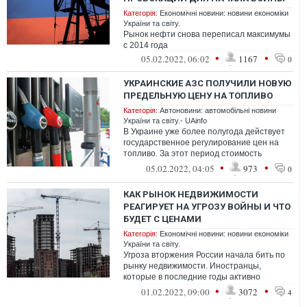
Категорія:
Економічні новини: новини економіки
України та світу.
Рынок нефти снова переписал максимумы
с 2014 года
•
•
05.02.2022, 06:02
1167
0
УКРАИНСКИЕ АЗС ПОЛУЧИЛИ НОВУЮ
ПРЕДЕЛЬНУЮ ЦЕНУ НА ТОПЛИВО
Категорія:
Автоновини: автомобільні новини
України та світу.- UAinfo
В Украине уже более полугода действует
государственное регулирование цен на
топливо. За этот период стоимость
топлива в розничных сетях
•
•
05.02.2022, 04:05
973
0
автозаправочны...
КАК РЫНОК НЕДВИЖИМОСТИ
РЕАГИРУЕТ НА УГРОЗУ ВОЙНЫ И ЧТО
БУДЕТ С ЦЕНАМИ
Категорія:
Економічні новини: новини економіки
України та світу.
Угроза вторжения России начала бить по
рынку недвижимости. Иностранцы,
которые в последние годы активно
вкладывались в жилье и коммерческие
•
•
01.02.2022, 09:00
3072
4
объекты в ...