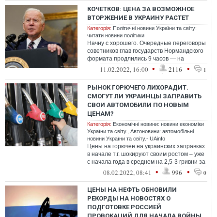
КОЧЕТКОВ: ЦЕНА ЗА ВОЗМОЖНОЕ
ВТОРЖЕНИЕ В УКРАИНУ РАСТЕТ
Категорія:
Політичні новини України та світу:
читати новини політики
Начну с хорошего. Очередные переговоры
советников глав государств Нормандского
формата продлились 9 часов — на
полчаса больше предыдущих. Но с тем же
•
•
11.02.2022, 16:00
2116
1
...
РЫНОК ГОРЮЧЕГО ЛИХОРАДИТ.
СМОГУТ ЛИ УКРАИНЦЫ ЗАПРАВИТЬ
СВОИ АВТОМОБИЛИ ПО НОВЫМ
ЦЕНАМ?
Категорія:
Економічні новини: новини економіки
України та світу.
,
Автоновини: автомобільні
новини України та світу.- UAinfo
Цены на горючее на украинских заправках
в начале т.г. шокируют своим ростом – уже
с начала года в среднем на 2,5-3 гривни за
литр.
•
•
08.02.2022, 08:41
996
0
ЦЕНЫ НА НЕФТЬ ОБНОВИЛИ
РЕКОРДЫ НА НОВОСТЯХ О
ПОДГОТОВКЕ РОССИЕЙ
ПРОВОКАЦИЙ ДЛЯ НАЧАЛА ВОЙНЫ