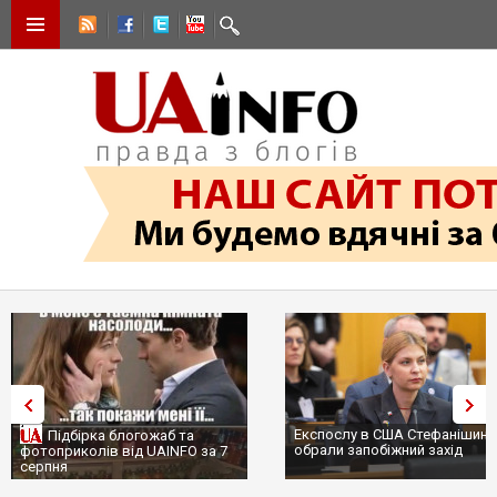
Експослу в США Стефанішині
Підбірка блогожаб та
обрали запобіжний захід
фотоприколів від UAINFO за 7
серпня