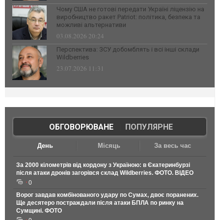
Чому США не готові передати Україні ліцензію на
виробництво ракет Patriot: політика, безпека та
можливі альтернативи
03.08.2026 20:24
Перспектива: ЗСУ добомблять і всі інші склади
Wildberries
23.07.2026 11:31
ОБГОВОРЮВАНЕ
|
ПОПУЛЯРНЕ
День
Місяць
За весь час
За 2000 кілометрів від кордону з Україною: в Єкатеринбурзі
після атаки дронів загорівся склад Wildberries. ФОТО. ВІДЕО
0
Ворог завдав комбінованого удару по Сумах, двоє поранених.
Ще десятеро постраждали після атаки БПЛА по ринку на
Сумщині. ФОТО