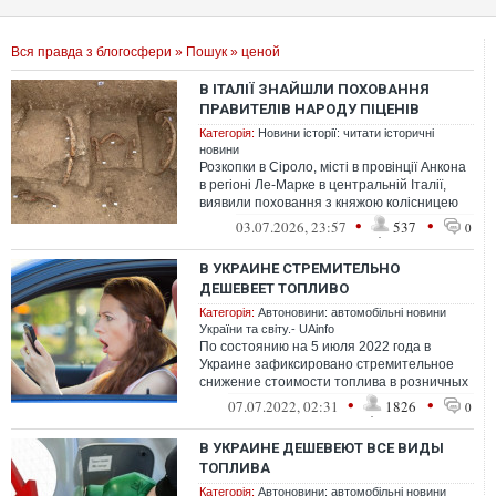
Вся правда з блогосфери
»
Пошук
» ценой
В ІТАЛІЇ ЗНАЙШЛИ ПОХОВАННЯ
ПРАВИТЕЛІВ НАРОДУ ПІЦЕНІВ
Категорія:
Новини історії: читати історичні
новини
Розкопки в Сіроло, місті в провінції Анкона
в регіоні Ле-Марке в центральній Італії,
виявили поховання з княжою колісницею
народу піценів, що датуєтьс...
•
•
03.07.2026, 23:57
537
0
В УКРАИНЕ СТРЕМИТЕЛЬНО
ДЕШЕВЕЕТ ТОПЛИВО
Категорія:
Автоновини: автомобільні новини
України та світу.- UAinfo
По состоянию на 5 июля 2022 года в
Украине зафиксировано стремительное
снижение стоимости топлива в розничных
сетях АЗС.
•
•
07.07.2022, 02:31
1826
0
В УКРАИНЕ ДЕШЕВЕЮТ ВСЕ ВИДЫ
ТОПЛИВА
Категорія:
Автоновини: автомобільні новини