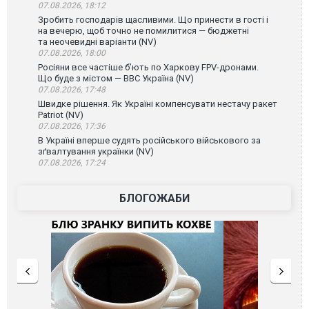
07.08.2026, 18:12
Зробить господарів щасливими. Що принести в гості і
на вечерю, щоб точно не помилитися — бюджетні
та неочевидні варіанти (NV)
07.08.2026, 18:00
Росіяни все частіше бʼють по Харкову FPV-дронами.
Що буде з містом — ВВС Україна (NV)
07.08.2026, 17:48
Швидке рішення. Як Україні компенсувати нестачу ракет
Patriot (NV)
07.08.2026, 17:36
В Україні вперше судять російського військового за
зґвалтування українки (NV)
07.08.2026, 17:24
БЛОГОЖАБИ