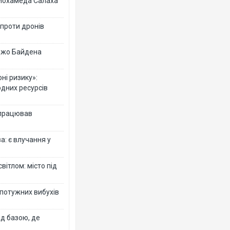
 Мохамеда Салаха
 проти дронів
 Джо Байдена
ні ризику»:
одних ресурсів
 працював
: є влучання у
вітлом: місто під
 потужних вибухів
ад базою, де