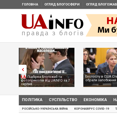
ГОЛОВНА
ОГЛЯД БЛОГОСФЕРИ
ОГЛЯД БЛОГОЖАБ
Експослу в США Ст
Підбірка блогожаб та
обрали запобіжний 
фотоприколів від UAINFO за 7
серпня
ПОЛІТИКА
СУСПІЛЬСТВО
ЕКОНОМІКА
Н
РОСІЙСЬКО-УКРАЇНСЬКА ВІЙНА
КОРОНАВІРУС COVID-19