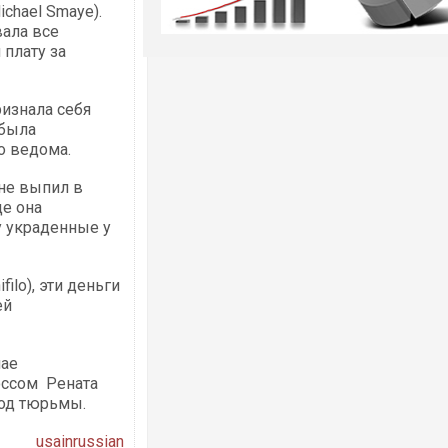
chael Smaye).
вала все
 плату за
ризнала себя
 была
го ведома.
 не выпил в
де она
у украденные у
ilo), эти деньги
ей
чае
оссом Рената
год тюрьмы.
usainrussian