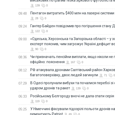
військових потрапив тезка зіркового футболіста
139
0
Пентагон витратить $400 млн на лазерні системи
09:48
28
0
Гантер Байден повідомив про погіршення стану
09:24
122
0
«Одеська, Херсонська та Запорізька області – у зо
09:00
експерт пояснив, чим загрожує Україні дефіцит в
90
0
Чи призначать пенсійни виплати, якщо ніколи не
08:36
офіційно: пояснення
167
0
РФ атакувала дронами Салтівський район Харкова
08:12
багатоповерхівку, двоє людей загинули
71
0
В Одесі пролунали вибухи та почалися перебої зі с
07:29
ударом дронів та ракет
139
0
Російському Бєлгороду вночі не дала спати серія
06:33
119
0
У Німеччині фіксували підозрілі польоти дронів н
05:25
ремонтують Patriot
65
0