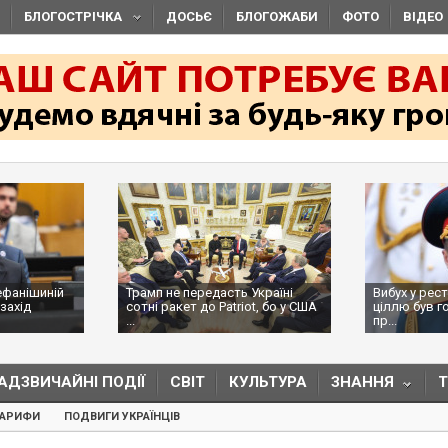
БЛОГОСТРІЧКА
ДОСЬЄ
БЛОГОЖАБИ
ФОТО
ВІДЕО
ефанішиній
Трамп не передасть Україні
Вибух у рес
захід
сотні ракет до Patriot, бо у США
ціллю був г
...
пр...
АДЗВИЧАЙНІ ПОДІЇ
СВІТ
КУЛЬТУРА
ЗНАННЯ
ТАРИФИ
ПОДВИГИ УКРАЇНЦІВ