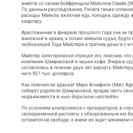
вместе со своим бойфрендом Майклом Смайе (Mi
По данным расследования, Рената также оплачи
расходы Майкла, включая еду, поездки, одежду и
квартиру.
Арестованная в феврале прошлого года она не п
виновной в краже, а позже заявила судье, будто
любовницей Тода Майстера и тратила деньги с е
Майстер категорически отрицал это, пояснив, что
компании Шамраковой и чашки кофе. Вчера в су
согласилась в течение двух лет вернуть Майстер
него 821 тыс. долларов.
Как пояснил ее адвокат Марк Агнифило (Marc Agnif
соберут родители Шамраковой, продав часть сво
недвижимости в нью-йоркском «апстейте».
По условиям компромисса с прокуратурой, в слу
своевременной расплаты с обворованным ею б
останется на свободе, а иначе ее ждет минимум 