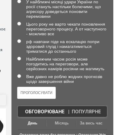
У найближчі місяці удари України по
росії стануть настільки болючими, що
агресору доведеться поновити
перемовини
Цього року не варто чекати поновлення
переговорного процесу. А от наступного
воє
- можливо все
рф навпаки піде на ескалацію попри
я
здоровий глузд і намагатиметься
ня
триматися до останнього
Найближчим часом росія може
погодитись на переговори, але
серйозних намірів росіяни не матимуть
и
Вже давно не роблю жодних прогнозів
щодо завершення війни
ОБГОВОРЮВАНЕ
|
ПОПУЛЯРНЕ
День
Місяць
За весь час