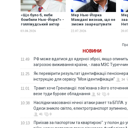
«Що було б, якби
Мер Нью-Йорка
Мер
бомбили Нью-Йорк?» -
Мамдані визнав, що не
заа
голлівудський актор
зможе заарештувати
Нет
Джессі Айзенберг
Нетаньягу в Нью-
віз
03.08.2026
22.07.2026
20.0
розповів про пережиту
Йорку за ордером МКС
ОО
ніч в укритті на
Львівщині
Пра
НОВИНИ
РФ може вдатися до ядерної зброї, якщо опинит
11:49
загрозою виживання країни, - лава МЗС Туреччи
Як перевірити результат ідентифікації пенсіонер
11:25
інструкцію для сервісу "Моя ідентифікація"
34
Трамп хоче Гренландії: пов'язана з його оточенн
11:01
везе туди бурове обладнання
52
0
Наслідки масованої нічної атаки ракет та БПЛА: 
10:38
Одеси зникло світло, електротранспорт зупинено,
41
0
Приїхав за паспортом та квартирою": у полон до 
10:13