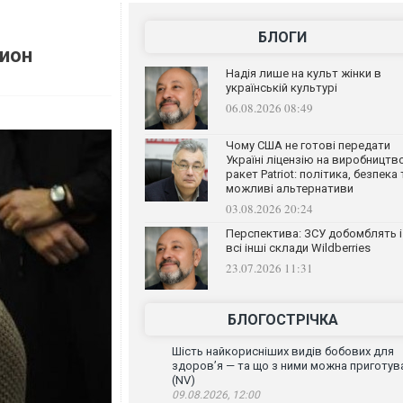
БЛОГИ
лион
Надія лише на культ жінки в
українській культурі
06.08.2026 08:49
Чому США не готові передати
Україні ліцензію на виробництв
ракет Patriot: політика, безпека 
можливі альтернативи
03.08.2026 20:24
Перспектива: ЗСУ добомблять і
всі інші склади Wildberries
23.07.2026 11:31
БЛОГОСТРІЧКА
Шість найкорисніших видів бобових для
здоров’я — та що з ними можна приготув
(NV)
09.08.2026, 12:00