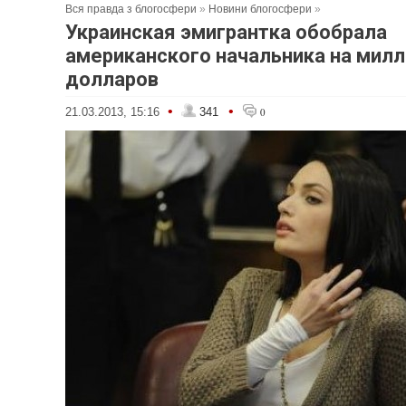
Вся правда з блогосфери
»
Новини блогосфери
»
Украинская эмигрантка обобрала
американского начальника на мил
долларов
•
•
21.03.2013, 15:16
341
0