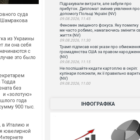
Підрахували витрати, але забули про
прибуток. Дипломат змінив уявлення про
ховного суда
допомогу Польщі Україні (NV)
09.08.2026, 11:45
а Шамракова
Феномен зміщеного фокуса. Яку помилку
ми часто робимо, намагаючись змінити с
життя (NV)
тка из Украины
09.08.2026, 11:30
ет ли она себя
Трамп підписав нові укази про обмеженн
начинаются с
громадянства США за правом народжен
лучае это было
(NV)
09.08.2026, 11:15
Не поспішайте кидати картоплю в окріп:
кулінари пояснили, як її правильно варит
секретарем
(NV)
 Тодда
09.08.2026, 11:00
ената без
» и «золотую»
ошлого года
ІНФОГРАФІКА
сумму 900 тыс.
 в Италию и
ля ювелирной
 Интернете