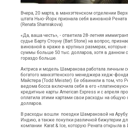
Вчера, 20 марта, в манхэттенском отделении Вер
штата Нью-Йорк признала себя виновной Ренат
(Renata Shamrakova).
«Да, ваша честь», - ответила 28-летняя иммигран
судье Барту Стоуну (Bart Stone) на вопрос, призна
виновной в краже в крупных размерах, которые 
суммы больше 50 тыс. долларов, хотя в данном с
гораздо больше.
Актриса и модель Шамракова работала личным 
богатого манхэттенского менеджера хедж-фонда
Майстера (Todd Meister). Ее обвинили в том, что Р
ведома босса включила себя в его «платиновую
кредитные карты American Express и с апреля пр
оплатила этими картами свои расходы на общую 
долларов.
В расходы вошли поездки Шамраковой на Арубу,
Индию, а также покупки различной бижутерии д
компании Karat & Ice, которую Рената открыла в