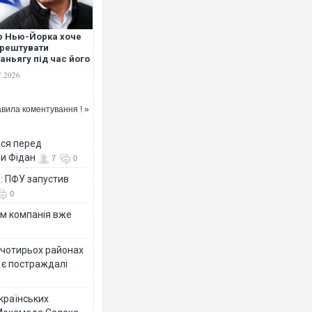
 Нью-Йорка хоче
рештувати
аньягу під час його
иту на Генасамблею
7.2026
Н
вила коментування ! »
ься перед
ни Фідан
7
0
а: ПФУ запустив
0
ям компанія вже
у чотирьох районах
 є постраждалі
українських