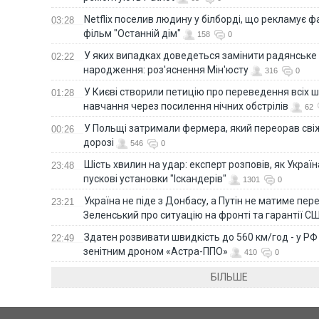
Netflix поселив людину у білборді, що рекламує 
03:28
фільм "Останній дім"
158
0
У яких випадках доведеться замінити радянське
02:22
народження: роз'яснення Мін'юсту
316
0
У Києві створили петицію про переведення всіх ш
01:28
навчання через посилення нічних обстрілів
62
У Польщі затримали фермера, який переорав сві
00:26
дорозі
546
0
Шість хвилин на удар: експерт розповів, як Укра
23:48
пускові установки "Іскандерів"
1301
0
Україна не піде з Донбасу, а Путін не матиме пер
23:21
Зеленський про ситуацію на фронті та гарантії С
Здатен розвивати швидкість до 560 км/год - у Р
22:49
зенітним дроном «Астра-ППО»
410
0
БІЛЬШЕ