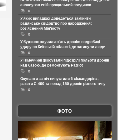
Остаточна точка без повернень: Олександр Усік
анонсував свій прощальний поєдинок
0
У яких випадках доведеться замінити
радянське свідоцтво про народження:
роз'яснення Мін'юсту
0
У будинок влучили п'ять дронів: подробиці
удару по Київській області, де загинули люди
0
У Німеччині фіксували підозрілі польоти дронів
над базою, де ремонтують Patriot
0
Окупанти за ніч випустили 6 «Іскандерів»,
ракети С-400 та понад 150 дронів різного типу
0
ФОТО