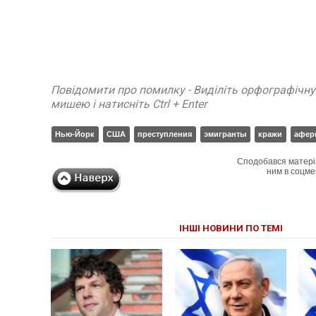
Повідомити про помилку - Виділіть орфографічн
мишею і натисніть Ctrl + Enter
Нью-Йорк
США
преступления
эмигранты
кражи
афер
Сподобався матері
ним в соцме
ІНШІ НОВИНИ ПО ТЕМІ