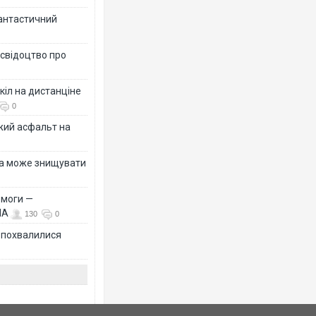
фантастичний
 свідоцтво про
кіл на дистанціне
0
жий асфальт на
їна може знищувати
емоги —
ША
130
0
Ф похвалилися