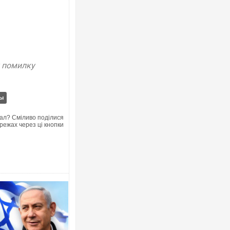
Ворог завдав комбінованого удару
двоє поранених. Ще десятеро пос
у помилку
після атаки БПЛА по ринку на Сумщ
ы
ал? Сміливо поділися
режах через ці кнопки
Приїхав за паспортом та квартиро
до українських військових потрап
зіркового футболіста Мохамеда С