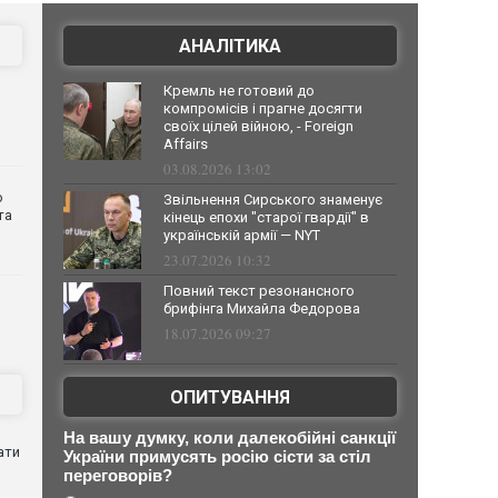
АНАЛІТИКА
Кремль не готовий до
компромісів і прагне досягти
своїх цілей війною, - Foreign
Affairs
03.08.2026 13:02
о
Звільнення Сирського знаменує
та
кінець епохи "старої гвардії" в
українській армії — NYT
23.07.2026 10:32
Повний текст резонансного
брифінга Михайла Федорова
18.07.2026 09:27
ОПИТУВАННЯ
На вашу думку, коли далекобійні санкції
ати
України примусять росію сісти за стіл
переговорів?