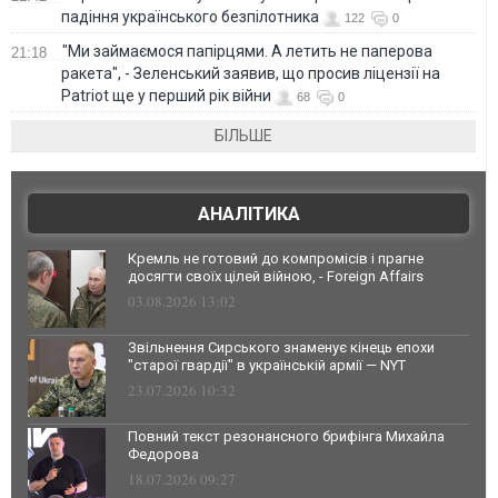
падіння українського безпілотника
122
0
"Ми займаємося папірцями. А летить не паперова
21:18
ракета", - Зеленський заявив, що просив ліцензії на
Patriot ще у перший рік війни
68
0
БІЛЬШЕ
АНАЛІТИКА
Кремль не готовий до компромісів і прагне
досягти своїх цілей війною, - Foreign Affairs
03.08.2026 13:02
Звільнення Сирського знаменує кінець епохи
"старої гвардії" в українській армії — NYT
23.07.2026 10:32
Повний текст резонансного брифінга Михайла
Федорова
18.07.2026 09:27