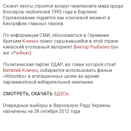
Сюжет ленты строится вокруг чемпионата мира среди
боксёров-любителей 1995 года в Берлине.
Соревнование подаётся как ключевой момент в
биографии главных героев.
По информации СМИ, обосноваться в Германии
братьям
Кличко
помог скрывавшийся в этой стране
киевский уголовный авторитет
Виктор Рыбалко
(он
же
«Рыбка»
).
Политическая партия УДАР, во главе которой стоит
Виталий Кличко
, собирается использовать фильм
«Klitschko» в агитационных целях во время
парламентской избирательной кампании.
СМОТРЕТЬ, СКАЧАТЬ
ЗДЕСЬ
Очередные выборы в Верховную Раду Украины
назначены на 28 октября 2012 года