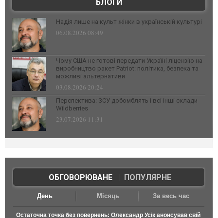
БЛОГИ
Надія лише на культ жінки в українській культурі
06.08.2026 08:49
Чому США не готові передати Україні ліцензію на
виробництво ракет Patriot: політика, безпека та
можливі альтернативи
03.08.2026 20:24
Перспектива: ЗСУ добомблять і всі інші склади
Wildberries
23.07.2026 11:31
ОБГОВОРЮВАНЕ
|
ПОПУЛЯРНЕ
День
Місяць
За весь час
Остаточна точка без повернень: Олександр Усік анонсував свій