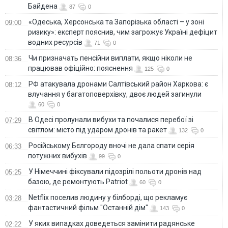
Байдена
87
0
«Одеська, Херсонська та Запорізька області – у зоні
09:00
ризику»: експерт пояснив, чим загрожує Україні дефіцит
водних ресурсів
71
0
Чи призначать пенсійни виплати, якщо ніколи не
08:36
працював офіційно: пояснення
125
0
РФ атакувала дронами Салтівський район Харкова: є
08:12
влучання у багатоповерхівку, двоє людей загинули
60
0
В Одесі пролунали вибухи та почалися перебої зі
07:29
світлом: місто під ударом дронів та ракет
132
0
Російському Бєлгороду вночі не дала спати серія
06:33
потужних вибухів
99
0
У Німеччині фіксували підозрілі польоти дронів над
05:25
базою, де ремонтують Patriot
60
0
Netflix поселив людину у білборді, що рекламує
03:28
фантастичний фільм "Останній дім"
143
0
У яких випадках доведеться замінити радянське
02:22