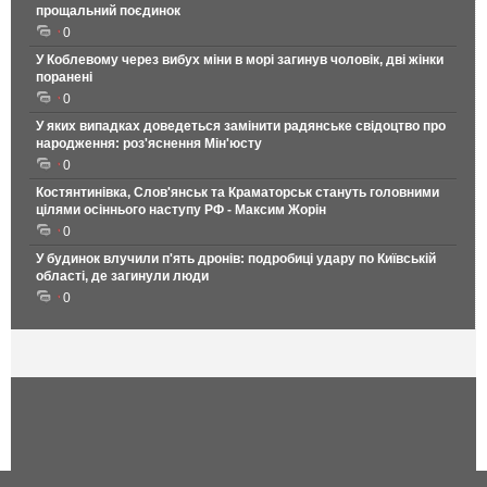
прощальний поєдинок
0
У Коблевому через вибух міни в морі загинув чоловік, дві жінки
поранені
0
У яких випадках доведеться замінити радянське свідоцтво про
народження: роз'яснення Мін'юсту
0
Костянтинівка, Слов'янськ та Краматорськ стануть головними
цілями осіннього наступу РФ - Максим Жорін
0
У будинок влучили п'ять дронів: подробиці удару по Київській
області, де загинули люди
0