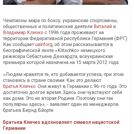
Чемпионы мира по боксу, украинские спортсмены,
общественные и политические деятели
Виталий
и
Владимир Кличко
с 1996 года проживают на
территории Федеративной республики Германия (ФРГ).
Как сообщает
uainforg
, об этом рассказывается в
биографической ленте «Klitschko» немецкого
режисёра Себастьяна Денхардта, всеукраинская
премьера которой назначена на 15 марта 2012 года.
«Людям нравятся те, кто добивается успеха, при этом
становясь в стране своими. Как это делают
братья Кличко
. Они живут в Германии с 96-го года. Это
достаточно долгое время. Здесь они чувствуют себя
как дома. Это их вторая Родина. Поэтому они так
популярны здесь», - заявляет один из менеджеров
братьев Бернд Бйорте.
Братьев Кличко вдохновляет символ нацистской
Германии