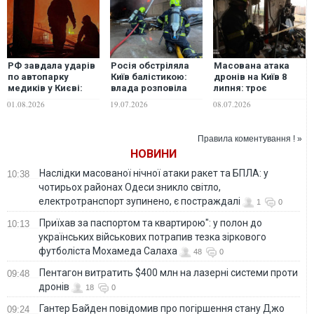
РФ завдала ударів
Росія обстріляла
Масована атака
по автопарку
Київ балістикою:
дронів на Київ 8
медиків у Києві:
влада розповіла
липня: троє
скільки "швидких"
про наслідки
загиблих, 14
01.08.2026
19.07.2026
08.07.2026
вигоріло вщент
поранених та
влучання у
багатоповерхівку
Правила коментування ! »
НОВИНИ
Наслідки масованої нічної атаки ракет та БПЛА: у
10:38
чотирьох районах Одеси зникло світло,
електротранспорт зупинено, є постраждалі
1
0
Приїхав за паспортом та квартирою": у полон до
10:13
українських військових потрапив тезка зіркового
футболіста Мохамеда Салаха
48
0
Пентагон витратить $400 млн на лазерні системи проти
09:48
дронів
18
0
Гантер Байден повідомив про погіршення стану Джо
09:24