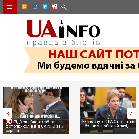
Експослу в США Стефанішині
Підбірка блогожаб та
обрали запобіжний захід
фотоприколів від UAINFO за 7
серпня