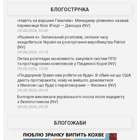
БЛОГОСТРІЧКА
«Навіть на вершині Гімалаїв». Менеджер упевнено назвав
переможця бою Ф’юрі — Джошуа (NV)
09.08.2026, 10:30
«Рішення є». Зеленський розповів, скільки часу
знадобиться Україні на розгортання виробництва Patriot
(NV)
09.08.2026, 10:15
Литва розглядає можливість закупівлі систем ППО
та протидронних комплексів у Південної Кореї (NV)
09.08.2026, 10:00
«Подарунків Трамп нам робити не буде». В обмін на що США
дають протиракети, чому не вийшло домовитися
з Маском і що буде з переговорами — Фесенко (NV)
09.08.2026, 09:45
Болгарія викликала українського посла після інциденту
з безпілотником (NV)
09.08.2026, 09:30
БЛОГОЖАБИ