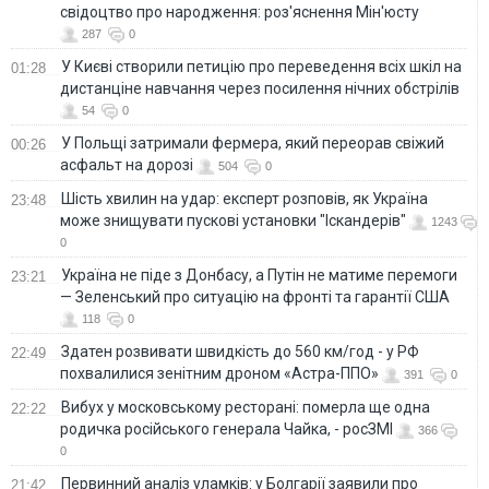
свідоцтво про народження: роз'яснення Мін'юсту
287
0
У Києві створили петицію про переведення всіх шкіл на
01:28
дистанціне навчання через посилення нічних обстрілів
54
0
У Польщі затримали фермера, який переорав свіжий
00:26
асфальт на дорозі
504
0
Шість хвилин на удар: експерт розповів, як Україна
23:48
може знищувати пускові установки "Іскандерів"
1243
0
Україна не піде з Донбасу, а Путін не матиме перемоги
23:21
— Зеленський про ситуацію на фронті та гарантії США
118
0
Здатен розвивати швидкість до 560 км/год - у РФ
22:49
похвалилися зенітним дроном «Астра-ППО»
391
0
Вибух у московському ресторані: померла ще одна
22:22
родичка російського генерала Чайка, - росЗМІ
366
0
Первинний аналіз уламків: у Болгарії заявили про
21:42