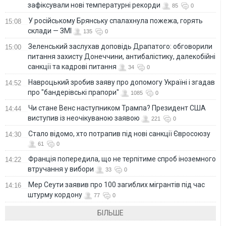
зафіксували нові температурні рекорди
85
0
У російському Брянську спалахнула пожежа, горять
15:08
склади — ЗМІ
135
0
Зеленський заслухав доповідь Драпатого: обговорили
15:00
питання захисту Донеччини, антибалістику, далекобійні
санкції та кадрові питання
34
0
Навроцький зробив заяву про допомогу Україні і згадав
14:52
про "бандерівські прапори"
1085
0
Чи стане Венс наступником Трампа? Президент США
14:44
виступив із неочікуваною заявою
221
0
Стало відомо, хто потрапив під нові санкції Євросоюзу
14:30
61
0
Франція попередила, що не терпітиме спроб іноземного
14:22
втручання у вибори
33
0
Мер Сеути заявив про 100 загиблих мігрантів під час
14:16
штурму кордону
77
0
БІЛЬШЕ