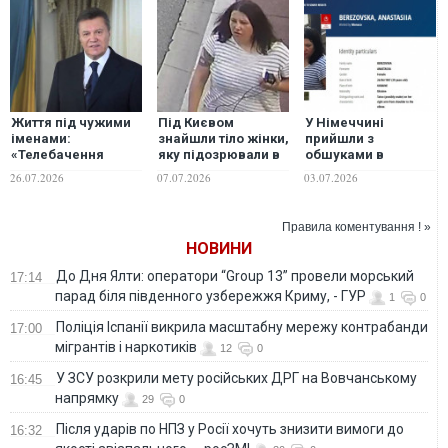
Життя під чужими
Під Києвом
У Німеччині
іменами:
знайшли тіло жінки,
прийшли з
«Телебачення
яку підозрювали в
обшуками в
Торонто» розкрило
замаху на
квартиру українки,
26.07.2026
07.07.2026
03.07.2026
деталі життя
Єрмолаєва в
підозрюваної у
Януковича та його
Монако, - ЗМІ
замаху в Монако
родини у РФ
Правила коментування ! »
НОВИНИ
До Дня Ялти: оператори “Group 13” провели морський
17:14
парад біля південного узбережжя Криму, - ГУР
1
0
Поліція Іспанії викрила масштабну мережу контрабанди
17:00
мігрантів і наркотиків
12
0
У ЗСУ розкрили мету російських ДРГ на Вовчанському
16:45
напрямку
29
0
Після ударів по НПЗ у Росії хочуть знизити вимоги до
16:32