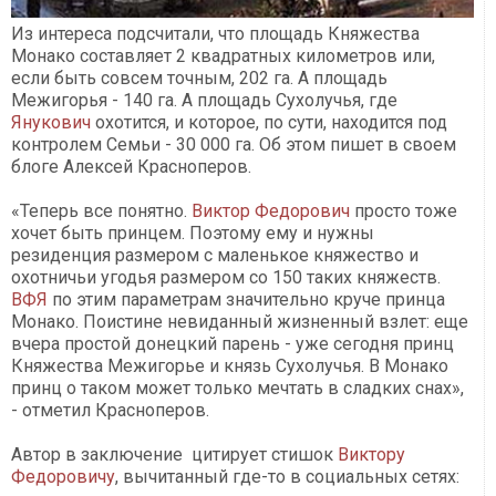
Из интереса подсчитали, что площадь Княжества
Монако составляет 2 квадратных километров или,
если быть совсем точным, 202 га. А площадь
Межигорья - 140 га. А площадь Сухолучья, где
Янукович
охотится, и которое, по сути, находится под
контролем Семьи - 30 000 га. Об этом пишет в своем
блоге Алексей Красноперов.
«Теперь все понятно.
Виктор Федорович
просто тоже
хочет быть принцем. Поэтому ему и нужны
резиденция размером с маленькое княжество и
охотничьи угодья размером со 150 таких княжеств.
ВФЯ
по этим параметрам значительно круче принца
Монако. Поистине невиданный жизненный взлет: еще
вчера простой донецкий парень - уже сегодня принц
Княжества Межигорье и князь Сухолучья. В Монако
принц о таком может только мечтать в сладких снах»,
- отметил Красноперов.
Автор в заключение цитирует стишок
Виктору
Федоровичу
, вычитанный где-то в социальных сетях: