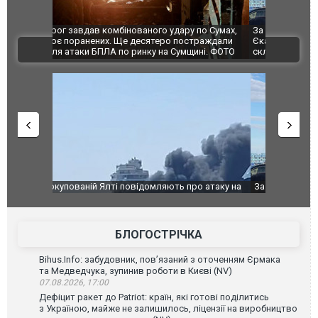
по Сумах,
За 2000 кілометрів від кордону з Україною: в
"Мої іграш
траждали
Єкатеринбурзі після атаки дронів загорівся
суперкарів
ВІДЕО
ині. ФОТО
склад Wildberries. ФОТО. ВІДЕО
о атаку на
За 2000 кілометрів від кордону з Україною: в
В Таїланді 
го диму.
Єкатеринбурзі після атаки дронів загорівся
блискавки 
склад Wildberries. ФОТО. ВІДЕО
постражда
БЛОГОСТРІЧКА
Bihus.Info: забудовник, пов’язаний з оточенням Єрмака
та Медведчука, зупинив роботи в Києві (NV)
07.08.2026, 17:00
Дефіцит ракет до Patriot: країн, які готові поділитись
з Україною, майже не залишилось, ліцензії на виробництво