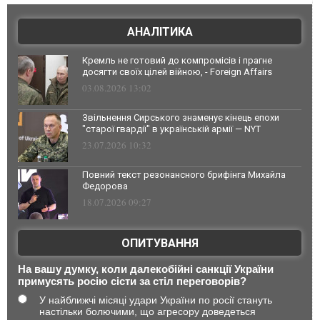
АНАЛІТИКА
Кремль не готовий до компромісів і прагне
досягти своїх цілей війною, - Foreign Affairs
03.08.2026 13:02
Звільнення Сирського знаменує кінець епохи
"старої гвардії" в українській армії — NYT
23.07.2026 10:32
Повний текст резонансного брифінга Михайла
Федорова
18.07.2026 09:27
ОПИТУВАННЯ
На вашу думку, коли далекобійні санкції України
примусять росію сісти за стіл переговорів?
У найближчі місяці удари України по росії стануть
настільки болючими, що агресору доведеться