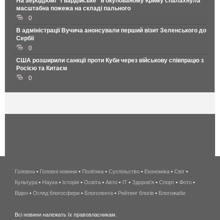
На аеродромі "Гвардійське" в окупованому Криму спалахнула
масштабна пожежа на складі пального
0
В адміністрації Вучича анонсували перший візит Зеленського до
Сербії
0
США розширили санкції проти Куби через військову співпрацю з
Росією та Китаєм
0
Головна
•
Головні новини
•
Політика
•
Суспільство
•
Економіка
беспроводной
•
Світ
•
Культура
•
Наука
•
Історія
•
Освіта
•
Авто
•
IT
•
Здоров'я
интернет
•
Спорт
•
Фото
•
Відео
•
Огляд блогосфери
•
Блоголента
•
Рейтинг блогів
киев
•
Блогожаби
и
Всі новини належать їх правовласникам.
область