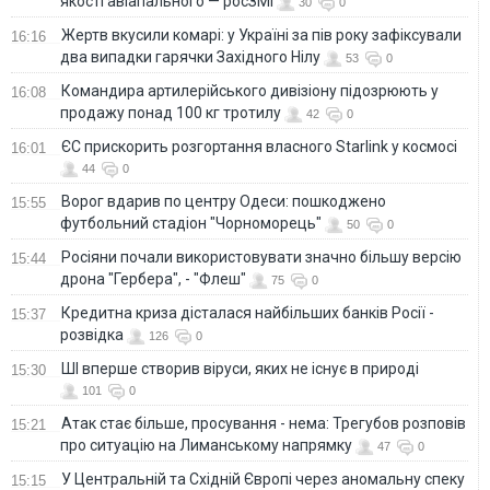
якості авіапального — росЗМІ
30
0
Жертв вкусили комарі: у Україні за пів року зафіксували
16:16
два випадки гарячки Західного Нілу
53
0
Командира артилерійського дивізіону підозрюють у
16:08
продажу понад 100 кг тротилу
42
0
ЄС прискорить розгортання власного Starlink у космосі
16:01
44
0
Ворог вдарив по центру Одеси: пошкоджено
15:55
футбольний стадіон "Чорноморець"
50
0
Росіяни почали використовувати значно більшу версію
15:44
дрона "Гербера", - "Флеш"
75
0
Кредитна криза дісталася найбільших банків Росії -
15:37
розвідка
126
0
ШІ вперше створив віруси, яких не існує в природі
15:30
101
0
Атак стає більше, просування - нема: Трегубов розповів
15:21
про ситуацію на Лиманському напрямку
47
0
У Центральній та Східній Європі через аномальну спеку
15:15