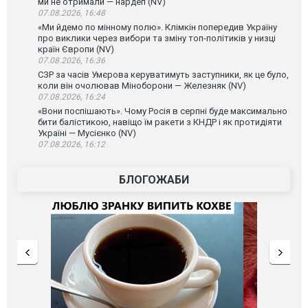
ми не отримали — нардеп (NV)
07.08.2026, 16:48
«Ми йдемо по мінному полю». Клімкін попередив Україну
про виклики через вибори та зміну топ-політиків у низці
країн Європи (NV)
07.08.2026, 16:36
СЗР за часів Умєрова керуватимуть заступники, як це було,
коли він очолював Міноборони — Железняк (NV)
07.08.2026, 16:24
«Вони поспішають». Чому Росія в серпні буде максимально
бити балістикою, навіщо їм ракети з КНДР і як протидіяти
Україні — Мусієнко (NV)
07.08.2026, 16:12
БЛОГОЖАБИ