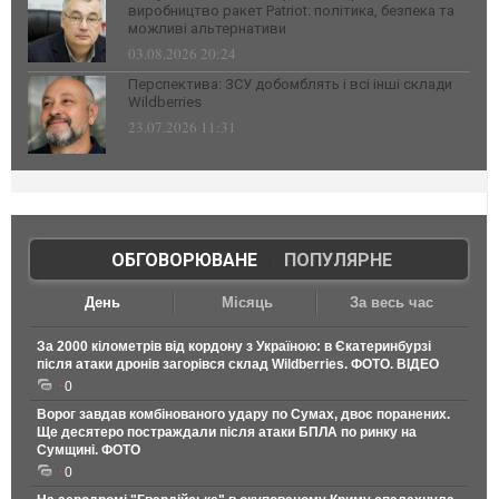
виробництво ракет Patriot: політика, безпека та
можливі альтернативи
03.08.2026 20:24
Перспектива: ЗСУ добомблять і всі інші склади
Wildberries
23.07.2026 11:31
ОБГОВОРЮВАНЕ
|
ПОПУЛЯРНЕ
День
Місяць
За весь час
За 2000 кілометрів від кордону з Україною: в Єкатеринбурзі
після атаки дронів загорівся склад Wildberries. ФОТО. ВІДЕО
0
Ворог завдав комбінованого удару по Сумах, двоє поранених.
Ще десятеро постраждали після атаки БПЛА по ринку на
Сумщині. ФОТО
0