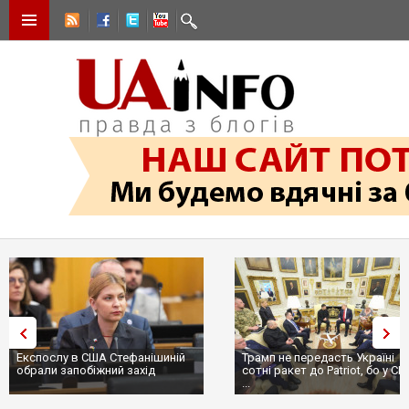
Експослу в США Стефанішиній
Трамп не передасть Україні
обрали запобіжний захід
сотні ракет до Patriot, бо у С
...