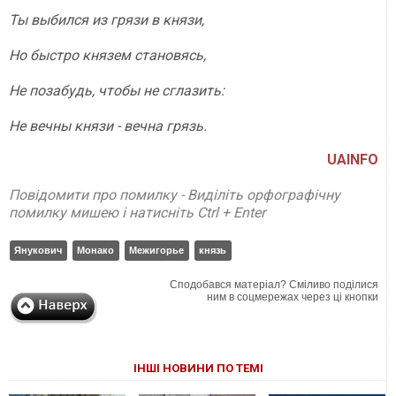
Ты выбился из грязи в князи,
Но быстро князем становясь,
Не позабудь, чтобы не сглазить:
Не вечны князи - вечна грязь.
UAINFO
Повідомити про помилку - Виділіть орфографічну
помилку мишею і натисніть Ctrl + Enter
Янукович
Монако
Межигорье
князь
Сподобався матеріал? Сміливо поділися
ним в соцмережах через ці кнопки
ІНШІ НОВИНИ ПО ТЕМІ