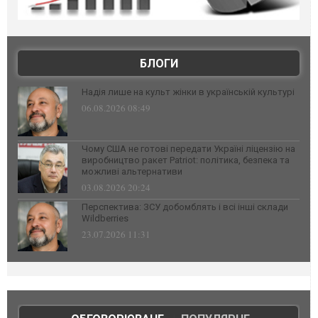
БЛОГИ
Надія лише на культ жінки в українській культурі
06.08.2026 08:49
Чому США не готові передати Україні ліцензію на
виробництво ракет Patriot: політика, безпека та
можливі альтернативи
03.08.2026 20:24
Перспектива: ЗСУ добомблять і всі інші склади
Wildberries
23.07.2026 11:31