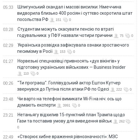
Шпигунський скандал і масові висилки: Німеччина
05:33
видворила близько 400 росіян і суттєво скоротила штат
посольства РФ
151
0
Студентам можуть скасувати пенсію по втраті
03:28
годувальника: у ПФУ назвали чотири причини
75
0
Українська розвідка зафіксувала ознаки зростаючого
02:29
песимізму в Росії
153
0
Норвезькі спецназівці привносять «дух вікінгів» у
01:27
підготовку українських військових — Business Insider
110
0
"Ти програєш". Голлівудський актор Ештон Кутчер
00:26
звернувся до Путіна після атаки РФ по Одесі
222
0
Чи варто на телефонi вимикати Wi-Fi на ніч: ось що
23:48
думають експерти
3991
0
Нетаньягу відхилив 15-пунктний план Трампа щодо
23:21
Гази та поставив умову для виведення військ
262
0
«Створює хибне враження рівнозначності»: МЗС
22:49