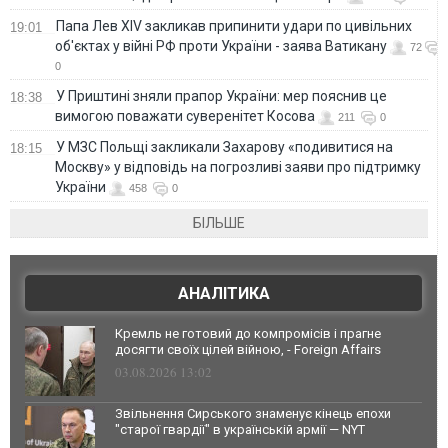
Папа Лев XIV закликав припинити удари по цивільних
19:01
об'єктах у війні РФ проти України - заява Ватикану
72
0
У Приштині зняли прапор України: мер пояснив це
18:38
вимогою поважати суверенітет Косова
211
0
У МЗС Польщі закликали Захарову «подивитися на
18:15
Москву» у відповідь на погрозливі заяви про підтримку
України
458
0
БІЛЬШЕ
АНАЛІТИКА
Кремль не готовий до компромісів і прагне
досягти своїх цілей війною, - Foreign Affairs
03.08.2026 13:02
Звільнення Сирського знаменує кінець епохи
"старої гвардії" в українській армії — NYT