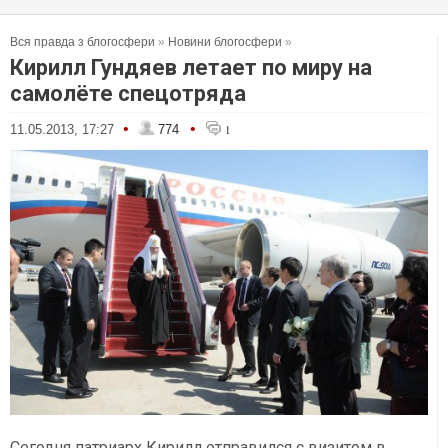
Вся правда з блогосфери
»
Новини блогосфери
»
Кирилл Гундяев летает по миру на
самолёте спецотряда
•
•
11.05.2013, 17:27
774
1
Сегодня патриарх Кирилл отправился с визитом в