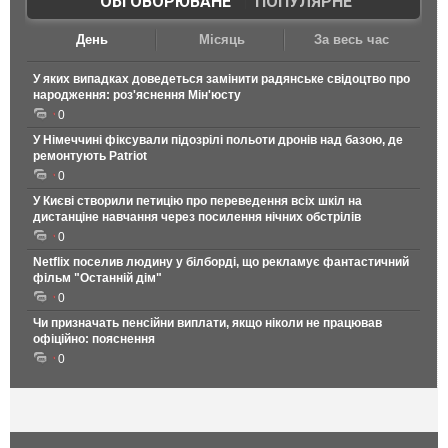
ОБГОВОРЮВАНЕ
|
ПОПУЛЯРНЕ
День
Місяць
За весь час
У яких випадках доведеться замінити радянське свідоцтво про
народження: роз'яснення Мін'юсту
0
У Німеччині фіксували підозрілі польоти дронів над базою, де
ремонтують Patriot
0
У Києві створили петицію про переведення всіх шкіл на
дистанціне навчання через посилення нічних обстрілів
0
Netflix поселив людину у білборді, що рекламує фантастичний
фільм "Останній дім"
0
Чи призначать пенсійни виплати, якщо ніколи не працював
офіційно: пояснення
0