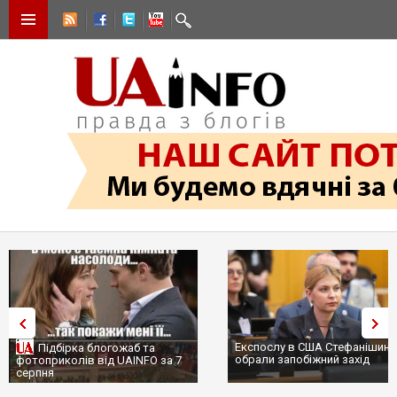
Експослу в США Стефанішині
Підбірка блогожаб та
обрали запобіжний захід
фотоприколів від UAINFO за 7
серпня