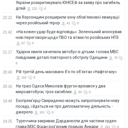
України розкритикувало ЮНІСЕФ за заяву про загибель
дітей
222
0
На Херсонщині розширили зону обов’язкової евакуації
22:22
через російський терор
41
0
«На кожен удар буде відповідь»: Зеленський анонсував
21:42
нові переговори щодо ПВО та атаки по російських НПЗ
67
0
Ударна хвиля зачепила автобус із дітьми: голова МВС
21:17
повідомив деталі повторного обстрілу Одещини
75
0
РФ третій день масовано б'є по об'єктах «Нафтогазу»
20:40
110
0
На трасі Одеса Миколаїв фургон врізався у два
20:16
мікроавтобуси, троє загиблих
94
0
Експрем'єрці Свириденко можуть запропонувати нову
19:49
посаду, і йдеться не про дипломатичну діяльність -
джерело
161
0
Туреччина закриває Дарданелли для частини суден:
19:25
глава МЗС Фідан роз'яснив позицію Анкари
261
0