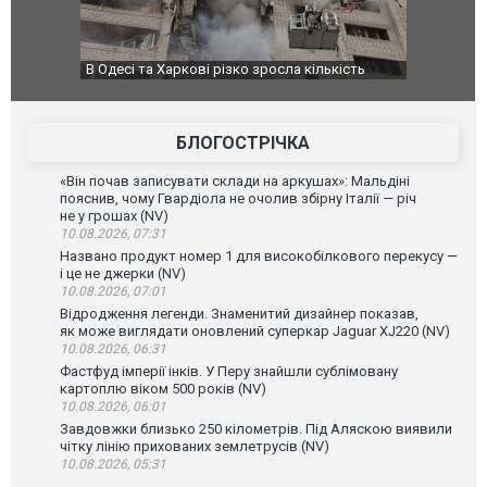
ькість
У парламенті Косово прем'єра закидали яйцями
Приїхав за
до українс
зіркового 
БЛОГОСТРІЧКА
«Він почав записувати склади на аркушах»: Мальдіні
пояснив, чому Гвардіола не очолив збірну Італії — річ
не у грошах (NV)
10.08.2026, 07:31
Названо продукт номер 1 для високобілкового перекусу —
і це не джерки (NV)
10.08.2026, 07:01
Відродження легенди. Знаменитий дизайнер показав,
як може виглядати оновлений суперкар Jaguar XJ220 (NV)
10.08.2026, 06:31
Фастфуд імперії інків. У Перу знайшли сублімовану
картоплю віком 500 років (NV)
10.08.2026, 06:01
Завдовжки близько 250 кілометрів. Під Аляскою виявили
чітку лінію прихованих землетрусів (NV)
10.08.2026, 05:31