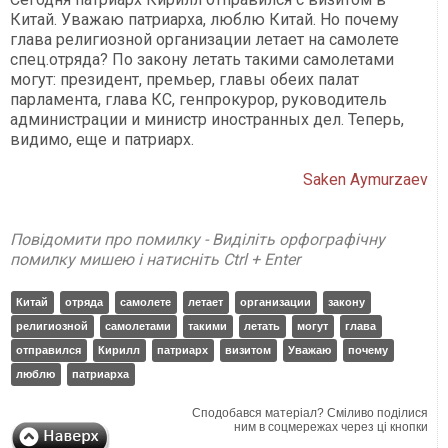
Китай. Уважаю патриарха, люблю Китай. Но почему
глава религиозной организации летает на самолете
спец.отряда? По закону летать такими самолетами
могут: президент, премьер, главы обеих палат
парламента, глава КС, генпрокурор, руководитель
администрации и министр иностранных дел. Теперь,
видимо, еще и патриарх.
Saken Aymurzaev
Повідомити про помилку - Виділіть орфографічну
помилку мишею і натисніть Ctrl + Enter
Китай
отряда
самолете
летает
организации
закону
религиозной
самолетами
такими
летать
могут
глава
отправился
Кирилл
патриарх
визитом
Уважаю
почему
люблю
патриарха
Сподобався матеріал? Сміливо поділися
ним в соцмережах через ці кнопки