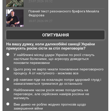
23.07.2026 10:32
Повний текст резонансного брифінга Михайла
Федорова
18.07.2026 09:27
ОПИТУВАННЯ
На вашу думку, коли далекобійні санкції України
примусять росію сісти за стіл переговорів?
У найближчі місяці удари України по росії стануть
настільки болючими, що агресору доведеться
поновити перемовини
Цього року не варто чекати поновлення переговорного
процесу. А от наступного - можливо все
рф навпаки піде на ескалацію попри здоровий глузд і
намагатиметься триматися до останнього
Найближчим часом росія може погодитись на
переговори, але серйозних намірів росіяни не
матимуть
Вже давно не роблю жодних прогнозів щодо
завершення війни