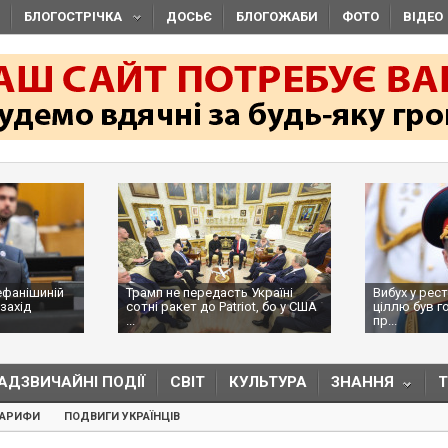
БЛОГОСТРІЧКА
ДОСЬЄ
БЛОГОЖАБИ
ФОТО
ВІДЕО
ефанішиній
Трамп не передасть Україні
Вибух у рес
захід
сотні ракет до Patriot, бо у США
ціллю був г
...
пр...
АДЗВИЧАЙНІ ПОДІЇ
СВІТ
КУЛЬТУРА
ЗНАННЯ
ТАРИФИ
ПОДВИГИ УКРАЇНЦІВ