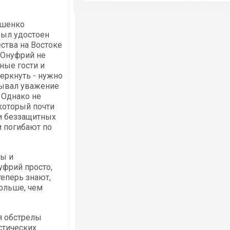
ошенко
был удостоен
ества на Востоке
 Онуфрий не
ьные гости и
еркнуть - нужно
зывал уважение
 Однако не
который почти
 и беззащитных
и погибают по
цы и
уфрий просто,
теперь знают,
больше, чем
я обстрелы
стических