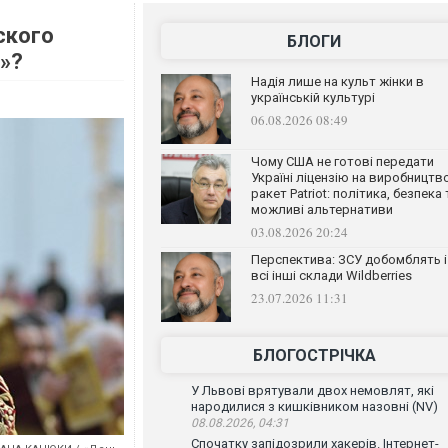
ского
БЛОГИ
»?
Надія лише на культ жінки в
українській культурі
06.08.2026 08:49
Чому США не готові передати
Україні ліцензію на виробництв
ракет Patriot: політика, безпека 
можливі альтернативи
03.08.2026 20:24
Перспектива: ЗСУ добомблять і
всі інші склади Wildberries
23.07.2026 11:31
БЛОГОСТРІЧКА
У Львові врятували двох немовлят, які
народилися з кишківником назовні (NV)
08.08.2026, 04:31
Спочатку запідозрили хакерів. Інтернет-