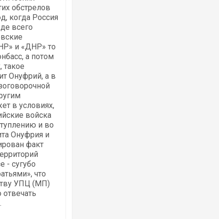
тих обстрелов
д, когда Россия
жде всего
овские
НР» и «ДНР» то
нбасс, а потом
Ворог завдав комбінованого удару по
, такое
двоє поранених. Ще десятеро постра
т Онуфрий, а в
після атаки БПЛА по ринку на Сумщині
езоговорочной
другим
т в условиях,
ийские войска
ступлению и во
ита Онуфрия и
ирован факт
территорий
е - сугубо
тьями», что
ству УПЦ (МП)
о отвечать
Вже вивели на тести: Ferrari готує оно
позашляховика Purosangue. ВІДЕО
.