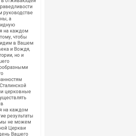
м в отживающей
праведливости
м руководстве
ны, а
видную
я на каждом
тому, чтобы
видим в Вашем
века и Вождя,
ории, но и
шего
нообразными
го
занностям
 Сталинской
ции церковные
существлять
 в
ая на каждом
гие результаты
 мы не можем
вной Церкви
 день Вашего