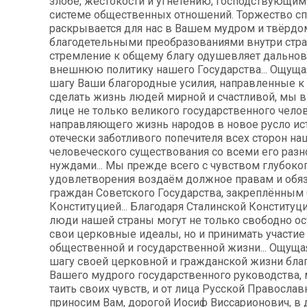
злобе, жестокости и угнетению, господствующи
системе общественных отношений. Торжество с
раскрывается для нас в Вашем мудром и твёрдо
благодетельными преобразованиями внутри стра
стремление к общему благу одушевляет дально
внешнюю политику нашего Государства... Ощуща
шагу Ваши благородные усилия, направленные к 
сделать жизнь людей мирной и счастливой, мы 
лице не только великого государственного чело
направляющего жизнь народов в новое русло ист
отечески заботливого попечителя всех сторон на
человеческого существования со всеми его раз
нуждами... Мы прежде всего с чувством глубоко
удовлетворения воздаём должное правам и обя
граждан Советского Государства, закреплённым
Конституцией... Благодаря Сталинской Конститу
люди нашей страны могут не только свободно о
свои церковные идеалы, но и принимать участие
общественной и государственной жизни... Ощущ
шагу своей церковной и гражданской жизни бла
Вашего мудрого государственного руководства,
таить своих чувств, и от лица Русской Правосла
приносим Вам, дорогой Иосиф Виссарионович, в