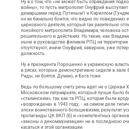
Ну а о том, что «не может быть оправдания подк
войны», то пусть митрополит Онуфрий выступает
демаршами перед Путиным1 и Кириллом (Гундяев
он их банально боится, что видно по поведению э
церковного деятеля, который так разительно отли
покойного митрополита Владимира, человека ост
решительного в действиях. Но такие, как Владими
ныне в руководстве филиала РПЦ на территории
отсутствуют, иначе Онуфрий, наверное, уже поте
должность...
Ну а президента Порошенко и украинскую власт
в рясах, которые демонстративно сидели в зале
Рады, не боятся. Думаю, и Бога тоже.
Ведь по большому счету речь идет не о Церкви Х
Московском патриархате, который лучше было б
«сталинским», так как та РПЦ, которая была врод
«возрождена» в 1943 году, - на самом деле типи
эпохи воинственного большевизма, результат ус
пропаганды ЦК ВКП (б) и «компетентных органов
«законы о декоммунизации» не в последнюю о
касаться и этой организации.