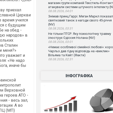
АНА КАНЮКИ / «День»
магазин групи компаній Текстиль-Контакт
атакували системи штучного інтелекту (N
кву приехал
08.08.2026, 04:01
ославной Церкви
Знімав принц Гаррі. Меган Маркл показа
е время учился
святковий танок з нагоди свого 45-річчя
(NV)
лся с будущим
08.08.2026, 03:31
е на обед -
Не тільки ПТСР. Яку психологічну травму
ждю народов» в
ілюструє Одіссея Нолана (NV)
кольких
08.08.2026, 03:01
ов Сталин
«Немає особливої сімейної любові»: кор
ли меня?»
Чарльз дав гідну відповідь на «виклик»
что уважает и
Вільяма та Кейт (Факти)
08.08.2026, 02:31
еля: «Не надо
ога, иначе бы
ІНФОГРАФІКА
раинской
митрополит
ии Верховной
а героев АТО -
ния - весь зал,
егации. А во
УПЦ (МП)