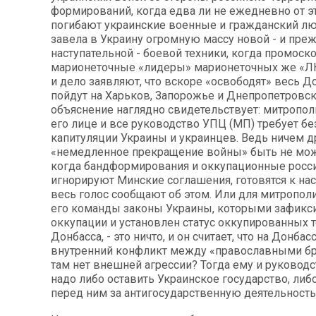
формирований, когда едва ли не ежедневно от э
погибают украинские военные и гражданский лю
завела в Украину огромную массу новой - и пре
наступательной - боевой техники, когда промоск
марионеточные «лидеры» марионеточных же «Л
и дело заявляют, что вскоре «освободят» весь До
пойдут на Харьков, Запорожье и Днепропетровск
объяснение наглядно свидетельствует: митрополи
его лице и все руководство УПЦ (МП) требует б
капитуляции Украины и украинцев. Ведь ничем 
«немедленное прекращение войны» быть не може
когда бандформирования и оккупационные росс
игнорируют Минские соглашения, готовятся к на
весь голос сообщают об этом. Или для митропол
его команды законы Украины, которыми зафикс
оккупации и установлен статус оккупированных 
Донбасса, - это ничто, и он считает, что на Донбасс
внутренний конфликт между «православными бра
там нет внешней агрессии? Тогда ему и руковод
надо либо оставить Украинское государство, либ
перед ним за антигосударственную деятельность