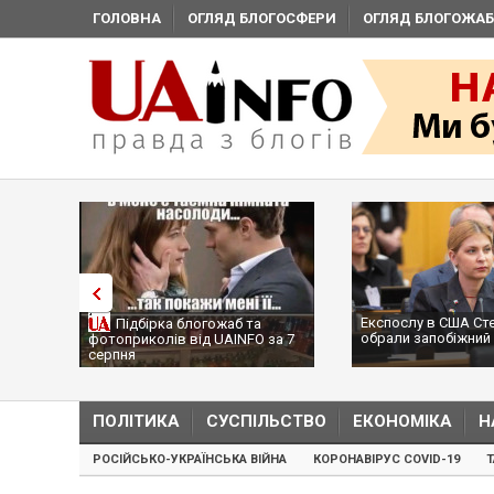
ГОЛОВНА
ОГЛЯД БЛОГОСФЕРИ
ОГЛЯД БЛОГОЖАБ
Експослу в США Ст
Підбірка блогожаб та
обрали запобіжний 
фотоприколів від UAINFO за 7
серпня
ПОЛІТИКА
СУСПІЛЬСТВО
ЕКОНОМІКА
Н
РОСІЙСЬКО-УКРАЇНСЬКА ВІЙНА
КОРОНАВІРУС COVID-19