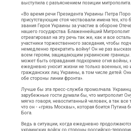
выступила с разъяснением позиции митрополита.
«Во время речи Президента Украины Петра Пор
присутствующие стоя чествовали имена тех, кто 
звания Героя Украины за участие в обороне Отеч
нашего государства. Блаженнейший Митрополит
отреагировал на эту речь так же, как и все остал
участники торжественного заседания, чтобы подч
немедленно прекратить войну! Он не раз выска
всем героям, защищающим украинские границы.
может быть оправдания подкормке огня войны, 
ежедневно уносит жизни не только военных, но
гражданских лиц Украины, в том числе детей. Он
обе стороны линии фронта».
Лучше бы эта пресс-служба промолчала. Украин
зарубежные гости думали бы, что митрополит Он
мягко говоря, невоспитанный человек, а так все 
что он - «грязь Москвы», которая боится Путина 
Бога.
Ведь в ситуации, когда ежедневно продолжаютс
украинских войск со стороны российско-террори