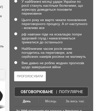
У найближчі місяці удари України по
росії стануть настільки болючими, що
V)
агресору доведеться поновити
перемовини
ла
Цього року не варто чекати поновлення
переговорного процесу. А от наступного
- можливо все
рф навпаки піде на ескалацію попри
здоровий глузд і намагатиметься
триматися до останнього
оль
Найближчим часом росія може
погодитись на переговори, але
серйозних намірів росіяни не матимуть
Вже давно не роблю жодних прогнозів
щодо завершення війни
ОБГОВОРЮВАНЕ
|
ПОПУЛЯРНЕ
День
Місяць
За весь час