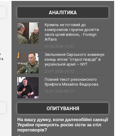
АНАЛІТИКА
Кремль не готовий до
компромісів і прагне досягти
своїх цілей війною, - Foreign
Affairs
03.08.2026 13:02
о
Звільнення Сирського знаменує
та
кінець епохи "старої гвардії" в
українській армії — NYT
23.07.2026 10:32
Повний текст резонансного
брифінга Михайла Федорова
18.07.2026 09:27
ОПИТУВАННЯ
На вашу думку, коли далекобійні санкції
України примусять росію сісти за стіл
переговорів?