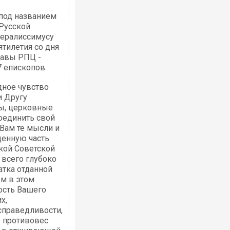
 под названием
 Русской
нералиссимусу
тилетия со дня
лавы РПЦ -
7 епископов.
дное чувство
и Другу
мы, церковные
оединить свой
Вам те мысли и
ценную часть
кой Советской
 всего глубоко
атка отданной
ем в этом
ость Вашего
х,
справедливости,
в противовес