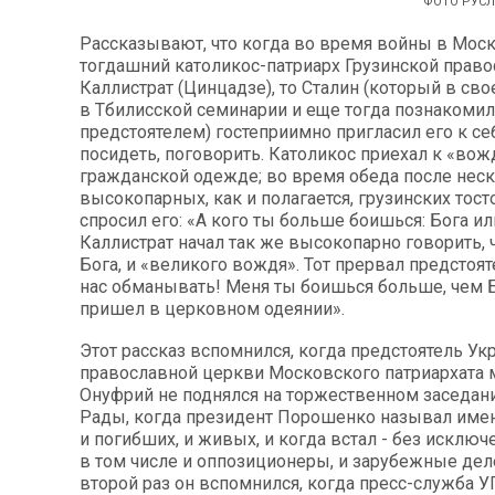
ФОТО РУСЛ
Рассказывают, что когда во время войны в Мос
тогдашний католикос-патриарх Грузинской прав
Каллистрат (Цинцадзе), то Сталин (который в сво
в Тбилисской семинарии и еще тогда познакоми
предстоятелем) гостеприимно пригласил его к себ
посидеть, поговорить. Католикос приехал к «во
гражданской одежде; во время обеда после нес
высокопарных, как и полагается, грузинских тост
спросил его: «А кого ты больше боишься: Бога и
Каллистрат начал так же высокопарно говорить, 
Бога, и «великого вождя». Тот прервал предстоят
нас обманывать! Меня ты боишься больше, чем Б
пришел в церковном одеянии».
Этот рассказ вспомнился, когда предстоятель Ук
православной церкви Московского патриархата 
Онуфрий не поднялся на торжественном заседан
Рады, когда президент Порошенко называл имен
и погибших, и живых, и когда встал - без исключе
в том числе и оппозиционеры, и зарубежные дел
второй раз он вспомнился, когда пресс-служба 