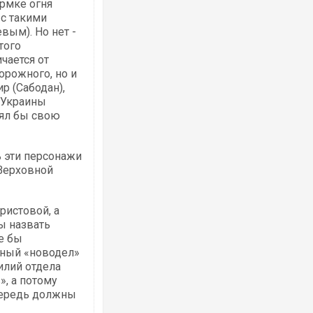
ормке огня
 с такими
ым). Но нет -
того
чается от
орожного, но и
р (Сабодан),
 Украины
рял бы свою
ь эти персонажи
 Верховной
ристовой, а
ы назвать
е бы
чный «новодел»
илий отдела
», а потому
чередь должны