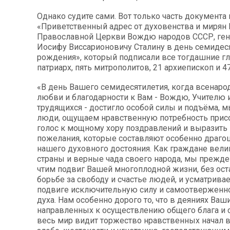
Однако судите сами. Вот только часть документа
«Приветственный адрес от духовенства и мирян
Православной Церкви Вождю народов СССР, ге
Иосифу Виссарионовичу Сталину в день семидеся
рождения», который подписали все тогдашние г
патриарх, пять митрополитов, 21 архиепископ и 4
«В день Вашего семидесятилетия, когда всенаро
любви и благодарности к Вам - Вождю, Учителю 
трудящихся - достигло особой силы и подъёма, 
люди, ощущаем нравственную потребность прис
голос к мощному хору поздравлений и выразить 
пожелания, которые составляют особенно драго
нашего духовного достояния. Как граждане вели
страны и верные чада своего народа, мы прежде
чтим подвиг Вашей многоплодной жизни, без ост
борьбе за свободу и счастье людей, и усматрива
подвиге исключительную силу и самоотверженн
духа. Нам особенно дорого то, что в деяниях Ваши
направленных к осуществлению общего блага и 
весь мир видит торжество нравственных начал 