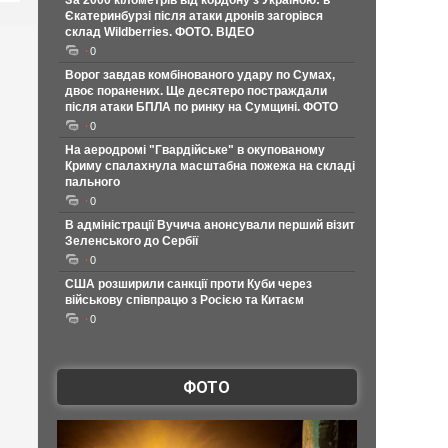
За 2000 кілометрів від кордону з Україною: в
Єкатеринбурзі після атаки дронів загорівся
склад Wildberries. ФОТО. ВІДЕО
0
Ворог завдав комбінованого удару по Сумах,
двоє поранених. Ще десятеро постраждали
після атаки БПЛА по ринку на Сумщині. ФОТО
0
На аеродромі "Гвардійське" в окупованому
Криму спалахнула масштабна пожежа на складі
пального
0
В адміністрації Вучича анонсували перший візит
Зеленського до Сербії
0
США розширили санкції проти Куби через
військову співпрацю з Росією та Китаєм
0
ФОТО