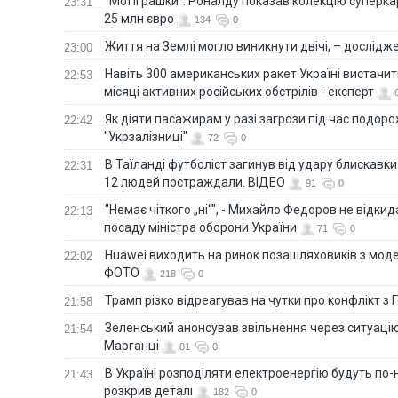
"Мої іграшки": Роналду показав колекцію суперка
23:31
25 млн євро
134
0
Життя на Землі могло виникнути двічі, – дослідж
23:00
Навіть 300 американських ракет Україні вистачит
22:53
місяці активних російських обстрілів - експерт
Як діяти пасажирам у разі загрози під час подорож
22:42
"Укрзалізниці"
72
0
В Таїланді футболіст загинув від удару блискавки
22:31
12 людей постраждали. ВІДЕО
91
0
"Немає чіткого „ні“", - Михайло Федоров не відки
22:13
посаду міністра оборони України
71
0
Huawei виходить на ринок позашляховиків з моде
22:02
ФОТО
218
0
Трамп різко відреагував на чутки про конфлікт з 
21:58
Зеленський анонсував звільнення через ситуацію
21:54
Марганці
81
0
В Україні розподіляти електроенергію будуть по
21:43
розкрив деталі
182
0