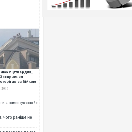
нюк підтвердив,
Захарченко
стерігав за бійкою
травня з даху
5.2013
вила коментування ! »
, чого раніше не