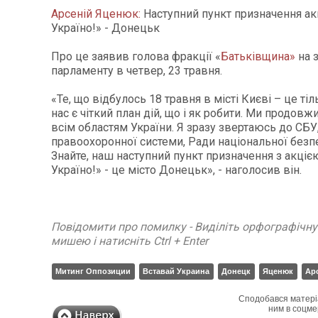
Арсеній Яценюк:
Наступний пункт призначення акц
Україно!» - Донецьк
Про це заявив голова фракції «
Батьківщина»
на з
парламенту в четвер, 23 травня.
«Те, що відбулось 18 травня в місті Києві – це тіл
нас є чіткий план дій, що і як робити. Ми продов
всім областям України. Я зразу звертаюсь до СБУ
правоохоронної системи, Ради національної безпе
Знайте, наш наступний пункт призначення з акціє
Україно!» - це місто Донецьк», - наголосив він.
Повідомити про помилку - Виділіть орфографічн
мишею і натисніть Ctrl + Enter
Митинг Оппозиции
Вставай Украина
Донецк
Яценюк
Ар
Сподобався матері
ним в соцме