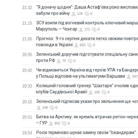
"Я доначу щодня": Даша Астаф'єва різко висловила
21:32
забули про війну
126
0
ЗСУ взяли під вогневий контроль ключовий марш
21:15
Маріуполь — Чонгар
172
0
Прогноз: 9-го серпня дихати легко свіжим повіт
21:00
повсюди в Україні
833
0
Зеленський доручив підготувати спеціальну санк
20:55
проти РФ
75
0
Чи відмовиться Україна від героїв УПА та Бандер
20:42
у Польщі відповів на ультиматуми Варшави
347
Колишній головний тренер "Шахтаря" очолив оди
20:33
клубів Саудівської Аравії
105
0
Зеленський підписав укази про звільнення ще чо
20:15
149
0
Битва за Арктику: як кремль втрачає регіон через 
20:01
– ГУР
652
0
Росія терміново шукає заміну своїм "Іскандерам":
19:54