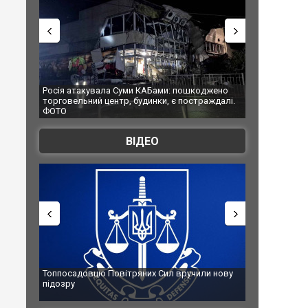
Росія атакувала Суми КАБами: пошкоджено
Українські надзвичай
торговельний центр, будинки, є постраждалі.
під час ліквідації мас
ФОТО
Франції
ВІДЕО
Топпосадовцю Повітряних Сил вручили нову
Сили оборони уразил
підозру
губернатор регіону 
атаку. ВІДЕО