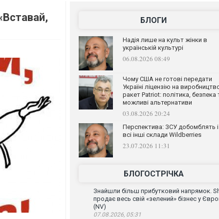
«Вставай,
БЛОГИ
Надія лише на культ жінки в
українській культурі
06.08.2026 08:49
Чому США не готові передати
Україні ліцензію на виробництв
ракет Patriot: політика, безпека 
можливі альтернативи
03.08.2026 20:24
Перспектива: ЗСУ добомблять і
всі інші склади Wildberries
23.07.2026 11:31
БЛОГОСТРІЧКА
Знайшли більш прибутковий напрямок. Sh
продає весь свій «зелений» бізнес у Євро
(NV)
07.08.2026, 05:31