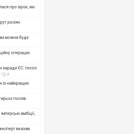
ся про зірок, які
рут росіян
рям можна буде
ційну операцію
и заради ЄС: посол
0
н із найкращих
тирьох послів
імперські амбіції,
 експерт вказав