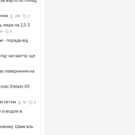
рів вартістю понад
ення
206
0
ь лише на 2,5-3
66
0
і - поради від
 під час матчу: ще
дає повернення на
ллю Stelato G9.
Гегсетом
82
0
 із водою в
-новому: Шмигаль