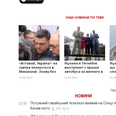
ІНШІ НОВИНИ ПО ТЕМІ
«Вставай, Україна!» на
Яценюк и Тягнибок
Яце
завтра планується в
выступают с крыши
що 
Миколаєві. Знову без
автобуса на митинге в
спо
Кличка?
Донецке
18 
12.06.2013
31.05.2013
23.0
Пра
НОВИНИ
Потужний гавайський телескоп виявив на Сонці те
23:55
бачив ніхто
275
0