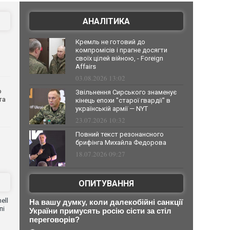
АНАЛІТИКА
Кремль не готовий до
компромісів і прагне досягти
своїх цілей війною, - Foreign
Affairs
03.08.2026 13:02
о
Звільнення Сирського знаменує
та
кінець епохи "старої гвардії" в
українській армії — NYT
23.07.2026 10:32
Повний текст резонансного
брифінга Михайла Федорова
18.07.2026 09:27
ОПИТУВАННЯ
ell
На вашу думку, коли далекобійні санкції
пі
України примусять росію сісти за стіл
переговорів?