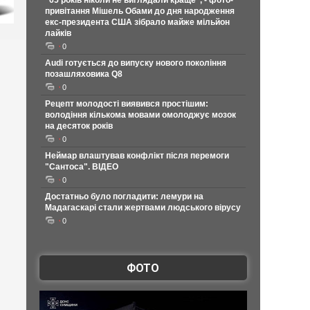
"65 років ніколи не виглядали краще", - фото-
привітання Мішель Обами до дня народження
екс-президента США зібрало майже мільйон
лайків
0
Audi готується до випуску нового покоління
позашляховика Q8
0
Рецепт молодості виявився простішим:
володіння кількома мовами омолоджує мозок
на десяток років
0
Неймар влаштував конфлікт після перемоги
"Сантоса". ВІДЕО
0
Достатньо було погладити: лемури на
Мадагаскарі стали жертвами людського вірусу
0
ФОТО