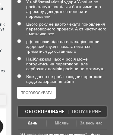
У найближчі місяці удари України по
n
росії стануть настільки болючими, що
ва
агресору доведеться поновити
перемовини
Цього року не варто чекати поновлення
і»:
переговорного процесу. А от наступного
тує
- можливо все
рф навпаки піде на ескалацію попри
здоровий глузд і намагатиметься
у
триматися до останнього
Найближчим часом росія може
погодитись на переговори, але
серйозних намірів росіяни не матимуть
ому
Вже давно не роблю жодних прогнозів
щодо завершення війни
ОБГОВОРЮВАНЕ
|
ПОПУЛЯРНЕ
День
Місяць
За весь час