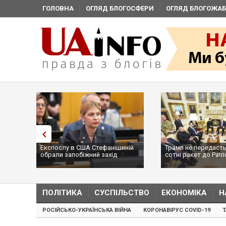
ГОЛОВНА
ОГЛЯД БЛОГОСФЕРИ
ОГЛЯД БЛОГОЖАБ
Експослу в США Стефанішиній
Трамп не передасть
обрали запобіжний захід
сотні ракет до Patri
...
ПОЛІТИКА
СУСПІЛЬСТВО
ЕКОНОМІКА
Н
РОСІЙСЬКО-УКРАЇНСЬКА ВІЙНА
КОРОНАВІРУС COVID-19