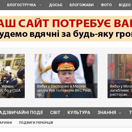
БЛОГОСТРІЧКА
ДОСЬЄ
БЛОГОЖАБИ
ФОТО
ВІДЕО
 Україні
Вибух у ресторані в Москві:
Вибух у Мос
ot, бо у США
ціллю був головком ВКС Росії,
загиблими: 
пр...
ресторан...
АДЗВИЧАЙНІ ПОДІЇ
СВІТ
КУЛЬТУРА
ЗНАННЯ
ТАРИФИ
ПОДВИГИ УКРАЇНЦІВ