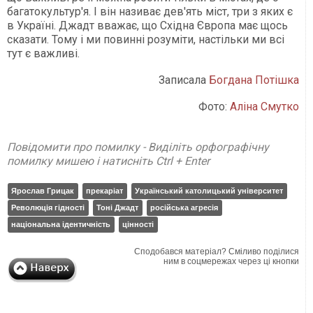
багатокультур'я. І він називає дев'ять міст, три з яких є
в Україні. Джадт вважає, що Східна Європа має щось
сказати. Тому і ми повинні розуміти, настільки ми всі
тут є важливі.
Записала
Богдана Потішка
Фото:
Аліна Смутко
Повідомити про помилку - Виділіть орфографічну
помилку мишею і натисніть Ctrl + Enter
Ярослав Грицак
прекаріат
Український католицький університет
Революція гідності
Тоні Джадт
російська агресія
національна ідентичність
цінності
Сподобався матеріал? Сміливо поділися
ним в соцмережах через ці кнопки