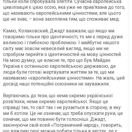
тільки коли спробувала злетіти. Сучасна європейська
цивілізація є цією осою, яка уже не прив'язана до того,
що називають європейськими цінностями, але цього
ще не знає, – вона захоплена тим, що споживає мед.
Камю, Колаковский, Джадт вважали, що якщо ми
говоримо тільки про ідентичності, то ми є перед дуже
великою і глибокою проблемою. І майбутнє нашого
світу має зовсім невеселий вигляд, якщо ми не
спробуєм перейти з ідентичностей на мову цінностей.
На мою думку, це власне те, про що був Майдан.
Україна є останньою європейською державою, де
люди були готові жертвувати життям за те, що ми
називаємо «європейськими цінностями». На жаль, цей
досвід наші потенційні союзники не зауважили.
Вертаючись до тези, що нема окремо української
розв'язки, нема окремо європейської. Якщо це
справді так, то світ так і не рухається в сторону, в яку
ми б хотіли. Це не означає, що треба опускати руки, це
означає, що ми повинні бути голосніші. Джадт,
закінчуючи свій есей «Пограничний народ», говорить,
що важливі речі можна робити тільки в містах, де є