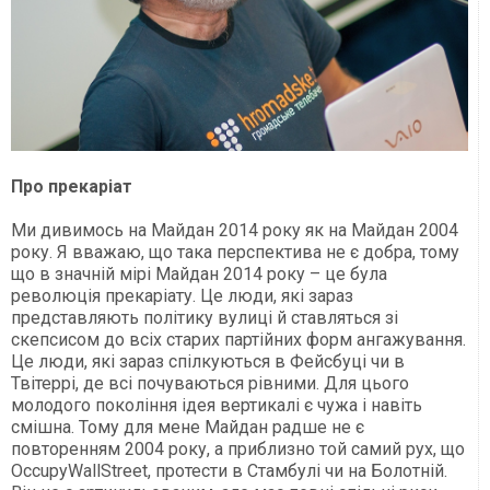
Про прекаріат
Ми дивимось на Майдан 2014 року як на Майдан 2004
року. Я вважаю, що така перспектива не є добра, тому
що в значній мірі Майдан 2014 року – це була
революція прекаріату. Це люди, які зараз
представляють політику вулиці й ставляться зі
скепсисом до всіх старих партійних форм ангажування.
Це люди, які зараз спілкуються в Фейсбуці чи в
Твітеррі, де всі почуваються рівними. Для цього
молодого покоління ідея вертикалі є чужа і навіть
смішна. Тому для мене Майдан радше не є
повторенням 2004 року, а приблизно той самий рух, що
OccupyWallStreet, протести в Стамбулі чи на Болотній.