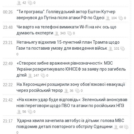
42
0
"Ти програєш". Голлівудський актор Ештон Кутчер
00:26
звернувся до Путіна після атаки РФ по Одесі
104
0
Чи варто на телефонi вимикати Wi-Fi на ніч: ось що
23:48
думають експерти
343
0
Нетаньягу відхилив 15-пунктний план Трампа щодо
23:21
Гази та поставив умову для виведення військ
101
0
«Створює хибне враження рівнозначності»: МЗС
22:49
України розкритикувало ЮНІСЕФ за заяву про загибель
дітей
147
0
На Херсонщині розширили зону обов’язкової евакуації
22:22
через російський терор
36
0
«На кожен удар буде відповідь»: Зеленський анонсував
21:42
нові переговори щодо ПВО та атаки по російських НПЗ
56
0
Ударна хвиля зачепила автобус із дітьми: голова МВС
21:17
повідомив деталі повторного обстрілу Одещини
68
0