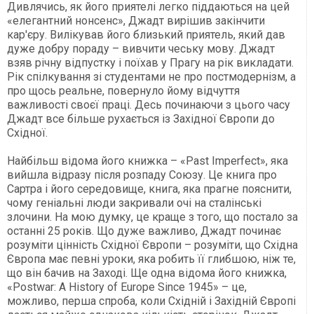
Дивлячись, як його приятелі легко піддаються на цей
«елегантний нонсенс», Джадт вирішив закінчити
кар'єру. Вилікував його близький приятель, який дав
дуже добру пораду – вивчити чеську мову. Джадт
взяв річну відпустку і поїхав у Прагу на рік викладати.
Рік спілкування зі студентами не про постмодернізм, а
про щось реальне, повернуло йому відчуття
важливості своєї праці. Десь починаючи з цього часу
Джадт все більше рухається із Західної Європи до
Східної.
Найбільш відома його книжка – «Past Imperfect», яка
вийшла відразу після розпаду Союзу. Це книга про
Сартра і його середовище, книга, яка прагне пояснити,
чому геніальні люди закривали очі на сталінські
злочини. На мою думку, це краще з того, що постало за
останні 25 років. Що дуже важливо, Джадт починає
розуміти цінність Східної Європи – розуміти, що Східна
Європа має певні уроки, яка робить її глибшою, ніж те,
що він бачив на Заході. Ще одна відома його книжка,
«Postwar: A History of Europe Since 1945» – це,
можливо, перша спроба, коли Східній і Західній Європі