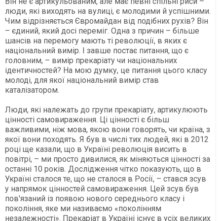
Він не є артикульованим, але має певні спільні риси –
люди, які виходять на вулиці, є молодими й успішними.
Чим відрізняється Євромайдан від подібних рухів? Він
– єдиний, який досі переміг. Одна з причин – більше
шансів на перемогу мають ті революції, в яких є
національний вимір. І завше постає питання, що є
головним, – вимір прекаріату чи національних
ідентичностей? На мою думку, це питання цього класу
молоді, для якої національний вимір став
каталізатором.
Люди, які належать до групи прекаріату, артикулюють
цінності самовираження. Ці цінності є більш
важливими, ніж мова, якою вони говорять, чи країна, з
якої вони походять. Я був в числі тих людей, які в 2012
році ще казали, що в Україні революція висить в
повітрі, – ми просто дивилися, як міняються цінності за
останні 10 років. Дослідження чітко показують, що в
Україні сталося те, що не сталося в Росії, – стався зсув
у напрямок цінностей самовираження. Цей зсув був
пов'язаний із появою нового середнього класу і
покоління, яке ми називаємо «поколінням
незалежності». Прекаріат в Україні існує в усіх великих