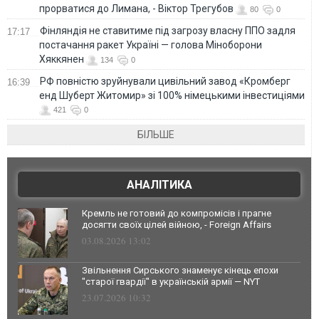
прорватися до Лимана, - Віктор Трегубов
80
0
Фінляндія не ставитиме під загрозу власну ППО задля
17:17
постачання ракет Україні — голова Міноборони
Хяккянен
134
0
РФ повністю зруйнували цивільний завод «Кромберг
16:39
енд Шуберт Житомир» зі 100% німецькими інвестиціями
421
0
БІЛЬШЕ
АНАЛІТИКА
Кремль не готовий до компромісів і прагне
досягти своїх цілей війною, - Foreign Affairs
03.08.2026 13:02
Звільнення Сирського знаменує кінець епохи
"старої гвардії" в українській армії — NYT
23.07.2026 10:32