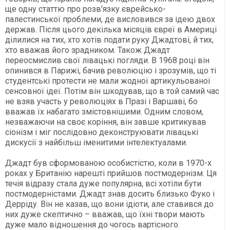
ще одну статтю про розв'язку єврейсько-
палестинської проблеми, де висловився за ідею двох
держав. Після цього декілька місяців євреї в Америці
ділилися на тих, хто хотів подати руку Джадтові, й тих,
хто вважав його зрадником. Також Джадт
переосмислив свої лівацькі погляди. В 1968 році він
опинився в Парижі, бачив революцію і зрозумів, що ті
студентські протести не мали жодної артикульованої
сенсовної ідеї. Потім він шкодував, що в той самий час
не взяв участь у революціях в Празі і Варшаві, бо
вважав їх набагато змістовнішими. Одним словом,
незважаючи на своє коріння, він завше критикував
сіонізм і міг послідовно деконструювати лівацькі
дискусії з найбільш іменитими інтелектуалами.
Джадт був сформованою особистістю, коли в 1970-х
роках у Британію нарешті прийшов постмодернізм. Ця
течія відразу стала дуже популярна, всі хотіли бути
постмодерністами. Джадт знав досить близько Фуко і
Дерріду. Він не казав, що вони ідіоти, але ставився до
них дуже скептично – вважав, що їхні твори мають
дуже мало відношення до чогось вартісного.