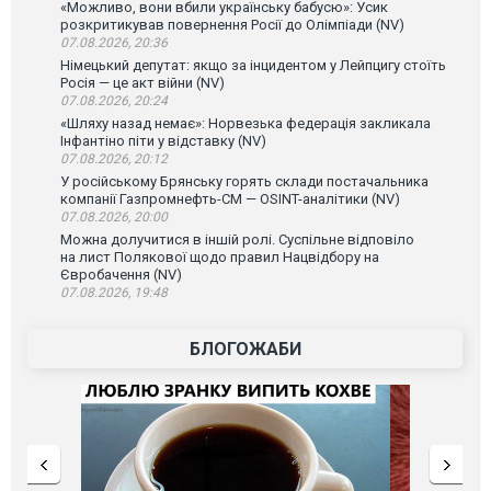
«Можливо, вони вбили українську бабусю»: Усик
розкритикував повернення Росії до Олімпіади (NV)
07.08.2026, 20:36
Німецький депутат: якщо за інцидентом у Лейпцигу стоїть
Росія — це акт війни (NV)
07.08.2026, 20:24
«Шляху назад немає»: Норвезька федерація закликала
Інфантіно піти у відставку (NV)
07.08.2026, 20:12
У російському Брянську горять склади постачальника
компанії Газпромнефть-СМ — OSINT-аналітики (NV)
07.08.2026, 20:00
Можна долучитися в іншій ролі. Суспільне відповіло
на лист Полякової щодо правил Нацвідбору на
Євробачення (NV)
07.08.2026, 19:48
БЛОГОЖАБИ