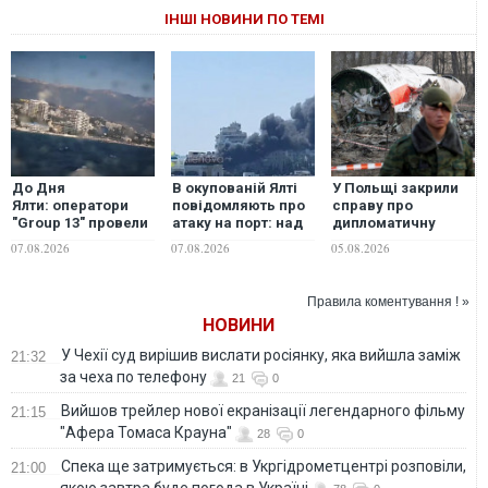
ІНШІ НОВИНИ ПО ТЕМІ
До Дня
В окупованій Ялті
У Польщі закрили
Ялти: оператори
повідомляють про
справу про
"Group 13" провели
атаку на порт: над
дипломатичну
морський парад
містом навис стовп
зраду у зв'язку зі
07.08.2026
07.08.2026
05.08.2026
біля південного
чорного диму.
Смоленською
узбережжя Криму,
ВІДЕО
катастрофою
- ГУР
Правила коментування ! »
НОВИНИ
У Чехії суд вирішив вислати росіянку, яка вийшла заміж
21:32
за чеха по телефону
21
0
Вийшов трейлер нової екранізації легендарного фільму
21:15
"Афера Томаса Крауна"
28
0
Спека ще затримується: в Укргідрометцентрі розповіли,
21:00
якою завтра буде погода в Україні