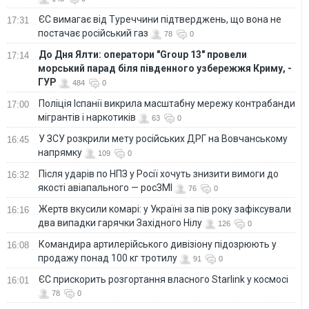
ЄС вимагає від Туреччини підтверджень, що вона не
17:31
постачає російський газ
78
0
До Дня Ялти: оператори "Group 13" провели
17:14
морський парад біля південного узбережжя Криму, -
ГУР
484
0
Поліція Іспанії викрила масштабну мережу контрабанди
17:00
мігрантів і наркотиків
63
0
У ЗСУ розкрили мету російських ДРГ на Вовчанському
16:45
напрямку
109
0
Після ударів по НПЗ у Росії хочуть знизити вимоги до
16:32
якості авіапального — росЗМІ
76
0
Жертв вкусили комарі: у Україні за пів року зафіксували
16:16
два випадки гарячки Західного Нілу
126
0
Командира артилерійського дивізіону підозрюють у
16:08
продажу понад 100 кг тротилу
91
0
ЄС прискорить розгортання власного Starlink у космосі
16:01
78
0