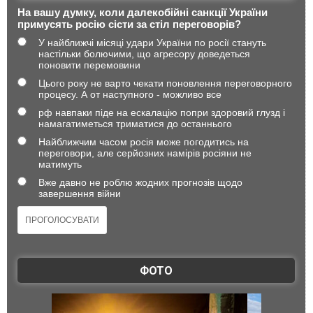
На вашу думку, коли далекобійні санкції України
примусять росію сісти за стіл переговорів?
У найближчі місяці удари України по росії стануть
настільки болючими, що агресору доведеться
поновити перемовини
Цього року не варто чекати поновлення переговорного
процесу. А от наступного - можливо все
рф навпаки піде на ескалацію попри здоровий глузд і
намагатиметься триматися до останнього
Найближчим часом росія може погодитись на
переговори, але серйозних намірів росіяни не
матимуть
Вже давно не роблю жодних прогнозів щодо
завершення війни
ФОТО