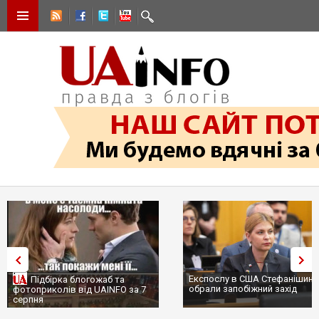
Експослу в США Стефанішині
Підбірка блогожаб та
обрали запобіжний захід
фотоприколів від UAINFO за 7
серпня