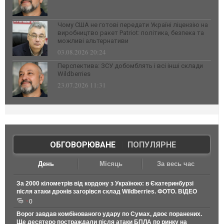
Чому США не готові передати Україні ліцензію на
виробництво ракет Patriot: політика, безпека та
можливі альтернативи
03.08.2026 20:24
Перспектива: ЗСУ добомблять і всі інші склади
Wildberries
23.07.2026 11:31
ОБГОВОРЮВАНЕ
|
ПОПУЛЯРНЕ
День
Місяць
За весь час
За 2000 кілометрів від кордону з Україною: в Єкатеринбурзі
після атаки дронів загорівся склад Wildberries. ФОТО. ВІДЕО
0
Ворог завдав комбінованого удару по Сумах, двоє поранених.
Ще десятеро постраждали після атаки БПЛА по ринку на