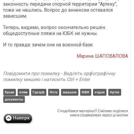
законность передачи спорной территории "Артеку",
тоже не нашлись. Вопрос до аннексии оставался
зависшим.
Теперь, видимо, вопрос окончательно решён:
общедоступные пляжи на ЮБК не нужны.
И то правда: зачем они на военной базе.
Марина ШАПОВАЛОВА
Повідомити про помилку - Виділіть орфографічну
помилку мишею і натисніть Ctrl + Enter
Крым
пляж
Гурзуф
Ялта
закрыли
ЮБК
отдых
Артек
документы
Сподобався матеріал? Сміливо поділися
ним в соцмережах через ці кнопки