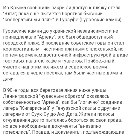
Из Крыма сообщили: закрыли доступ к пляжу отеля
"Ялта"; пока ещё пытается бороться бывший
"кооперативный пляж" в Гурзуфе (Гуровские камни).
Гуровские камни до украинской независимости не
принадлежали "Артеку", это был общедоступный
городской пляж. В последние советские годы он стал
кооперативным - частично платным с плохонькой, но
по тем временам достаточной инфраструктурой в виде
торговых палаток, кафе и туалетов. Прибрежный
участок над этим поляжем в советское время
оставался в черте посёлка, там были частные дома и
дачи.
В 90-е годы вся береговая линия ниже улицы
Ленинградской "чудесным образом" оказалась
собственностью "Артека", как бы "логично" соединив
лагерь "Кипарисный" у Генуэзской скалы с другими
лагерями от Суук-Су до Аю-Дага. Жители полосы
отчуждения долго пытались бороться за свои права,
но все необходимые документы "внезапно
потерялись". Правда, и документы, подтверждающие