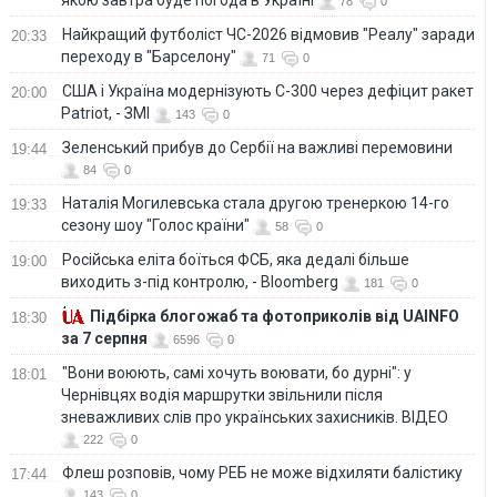
78
0
Найкращий футболіст ЧС-2026 відмовив "Реалу" заради
20:33
переходу в "Барселону"
71
0
США і Україна модернізують С-300 через дефіцит ракет
20:00
Patriot, - ЗМІ
143
0
Зеленський прибув до Сербії на важливі перемовини
19:44
84
0
Наталія Могилевська стала другою тренеркою 14-го
19:33
сезону шоу "Голос країни"
58
0
Російська еліта боїться ФСБ, яка дедалі більше
19:00
виходить з-під контролю, - Bloomberg
181
0
Підбірка блогожаб та фотоприколів від UAINFO
18:30
за 7 серпня
6596
0
"Вони воюють, самі хочуть воювати, бо дурні": у
18:01
Чернівцях водія маршрутки звільнили після
зневажливих слів про українських захисників. ВІДЕО
222
0
Флеш розповів, чому РЕБ не може відхиляти балістику
17:44
143
0