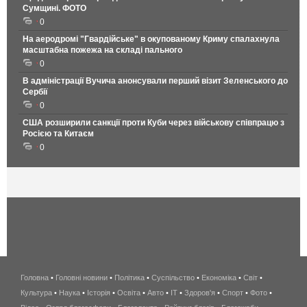
Сумщині. ФОТО
0
На аеродромі "Гвардійське" в окупованому Криму спалахнула
масштабна пожежа на складі пального
0
В адміністрації Вучича анонсували перший візит Зеленського до
Сербії
0
США розширили санкції проти Куби через військову співпрацю з
Росією та Китаєм
0
Головна
•
Головні новини
•
Політика
•
Суспільство
•
Економіка
беспроводной
•
Світ
•
Культура
•
Наука
•
Історія
•
Освіта
•
Авто
•
IT
•
Здоров'я
интернет
•
Спорт
•
Фото
•