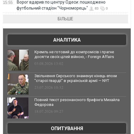
Ворог вдарив по центру Одеси: пошкоджено
15:55
футбольний стадіон "Чорноморець"
83
0
БІЛЬШЕ
АНАЛІТИКА
Кремль не готовий до компромісів і прагне
досягти своїх цілей війною, - Foreign Affairs
03.08.2026 13:02
Звільнення Сирського знаменує кінець епохи
"старої гвардії" в українській армії — NYT
23.07.2026 10:32
Повний текст резонансного брифінга Михайла
Федорова
18.07.2026 09:27
ОПИТУВАННЯ