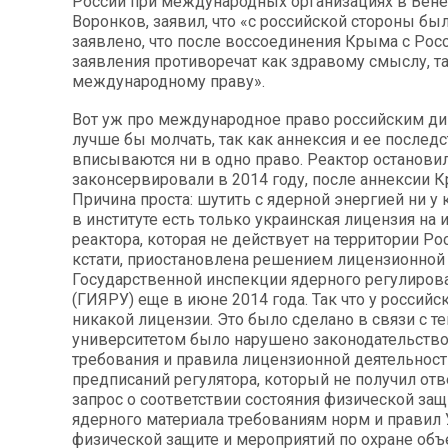
России при международных организациях в Вен
Воронков, заявил, что «с российской стороны бы
заявлено, что после воссоединения Крыма с Рос
заявления противоречат как здравому смыслу, та
международному праву».
Вот уж про международное право российским д
лучше бы молчать, так как аннексия и ее последс
вписываются ни в одно право. Реактор останови
законсервировали в 2014 году, после аннексии 
Причина проста: шутить с ядерной энергией ни у к
в институте есть только украинская лицензия на
реактора, которая не действует на территории Ро
кстати, приостановлена решением лицензионной
Государственной инспекции ядерного регулиров
(ГИЯРУ) еще в июне 2014 года. Так что у российс
никакой лицензии. Это было сделано в связи с те
университетом было нарушено законодательство
требования и правила лицензионной деятельности
предписаний регулятора, который не получил отв
запрос о соответствии состояния физической защ
ядерного материала требованиям норм и правил
физической защите и мероприятий по охране объ