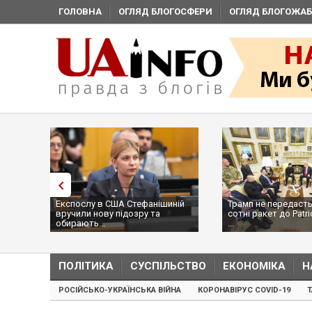
ГОЛОВНА
ОГЛЯД БЛОГОСФЕРИ
ОГЛЯД БЛОГОЖАБ
Експослу в США Стефанішиній
Трамп не передасть
вручили нову підозру та
сотні ракет до Patri
обирають...
...
ПОЛІТИКА
СУСПІЛЬСТВО
ЕКОНОМІКА
Н
РОСІЙСЬКО-УКРАЇНСЬКА ВІЙНА
КОРОНАВІРУС COVID-19