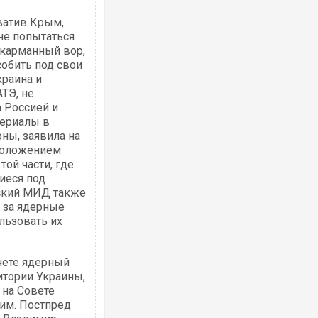
ватив Крым,
 не попытаться
 карманный вор,
обить под свои
Українські надзвичайники врятували 
краина и
під час ліквідації масштабної лісової 
ТЭ, не
Франції
а Россией и
териалы в
оны, заявила на
 положением
ой части, где
иеся под
йский МИД также
ь за ядерные
льзовать их
Неймар влаштував конфлікт після пе
чете ядерный
"Сантоса". ВІДЕО
итории Украины,
 на Совете
им. Постпред