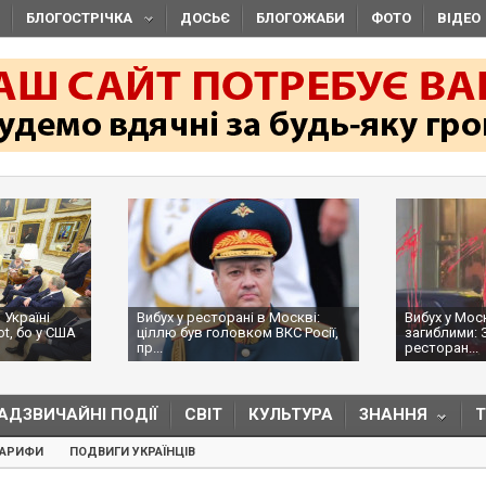
БЛОГОСТРІЧКА
ДОСЬЄ
БЛОГОЖАБИ
ФОТО
ВІДЕО
 Україні
Вибух у ресторані в Москві:
Вибух у Мос
ot, бо у США
ціллю був головком ВКС Росії,
загиблими: 
пр...
ресторан...
АДЗВИЧАЙНІ ПОДІЇ
СВІТ
КУЛЬТУРА
ЗНАННЯ
ТАРИФИ
ПОДВИГИ УКРАЇНЦІВ