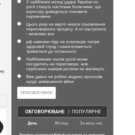
У найближчі місяці удари України по
е
росії стануть настільки болючими, що
агресору доведеться поновити
перемовини
Цього року не варто чекати поновлення
переговорного процесу. А от наступного
- можливо все
рф навпаки піде на ескалацію попри
здоровий глузд і намагатиметься
триматися до останнього
Найближчим часом росія може
погодитись на переговори, але
серйозних намірів росіяни не матимуть
ому
Вже давно не роблю жодних прогнозів
щодо завершення війни
ОБГОВОРЮВАНЕ
|
ПОПУЛЯРНЕ
День
Місяць
За весь час