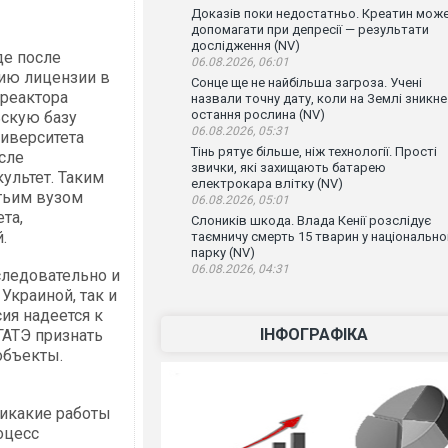
Доказів поки недостатньо. Креатин мож
допомагати при депресії — результати
дослідження (NV)
де после
06.08.2026, 06:01
ию лицензии в
Сонце ще не найбільша загроза. Учені
 реактора
назвали точну дату, коли на Землі зникне
остання рослина (NV)
ьскую базу
06.08.2026, 05:31
ниверситета
Тінь рятує більше, ніж технології. Прості
сле
звички, які захищають батарею
ультет. Таким
електрокара влітку (NV)
етьим вузом
06.08.2026, 05:01
та,
Слоників шкода. Влада Кенії розслідує
.
таємничу смерть 15 тварин у національн
парку (NV)
06.08.2026, 04:31
следовательно и
Украиной, так и
сия надеется к
ІНФОГРАФІКА
ГАТЭ признать
объекты.
Никакие работы
оцесс