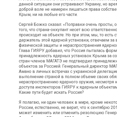
данной ситуации они устраивают Украину, но вре
доброй воле не намерен лишаться права собстве
Крым, ни на любые его части.
Сергей Божко сказал: «Поправки очень просты, 
того, что страна-оккупант несет всю ответственнос
происходит на объекте. Но при этом, мы, то есть с
держатель этой ядерной установки, отвечаем за
физической защиты и нераспространения ядерно
Глава ГИЯРУ добавил, что Россия пыталась фор
принадлежность ядерных установок Крыма за соб
стран-членов МАГАТЭ не подтвердил принадлежн
объектов за Россией. Генеральный директор МА
Амано в личных встречах с украинской делегаци
выполнение страной в полном объеме своих обя
нераспространению ядерного оружия, несмотря н
доступа инспекторов ГИЯРУ к ядерным объекта
Какие пути будет искать Россия?
Я полагаю, ни один человек в мире, кроме неко
России, естественно, не верит, что к сентябрю 20
может изменить или отменить резолюцию Генер