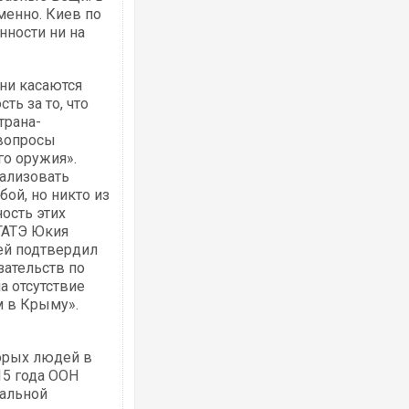
менно. Киев по
нности ни на
они касаются
ть за то, что
трана-
 вопросы
го оружия».
мализовать
ой, но никто из
ость этих
ГАТЭ Юкия
ей подтвердил
зательств по
а отсутствие
м в Крыму».
торых людей в
15 года ООН
альной