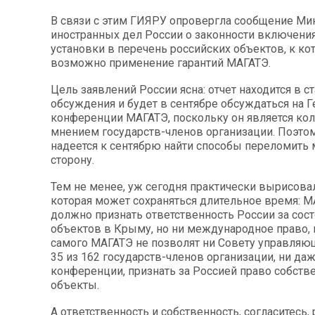
В связи с этим ГИЯРУ опровергла сообщение Ми
иностранных дел России о законности включени
установки в перечень российских объектов, к к
возможно применение гарантий МАГАТЭ.
Цель заявлений России ясна: отчет находится в с
обсуждения и будет в сентябре обсуждаться на 
конференции МАГАТЭ, поскольку он является к
мнением государств-членов организации. Поэто
надеется к сентябрю найти способы переломить
сторону.
Тем не менее, уж сегодня практически вырисовал
которая может сохраняться длительное время: 
должно признать ответственность России за сос
объектов в Крыму, но ни международное право,
самого МАГАТЭ не позволят ни Совету управляющ
35 из 162 государств-членов организации, ни да
конференции, признать за Россией право собстве
объекты.
А ответственность и собственность, согласитесь,