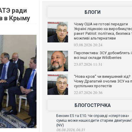
АТЭ ради
БЛОГИ
в в Крыму
Чому США не готові передати
Україні ліцензію на виробництв
ракет Patriot: політика, безпека 
можливі альтернативи
03.08.2026 20:24
Перспектива: ЗСУ добомблять і
всі інші склади Wildberries
23.07.2026 11:31
“Нова кров” чи вимушений хід?
Чому Драпатий очолив ЗСУ на п
суспільних протестів
22.07.2026 20:36
БЛОГОСТРІЧКА
Бензин Е5 та Е10. Чи справді «спиртова»
суміш може нашкодити старим двигунам
(NV)
06.08.2026, 06:31