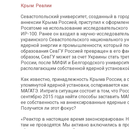
Крым. Реалии
Севастопольский университет, созданный в горо
аннексии Крыма Россией, приступил к оформлен
Росатоме на использование исследовательского
ИР-100. Ранее он входил в научно-исследовател
украинского Севастопольского национального у
ядерной энергии и промышленности, который по
образования СевГУ Россией превращен в его фак
образом, СевГУ может за счет Украины стать тр
России, после МИФИ и Белгородского университе
располагающим собственной ядерной установкой
Как известно, принадлежность Крыма России, а 
упомянутой ядерной установки, оспаривается как 
МАГАТЭ. Интрига ситуации состоит в том, что Рос
сентябрю 2015 года найти способы заставить МА
ее собственность на аннексированные ядерные 
Получится ли этот фокус?
«Реактор в настоящее время законсервирован. 
там не проводятся. Мы активно включились в пр