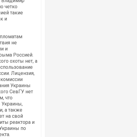
е Владимир
ло четко
сией такие
к и
ипломатам
твия не
ли и
Крыма Россией.
ого охоты нет, а
 использование
ссии. Лицензия,
 комиссии
ания Украины
кого СевГУ нет
м, что
 Украины,
, а также
ет на свой
иты реактора и
 Украины по
екта.