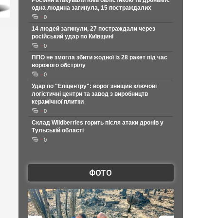
Росіяни атакували Київ балістикою та дронами:
одна людина загинула, 15 постраждалих
0
14 людей загинули, 27 постраждали через
російський удар по Київщині
0
ППО не змогла збити жодної із 28 ракет під час
ворожого обстрілу
0
Удар по "Епіцентру": ворог знищив ключові
логістичні центри та завод з виробництв
керамічної плитки
0
Склад Wildberries горить після атаки дронів у
Тульській області
0
ФОТО