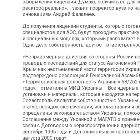
оформления лицензии. Думаю, получить ее для с
реактора реально», - заявил проректор вуза по на
инновациям Андрей Фалалеев.
До получения лицензии студенты, которых готов
специалистов для АЭС, будут проходить практику
и специальных моделях, которыми располагает в
Одно дело собственность, другое - ответственно
«Неправомерные действия со стороны России н
правовых последствий для статуса Автономной 
Крым как неотъемлемой части территории Украи
подтверждено резолюцией Генеральной Ассамб
«Территориальная целостность Украины» 68/262 о
года», - отметили в МИД Украины. - Все ядерные
установки и материалы, которые находятся на тер
Севастополь являются собственностью Украины.
статус, порядок эксплуатации, использования и 
определены законодательством Украины, поло
Соглашения между Украиной и МАГАТЭ о примене
связи с Договором о нераспространении ядерног
сентября 1995 года и Дополнительным протоколо
августа 2000 года».