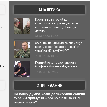
АНАЛІТИКА
Кремль не готовий до
о
компромісів і прагне досягти
та
своїх цілей війною, - Foreign
Affairs
03.08.2026 13:02
Звільнення Сирського знаменує
кінець епохи "старої гвардії" в
українській армії — NYT
23.07.2026 10:32
Повний текст резонансного
іку
брифінга Михайла Федорова
18.07.2026 09:27
ОПИТУВАННЯ
На вашу думку, коли далекобійні санкції
?
України примусять росію сісти за стіл
переговорів?