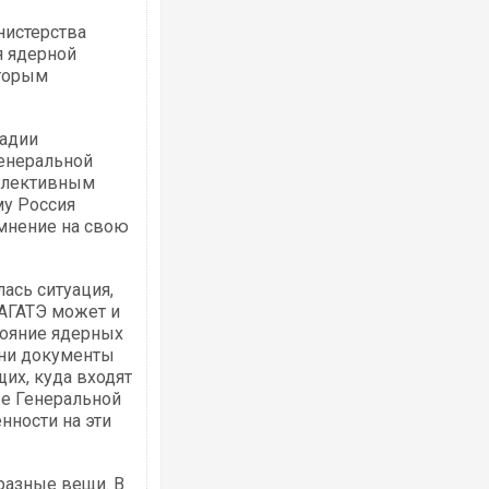
нистерства
я ядерной
оторым
тадии
Генеральной
оллективным
му Россия
 мнение на свою
ась ситуация,
МАГАТЭ может и
тояние ядерных
 ни документы
их, куда входят
же Генеральной
нности на эти
 разные вещи. В