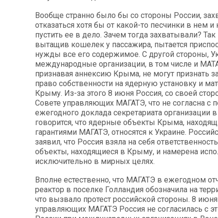
Вообще странно было бы со стороны России, зах
отказаться хотя бы от какой-то песчинки в нем и
пустить ее в дело. Зачем тогда захватывали? Так
вытащив кошелек у пассажира, пытается приспос
нужды все его содержимое. С другой стороны, У
международные организации, в том числе и МАТА
признавая аннексию Крыма, не могут признать з
право собственности на ядерную установку и ма
Крыму. Из-за этого 8 июня Россия, со своей стор
Совете управляющих МАГАТЭ, что не согласна с
ежегодного доклада секретариата организации в т
говорится, что ядерные объекты Крыма, находящ
гарантиями МАГАТЭ, относятся к Украине. Росси
заявил, что Россия взяла на себя ответственност
объекты, находящиеся в Крыму, и намерена испо
исключительно в мирных целях.
Вполне естественно, что МАГАТЭ в ежегодном от
реактор в поселке Голландия обозначила на терр
что вызвало протест российской стороны. 8 июня
управляющих МАГАТЭ Россия не согласилась с эт