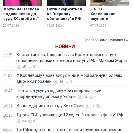
Дружина Пєскова
Путін скаржиться
На ТОТ
подала позов до
на "нервову
Херсонщини
суду ЄС, щоб з неї
обстановку" в РФ
окупанти
зняли санкції
та вимагає
запровадили
27.07.2026
08.07.2026
07.07.2026
швидше
режим техногенної
розібратися з
надзвичайної
дефіцитом палива
ситуації
Правила коментування ! »
НОВИНИ
Костянтинівка, Слов'янськ та Краматорськ стануть
11:25
головними цілями осіннього наступу РФ - Максим Жорін
15
0
У Коблевому через вибух міни в морі загинув чоловік,
11:01
дві жінки поранені
36
0
Пентагон усунув від служби генерала, який
10:42
координував допомогу Україні
90
0
Ворог ударив по поїзду Київ-Суми
10:21
91
0
Дрони СБС уразили ще 12 суден "тіньового флоту" РФ
10:13
63
0
Дії РФ щодо повного захоплення грузинських земель
09:48