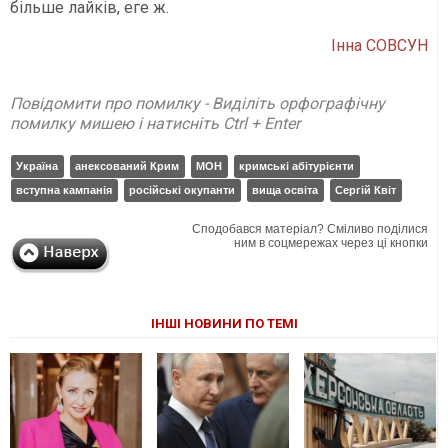
більше лайків, еге ж.
Інна СОВСУН
Повідомити про помилку - Виділіть орфографічну
помилку мишею і натисніть Ctrl + Enter
Україна
анексований Крим
МОН
кримські абітурієнти
вступна кампанія
російські окупанти
вища освіта
Сергій Квіт
Сподобався матеріал? Сміливо поділися
ним в соцмережах через ці кнопки
ІНШІ НОВИНИ ПО ТЕМІ