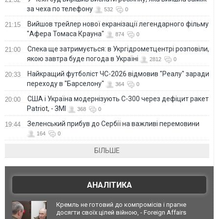
за чеха по телефону
532
0
Вийшов трейлер нової екранізації легендарного фільму
21:15
"Афера Томаса Крауна"
874
0
Спека ще затримується: в Укргідрометцентрі розповіли,
21:00
якою завтра буде погода в Україні
2812
0
Найкращий футболіст ЧС-2026 відмовив "Реалу" заради
20:33
переходу в "Барселону"
364
0
США і Україна модернізують С-300 через дефіцит ракет
20:00
Patriot, - ЗМІ
368
0
Зеленський прибув до Сербії на важливі перемовини
19:44
164
0
БІЛЬШЕ
АНАЛІТИКА
Кремль не готовий до компромісів і прагне
досягти своїх цілей війною, - Foreign Affairs