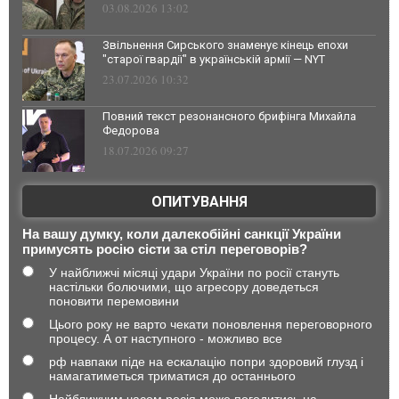
03.08.2026 13:02
Звільнення Сирського знаменує кінець епохи
"старої гвардії" в українській армії — NYT
23.07.2026 10:32
Повний текст резонансного брифінга Михайла
Федорова
18.07.2026 09:27
ОПИТУВАННЯ
На вашу думку, коли далекобійні санкції України
примусять росію сісти за стіл переговорів?
У найближчі місяці удари України по росії стануть
настільки болючими, що агресору доведеться
поновити перемовини
Цього року не варто чекати поновлення переговорного
процесу. А от наступного - можливо все
рф навпаки піде на ескалацію попри здоровий глузд і
намагатиметься триматися до останнього
Найближчим часом росія може погодитись на