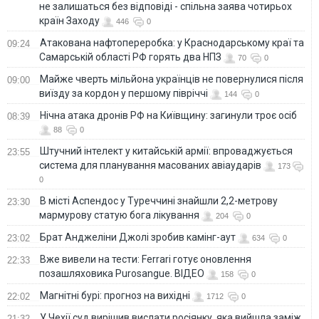
не залишаться без відповіді - спільна заява чотирьох
країн Заходу
446
0
Атакована нафтопереробка: у Краснодарському краї та
09:24
Самарській області РФ горять два НПЗ
70
0
Майже чверть мільйона українців не повернулися після
09:00
виїзду за кордон у першому півріччі
144
0
Нічна атака дронів РФ на Київщину: загинули троє осіб
08:39
88
0
Штучний інтелект у китайській армії: впроваджується
23:55
система для планування масованих авіаударів
173
0
В місті Аспендос у Туреччині знайшли 2,2-метрову
23:30
мармурову статую бога лікування
204
0
Брат Анджеліни Джолі зробив камінг-аут
23:02
634
0
Вже вивели на тести: Ferrari готує оновлення
22:33
позашляховика Purosangue. ВІДЕО
158
0
Магнітні бурі: прогноз на вихідні
22:02
1712
0
У Чехії суд вирішив вислати росіянку, яка вийшла заміж
21:32