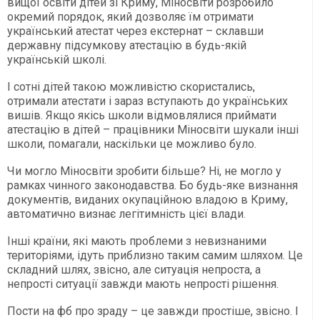
вищої освіти дітей зі Криму, Міносвіти розробило
окремий порядок, який дозволяє їм отримати
український атестат через екстернат – склавши
державну підсумкову атестацію в будь-якій
українській школі.
І сотні дітей такою можливістю скористались,
отримали атестати і зараз вступають до українських
вишів. Якщо якісь школи відмовлялися приймати
атестацію в дітей – працівники Міносвіти шукали інші
школи, помагали, наскільки це можливо було.
Чи могло Міносвіти зробити більше? Ні, не могло у
рамках чинного законодавства. Бо будь-яке визнання
документів, виданих окупаційною владою в Криму,
автоматично визнає легітимність цієї влади.
Інші країни, які мають проблеми з невизнаними
територіями, ідуть приблизно таким самим шляхом. Це
складний шлях, звісно, але ситуація непроста, а
непрості ситуації завжди мають непрості рішення.
Пости на фб про зраду – це завжди простіше, звісно. І