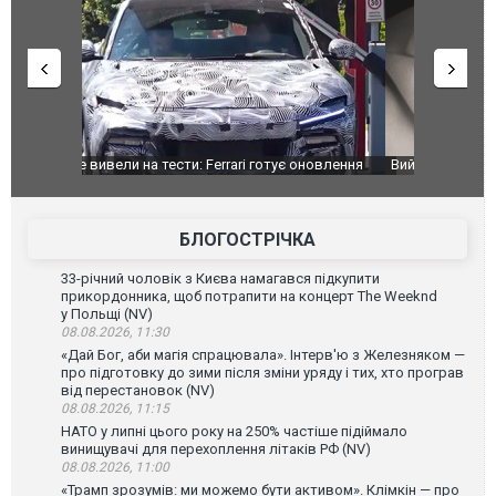
оновлення
Вийшов трейлер нової екранізації легендарного
Зеленський
фільму "Афера Томаса Крауна"
перемовин
БЛОГОСТРІЧКА
33-річний чоловік з Києва намагався підкупити
прикордонника, щоб потрапити на концерт The Weeknd
у Польщі (NV)
08.08.2026, 11:30
«Дай Бог, аби магія спрацювала». Інтерв'ю з Железняком —
про підготовку до зими після зміни уряду і тих, хто програв
від перестановок (NV)
08.08.2026, 11:15
НАТО у липні цього року на 250% частіше підіймало
винищувачі для перехоплення літаків РФ (NV)
08.08.2026, 11:00
«Трамп зрозумів: ми можемо бути активом». Клімкін — про