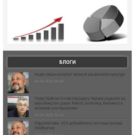
БЛОГИ
Надія лише на культ жінки в українській культурі
06.08.2026 08:49
Чому США не готові передати Україні ліцензію на
виробництво ракет Patriot: політика, безпека та
можливі альтернативи
03.08.2026 20:24
Перспектива: ЗСУ добомблять і всі інші склади
Wildberries
23.07.2026 11:31