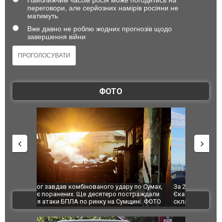
переговори, але серйозних намірів росіяни не
матимуть
Вже давно не роблю жодних прогнозів щодо
завершення війни
ФОТО
по Сумах,
За 2000 кілометрів від кордону з Україною: в
"Мої іграш
траждали
Єкатеринбурзі після атаки дронів загорівся
суперкарів
ВІДЕО
ині. ФОТО
склад Wildberries. ФОТО. ВІДЕО