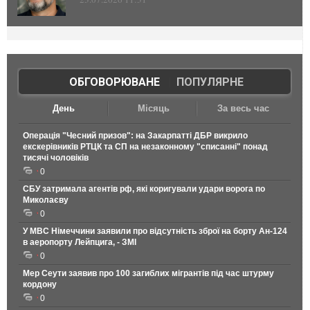
ОБГОВОРЮВАНЕ
|
ПОПУЛЯРНЕ
День
Місяць
За весь час
Операція "Чесний призов": на Закарпатті ДБР викрило
екскерівників РТЦК та СП на незаконному "списанні" понад
тисячі чоловіків
0
СБУ затримала агентів рф, які коригували удари ворога по
Миколаєву
0
У МВС Німеччини заявили про відсутність зброї на борту Ан-124
в аеропорту Лейпцига, - ЗМІ
0
Мер Сеути заявив про 100 загиблих мігрантів під час штурму
кордону
0