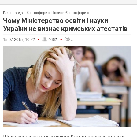
Вся правда з блогосфери
»
Новини блогосфери
»
Чому Міністерство освіти і науки
України не визнає кримських атестатів
•
•
15.07.2015, 10:22
4662
2
Щодо істерії на тему «міністр Квіт відшовхує дітей зі