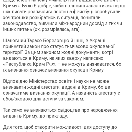
Криму». Було б добре, якби політичні «аналітики» перш
ніж писати розпачливі пости на фейсбуці спробували
хоч трошки розібратись в ситуації, почитали
законодавство, вивчили міжнародний досвід з тих чи
інших питань (ох, розмріялась, ага)...
Шановний Тарасе Березовцю й інші, в Україні
прийнятий закон про статус тимчасово окупованої
території. За цим законом жодні документи, котрі
видаються в Криму, на яких зверху написано
«Республика Крим РФ», – не можуть визнаватися, бо
їх визнання означає визнання окупації Криму.
Відповідно Міністерство освіти і науки не може
визнавати жодні атестати, видані в Криму, бо це
означатиме визнання окупації. А наявність атестату є
обов'зковою для вступу за законом.
Так само не визнаються свідоцтва про народження,
видані в Криму, до прикладу.
Для того, щоб створити можливості для доступу до