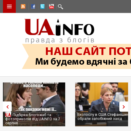
Експослу в США Стефанішині
Підбірка блогожаб та
обрали запобіжний захід
фотоприколів від UAINFO за 7
серпня