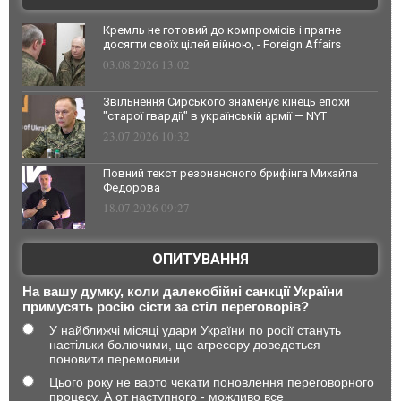
Кремль не готовий до компромісів і прагне
досягти своїх цілей війною, - Foreign Affairs
03.08.2026 13:02
Звільнення Сирського знаменує кінець епохи
"старої гвардії" в українській армії — NYT
23.07.2026 10:32
Повний текст резонансного брифінга Михайла
Федорова
18.07.2026 09:27
ОПИТУВАННЯ
На вашу думку, коли далекобійні санкції України
примусять росію сісти за стіл переговорів?
У найближчі місяці удари України по росії стануть
настільки болючими, що агресору доведеться
поновити перемовини
Цього року не варто чекати поновлення переговорного
процесу. А от наступного - можливо все