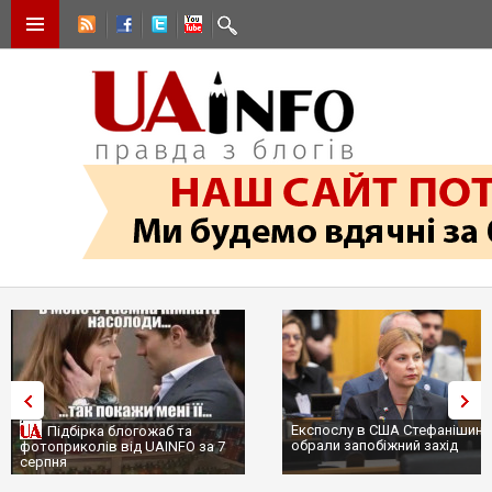
Експослу в США Стефанішиній
Підбірка блогожаб та
обрали запобіжний захід
фотоприколів від UAINFO за 7
серпня