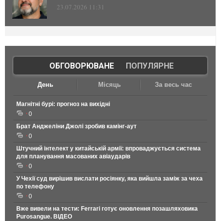
23.07.2026 11:31
ОБГОВОРЮВАНЕ
|
ПОПУЛЯРНЕ
День
Місяць
За весь час
Магнітні бурі: прогноз на вихідні
0
Брат Анджеліни Джолі зробив камінг-аут
0
Штучний інтелект у китайській армії: впроваджується система
для планування масованих авіаударів
0
У Чехії суд вирішив вислати росіянку, яка вийшла заміж за чеха
по телефону
0
Вже вивели на тести: Ferrari готує оновлення позашляховика
Purosangue. ВІДЕО