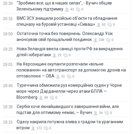
"Зробимо все, що в наших силах", - Вучич обіцяв
20:39
Зеленському підтримку
43
0
ВМС ЗСУ знищили російські об'єкти та обладнання
20:16
спецназу на буровій установці «Сиваш»
62
0
Остаточна точка без повернень: Олександр Усік
19:50
анонсував свій прощальний поєдинок
238
0
Нова Зеландія ввела санкції проти РФ за викрадення
19:25
дітей і кібератаки
23
0
На Херсонщині окупанти розпочали «вільне
19:01
полювання» на автотранспорт за допомогою дронів на
оптоволокні — ОВА
61
0
Туреччина обмежила рух комерційних суден у Чорне
18:45
море через Дарданелли через атаки БПЛА —
Bloomberg
69
0
Сербія хоче якнайшвидшого завершення війни, але
18:38
підстав для оптимізму немає, — Вучич
34
0
Одесу накрила потужна злива з градом та ураганним
18:15
вітром
171
0