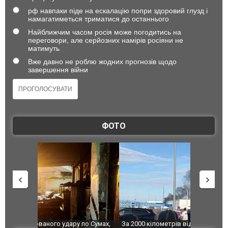
рф навпаки піде на ескалацію попри здоровий глузд і
намагатиметься триматися до останнього
Найближчим часом росія може погодитись на
переговори, але серйозних намірів росіяни не
матимуть
Вже давно не роблю жодних прогнозів щодо
завершення війни
ФОТО
по Сумах,
За 2000 кілометрів від кордону з Україною: в
"Мої іграш