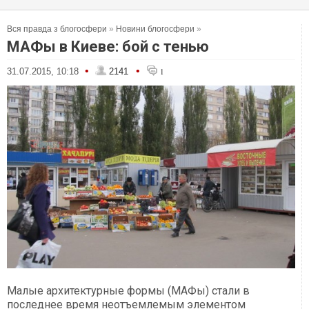
Вся правда з блогосфери
»
Новини блогосфери
»
МАФы в Киеве: бой с тенью
•
•
31.07.2015, 10:18
2141
1
Малые архитектурные формы (МАФы) стали в
последнее время неотъемлемым элементом