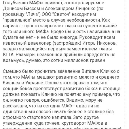
Голубченко МАФы снимает, а контролируемое
Денисом Бассом и Александром Лищенко (по
прозвищу "Лича") ООО "Свиточ" находит им
"правильное" место в случае необходимости. Как
вариант - просто закрывает глаза на существование
того или иного МАФа. Вроде бы и есть наливайка, а на
бумаге ее нет - и не было никогда. Руководит всем
известный девелопер (застройщик) Игорь Никонов,
заодно являющийся первым заместителем главы
КГГА. Размеры незаконной прибыли определять не
возьмусь, думаю, это сотни миллионов гривен
Смешно было прочитать заявление Виталия Кличко о
том, что МАФы мешают развитию малого и среднего
бизнеса в Украине. После этого фраза о том, что
секции бокса препятствует развитию бокса в столице
должна показать Кличко на понятно ему примере, что
он, мягко говоря, ошибается. Видимо, мэру не
рассказали, что на сегодня МАФ - едва ли не
единственный способ начать бизнес в столице без
огромного стартового капитала. Зато другое
утверждение куда точнее: круговорот МАФов в
столице - источник незаконного обогащения киевской