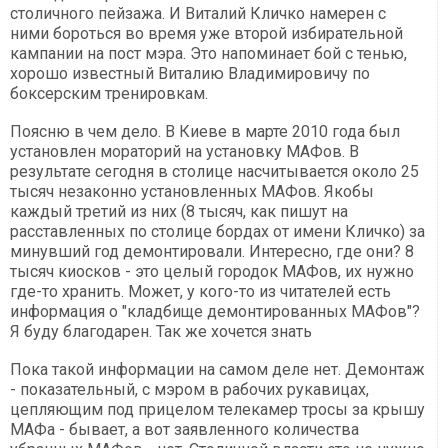
столичного пейзажа. И Виталий Кличко намерен с
ними бороться во время уже второй избирательной
кампании на пост мэра. Это напоминает бой с тенью,
хорошо известный Виталию Владимировичу по
боксерским тренировкам.
Поясню в чем дело. В Киеве в марте 2010 года был
установлен мораторий на установку МАФов. В
результате сегодня в столице насчитывается около 25
тысяч незаконно установленных МАФов. Якобы
каждый третий из них (8 тысяч, как пишут на
расставленных по столице бордах от имени Кличко) за
минувший год демонтировали. Интересно, где они? 8
тысяч киосков - это целый городок МАФов, их нужно
где-то хранить. Может, у кого-то из читателей есть
информация о "кладбище демонтированных МАФов"?
Я буду благодарен. Так же хочется знать
Пока такой информации на самом деле нет. Демонтаж
- показательный, с мэром в рабочих рукавицах,
цепляющим под прицелом телекамер тросы за крышу
МАФа - бывает, а вот заявленного количества