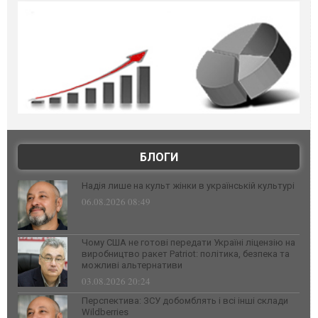
БЛОГИ
Надія лише на культ жінки в українській культурі
06.08.2026 08:49
Чому США не готові передати Україні ліцензію на
виробництво ракет Patriot: політика, безпека та
можливі альтернативи
03.08.2026 20:24
Перспектива: ЗСУ добомблять і всі інші склади
Wildberries