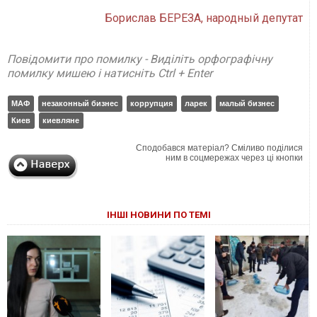
Борислав БЕРЕЗА, народный депутат
Повідомити про помилку - Виділіть орфографічну
помилку мишею і натисніть Ctrl + Enter
МАФ
незаконный бизнес
коррупция
ларек
малый бизнес
Киев
киевляне
Сподобався матеріал? Сміливо поділися
ним в соцмережах через ці кнопки
ІНШІ НОВИНИ ПО ТЕМІ