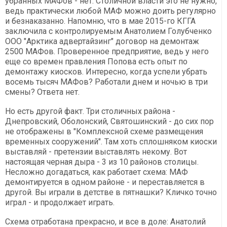
убранных МАФов - нет. Столичной власти это не нужно,
ведь практически любой МАФ можно доить регулярно
и безнаказанно. Напомню, что в мае 2015-го КГГА
заключила с контролируемым Анатолием Голубченко
ООО "Арктика адвертайзинг" договор на демонтаж
2500 МАФов. Проверенное предприятие, ведь у него
еще со времен правления Попова есть опыт по
демонтажу киосков. Интересно, когда успели убрать
восемь тысяч МАФов? Работали днем и ночью в три
смены? Ответа нет.
Но есть другой факт. Три столичных района -
Днепровский, Оболонский, Святошинский - до сих пор
не отображены в "Комплексной схеме размещения
временных сооружений". Там хоть сплошняком киоски
выставляй - претензии выставлять некому. Вот
настоящая черная дыра - 3 из 10 районов столицы.
Несложно догадаться, как работает схема: МАФ
демонтируется в одном районе - и переставляется в
другой. Вы играли в детстве в пятнашки? Кличко точно
играл - и продолжает играть.
Схема отработана прекрасно, и все в доле: Анатолий