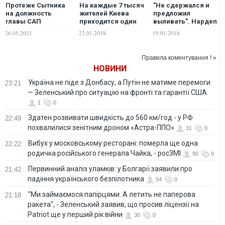
Протеже Сытника
На каждые 7 тысяч
"Не сдержался и
на должность
жителей Киева
предложил
главы САП
приходится один
выливать". Нардеп
Кроловецкая имеет
официальный
рассказал о
26.05.2021
22.01.2018
19.01.2018
долю в "янтарном
ФОП. ДОКУМЕНТ
сегодняшнем
бизнесе", – СМИ
рейде по
наливайкам
Правила коментування ! »
Троещины. ФОТО
НОВИНИ
Україна не піде з Донбасу, а Путін не матиме перемоги
23:21
— Зеленський про ситуацію на фронті та гарантії США
1
0
Здатен розвивати швидкість до 560 км/год - у РФ
22:49
похвалилися зенітним дроном «Астра-ППО»
31
0
Вибух у московському ресторані: померла ще одна
22:22
родичка російського генерала Чайка, - росЗМІ
90
0
Первинний аналіз уламків: у Болгарії заявили про
21:42
падіння українського безпілотника
54
0
"Ми займаємося папірцями. А летить не паперова
21:18
ракета", - Зеленський заявив, що просив ліцензії на
Patriot ще у перший рік війни
30
0