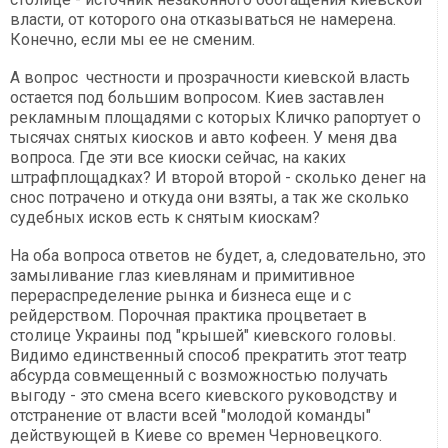
власти, от которого она отказываться не намерена.
Конечно, если мы ее не сменим.
А вопрос честности и прозрачности киевской власть
остается под большим вопросом. Киев заставлен
рекламным площадями с которых Кличко рапортует о
тысячах снятых киосков и авто кофеен. У меня два
вопроса. Где эти все киоски сейчас, на каких
штрафплощадках? И второй второй - сколько денег на
снос потрачено и откуда они взяты, а так же сколько
судебных исков есть к снятым киоскам?
На оба вопроса ответов не будет, а, следовательно, это
замыливание глаз киевлянам и примитивное
перераспределение рынка и бизнеса еще и с
рейдерством. Порочная практика процветает в
столице Украины под "крышей" киевского головы.
Видимо единственный способ прекратить этот театр
абсурда совмещенный с возможностью получать
выгоду - это смена всего киевского руководству и
отстранение от власти всей "молодой команды"
действующей в Киеве со времен Черновецкого.