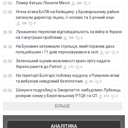
Помер батько Ліонеля Мессі
17:54
188
0
Нічна атака БпЛА на Київщину: у Броварському районі
17:45
загинули директор ліцею, її чоловік та 3-річний онук
108
0
Лукашенко переклав відповідальність за війну в Україні
16:39
на її внутрішні проблеми
255
0
На Буковині затримали стрільця, який поранив двох
16:16
поліцейських і 11 днів переховувався в селі
117
0
Зеленський оцінив можливості країн світу надати
15:50
Україні ракети до Patriot
170
0
На території Болгарії поблизу кордону з Румунією впав
15:25
та вибухнув невідомий безпілотник
80
0
Шокуючі подробиці із Закарпаття: омбудсмен Лубінець
15:01
розкрив схему у Берегівському РТЦК та СП
473
0
БІЛЬШЕ
АНАЛІТИКА