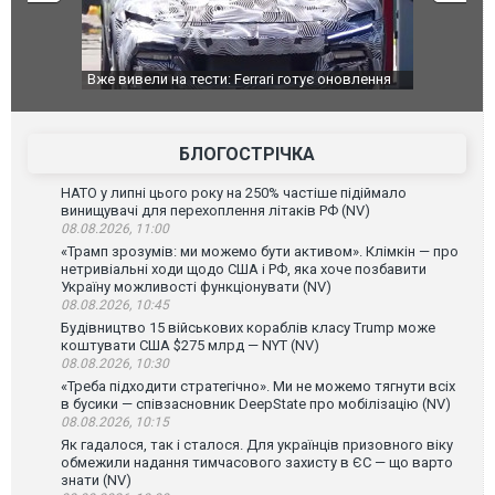
оновлення
Вийшов трейлер нової екранізації легендарного
Зеленський
фільму "Афера Томаса Крауна"
перемовин
БЛОГОСТРІЧКА
НАТО у липні цього року на 250% частіше підіймало
винищувачі для перехоплення літаків РФ (NV)
08.08.2026, 11:00
«Трамп зрозумів: ми можемо бути активом». Клімкін — про
нетривіальні ходи щодо США і РФ, яка хоче позбавити
Україну можливості функціонувати (NV)
08.08.2026, 10:45
Будівництво 15 військових кораблів класу Trump може
коштувати США $275 млрд — NYT (NV)
08.08.2026, 10:30
«Треба підходити стратегічно». Ми не можемо тягнути всіх
в бусики — співзасновник DeepState про мобілізацію (NV)
08.08.2026, 10:15
Як гадалося, так і сталося. Для українців призовного віку
обмежили надання тимчасового захисту в ЄС — що варто
знати (NV)