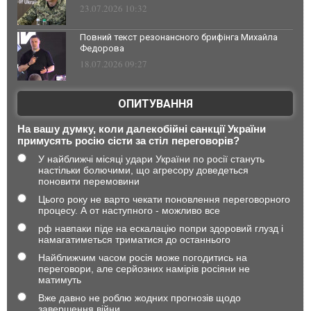
23.07.2026 10:32
Повний текст резонансного брифінга Михайла
Федорова
18.07.2026 09:27
ОПИТУВАННЯ
На вашу думку, коли далекобійні санкції України
примусять росію сісти за стіл переговорів?
У найближчі місяці удари України по росії стануть
настільки болючими, що агресору доведеться
поновити перемовини
Цього року не варто чекати поновлення переговорного
процесу. А от наступного - можливо все
рф навпаки піде на ескалацію попри здоровий глузд і
намагатиметься триматися до останнього
Найближчим часом росія може погодитись на
переговори, але серйозних намірів росіяни не
матимуть
Вже давно не роблю жодних прогнозів щодо
завершення війни