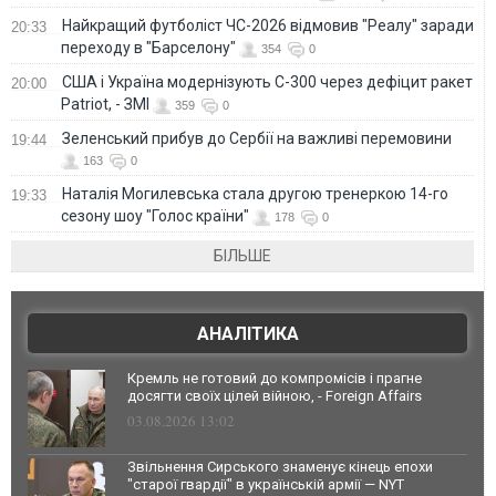
Найкращий футболіст ЧС-2026 відмовив "Реалу" заради
20:33
переходу в "Барселону"
354
0
США і Україна модернізують С-300 через дефіцит ракет
20:00
Patriot, - ЗМІ
359
0
Зеленський прибув до Сербії на важливі перемовини
19:44
163
0
Наталія Могилевська стала другою тренеркою 14-го
19:33
сезону шоу "Голос країни"
178
0
БІЛЬШЕ
АНАЛІТИКА
Кремль не готовий до компромісів і прагне
досягти своїх цілей війною, - Foreign Affairs
03.08.2026 13:02
Звільнення Сирського знаменує кінець епохи
"старої гвардії" в українській армії — NYT