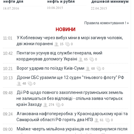
нефти для
нефть и рубля
дешевой минимум
путинского режима
пять лет —
10.08.2015
18.07.2016
22.04.2015
эксперты
Правила коментування ! »
НОВИНИ
У Коблевому через вибух міни в морі загинув чоловік,
11:01
дві жінки поранені
15
0
Пентагон усунув від служби генерала, який
10:42
координував допомогу Україні
65
0
Ворог ударив по поїзду Київ-Суми
10:21
68
0
Дрони СБС уразили ще 12 суден "тіньового флоту" РФ
10:13
48
0
Дії РФ щодо повного захоплення грузинських земель
09:48
не залишаться без відповіді - спільна заява чотирьох
країн Заходу
274
0
Атакована нафтопереробка: у Краснодарському краї та
09:24
Самарській області РФ горять два НПЗ
61
0
Майже чверть мільйона українців не повернулися після
09:00