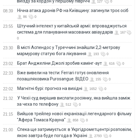
виїзду за кордон у першому півріччі
127
0
Нічна атака дронів РФ на Київщину: загинули троє осіб
08:39
86
0
Штучний інтелект у китайській армії: впроваджується
23:55
система для планування масованих авіаударів
167
0
В місті Аспендос у Туреччині знайшли 2,2-метрову
23:30
мармурову статую бога лікування
193
0
Брат Анджеліни Джолі зробив камінг-аут
23:02
616
0
Вже вивели на тести: Ferrari готує оновлення
22:33
позашляховика Purosangue. ВІДЕО
155
0
Магнітні бурі: прогноз на вихідні
22:02
1652
0
У Чехії суд вирішив вислати росіянку, яка вийшла заміж
21:32
за чеха по телефону
512
0
Вийшов трейлер нової екранізації легендарного фільму
21:15
"Афера Томаса Крауна"
858
0
Спека ще затримується: в Укргідрометцентрі розповіли,
21:00
якою завтра буде погода в Україні
2793
0