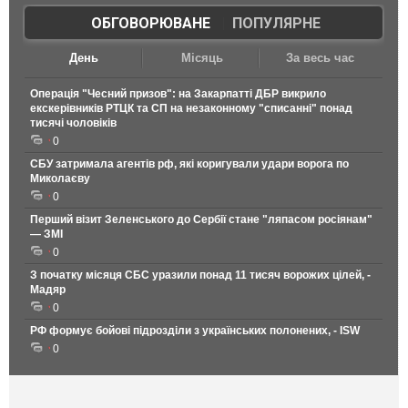
ОБГОВОРЮВАНЕ
|
ПОПУЛЯРНЕ
День
Місяць
За весь час
Операція "Чесний призов": на Закарпатті ДБР викрило
екскерівників РТЦК та СП на незаконному "списанні" понад
тисячі чоловіків
0
СБУ затримала агентів рф, які коригували удари ворога по
Миколаєву
0
Перший візит Зеленського до Сербії стане "ляпасом росіянам"
— ЗМІ
0
З початку місяця СБС уразили понад 11 тисяч ворожих цілей, -
Мадяр
0
РФ формує бойові підрозділи з українських полонених, - ISW
0