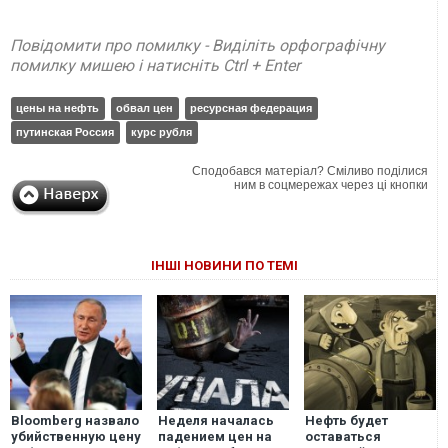
Повідомити про помилку - Виділіть орфографічну
помилку мишею і натисніть Ctrl + Enter
цены на нефть
обвал цен
ресурсная федерация
путинская Россия
курс рубля
Сподобався матеріал? Сміливо поділися
ним в соцмережах через ці кнопки
ІНШІ НОВИНИ ПО ТЕМІ
Bloomberg назвало
Неделя началась
Нефть будет
убийственную цену
падением цен на
оставаться