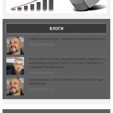
БЛОГИ
Надія лише на культ жінки в українській культурі
06.08.2026 08:49
Чому США не готові передати Україні ліцензію на
виробництво ракет Patriot: політика, безпека та
можливі альтернативи
03.08.2026 20:24
Перспектива: ЗСУ добомблять і всі інші склади
Wildberries
23.07.2026 11:31