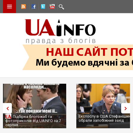
Експослу в США Стефанішині
Підбірка блогожаб та
обрали запобіжний захід
фотоприколів від UAINFO за 7
серпня