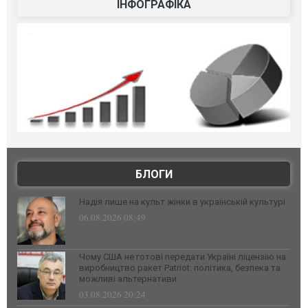
ІНФОГРАФІКА
БЛОГИ
Надія лише на культ жінки в українській культурі
06.08.2026 08:49
Чому США не готові передати Україні ліцензію на
виробництво ракет Patriot: політика, безпека та
можливі альтернативи
03.08.2026 20:24