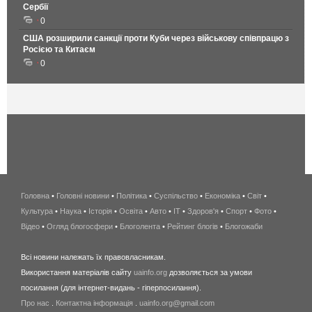
Сербії
0
США розширили санкції проти Куби через військову співпрацю з
Росією та Китаєм
0
Головна
•
Головні новини
•
Політика
•
Суспільство
•
Економіка
беспроводной
•
Світ
•
Культура
•
Наука
•
Історія
•
Освіта
•
Авто
•
IT
•
Здоров'я
интернет
•
Спорт
•
Фото
•
Відео
•
Огляд блогосфери
•
Блоголента
•
Рейтинг блогів
киев
•
Блогожаби
и
Всі новини належать їх правовласникам.
область
Використання матеріалів сайту
uainfo.org
дозволяється за умови
wimax
посилання (для інтернет-видань - гіперпосилання).
интернет
Про нас
.
Контактна інформація
.
uainfo.org@gmail.com
в