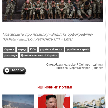
Повідомити про помилку - Виділіть орфографічну
помилку мишею і натисніть Ctrl + Enter
Україна
парад
Київ
українські вояки
українська армія
репетиція
День незалежності України
Сподобався матеріал? Сміливо поділися
ним в соцмережах через ці кнопки
ІНШІ НОВИНИ ПО ТЕМІ