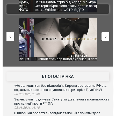
по Сумах,
За 2000 кілометрів від кордону з Україною: в
"Мої іграш
траждали
Єкатеринбурзі після атаки дронів загорівся
суперкарів
ВІДЕО
ині. ФОТО
склад Wildberries. ФОТО. ВІДЕО
оновлення
Вийшов трейлер нової екранізації легендарного
Зеленський
фільму "Афера Томаса Крауна"
перемовин
БЛОГОСТРІЧКА
«Не залишиться без відповіді»: Європа застерегла РФ від
подальших кроків на окупованих територіях Грузії (NV)
08.08.2026, 08:30
Зеленський подякував Сенату за ухвалення законопроєкту
про санкції проти РФ (NV)
08.08.2026, 08:15
В Київській області внаслідок атаки РФ загинули троє