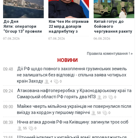
До Дня
Кім Чен Ин отримав
Китай готує до
Ялти: оператори
22 млрд доларів
бойового
"Group 13" провели
надприбутку з
чергування ракету
морський парад
початку війни в
DF-17, яку існуючі
07.08.2026
07.08.2026
06.08.2026
біля південного
Україні, -
системи ППО не
узбережжя Криму,
Bloomberg
здатні перехопити
- ГУР
Правила коментування ! »
НОВИНИ
Дії РФ щодо повного захоплення грузинських земель
09:48
не залишаться без відповіді - спільна заява чотирьох
країн Заходу
4
0
Атакована нафтопереробка: у Краснодарському краї та
09:24
Самарській області РФ горять два НПЗ
23
0
Майже чверть мільйона українців не повернулися після
09:00
виїзду за кордон у першому півріччі
58
0
Нічна атака дронів РФ на Київщину: загинули троє осіб
08:39
55
0
Штучний інтелект у китайській армії: впроваджується
23:55