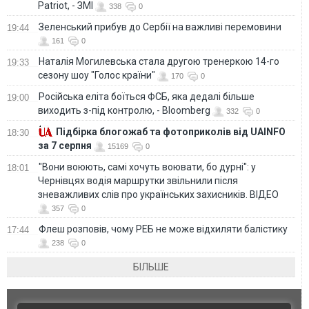
Patriot, - ЗМІ
338
0
Зеленський прибув до Сербії на важливі перемовини
19:44
161
0
Наталія Могилевська стала другою тренеркою 14-го
19:33
сезону шоу "Голос країни"
170
0
Російська еліта боїться ФСБ, яка дедалі більше
19:00
виходить з-під контролю, - Bloomberg
332
0
Підбірка блогожаб та фотоприколів від UAINFO
18:30
за 7 серпня
15169
0
"Вони воюють, самі хочуть воювати, бо дурні": у
18:01
Чернівцях водія маршрутки звільнили після
зневажливих слів про українських захисників. ВІДЕО
357
0
Флеш розповів, чому РЕБ не може відхиляти балістику
17:44
238
0
БІЛЬШЕ