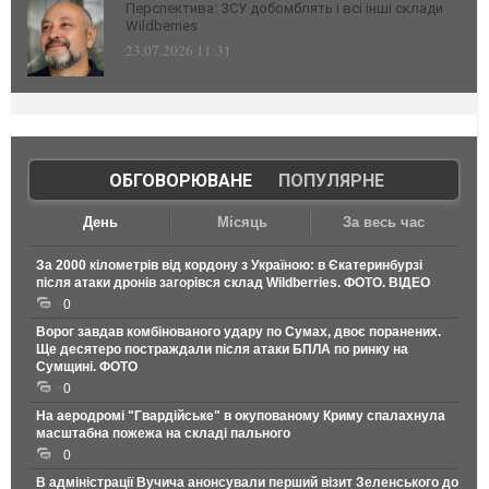
Перспектива: ЗСУ добомблять і всі інші склади
Wildberries
23.07.2026 11:31
ОБГОВОРЮВАНЕ
|
ПОПУЛЯРНЕ
День
Місяць
За весь час
За 2000 кілометрів від кордону з Україною: в Єкатеринбурзі
після атаки дронів загорівся склад Wildberries. ФОТО. ВІДЕО
0
Ворог завдав комбінованого удару по Сумах, двоє поранених.
Ще десятеро постраждали після атаки БПЛА по ринку на
Сумщині. ФОТО
0
На аеродромі "Гвардійське" в окупованому Криму спалахнула
масштабна пожежа на складі пального
0
В адміністрації Вучича анонсували перший візит Зеленського до