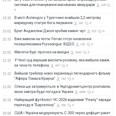
система для планування масованих авіаударів
128
0
В місті Аспендос у Туреччині знайшли 2,2-метрову
23:30
мармурову статую бога лікування
162
0
Брат Анджеліни Джолі зробив камінг-аут
23:02
523
0
Вже вивели на тести: Ferrari готує оновлення
22:33
позашляховика Purosangue. ВІДЕО
135
0
Магнітні бурі: прогноз на вихідні
22:02
1443
0
У Чехії суд вирішив вислати росіянку, яка вийшла заміж
21:32
за чеха по телефону
447
0
Вийшов трейлер нової екранізації легендарного фільму
21:15
"Афера Томаса Крауна"
764
0
Спека ще затримується: в Укргідрометцентрі розповіли,
21:00
якою завтра буде погода в Україні
2689
0
Найкращий футболіст ЧС-2026 відмовив "Реалу" заради
20:33
переходу в "Барселону"
330
0
США і Україна модернізують С-300 через дефіцит ракет
20:00