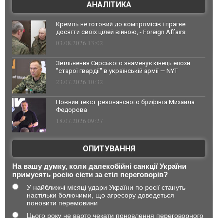
АНАЛІТИКА
Кремль не готовий до компромісів і прагне
досягти своїх цілей війною, - Foreign Affairs
03.08.2026 13:02
Звільнення Сирського знаменує кінець епохи
"старої гвардії" в українській армії — NYT
23.07.2026 10:32
Повний текст резонансного брифінга Михайла
Федорова
18.07.2026 09:27
ОПИТУВАННЯ
На вашу думку, коли далекобійні санкції України
примусять росію сісти за стіл переговорів?
У найближчі місяці удари України по росії стануть
настільки болючими, що агресору доведеться
поновити перемовини
Цього року не варто чекати поновлення переговорного