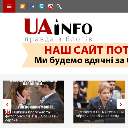
Експослу в США Стефанішиній
Трамп не передасть Україні
обрали запобіжний захід
сотні ракет до Patriot, бо у С
...