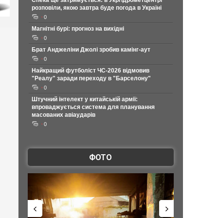
Спека ще затримується: в Укргідрометцентрі
розповіли, якою завтра буде погода в Україні
0
Магнітні бурі: прогноз на вихідні
0
Брат Анджеліни Джолі зробив камінг-аут
0
Найкращий футболіст ЧС-2026 відмовив
"Реалу" заради переходу в "Барселону"
0
Штучний інтелект у китайській армії:
впроваджується система для планування
масованих авіаударів
0
ФОТО