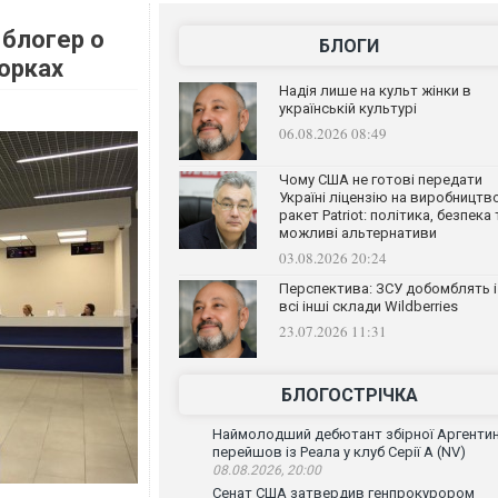
 блогер о
БЛОГИ
орках
Надія лише на культ жінки в
українській культурі
06.08.2026 08:49
Чому США не готові передати
Україні ліцензію на виробництв
ракет Patriot: політика, безпека 
можливі альтернативи
03.08.2026 20:24
Перспектива: ЗСУ добомблять і
всі інші склади Wildberries
23.07.2026 11:31
БЛОГОСТРІЧКА
Наймолодший дебютант збірної Аргенти
перейшов із Реала у клуб Серії А (NV)
08.08.2026, 20:00
Сенат США затвердив генпрокурором