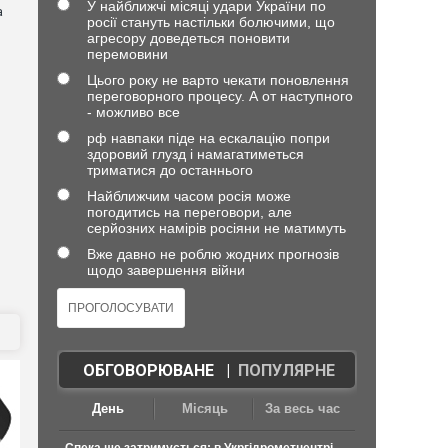
У найближчі місяці удари України по
а
росії стануть настільки болючими, що
агресору доведеться поновити
перемовини
Цього року не варто чекати поновлення
переговорного процесу. А от наступного
- можливо все
рф навпаки піде на ескалацію попри
здоровий глузд і намагатиметься
триматися до останнього
Найближчим часом росія може
погодитись на переговори, але
серйозних намірів росіяни не матимуть
Вже давно не роблю жодних прогнозів
щодо завершення війни
ОБГОВОРЮВАНЕ
|
ПОПУЛЯРНЕ
День
Місяць
За весь час