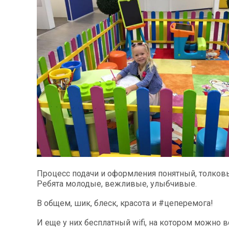
Процесс подачи и оформления понятный, толков
Ребята молодые, вежливые, улыбчивые.
В общем, шик, блеск, красота и ‪#‎цеперемога‬!
И еще у них бесплатный wifi, на котором можно вс