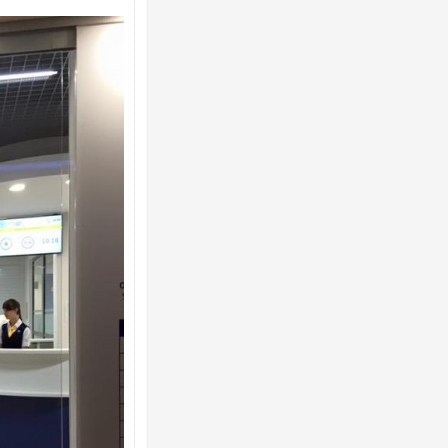
Ворог завдав комбінованого удару по
двоє поранених. Ще десятеро постра
після атаки БПЛА по ринку на Сумщині
Одесу накрила потужна злива з градо
ураганним вітром