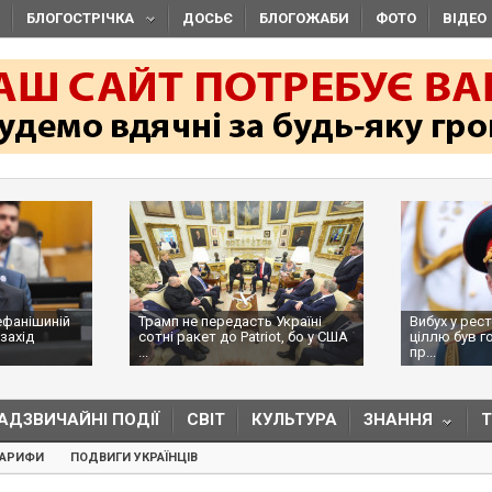
БЛОГОСТРІЧКА
ДОСЬЄ
БЛОГОЖАБИ
ФОТО
ВІДЕО
ефанішиній
Трамп не передасть Україні
Вибух у рест
захід
сотні ракет до Patriot, бо у США
ціллю був г
...
пр...
АДЗВИЧАЙНІ ПОДІЇ
СВІТ
КУЛЬТУРА
ЗНАННЯ
ТАРИФИ
ПОДВИГИ УКРАЇНЦІВ