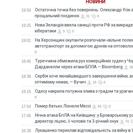
НОВИНИ
Остаточна точка без повернень: Олександр Усік 
19:50
прощальний поєдинок
21
0
Нова Зеландія ввела санкції проти РФ за викраден
19:25
кібератаки
9
0
На Херсонщині окупанти розпочали «вільне полю
19:01
автотранспорт за допомогою дронів на оптоволо
0
Туреччина обмежила рух комерційних суден у Чо
18:45
Дарданелли через атаки БПЛА — Bloomberg
36
Сербія хоче якнайшвидшого завершення війни, ал
18:38
оптимізму немає, — Вучич
19
0
Одесу накрила потужна злива з градом та урага
18:15
0
Помер батько Ліонеля Мессі
17:54
83
0
Нічна атака БпЛА на Київщину: у Броварському р
17:45
директор ліцею, її чоловік та 3-річний онук
74
Лукашенко переклав відповідальність за війну в Ук
16:39