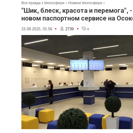
Вся правда з блогосфери
»
Новини блогосфери
»
"Шик, блеск, красота и ‪перемога", -
новом паспортном сервисе на Осок
•
•
15.09.2015, 01:56
2739
0