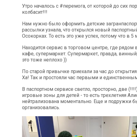
Утро началось с ‪#‎перемога‬, от которой до сих п
колбасит!!!
Нам нужно было оформить детские загранпаспорт
рассылки узнала, что открылся новый паспортны
Осокорках. То есть это уже успех, потому что в 5 
Находится сервис в торговом центре, где рядом вс
кафе, супермаркет. Супермаркет, правда, винный,
это тоже неплохо ))
По старой привычке приехали за час до открытия
Ха! Так и простояли час первыми и единственным
В паспортном сервисе светло, просторно, две (!!!
игровые зоны для детей - то есть трехлетняя Ал
нейтрализована моментально. Еще и подружки б
организовались.