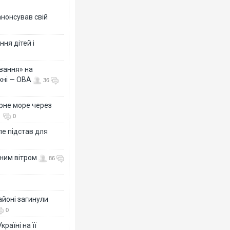
анонсував свій
ня дітей і
вання» на
кні — ОВА
36
рне море через
0
е підстав для
нним вітром
86
айоні загинули
0
раїні на її