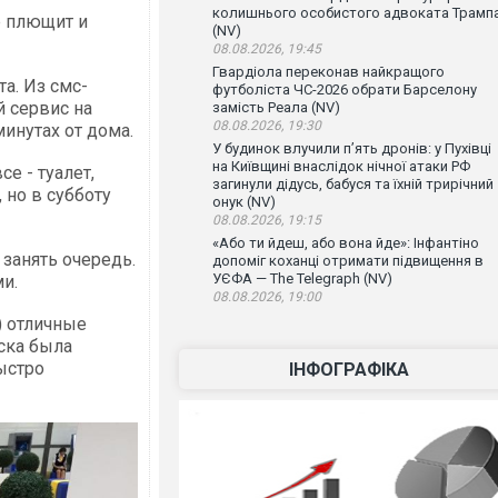
колишнього особистого адвоката Трамп
ор плющит и
(NV)
08.08.2026, 19:45
Гвардіола переконав найкращого
а. Из смс-
футболіста ЧС-2026 обрати Барселону
й сервис на
замість Реала (NV)
08.08.2026, 19:30
минутах от дома.
У будинок влучили п’ять дронів: у Пухівці
на Київщині внаслідок нічної атаки РФ
е - туалет,
загинули дідусь, бабуся та їхній трирічний
 но в субботу
онук (NV)
08.08.2026, 19:15
«Або ти йдеш, або вона йде»: Інфантіно
 занять очередь.
допоміг коханці отримати підвищення в
УЄФА — The Telegraph (NV)
и.
08.08.2026, 19:00
!) отличные
иска была
ыстро
ІНФОГРАФІКА