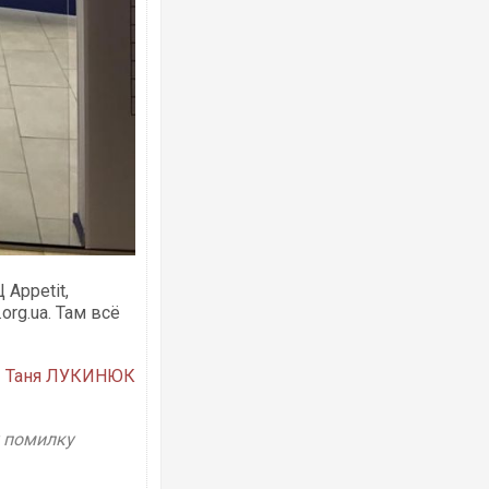
 Аppetit,
org.ua. Там всё
Таня ЛУКИНЮК
у помилку