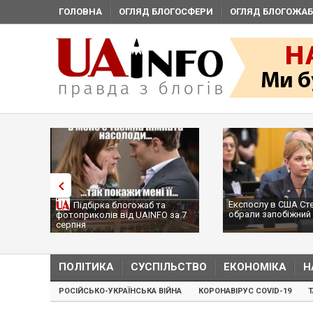
ГОЛОВНА
ОГЛЯД БЛОГОСФЕРИ
ОГЛЯД БЛОГОЖАБ
Експослу в США Ст
Підбірка блогожаб та
обрали запобіжний 
фотоприколів від UAINFO за 7
серпня
ПОЛІТИКА
СУСПІЛЬСТВО
ЕКОНОМІКА
Н
РОСІЙСЬКО-УКРАЇНСЬКА ВІЙНА
КОРОНАВІРУС COVID-19