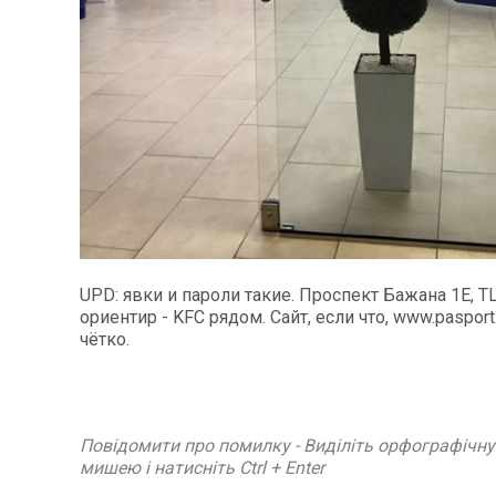
UPD: явки и пароли такие. Проспект Бажана 1Е, ТЦ
ориентир - KFC рядом. Сайт, если что, www.pasport.
чётко.
Повідомити про помилку - Виділіть орфографічн
мишею і натисніть Ctrl + Enter