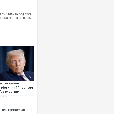
ал? Сміливо поділися
режах через ці кнопки
мп показав
тріотичний" паспорт
 з власним
третом
6.2026
вила коментування ! »