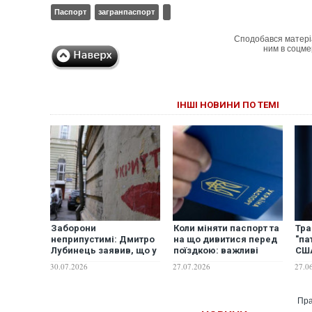
Паспорт
загранпаспорт
Сподобався матері
ним в соцме
ІНШІ НОВИНИ ПО ТЕМІ
Заборони
Коли міняти паспорт та
Тра
неприпустимі: Дмитро
на що дивитися перед
"па
Лубинець заявив, що у
поїздкою: важливі
США
укриття зобов'язані
поради Міграційної
пор
30.07.2026
27.07.2026
27.0
пускати всіх, без
служби українцям
паспорта і навіть із
вихованцями
Пра