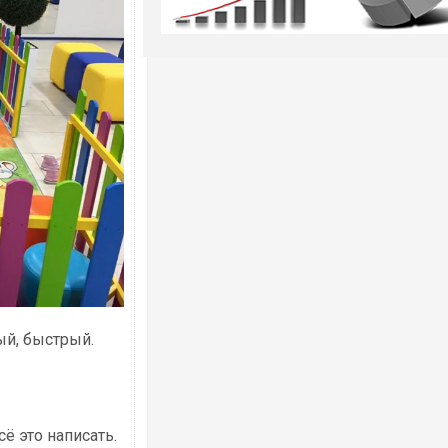
ый, быстрый.
ё это написать.