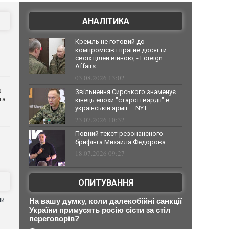
АНАЛІТИКА
Кремль не готовий до
компромісів і прагне досягти
своїх цілей війною, - Foreign
Affairs
03.08.2026 13:02
о
Звільнення Сирського знаменує
та
кінець епохи "старої гвардії" в
українській армії — NYT
23.07.2026 10:32
Повний текст резонансного
брифінга Михайла Федорова
18.07.2026 09:27
ОПИТУВАННЯ
ни
На вашу думку, коли далекобійні санкції
України примусять росію сісти за стіл
переговорів?