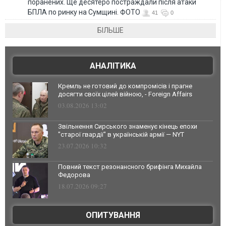
поранених. Ще десятеро постраждали після атаки
БПЛА по ринку на Сумщині. ФОТО
41
0
БІЛЬШЕ
АНАЛІТИКА
Кремль не готовий до компромісів і прагне
досягти своїх цілей війною, - Foreign Affairs
03.08.2026 13:02
Звільнення Сирського знаменує кінець епохи
"старої гвардії" в українській армії — NYT
23.07.2026 10:32
Повний текст резонансного брифінга Михайла
Федорова
18.07.2026 09:27
ОПИТУВАННЯ