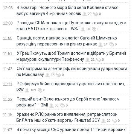
В акваторії Чорного моря біля села Коблеве стався
12:03
вибух: загинув 45-річний чоловік
22
0
Розвідка США вважає, що Путін може атакувати одну з
12:00
країн НАТО вже цієї осені, - WSJ
30
0
Санкції, порти, паливо: як логіст Євгеній Шимченко
11:55
рахує ціну перевезення на різних ринках
14
0
У Греції хочуть, щоб Трамп допоміг відібрати у Британії
11:51
мармурові скульптури Парфенону
21
0
СБУ затримала агентів рф, які коригували удари ворога
11:43
по Миколаєву
13
0
РФ формує бойові підрозділи з українських полонених, -
11:31
ISW
109
0
Перший візит Зеленського до Сербії стане "ляпасом
11:22
росіянам" — ЗМІ
53
0
Уражено РЛС раннього виявлення, ретранслятори
11:15
БпЛА та інші об'єкти ворога,- Генштаб ЗСУ
20
0
З початку місяця СБС уразили понад 11 тисяч ворожих
11:07