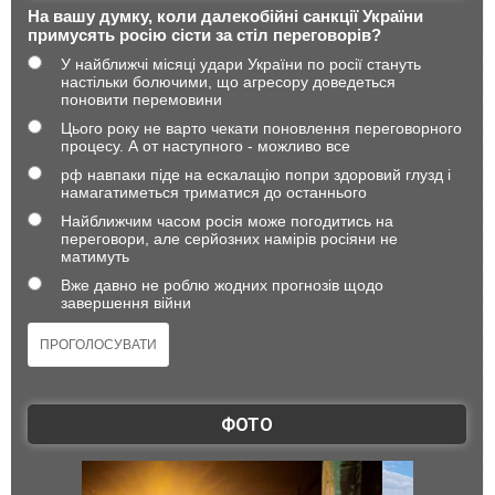
На вашу думку, коли далекобійні санкції України
примусять росію сісти за стіл переговорів?
У найближчі місяці удари України по росії стануть
настільки болючими, що агресору доведеться
поновити перемовини
Цього року не варто чекати поновлення переговорного
процесу. А от наступного - можливо все
рф навпаки піде на ескалацію попри здоровий глузд і
намагатиметься триматися до останнього
Найближчим часом росія може погодитись на
переговори, але серйозних намірів росіяни не
матимуть
Вже давно не роблю жодних прогнозів щодо
завершення війни
ФОТО