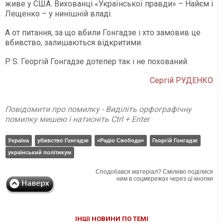
живе у США. Вихованці «Української правди» – Найєм і
Лещенко – у нинішній владі.
А от питання, за що вбили Гонгадзе і хто замовив це
вбивство, залишаються відкритими.
P. S. Георгій Гонгадзе дотепер так і не похований.
Сергій РУДЕНКО
Повідомити про помилку - Виділіть орфографічну
помилку мишею і натисніть Ctrl + Enter
Україна
убивство Гонгадзе
«Радіо Свобода»
Георгій Гонгадзе
український політикум
Сподобався матеріал? Сміливо поділися
ним в соцмережах через ці кнопки
ІНШІ НОВИНИ ПО ТЕМІ