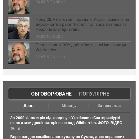
06.08.2026 08:49
Чому США не готові передати Україні ліцензію на
виробництво ракет Patriot: політика, безпека та
можливі альтернативи
03.08.2026 20:24
Перспектива: ЗСУ добомблять і всі інші склади
Wildberries
23.07.2026 11:31
ОБГОВОРЮВАНЕ
|
ПОПУЛЯРНЕ
День
Місяць
За весь час
За 2000 кілометрів від кордону з Україною: в Єкатеринбурзі
після атаки дронів загорівся склад Wildberries. ФОТО. ВІДЕО
0
Ворог завдав комбінованого удару по Сумах, двоє поранених.