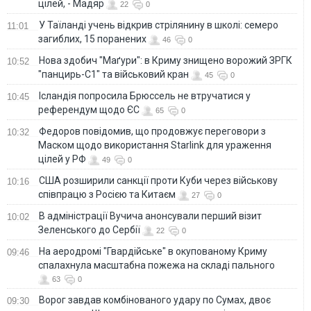
цілей, - Мадяр
22
0
У Таїланді учень відкрив стрілянину в школі: семеро
11:01
загиблих, 15 поранених
46
0
Нова здобич "Маґури": в Криму знищено ворожий ЗРГК
10:52
"панцирь-С1" та військовий кран
45
0
Ісландія попросила Брюссель не втручатися у
10:45
референдум щодо ЄС
65
0
Федоров повідомив, що продовжує переговори з
10:32
Маском щодо використання Starlink для ураження
цілей у РФ
49
0
США розширили санкції проти Куби через військову
10:16
співпрацю з Росією та Китаєм
27
0
В адміністрації Вучича анонсували перший візит
10:02
Зеленського до Сербії
22
0
На аеродромі "Гвардійське" в окупованому Криму
09:46
спалахнула масштабна пожежа на складі пального
63
0
Ворог завдав комбінованого удару по Сумах, двоє
09:30