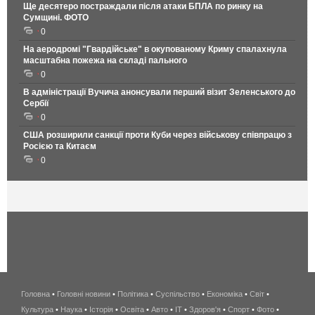
Ще десятеро постраждали після атаки БПЛА по ринку на
Сумщині. ФОТО
0
На аеродромі "Гвардійське" в окупованому Криму спалахнула
масштабна пожежа на складі пального
0
В адміністрації Вучича анонсували перший візит Зеленського до
Сербії
0
США розширили санкції проти Куби через військову співпрацю з
Росією та Китаєм
0
Головна
•
Головні новини
•
Політика
•
Суспільство
•
Економіка
беспроводной
•
Світ
•
Культура
•
Наука
•
Історія
•
Освіта
•
Авто
•
IT
•
Здоров'я
интернет
•
Спорт
•
Фото
•