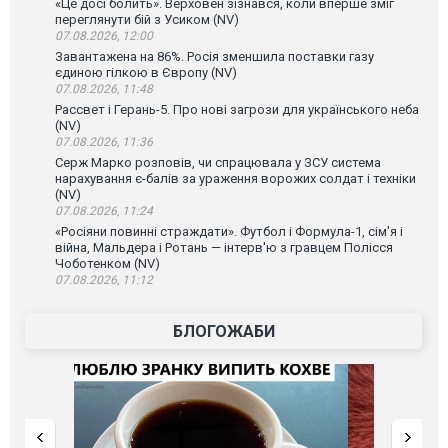
«Це досі болить». Верховен зізнався, коли вперше зміг
переглянути бій з Усиком (NV)
07.08.2026, 12:00
Завантажена на 86%. Росія зменшила поставки газу
єдиною гілкою в Європу (NV)
07.08.2026, 11:48
Рассвет і Герань-5. Про нові загрози для українського неба
(NV)
07.08.2026, 11:36
Серж Марко розповів, чи спрацювала у ЗСУ система
нарахування є-балів за ураження ворожих солдат і техніки
(NV)
07.08.2026, 11:24
«Росіяни повинні страждати». Футбол і Формула-1, сім'я і
війна, Мальдера і Ротань — інтерв'ю з гравцем Полісся
Чоботенком (NV)
07.08.2026, 11:12
БЛОГОЖАБИ