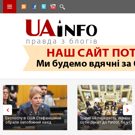
Експослу в США Стефанішиній
Трамп не передасть Україні
обрали запобіжний захід
сотні ракет до Patriot, бо у С
...