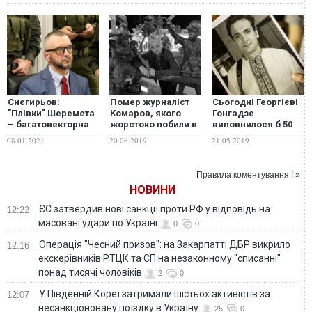
Снєгирьов:
Помер журналіст
Сьогодні Георгієві
"Плівки" Шеремета
Комаров, якого
Гонгадзе
– багатовекторна
жорстоко побили в
виповнилося б 50
операція
Черкасах. Одна з
років
08.01.2021
20.06.2019
21.05.2019
спецслужб РФ
версій убивства –
професійна
діяльність
Правила коментування ! »
НОВИНИ
ЄС затвердив нові санкції проти РФ у відповідь на
12:22
масовані удари по Україні
0
0
Операція "Чесний призов": на Закарпатті ДБР викрило
12:16
екскерівників РТЦК та СП на незаконному "списанні"
понад тисячі чоловіків
2
0
У Південній Кореї затримали шістьох активістів за
12:07
несанкціоновану поїздку в Україну
25
0