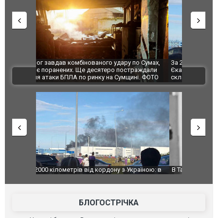
по Сумах,
За 2000 кілометрів від кордону з Україною: в
"Мої іграш
траждали
Єкатеринбурзі після атаки дронів загорівся
суперкарів
ВІДЕО
ині. ФОТО
склад Wildberries. ФОТО. ВІДЕО
країною: в
В Таїланді футболіст загинув від удару
Топпосадов
агорівся
блискавки під час матчу: ще 12 людей
підозру
постраждали. ВІДЕО
БЛОГОСТРІЧКА