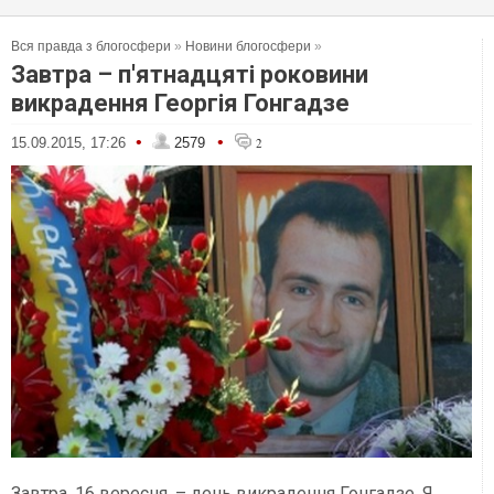
Вся правда з блогосфери
»
Новини блогосфери
»
Завтра – п'ятнадцяті роковини
викрадення Георгія Гонгадзе
•
•
15.09.2015, 17:26
2579
2
Завтра, 16 вересня, – день викрадення Гонгадзе. Я