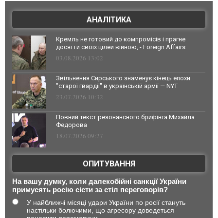
АНАЛІТИКА
Кремль не готовий до компромісів і прагне
досягти своїх цілей війною, - Foreign Affairs
03.08.2026 13:02
Звільнення Сирського знаменує кінець епохи
"старої гвардії" в українській армії — NYT
23.07.2026 10:32
Повний текст резонансного брифінга Михайла
Федорова
18.07.2026 09:27
ОПИТУВАННЯ
На вашу думку, коли далекобійні санкції України
примусять росію сісти за стіл переговорів?
У найближчі місяці удари України по росії стануть
настільки болючими, що агресору доведеться