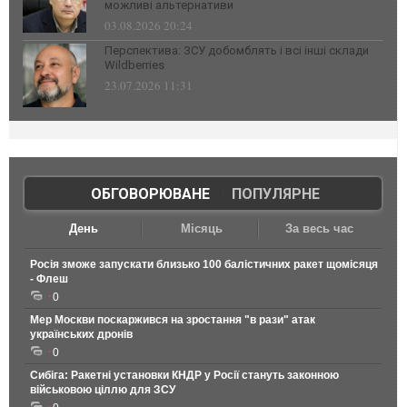
можливі альтернативи
03.08.2026 20:24
Перспектива: ЗСУ добомблять і всі інші склади
Wildberries
23.07.2026 11:31
ОБГОВОРЮВАНЕ
|
ПОПУЛЯРНЕ
День
Місяць
За весь час
Росія зможе запускати близько 100 балістичних ракет щомісяця
- Флеш
0
Мер Москви поскаржився на зростання "в рази" атак
українських дронів
0
Сибіга: Ракетні установки КНДР у Росії стануть законною
військовою ціллю для ЗСУ