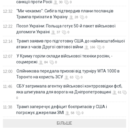
санкції проти Росії
30
0
"Ми чекаємо": Сибіга підтвердив плани посланців
12:32
Трампа приїхати в Україну
28
0
Посол України: Польща готує 50-й пакет військової
12:22
допомоги Україні
37
0
Трамп заявив про підготовку США до наймасштабнішої
12:14
атаки з часів Другої світової війни
166
0
У Криму горіли склади військової техніки росіян, -
12:07
соцмережі
84
0
Олійникова передала призові від турніру WTA 1000 в
12:00
Торонто на користь ЗСУ
63
0
СБУ затримала агентку військової контррозвідки фсб,
11:46
яка шпигувала для ворога на Дніпропетровщині
61
0
Трамп заперечує дефіцит боєприпасів у США і
11:38
погрожує джерелам ЗМІ
58
0
БІЛЬШЕ