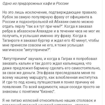
Одно из придорожных кафе в России
Но это лишь исключение, подтверждающее правило.
Кубок за самую популярную фразу от официанта в
России и подконтрольной ей Абхазии смело можно
отдать перлу "так а я тут при чем?". Когда я заказал
ребра в абхазском Алахадзе и в течении часа не мог их
получить, я услышал именно эту фразу. Когда в
Таганроге я заказал бургер и ждал его 40 минут, чтобы
мне принесли совсем не его, я тоже услышал
магическое "аятутпричем?".
"Аятутпричем" звучало, и когда в Гаграх я попробовал
заказать кальян и так долго ждал кальянщика, что
даже предложил бармену сделать его самостоятельно,
за свои же деньги. Эта фраза преследовала меня по
всему нашему маршруту, как влюбленная институтка.
И где-то под конец путешествия я понял причину её
появления. По всей видимости, наши соседи просто не
знакомы с понятием "бизнес".
Я не питаю иллюзий относительно наших столовок и