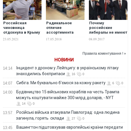
Российская
Радикальное
Почему
чиновница
отличие
российские
отдохнула в Крыму
ассортимента
либералы не имеют
и ужаснулась
российских и
морального права
23.05.2021
17.05.2018
08.09.2017
местному сервису
европейских
давать советы
супермаркетов.
Украине
ФОТО
Правила коментування ! »
НОВИНИ
Інцидент з дроном у Лейпцигу: в українському літаку
14:14
знаходились боєприпаси
16
0
Сибіга: Ми буквально б’ємося за кожну ракету
14:07
6
0
Будівництво 15 військових кораблів на честь Трампа
14:00
можуть коштувати майже 300 млрд доларів, - NYT
14
0
Російські війська атакували Павлоград: одна людина
13:57
загинула, горять склади
27
0
Вашингтон підштовхував європейські країни передати
13:45