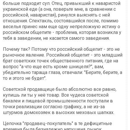
больше подходит суп. Отец, привыкший к наваристой
украинской еде (а она, поверьте мне, в сравнении с
российской, наваристая), ринулся выяснять с ней
отношения. Спектакль, состоявшийся после, помимо
веселья принес нам еще одну непреложную истину о
российском общепите - проблема, которая возникла у
тебя в заведении, не касается самого заведения.
Почему так? Потому что российский общепит - это не
рыночное явление. Российкий общепит - это младший
брат советских точек общественного питания, где на
вопрос "а что еще есть кроме шницеля?", вам,
убедительно тараща глаза, отвечали: "Берите, берите, а
то и этого не будет".
Советской продавщице было абсолютно все равно,
купишь ли ты у неё товар. Все чудеса советской
бакалеи и пищевой промышленности поступали в
точки реализации согласно графику, а не из-за
штурмов домохозяек в высоких меховых шапках.
Цепочка "продавец-покупатель" в те дефицитные
времена была безнадежно нарушена, рынок