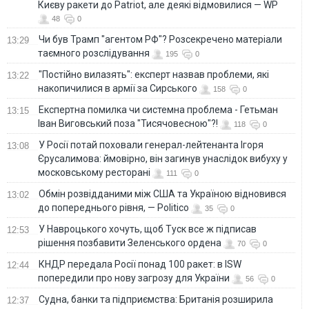
Києву ракети до Patriot, але деякі відмовилися — WP
48
0
Чи був Трамп "агентом РФ"? Розсекречено матеріали
13:29
таємного розслідування
195
0
"Постійно вилазять": експерт назвав проблеми, які
13:22
накопичилися в армії за Сирського
158
0
Eкспертна помилка чи системна проблема - Гетьман
13:15
Іван Виговський поза "Тисячовесною"?!
118
0
У Росії потай поховали генерал-лейтенанта Ігоря
13:08
Єрусалимова: ймовірно, він загинув унаслідок вибуху у
московському ресторані
111
0
Обмін розвідданими між США та Україною відновився
13:02
до попереднього рівня, — Politico
35
0
У Навроцького хочуть, щоб Туск все ж підписав
12:53
рішення позбавити Зеленського ордена
70
0
КНДР передала Росії понад 100 ракет: в ISW
12:44
попередили про нову загрозу для України
56
0
Судна, банки та підприємства: Британія розширила
12:37