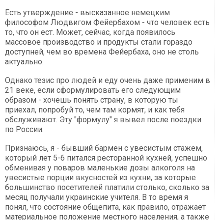
Есть утверждение - высказанное немецким
философом Людвигом Фейербахом - что человек есть
то, что он ест. Может, сейчас, когда появилось
массовое производство и продукты стали гораздо
доступней, чем во времена Фейербаха, оно не столь
актуально.
Однако тезис про людей и еду очень даже применим в
21 веке, если сформулировать его следующим
образом - хочешь понять страну, в которую ты
приехал, попробуй то, чем там кормят, и как тебя
обслуживают. Эту "формулу" я вывел после поездки
по России.
Признаюсь, я - бывший бармен с увесистым стажем,
который лет 5-6 питался ресторанной кухней, успешно
обменивая у поваров маленькие дозы алкоголя на
увесистые порции вкусностей из кухни, за которые
большинство посетителей платили столько, сколько за
месяц получали украинские учителя. В то время я
понял, что состояние общепита, как правило, отражает
материальное положение местного населения, а также