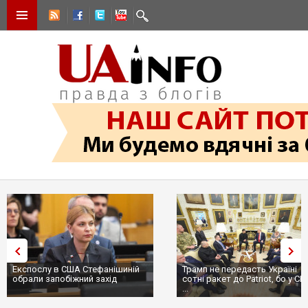
Трамп не передасть Україні
Вибух у ресторані в Москві:
сотні ракет до Patriot, бо у США
ціллю був головком ВКС Росії
...
пр...