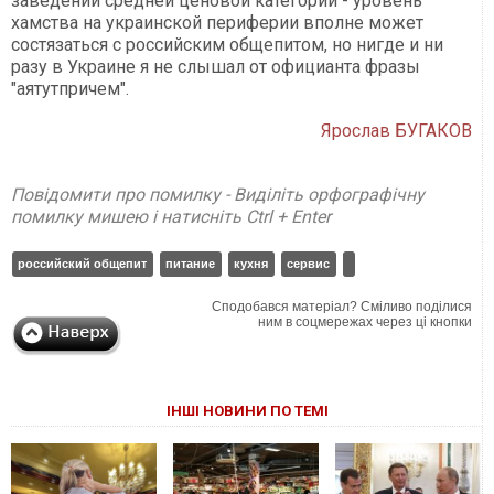
заведений средней ценовой категории - уровень
хамства на украинской периферии вполне может
состязаться с российским общепитом, но нигде и ни
разу в Украине я не слышал от официанта фразы
"аятутпричем".
Ярослав БУГАКОВ
Повідомити про помилку - Виділіть орфографічну
помилку мишею і натисніть Ctrl + Enter
российский общепит
питание
кухня
сервис
Сподобався матеріал? Сміливо поділися
ним в соцмережах через ці кнопки
ІНШІ НОВИНИ ПО ТЕМІ