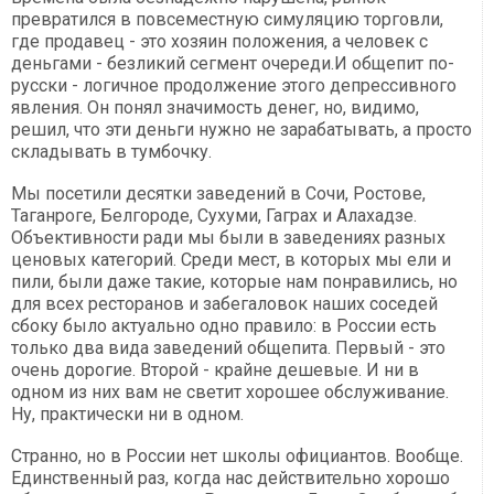
превратился в повсеместную симуляцию торговли,
где продавец - это хозяин положения, а человек с
деньгами - безликий сегмент очереди.И общепит по-
русски - логичное продолжение этого депрессивного
явления. Он понял значимость денег, но, видимо,
решил, что эти деньги нужно не зарабатывать, а просто
складывать в тумбочку.
Мы посетили десятки заведений в Сочи, Ростове,
Таганроге, Белгороде, Сухуми, Гаграх и Алахадзе.
Объективности ради мы были в заведениях разных
ценовых категорий. Среди мест, в которых мы ели и
пили, были даже такие, которые нам понравились, но
для всех ресторанов и забегаловок наших соседей
сбоку было актуально одно правило: в России есть
только два вида заведений общепита. Первый - это
очень дорогие. Второй - крайне дешевые. И ни в
одном из них вам не светит хорошее обслуживание.
Ну, практически ни в одном.
Странно, но в России нет школы официантов. Вообще.
Единственный раз, когда нас действительно хорошо