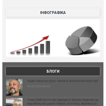
ІНФОГРАФІКА
БЛОГИ
Надія лише на культ жінки в українській культурі
06.08.2026 08:49
Чому США не готові передати Україні ліцензію на
виробництво ракет Patriot: політика, безпека та