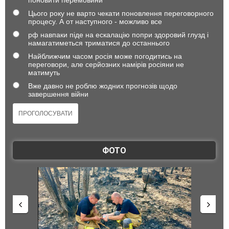
поновити перемовини
Цього року не варто чекати поновлення переговорного
процесу. А от наступного - можливо все
рф навпаки піде на ескалацію попри здоровий глузд і
намагатиметься триматися до останнього
Найближчим часом росія може погодитись на
переговори, але серйозних намірів росіяни не
матимуть
Вже давно не роблю жодних прогнозів щодо
завершення війни
ФОТО