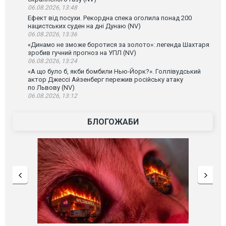
06.08.2026, 13:48
Ефект від посухи. Рекордна спека оголила понад 200
нацистських суден на дні Дунаю (NV)
06.08.2026, 13:36
«Динамо не зможе боротися за золото»: легенда Шахтаря
зробив гучний прогноз на УПЛ (NV)
06.08.2026, 13:24
«А що було б, якби бомбили Нью-Йорк?». Голлівудський
актор Джессі Айзенберг пережив російську атаку
по Львову (NV)
06.08.2026, 13:12
БЛОГОЖАБИ