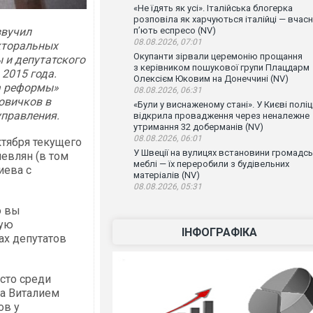
«Не їдять як усі». Італійська блогерка
розповіла як харчуються італійці — вчас
звучил
п’ють еспресо (NV)
08.08.2026, 07:01
кторальных
Окупанти зірвали церемонію прощання
 и депутатского
з керівником пошукової групи Плацдарм
 2015 года.
Олексієм Юковим на Донеччині (NV)
а реформы»
08.08.2026, 06:31
овичков в
«Були у виснаженому стані». У Києві поліц
управления.
відкрила провадження через неналежне
утримання 32 доберманів (NV)
08.08.2026, 06:01
ктября текущего
У Швеції на вулицях встановини громадсь
евлян (в том
меблі — їх переробили з будівельних
иева с
матеріалів (NV)
08.08.2026, 05:31
о вы
кую
ІНФОГРАФІКА
ах депутатов
есто среди
за Виталием
ов у