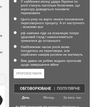
У найближчі місяці удари України по
росії стануть настільки болючими, що
но
агресору доведеться поновити
перемовини
Цього року не варто чекати поновлення
переговорного процесу. А от наступного
- можливо все
рф навпаки піде на ескалацію попри
ія
здоровий глузд і намагатиметься
триматися до останнього
Найближчим часом росія може
погодитись на переговори, але
кі
серйозних намірів росіяни не матимуть
Вже давно не роблю жодних прогнозів
щодо завершення війни
ОБГОВОРЮВАНЕ
|
ПОПУЛЯРНЕ
День
Місяць
За весь час