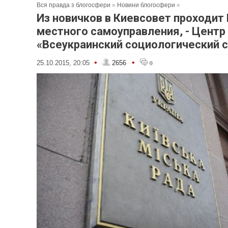
Вся правда з блогосфери
»
Новини блогосфери
»
Из новичков в Киевсовет проходит
местного самоуправления, - Центр
«Всеукраинский социологический 
•
•
25.10.2015, 20:05
2656
0