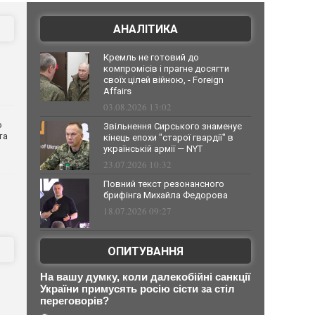
АНАЛІТИКА
Кремль не готовий до
компромісів і прагне досягти
своїх цілей війною, - Foreign
Affairs
03.08.2026 13:02
о
Звільнення Сирського знаменує
та
кінець епохи "старої гвардії" в
українській армії — NYT
23.07.2026 10:32
Повний текст резонансного
брифінга Михайла Федорова
18.07.2026 09:27
ОПИТУВАННЯ
На вашу думку, коли далекобійні санкції
України примусять росію сісти за стіл
переговорів?