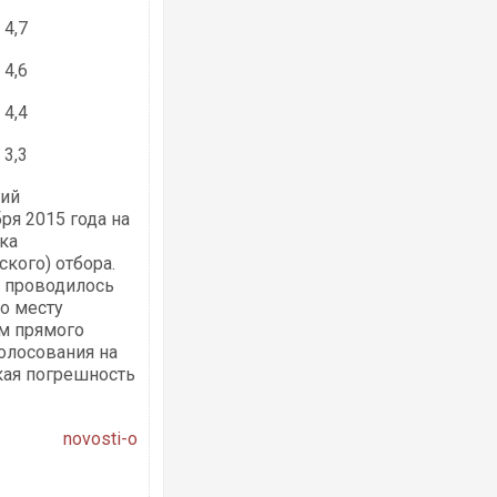
4,7
4,6
4,4
3,3
кий
ря 2015 года на
ка
кого) отбора.
е проводилось
по месту
м прямого
голосования на
кая погрешность
novosti-o