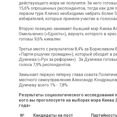
действующего мэра не получится. За него готов
15,6% опрошенных респондентов, тогда как для 
первом туре Кличко необходимо набрать более 
избирателей, которые приняли участие в голосов
Вторую позицию занимает бывший мэр Киева А
Омельченко («Єдність»), вернуть которого в кре
готовы 9,6% киевлян.
Третье место с результатом 8,4% за Бориславом 
«Партія рішучих громадян»), который обходит в р
Думчева («Рух за реформи»). За Думчева готовы
голоса 7,9% респондентов.
Замыкает первую пятерку глава совета Политиче
местного самоуправления Александр Кондрашов.
Думчеву всего 1% - 7,8%.
Результаты социологического исследования п
кого вы проголосуете на выборах мэра Киева 
года»
№
Кандидаты на пост
Партийност