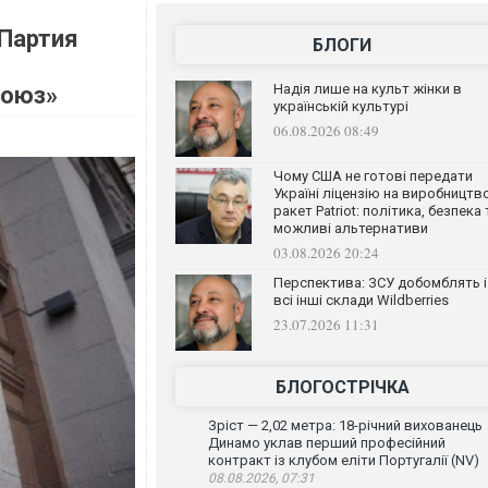
 Партия
БЛОГИ
Надія лише на культ жінки в
союз»
українській культурі
06.08.2026 08:49
Чому США не готові передати
Україні ліцензію на виробництв
ракет Patriot: політика, безпека 
можливі альтернативи
03.08.2026 20:24
Перспектива: ЗСУ добомблять і
всі інші склади Wildberries
23.07.2026 11:31
БЛОГОСТРІЧКА
Зріст — 2,02 метра: 18-річний вихованець
Динамо уклав перший професійний
контракт із клубом еліти Португалії (NV)
08.08.2026, 07:31