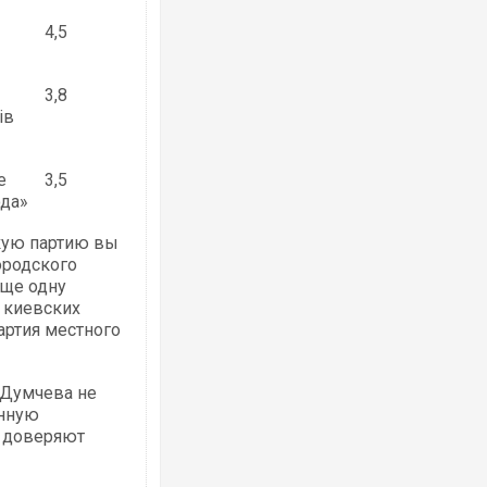
4,5
3,8
ів
е
3,5
ода»
скую партию вы
ородского
еще одну
 киевских
артия местного
 Думчева не
анную
 доверяют