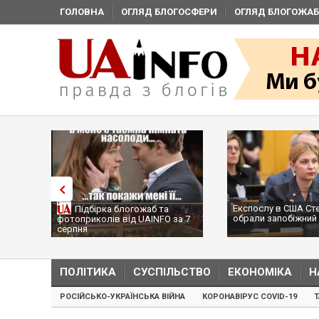
ГОЛОВНА
ОГЛЯД БЛОГОСФЕРИ
ОГЛЯД БЛОГОЖАБ
Експослу в США Ст
Підбірка блогожаб та
обрали запобіжний 
фотоприколів від UAINFO за 7
серпня
ПОЛІТИКА
СУСПІЛЬСТВО
ЕКОНОМІКА
Н
РОСІЙСЬКО-УКРАЇНСЬКА ВІЙНА
КОРОНАВІРУС COVID-19