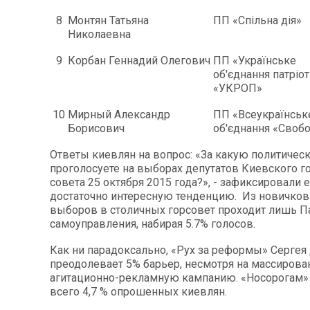
8
Монтян Татьяна
ПП «Спільна дія»
Николаевна
9
Корбан Геннадий Олегович
ПП «Українське
об'єднання патріот
«УКРОП»
10
Мирный Александр
ПП «Всеукраїнськ
Борисович
об'єднання «Своб
Ответы киевлян на вопрос: «За какую политиче
проголосуете на выборах депутатов Киевского г
совета 25 октября 2015 года?», - зафиксировали 
достаточно интересную тенденцию. Из новичков
выборов в столичных горсовет проходит лишь П
самоуправления, набирая 5.7% голосов.
Как ни парадоксально, «Рух за реформы» Сергея
преодолевает 5% барьер, несмотря на массиров
агитационно-рекламную кампанию. «Носорогам»
всего 4,7 % опрошенных киевлян.