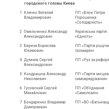
городского головы Киева
1
Кличко Виталий
ПП «Блок Петра
Владимирович
Порошенка
«Солідарність»
2
Омельченко Александр
Українська партія
Александрович
«Єдність»
3
Береза Борислав
ПП «Партія рішучи
Юхимович
громадян»
4
Думчев Сергей
ПП «Рух за рефор
Александрович
5
Кондрашов Александр
ПП «Партія місце
Николаевич
самоврядування»
6
Гусовский Сергей
ПП «Об'єднання
Михайлович
«Самопоміч»
7
Бондаренко Владимир
ПП «ВО «Батьківщ
Дмитриевич