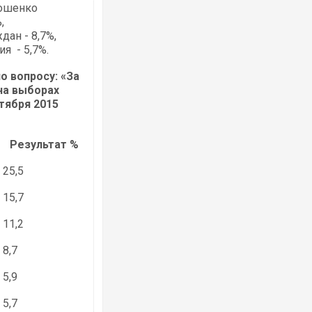
рошенко
,
ан - 8,7%,
я - 5,7%.
о вопросу: «За
на выборах
тября 2015
Результат %
25,5
15,7
11,2
8,7
5,9
5,7