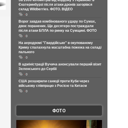
За 2000 кілометрів від кордону з Україною: в
Єкатеринбурзі після атаки дронів загорівся
склад Wildberries. ФОТО. ВІДЕО
0
Ворог завдав комбінованого удару по Сумах,
двоє поранених. Ще десятеро постраждали
після атаки БПЛА по ринку на Сумщині. ФОТО
0
На аеродромі "Гвардійське" в окупованому
Криму спалахнула масштабна пожежа на складі
пального
0
В адміністрації Вучича анонсували перший візит
Зеленського до Сербії
0
США розширили санкції проти Куби через
військову співпрацю з Росією та Китаєм
0
ФОТО