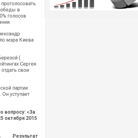
ы проголосовать
победы в
50% голосов
ании.
лександр
сло мэра Киева
Березой (
ейтингах Сергея
 отдать свои
ской партии
 Он уступает
о вопросу: «За
25 октября 2015
ь
Результат