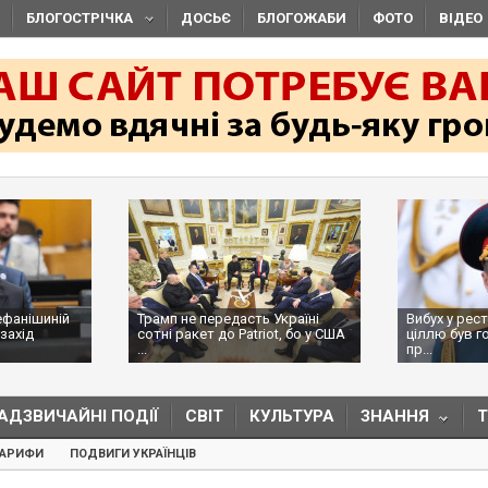
БЛОГОСТРІЧКА
ДОСЬЄ
БЛОГОЖАБИ
ФОТО
ВІДЕО
ефанішиній
Трамп не передасть Україні
Вибух у рес
захід
сотні ракет до Patriot, бо у США
ціллю був г
...
пр...
АДЗВИЧАЙНІ ПОДІЇ
СВІТ
КУЛЬТУРА
ЗНАННЯ
ТАРИФИ
ПОДВИГИ УКРАЇНЦІВ