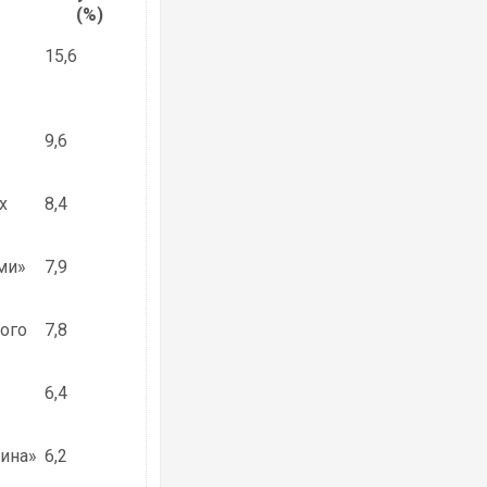
(%)
15,6
9,6
Ворог завдав комбінованого удару по
двоє поранених. Ще десятеро постра
після атаки БПЛА по ринку на Сумщині
х
8,4
ми»
7,9
вого
7,8
6,4
Вже вивели на тести: Ferrari готує оно
позашляховика Purosangue. ВІДЕО
ина»
6,2