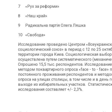
7
«Рух за реформи»
8
«Наш край»
9
Радикальна партія Олега Ляшка
10
«Свобода»
Исследование проведено Центром «Всеукраинс
социологический союз» в период с 12 по 25 октяб
территории города Киев. Социологическая выбор
осуществлена путем систематического (механичес
Опрошено 15,5 тыс. респондентов. Исследовани
методом поквартирного опроса «face - to - face» 
постоянного проживания респондентов и методо
опроса на улицах столицы, в том числе и в день 
выходе из избирательных участков. Статистичес
исследования составляет +/- 2,3%.