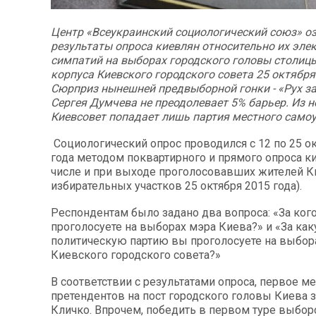
Центр «Всеукраинский социологический союз» о
результаты опроса киевлян относительно их эле
симпатий на выборах городского головы столицы
корпуса Киевского городского совета 25 октября
Сюрприз нынешней предвыборной гонки - «Рух з
Сергея Думчева не преодолевает 5% барьер. Из н
Киевсовет попадает лишь партия местного само
Социологический опрос проводился с 12 по 25 о
года методом поквартирного и прямого опроса ки
числе и при выходе проголосовавших жителей К
избирательных участков 25 октября 2015 года).
Респондентам было задано два вопроса: «За ког
проголосуете на выборах мэра Киева?» и «За ка
политическую партию вы проголосуете на выбор
Киевского городского совета?»
В соответствии с результатами опроса, первое м
претендентов на пост городского головы Киева 
Кличко. Впрочем, победить в первом туре выбор