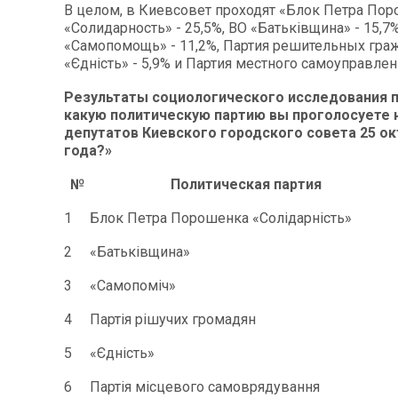
В целом, в Киевсовет проходят «Блок Петра По
«Солидарность» - 25,5%, ВО «Батьківщина» - 15,7%
«Самопомощь» - 11,2%, Партия решительных гражд
«Єдність» - 5,9% и Партия местного самоуправлени
Результаты социологического исследования п
какую политическую партию вы проголосуете 
депутатов Киевского городского совета 25 ок
года?»
№
Политическая партия
1
Блок Петра Порошенка «Солідарність»
2
«Батьківщина»
3
«Самопоміч»
4
Партія рішучих громадян
5
«Єдність»
6
Партія місцевого самоврядування