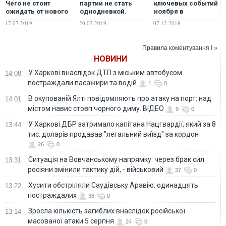
Чего не стоит
партии не стать
ключевых событий
ожидать от нового
однодневкой.
ноября в
состава Рады
Советы
украинской
17.07.2019
20.02.2019
07.12.2018
политтехнолога
политике?
Правила коментування ! »
НОВИНИ
У Харкові внаслідок ДТП з міським автобусом
14:08
постраждали пасажири та водій
1
0
В окупованій Ялті повідомляють про атаку на порт: над
14:01
містом навис стовп чорного диму. ВІДЕО
9
0
У Харкові ДБР затримало капітана Нацгвардії, який за 8
13:44
тис. доларів продавав "легальний виїзд" за кордон
26
0
Ситуація на Вовчанському напрямку: через брак сил
13:31
росіяни змінили тактику дій, - військовий
37
0
Хусити обстріляли Саудівську Аравію: одинадцять
13:22
постраждалих
36
0
Зросла кількість загиблих внаслідок російської
13:14
масованої атаки 5 серпня
24
0