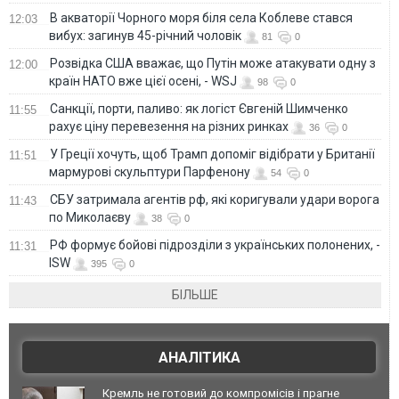
В акваторії Чорного моря біля села Коблеве стався
12:03
вибух: загинув 45-річний чоловік
81
0
Розвідка США вважає, що Путін може атакувати одну з
12:00
країн НАТО вже цієї осені, - WSJ
98
0
Санкції, порти, паливо: як логіст Євгеній Шимченко
11:55
рахує ціну перевезення на різних ринках
36
0
У Греції хочуть, щоб Трамп допоміг відібрати у Британії
11:51
мармурові скульптури Парфенону
54
0
СБУ затримала агентів рф, які коригували удари ворога
11:43
по Миколаєву
38
0
РФ формує бойові підрозділи з українських полонених, -
11:31
ISW
395
0
БІЛЬШЕ
АНАЛІТИКА
Кремль не готовий до компромісів і прагне