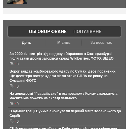
ОБГОВОРЮВАНЕ
|
ПОПУЛЯРНЕ
День
Місяць
За весь час
За 2000 кілометрів від кордону з Україною: в Єкатеринбурзі
після атаки дронів загорівся склад Wildberries. ФОТО. ВІДЕО
0
Ворог завдав комбінованого удару по Сумах, двоє поранених.
Ще десятеро постраждали після атаки БПЛА по ринку на
Сумщині. ФОТО
0
На аеродромі "Гвардійське" в окупованому Криму спалахнула
масштабна пожежа на складі пального
0
В адміністрації Вучича анонсували перший візит Зеленського до
Сербії
0
США розширили санкції проти Куби через військову співпрацю з