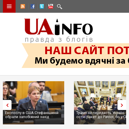
Експослу в США Стефанішиній
Трамп не передасть Україні
обрали запобіжний захід
сотні ракет до Patriot, бо у США
...