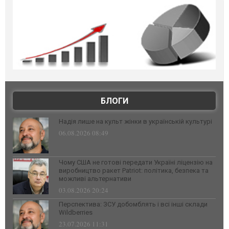
БЛОГИ
Надія лише на культ жінки в українській культурі
06.08.2026 08:49
Чому США не готові передати Україні ліцензію на
виробництво ракет Patriot: політика, безпека та
можливі альтернативи
03.08.2026 20:24
Перспектива: ЗСУ добомблять і всі інші склади
Wildberries
23.07.2026 11:31