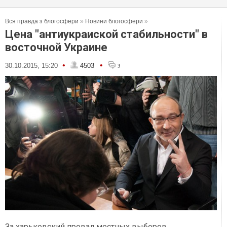
Вся правда з блогосфери
»
Новини блогосфери
»
Цена "антиукраиской стабильности" в
восточной Украине
•
•
30.10.2015, 15:20
4503
3
За харьковский провал местных выборов