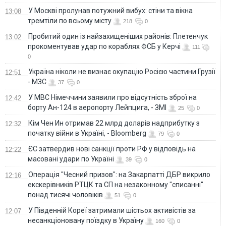
У Москві пролунав потужний вибух: стіни та вікна
13:08
тремтіли по всьому місту
218
0
Пробитий один із найзахищеніших районів: Плетенчук
13:02
прокоментував удар по кораблях ФСБ у Керчі
111
0
Україна ніколи не визнає окупацію Росією частини Грузії
12:51
- МЗС
37
0
У МВС Німеччини заявили про відсутність зброї на
12:42
борту Ан-124 в аеропорту Лейпцига, - ЗМІ
25
0
Кім Чен Ин отримав 22 млрд доларів надприбутку з
12:32
початку війни в Україні, - Bloomberg
79
0
ЄС затвердив нові санкції проти РФ у відповідь на
12:22
масовані удари по Україні
39
0
Операція "Чесний призов": на Закарпатті ДБР викрило
12:16
екскерівників РТЦК та СП на незаконному "списанні"
понад тисячі чоловіків
51
0
У Південній Кореї затримали шістьох активістів за
12:07
несанкціоновану поїздку в Україну
160
0