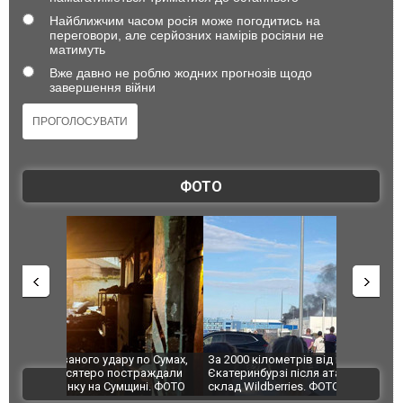
Найближчим часом росія може погодитись на
переговори, але серйозних намірів росіяни не
матимуть
Вже давно не роблю жодних прогнозів щодо
завершення війни
ФОТО
по Сумах,
За 2000 кілометрів від кордону з Україною: в
"Мої іграш
траждали
Єкатеринбурзі після атаки дронів загорівся
суперкарів
ВІДЕО
ині. ФОТО
склад Wildberries. ФОТО. ВІДЕО