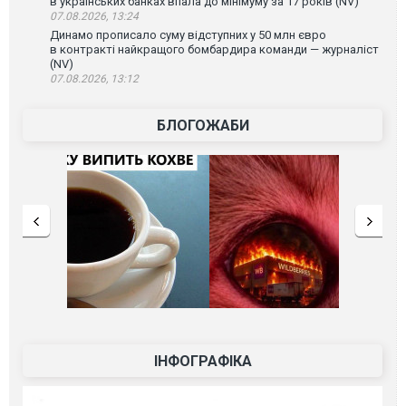
в українських банках впала до мінімуму за 17 років (NV)
07.08.2026, 13:24
Динамо прописало суму відступних у 50 млн євро
в контракті найкращого бомбардира команди — журналіст
(NV)
07.08.2026, 13:12
БЛОГОЖАБИ
ІНФОГРАФІКА