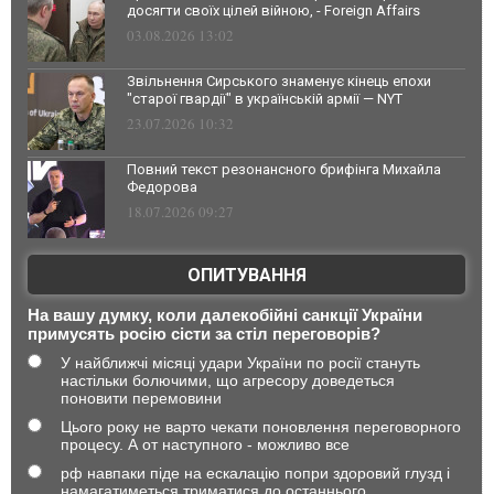
досягти своїх цілей війною, - Foreign Affairs
03.08.2026 13:02
Звільнення Сирського знаменує кінець епохи
"старої гвардії" в українській армії — NYT
23.07.2026 10:32
Повний текст резонансного брифінга Михайла
Федорова
18.07.2026 09:27
ОПИТУВАННЯ
На вашу думку, коли далекобійні санкції України
примусять росію сісти за стіл переговорів?
У найближчі місяці удари України по росії стануть
настільки болючими, що агресору доведеться
поновити перемовини
Цього року не варто чекати поновлення переговорного
процесу. А от наступного - можливо все
рф навпаки піде на ескалацію попри здоровий глузд і
намагатиметься триматися до останнього