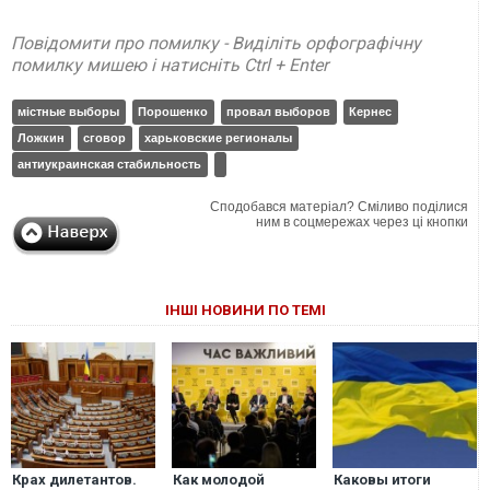
Повідомити про помилку - Виділіть орфографічну
помилку мишею і натисніть Ctrl + Enter
містные выборы
Порошенко
провал выборов
Кернес
Ложкин
сговор
харьковские регионалы
антиукраинская стабильность
Сподобався матеріал? Сміливо поділися
ним в соцмережах через ці кнопки
ІНШІ НОВИНИ ПО ТЕМІ
Крах дилетантов.
Как молодой
Каковы итоги