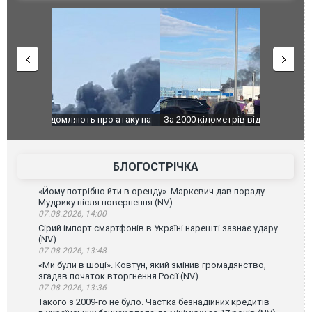
о атаку на
За 2000 кілометрів від кордону з Україною: в
В Таїланді 
го диму.
Єкатеринбурзі після атаки дронів загорівся
блискавки 
склад Wildberries. ФОТО. ВІДЕО
постражда
БЛОГОСТРІЧКА
«Йому потрібно йти в оренду». Маркевич дав пораду
Мудрику після повернення (NV)
07.08.2026, 14:00
Сірий імпорт смартфонів в Україні нарешті зазнає удару
(NV)
07.08.2026, 13:48
«Ми були в шоці». Ковтун, який змінив громадянство,
згадав початок вторгнення Росії (NV)
07.08.2026, 13:36
Такого з 2009-го не було. Частка безнадійних кредитів