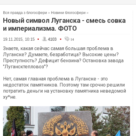
Вся правда з блогосфери
»
Новини блогосфери
»
Новый символ Луганска - смесь совка
и империализма. ФОТО
•
•
19.11.2015, 10:15
4103
14
Знаете, какая сейчас самая большая проблема в
Луганске? Думаете, безработица? Высокие цены?
Преступность? Дефицит бензина? Остановка завода
"Лугансктепловоз"?
Нет, самая главная проблема в Луганске - это
недостаток памятников. Поэтому там срочно решили
потратить деньги на установку памятника неведомой
ху*не.