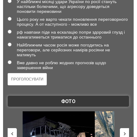
У найближчі місяці удари України по росії стануть
настільки болючими, що агресору доведеться
поновити перемовини
Цього року не варто чекати поновлення переговорного
процесу. А от наступного - можливо все
рф навпаки піде на ескалацію попри здоровий глузд і
намагатиметься триматися до останнього
Найближчим часом росія може погодитись на
переговори, але серйозних намірів росіяни не
матимуть
Вже давно не роблю жодних прогнозів щодо
завершення війни
ФОТО