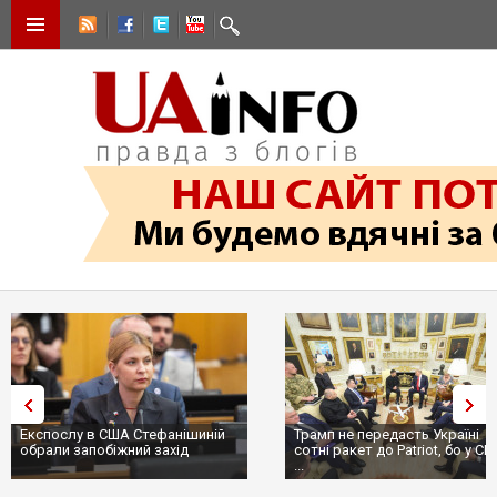
Експослу в США Стефанішиній
Трамп не передасть Україні
обрали запобіжний захід
сотні ракет до Patriot, бо у С
...