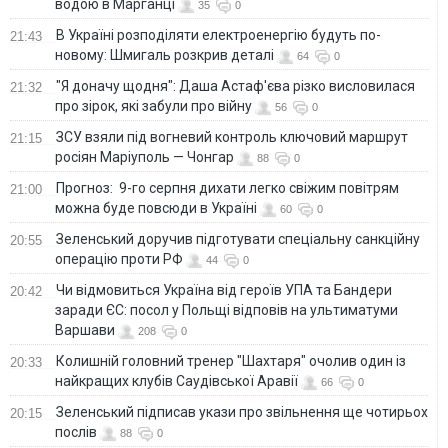
водою в Марганці
35
0
В Україні розподіляти електроенергію будуть по-
21:43
новому: Шмигаль розкрив деталі
64
0
"Я доначу щодня": Даша Астаф'єва різко висловилася
21:32
про зірок, які забули про війну
56
0
ЗСУ взяли під вогневий контроль ключовий маршрут
21:15
росіян Маріуполь — Чонгар
88
0
Прогноз: 9-го серпня дихати легко свіжим повітрям
21:00
можна буде повсюди в Україні
60
0
Зеленський доручив підготувати спеціальну санкційну
20:55
операцію проти РФ
44
0
Чи відмовиться Україна від героїв УПА та Бандери
20:42
заради ЄС: посол у Польщі відповів на ультиматуми
Варшави
208
0
Колишній головний тренер "Шахтаря" очолив один із
20:33
найкращих клубів Саудівської Аравії
66
0
Зеленський підписав укази про звільнення ще чотирьох
20:15
послів
88
0