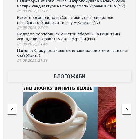
Редакторка Atlantic Council запропонувала Зеленському
чотири кандидатури на посаду посла України в США (NV)
06.08.2026, 22:12
Ракет-перехоплювачів балістики у світі лишилось
не набагато більше за тисячу — Клімкін (Nv)
06.08.2026, 22:00
Федоров розповів, як міністри оборони на Рамштайні
«складалися» ракетами для України (NV)
06.08.2026, 21:48
Паніка в Криму: російські силовики масово вивозять свої
сім’ї (Факти)
06.08.2026, 21:36
БЛОГОЖАБИ