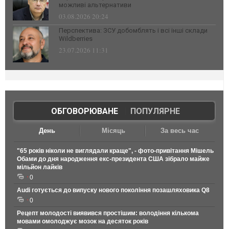
можливі альтернативи
03.08.2026 20:24
Перспектива: ЗСУ добомблять і всі інші склади
Wildberries
23.07.2026 11:31
ОБГОВОРЮВАНЕ
|
ПОПУЛЯРНЕ
День
Місяць
За весь час
"65 років ніколи не виглядали краще", - фото-привітання Мішель
Обами до дня народження екс-президента США зібрало майже
мільйон лайків
0
Audi готується до випуску нового покоління позашляховика Q8
0
Рецепт молодості виявився простішим: володіння кількома
мовами омолоджує мозок на десяток років