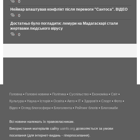
0
Неймар влаштував конфлікт після перемоги "Сантоса". ВІДЕО
0
Достатньо було погладити: лемури на Мадагаскарі стали
жертвами людського вірусу
0
Головна
•
Головні новини
•
Політика
•
Суспільство
•
Економіка
беспроводной
•
Світ
•
Культура
•
Наука
•
Історія
•
Освіта
•
Авто
•
IT
•
Здоров'я
интернет
•
Спорт
•
Фото
•
Відео
•
Огляд блогосфери
•
Блоголента
•
Рейтинг блогів
киев
•
Блогожаби
и
Всі новини належать їх правовласникам.
область
Використання матеріалів сайту
uainfo.org
дозволяється за умови
wimax
посилання (для інтернет-видань - гіперпосилання).
интернет