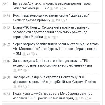
Битва за Арктику: як кремль втрачає регіон через
20:01
імперські амбіції, – ГУР
335
0
Росія терміново шукає заміну своїм "Іскандерам":
19:54
експерт вказав причину
335
0
Глава МЗС Польщі Сікорський закликав серйозно
19:42
обговорити перехоплення російських ракет над
територією України
63
0
Через загрозу безпілотників росіяни стали рідше літати
19:32
між Москвою та Петербургом і частіше обирати поїзди
— ЗМІ
23
0
Запас води на 3 дні та готовність до атак на ТЕЦ:
19:16
експерт розповів про ризики знеструмлення Києва
102
0
Засекречена ядерна стратегія Пентагону: NBC
19:00
дізналося можливий сценарій війни з Китаєм і Росією
138
0
Податкова служба передасть Міноборони дані про
18:54
чоловіків 18–60 років: що вирішив уряд
233
0