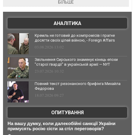
БІЛЬШЕ
АНАЛІТИКА
Кремль не готовий до компромісів і прагне
досягти своїх цілей війною, - Foreign Affairs
03.08.2026 13:02
Звільнення Сирського знаменує кінець епохи
"старої гвардії" в українській армії — NYT
23.07.2026 10:32
Повний текст резонансного брифінга Михайла
Федорова
18.07.2026 09:27
ОПИТУВАННЯ
На вашу думку, коли далекобійні санкції України
примусять росію сісти за стіл переговорів?