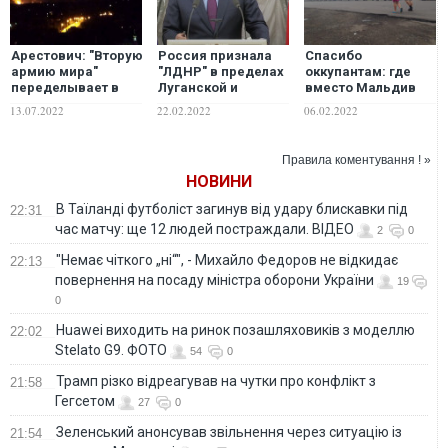
Арестович: "Вторую
Россия признала
Спасибо
армию мира"
"ЛДНР" в пределах
оккупантам: где
переделывает в
Луганской и
вместо Мальдив
двухсотую
Донецкой областей
отдыхают теперь
13.07.2022
22.02.2022
06.02.2022
маленький,
Украины – Путин
жители Луганска, –
симпатичный
Ольга Черненко
HIMARS
Правила коментування ! »
НОВИНИ
В Таїланді футболіст загинув від удару блискавки під
22:31
час матчу: ще 12 людей постраждали. ВІДЕО
2
0
"Немає чіткого „ні“", - Михайло Федоров не відкидає
22:13
повернення на посаду міністра оборони України
19
0
Huawei виходить на ринок позашляховиків з моделлю
22:02
Stelato G9. ФОТО
54
0
Трамп різко відреагував на чутки про конфлікт з
21:58
Гегсетом
27
0
Зеленський анонсував звільнення через ситуацію із
21:54