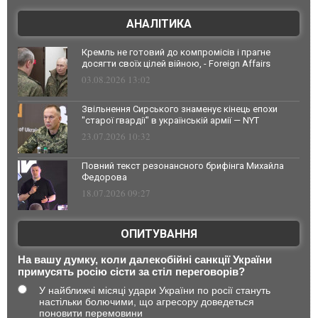
АНАЛІТИКА
Кремль не готовий до компромісів і прагне
досягти своїх цілей війною, - Foreign Affairs
03.08.2026 13:02
Звільнення Сирського знаменує кінець епохи
"старої гвардії" в українській армії — NYT
23.07.2026 10:32
Повний текст резонансного брифінга Михайла
Федорова
18.07.2026 09:27
ОПИТУВАННЯ
На вашу думку, коли далекобійні санкції України
примусять росію сісти за стіл переговорів?
У найближчі місяці удари України по росії стануть
настільки болючими, що агресору доведеться
поновити перемовини