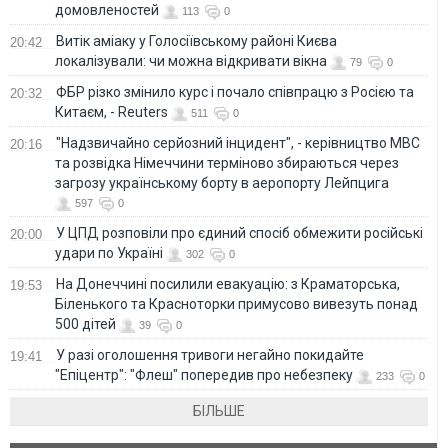
домовленостей
113
0
Витік аміаку у Голосіївському районі Києва
20:42
локалізували: чи можна відкривати вікна
79
0
ФБР різко змінило курс і почало співпрацю з Росією та
20:32
Китаєм, - Reuters
511
0
"Надзвичайно серйозний інцидент", - керівництво МВС
20:16
та розвідка Німеччини терміново збираються через
загрозу українському борту в аеропорту Лейпцига
597
0
У ЦПД розповіли про єдиний спосіб обмежити російські
20:00
удари по Україні
302
0
На Донеччині посилили евакуацію: з Краматорська,
19:53
Біленького та Красноторки примусово вивезуть понад
500 дітей
39
0
У разі оголошення тривоги негайно покидайте
19:41
"Епіцентр": "Флеш" попередив про небезпеку
233
0
БІЛЬШЕ