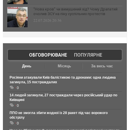
“Нова кров” чи вимушений хід? Чому Драпатий
очолив ЗСУ на піку суспільних протестів
22.07.2026 20:36
ОБГОВОРЮВАНЕ
|
ПОПУЛЯРНЕ
День
Місяць
За весь час
Росіяни атакували Київ балістикою та дронами: одна людина
загинула, 15 постраждалих
0
14 людей загинули, 27 постраждали через російський удар по
Київщині
0
ППО не змогла збити жодної із 28 ракет під час ворожого
обстрілу
0