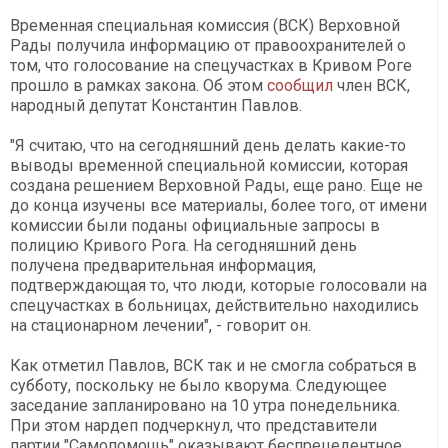
Временная специальная комиссия (ВСК) Верховной
Рады получила информацию от правоохранителей о
том, что голосование на спецучастках в Кривом Роге
прошло в рамках закона. Об этом
сообщил
член ВСК,
народный депутат Константин Павлов.
"Я считаю, что на сегодняшний день делать какие-то
выводы временной специальной комиссии, которая
создана решением Верховной Рады, еще рано. Еще не
до конца изучены все материалы, более того, от имени
комиссии были поданы официальные запросы в
полицию Кривого Рога. На сегодняшний день
получена предварительная информация,
подтверждающая то, что люди, которые голосовали на
спецучастках в больницах, действительно находились
на стационарном лечении", - говорит он.
Как отметил Павлов, ВСК так и не смогла собраться в
субботу, поскольку не было кворума. Следующее
заседание запланировано на 10 утра понедельника.
При этом нардеп подчеркнул, что представители
партии "Самопомощь" оказывают беспрецедентное