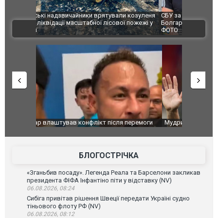
и козуленя
СБУ за сприяння Нацполіції та правоохоронців
Росіяни ат
ї пожежі у
Болгарії затримала міжнародного наркобарона.
одна людин
ВІДЕО
ФОТО
перемоги
Мудрик провів перший матч за "Челсі" після
Українські
допінгової дискваліфікації. ВІДЕО
під час лік
Франції
БЛОГОСТРІЧКА
«Зганьбив посаду». Легенда Реала та Барселони закликав
президента ФІФА Інфантіно піти у відставку (NV)
06.08.2026, 08:24
Сибіга привітав рішення Швеції передати Україні судно
тіньового флоту РФ (NV)
06.08.2026, 08:12