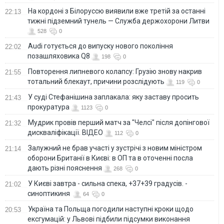
На кордоні з Білоруссю виявили вже третій за останні
22:13
тижні підземний тунель — Служба держохорони Литви
528
0
Audi готується до випуску нового покоління
22:02
позашляховика Q8
198
0
Повторення липневого колапсу: Грузію знову накрив
21:55
тотальний блекаут, причини розслідують
119
0
У суді Стефанішина заплакала: яку заставу просить
21:43
прокуратура
1123
0
Мудрик провів перший матч за "Челсі" після допінгової
21:32
дискваліфікації. ВІДЕО
112
0
Залужний не брав участі у зустрічі з новим міністром
21:14
оборони Британії в Києві: в ОП та в оточенні посла
дають різні пояснення
268
0
У Києві завтра - сильна спека, +37+39 градусів. -
21:02
синоптикиня
64
0
Україна та Польща погодили наступні кроки щодо
20:53
ексгумацій: у Львові підбили підсумки виконання