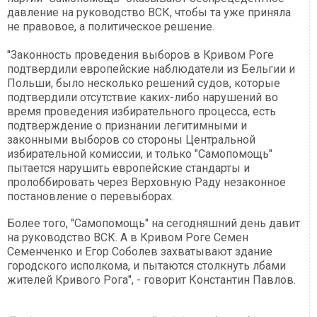
давление на руководство ВСК, чтобы та уже приняла
не правовое, а политическое решение.
"Законность проведения выборов в Кривом Роге
подтвердили европейские наблюдатели из Бельгии и
Польши, было несколько решений судов, которые
подтвердили отсутствие каких-либо нарушений во
время проведения избирательного процесса, есть
подтверждение о признании легитимными и
законными выборов со стороны Центральной
избирательной комиссии, и только "Самопомощь"
пытается нарушить европейские стандарты и
пролоббировать через Верховную Раду незаконное
постановление о перевыборах.
Более того, "Самопомощь" на сегодняшний день давит
на руководство ВСК. А в Кривом Роге Семен
Семенченко и Егор Соболев захватывают здание
городского исполкома, и пытаются столкнуть лбами
жителей Кривого Рога", - говорит Константин Павлов.