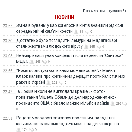
резко осложниться
Правила коментування ! »
НОВИНИ
Зміна вірувань: у кар'єрі епохи вікінгів знайшли рідкісні
23:57
середньовічні кам’яні хрести
88
0
Достатньо було погладити: лемури на Мадагаскарі
23:30
стали жертвами людського вірусу
165
0
Неймар влаштував конфлікт після перемоги "Сантоса".
23:03
ВІДЕО
143
0
"Росія користується вікном можливостей", - Майкл
22:55
Кларк заявив про критичний дефіцит протибалістичних
ракет в Україні
131
0
"65 років ніколи не виглядали краще", - фото-
22:42
привітання Мішель Обами до дня народження екс-
президента США зібрало майже мільйон лайків
291
0
Рецепт молодості виявився простішим: володіння
22:31
кількома мовами омолоджує мозок на десяток років
174
0