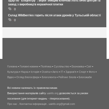
Удар по "Епіцентру": ворог знищив ключові логістичні центри та
завод з виробництв керамічної плитки
0
Склад Wildberries горить після атаки дронів у Тульській області
0
Головна
•
Головні новини
•
Політика
•
Суспільство
•
Економіка
беспроводной
•
Світ
•
Культура
•
Наука
•
Історія
•
Освіта
•
Авто
•
IT
•
Здоров'я
интернет
•
Спорт
•
Фото
•
Відео
•
Огляд блогосфери
•
Блоголента
•
Рейтинг блогів
киев
•
Блогожаби
и
Всі новини належать їх правовласникам.
область
Використання матеріалів сайту
uainfo.org
дозволяється за умови
wimax
посилання (для інтернет-видань - гіперпосилання).
интернет
Про нас
.
Контактна інформація
.
uainfo.org@gmail.com
в