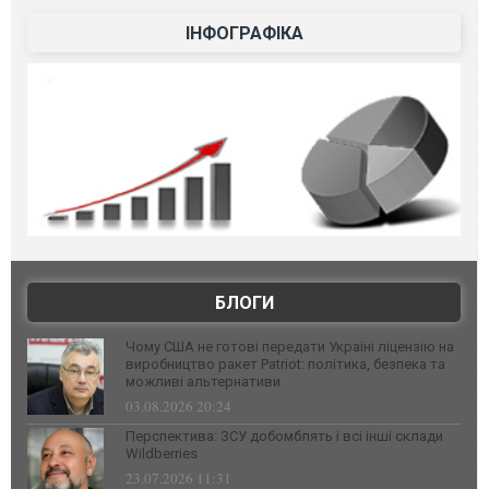
ІНФОГРАФІКА
БЛОГИ
Чому США не готові передати Україні ліцензію на
виробництво ракет Patriot: політика, безпека та
можливі альтернативи
03.08.2026 20:24
Перспектива: ЗСУ добомблять і всі інші склади
Wildberries
23.07.2026 11:31