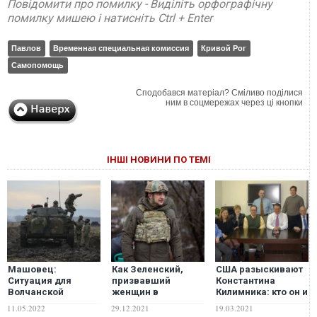
Повідомити про помилку - Виділіть орфографічну
помилку мишею і натисніть Ctrl + Enter
Павлов
Временная специальная комиссия
Кривой Рог
Самопомощь
Сподобався матеріал? Сміливо поділися
ним в соцмережах через ці кнопки
ІНШІ НОВИНИ ПО ТЕМІ
Машовец:
Как Зеленский,
США разыскивают
Ситуация для
призвавший
Константина
Волчанской
женщин в
Килимника: кто он и
группировки войск
военкоматы,
почему так важен?
11.05.2022
29.12.2021
19.03.2021
противника может
"косил" от армии