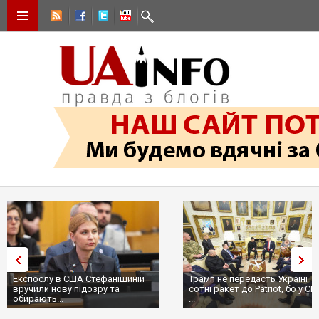
Експослу в США Стефанішиній
Трамп не передасть Україні
вручили нову підозру та
сотні ракет до Patriot, бо у С
обирають...
...