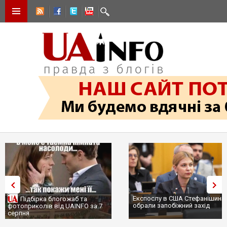
Експослу в США Стефанішиній
Трамп не передасть Україні
обрали запобіжний захід
сотні ракет до Patriot, бо у С
...