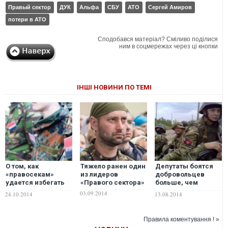
Правый сектор
ДУК
Альфа
СБУ
АТО
Сергей Амиров
потери в АТО
Сподобався матеріал? Сміливо поділися
ним в соцмережах через ці кнопки
ІНШІ НОВИНИ ПО ТЕМІ
О том, как
Тяжело ранен один
Депутаты боятся
«правосекам»
из лидеров
добровольцев
удается избегать
«Правого сектора»
больше, чем
высоких потерь в
сепаратистов
03.09.2014
24.10.2014
13.08.2014
Донецком
аэропорту
Правила коментування ! »