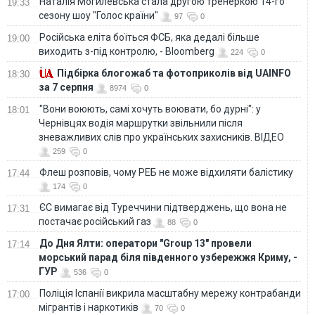
Наталія Могилевська стала другою тренеркою 14-го
19:33
сезону шоу "Голос країни"
97
0
Російська еліта боїться ФСБ, яка дедалі більше
19:00
виходить з-під контролю, - Bloomberg
224
0
Підбірка блогожаб та фотоприколів від UAINFO
18:30
за 7 серпня
8974
0
"Вони воюють, самі хочуть воювати, бо дурні": у
18:01
Чернівцях водія маршрутки звільнили після
зневажливих слів про українських захисників. ВІДЕО
259
0
Флеш розповів, чому РЕБ не може відхиляти балістику
17:44
174
0
ЄС вимагає від Туреччини підтверджень, що вона не
17:31
постачає російський газ
88
0
До Дня Ялти: оператори "Group 13" провели
17:14
морський парад біля південного узбережжя Криму, -
ГУР
536
0
Поліція Іспанії викрила масштабну мережу контрабанди
17:00
мігрантів і наркотиків
70
0