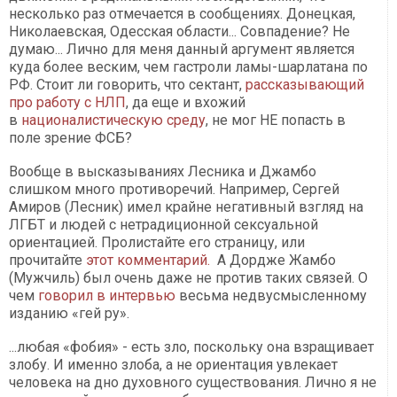
несколько раз отмечается в сообщениях. Донецкая,
Николаевская, Одесская области... Совпадение? Не
думаю... Лично для меня данный аргумент является
куда более веским, чем гастроли ламы-шарлатана по
РФ. Стоит ли говорить, что сектант,
рассказывающий
про работу с НЛП
, да еще и вхожий
в
националистическую среду
, не мог НЕ попасть в
поле зрение ФСБ?
Вообще в высказываниях Лесника и Джамбо
слишком много противоречий. Например, Сергей
Амиров (Лесник) имел крайне негативный взгляд на
ЛГБТ и людей с нетрадиционной сексуальной
ориентацией. Пролистайте его страницу, или
прочитайте
этот комментарий.
А Дордже Жамбо
(Мужчиль) был очень даже не против таких связей. О
чем
говорил в интервью
весьма недвусмысленному
изданию «гей ру».
...любая «фобия» - есть зло, поскольку она взращивает
злобу. И именно злоба, а не ориентация увлекает
человека на дно духовного существования. Лично я не