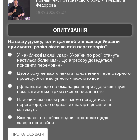
Повний текст резонансного брифінга Михайла
Федорова
18.07.2026 09:27
ОПИТУВАННЯ
На вашу думку, коли далекобійні санкції України
примусять росію сісти за стіл переговорів?
У найближчі місяці удари України по росії стануть
настільки болючими, що агресору доведеться
поновити перемовини
Цього року не варто чекати поновлення переговорного
процесу. А от наступного - можливо все
рф навпаки піде на ескалацію попри здоровий глузд і
намагатиметься триматися до останнього
Найближчим часом росія може погодитись на
переговори, але серйозних намірів росіяни не
матимуть
Вже давно не роблю жодних прогнозів щодо
завершення війни