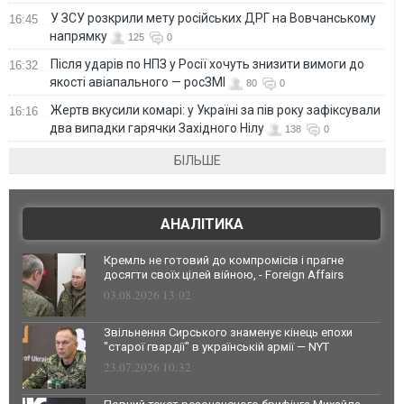
У ЗСУ розкрили мету російських ДРГ на Вовчанському
16:45
напрямку
125
0
Після ударів по НПЗ у Росії хочуть знизити вимоги до
16:32
якості авіапального — росЗМІ
80
0
Жертв вкусили комарі: у Україні за пів року зафіксували
16:16
два випадки гарячки Західного Нілу
138
0
БІЛЬШЕ
АНАЛІТИКА
Кремль не готовий до компромісів і прагне
досягти своїх цілей війною, - Foreign Affairs
03.08.2026 13:02
Звільнення Сирського знаменує кінець епохи
"старої гвардії" в українській армії — NYT
23.07.2026 10:32