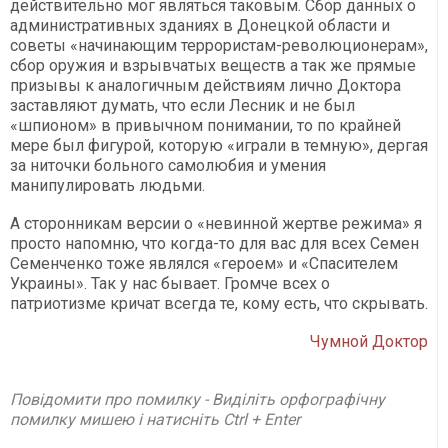
действительно мог являться таковым. Сбор данных о
административных зданиях в Донецкой области и
советы «начинающим террористам-революционерам»,
сбор оружия и взрывчатых веществ а так же прямые
призывы к аналогичным действиям лично Доктора
заставляют думать, что если Лесник и не был
«шпионом» в привычном понимании, то по крайней
мере был фигурой, которую «играли в темную», дергая
за ниточки больного самолюбия и умения
манипулировать людьми.
А сторонникам версии о «невинной жертве режима» я
просто напомню, что когда-то для вас для всех Семен
Семенченко тоже являлся «героем» и «Спасителем
Украины». Так у нас бывает. Громче всех о
патриотизме кричат всегда те, кому есть, что скрывать.
Чумной Доктор
Повідомити про помилку - Виділіть орфографічну
помилку мишею і натисніть Ctrl + Enter