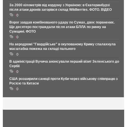
За 2000 кілометрів від кордону з Україною: в Єкатеринбурзі
після атаки дронів загорівся склад Wildberries. ФОТО. ВІДЕО
0
Ворог завдав комбінованого удару по Сумах, двоє поранених.
Ще десятеро постраждали після атаки БПЛА по ринку на
Сумщині. ФОТО
0
На аеродромі "Гвардійське" в окупованому Криму спалахнула
масштабна пожежа на складі пального
0
В адміністрації Вучича анонсували перший візит Зеленського до
Сербії
0
США розширили санкції проти Куби через військову співпрацю з
Росією та Китаєм
0