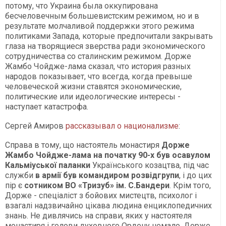
потому, что Украина была оккупирована
бесчеловечным большевистским режимом, но и в
результате молчаливой поддержки этого режима
политиками Запада, которые предпочитали закрывать
глаза на творящиеся зверства ради экономического
сотрудничества со сталинским режимом. Дорже
Жамбо Чойдже-лама сказал, что история разных
народов показывает, что всегда, когда превыше
человеческой жизни ставятся экономические,
политические или идеологические интересы -
наступает катастрофа.
Сергей Амиров
рассказывал о национализме
:
Справа в тому, що настоятель монастиря
Дорже
Жамбо Чойдже-лама на початку 90-х був осавулом
Кальміуської паланки
Українського козацтва, під час
служби
в армії був командиром розвідгрупи
, і до цих
пір є
сотником ВО «Тризуб» ім. С.Бандери
. Крім того,
Дорже - спеціаліст з бойових мистецтв, психолог і
взагалі надзвичайно цікава людина енциклопедичних
знань. Не дивлячись на справи, яких у настоятеля
монастиря і голови духовного Ордену немало, Дорже