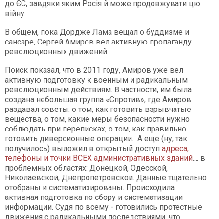
до ЄС, завдяки яким Росія й може продовжувати цю
війну.
В общем, пока Дордже Лама вещал о буддизме и
сансаре, Сергей Амиров вел активную пропаганду
революционных движений.
Поиск показал, что в 2011 году, Амиров уже вел
активную подготовку к военным и радикальным
революционным действиям. В частности, им была
создана небольшая группа «Спротив», где Амиров
раздавал советы: о том, как готовить взрывчатые
вещества, о том, какие меры безопасности нужно
соблюдать при переписках, о том, как правильно
готовить диверсионные операции. А еще (ну, так
получилось) выложил в открытый доступ
адреса,
телефоны и точки ВСЕХ административных зданий
.... в
проблемных областях: Донецкой, Одесской,
Николаевской, Днепропетровской. Данные тщательно
отобраны и систематизированы. Происходила
активная подготовка по сбору и систематизации
информации. Судя по всему - готовились протестные
движения с радикальными последствиями, что