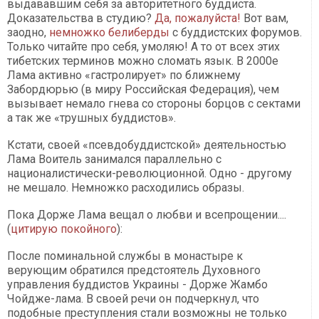
выдававшим себя за авторитетного буддиста.
Доказательства в студию?
Да, пожалуйста!
Вот вам,
заодно,
немножко белиберды
с буддистских форумов.
Только читайте про себя, умоляю! А то от всех этих
тибетских терминов можно сломать язык. В 2000е
Лама активно «гастролирует» по ближнему
Забордюрью (в миру Российская Федерация), чем
вызывает немало гнева со стороны борцов с сектами
а так же «трушных буддистов».
Кстати, своей «псевдобуддистской» деятельностью
Лама Воитель занимался параллельно с
националистически-революционной. Одно - другому
не мешало. Немножко расходились образы.
Пока Дорже Лама вещал о любви и всепрощении....
(
цитирую покойного
):
После поминальной службы в монастыре к
верующим обратился предстоятель Духовного
управления буддистов Украины - Дорже Жамбо
Чойдже-лама. В своей речи он подчеркнул, что
подобные преступления стали возможны не только