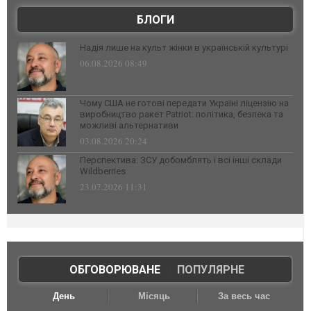
БЛОГИ
Надія лише на культ жінки в українській культурі
06.08.2026 08:49
Чому США не готові передати Україні ліцензію на
виробництво ракет Patriot: політика, безпека та
можливі альтернативи
03.08.2026 20:24
Перспектива: ЗСУ добомблять і всі інші склади
Wildberries
23.07.2026 11:31
ОБГОВОРЮВАНЕ
|
ПОПУЛЯРНЕ
День
Місяць
За весь час