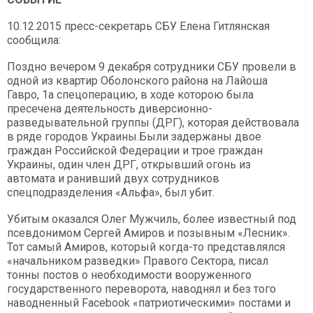
10.12.2015 пресс-секретарь СБУ Елена Гитлянская
сообщила:
Поздно вечером 9 декабря сотрудники СБУ провели в
одной из квартир Оболонского района на Лайоша
Гавро, 1а спецоперацию, в ходе которою была
пресечена деятельность диверсионно-
разведывательной группы (ДРГ), которая действовала
в ряде городов Украины.Были задержаны двое
граждан Российской Федерации и трое граждан
Украины, один член ДРГ, открывший огонь из
автомата и ранивший двух сотрудников
спецподразделения «Альфа», был убит.
Убитым оказался Олег Мужчиль, более известный под
псевдонимом Сергей Амиров и позывным «Лесник».
Тот самый Амиров, который когда-то представлялся
«начальником разведки» Правого Сектора, писал
тонны постов о необходимости вооруженного
государственного переворота, наводнял и без того
наводненный Facebook «патриотическими» постами и