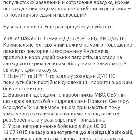
популистских заявлений и сотрясения воздуха, кроме
пострадавших нацгвардейцев и гибели людей какие-
то позитивные сдвиги произошли?
Ну и напоследок. Еще раз процитирую убитого:
УВАГА! НАКАЗ ПО 1-му ВІДДІЛУ РОЗВІДКИ ДУК ПС
Кримінально-олігархічний режим на чолі з Порошенко
повністю повторив шлях режиму Януковича,
проливши кров українських патріотів, що стали на
заваді його кримінальним оборуткам в Закарпатті. У
зв'язку з цим наказую:
1. Всім РГ та ДРГ 1-го відділу розвідки ДУК ПС
покинути бази постійной дислокації і перейти в режим
бойового виходу.
2. Вважати підрозділи і співробітників МВС, СБУ і ін.,
що зараз ведуть бій з підрозділами Правого Сектору,
блокують їх чи якимось чином приймають в тому
участь - державними злочинцями, які підлягають
роззброєнню, а у разі спротиву - знищенню.
3. У разі неприпинення бойових дій до 00.00.
13.07.2015
наказую приступити до ліквідації всіх осіб
,
причетних до нападу на членів Правого Сектору чи