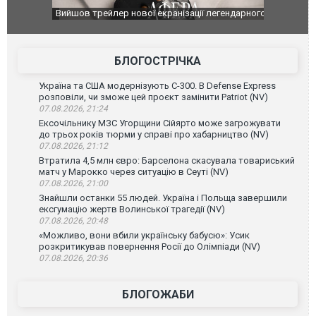
оновлення
Вийшов трейлер нової екранізації легендарного
Зеленський
фільму "Афера Томаса Крауна"
перемовин
БЛОГОСТРІЧКА
Україна та США модернізують С-300. В Defense Express
розповіли, чи зможе цей проєкт замінити Patriot (NV)
07.08.2026, 21:24
Ексочільнику МЗС Угорщини Сійярто може загрожувати
до трьох років тюрми у справі про хабарництво (NV)
07.08.2026, 21:12
Втратила 4,5 млн євро: Барселона скасувала товариський
матч у Марокко через ситуацію в Сеуті (NV)
07.08.2026, 21:00
Знайшли останки 55 людей. Україна і Польща завершили
ексгумацію жертв Волинської трагедії (NV)
07.08.2026, 20:48
«Можливо, вони вбили українську бабусю»: Усик
розкритикував повернення Росії до Олімпіади (NV)
07.08.2026, 20:36
БЛОГОЖАБИ