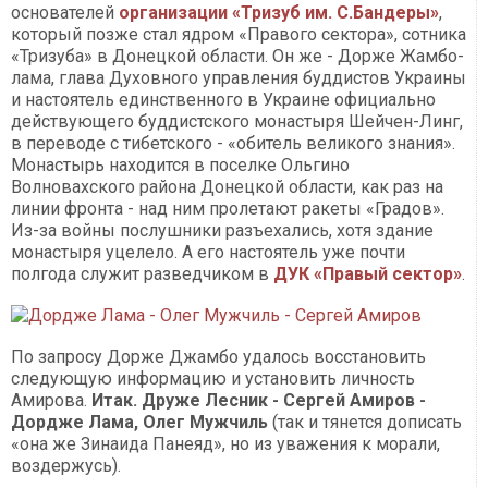
основателей
организации «Тризуб им. С.Бандеры»
,
который позже стал ядром «Правого сектора», сотника
«Тризуба» в Донецкой области. Он же - Дорже Жамбо-
лама, глава Духовного управления буддистов Украины
и настоятель единственного в Украине официально
действующего буддистского монастыря Шейчен-Линг,
в переводе с тибетского - «обитель великого знания».
Монастырь находится в поселке Ольгино
Волновахского района Донецкой области, как раз на
линии фронта - над ним пролетают ракеты «Градов».
Из-за войны послушники разъехались, хотя здание
монастыря уцелело. А его настоятель уже почти
полгода служит разведчиком в
ДУК «Правый сектор»
.
По запросу Дорже Джамбо удалось восстановить
следующую информацию и установить личность
Амирова.
Итак. Друже Лесник - Сергей Амиров -
Дордже Лама, Олег Мужчиль
(так и тянется дописать
«она же Зинаида Панеяд», но из уважения к морали,
воздержусь).