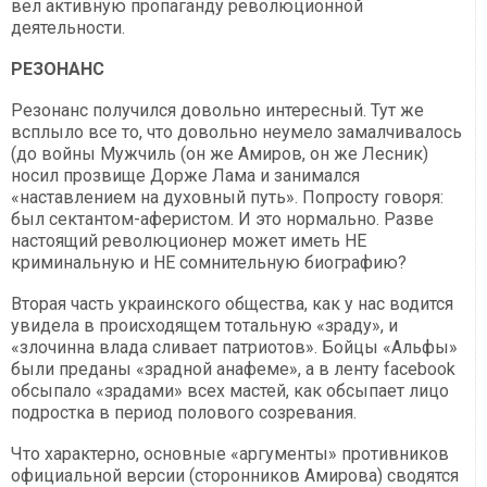
вел активную пропаганду революционной
деятельности.
РЕЗОНАНС
Резонанс получился довольно интересный. Тут же
всплыло все то, что довольно неумело замалчивалось
(до войны Мужчиль (он же Амиров, он же Лесник)
носил прозвище Дорже Лама и занимался
«наставлением на духовный путь». Попросту говоря:
был сектантом-аферистом. И это нормально. Разве
настоящий революционер может иметь НЕ
криминальную и НЕ сомнительную биографию?
Вторая часть украинского общества, как у нас водится
увидела в происходящем тотальную «зраду», и
«злочинна влада сливает патриотов». Бойцы «Альфы»
были преданы «зрадной анафеме», а в ленту facebook
обсыпало «зрадами» всех мастей, как обсыпает лицо
подростка в период полового созревания.
Что характерно, основные «аргументы» противников
официальной версии (сторонников Амирова) сводятся