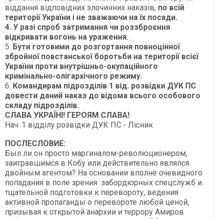
віддання відповідних злочинних наказів,
по всій
території України і не зважаючи на їх посади.
4. У разі спроб затримання чи роззброєння
відкривати вогонь на ураження.
5.
Бути готовими до розгортання повноцінної
збройної повстанської боротьби на території всієї
України проти внутрішньо-окупаційного
кримінально-олігархічного режиму.
6.
Командирам підрозділів 1 від. розвідки ДУК ПС
довести даний наказ до відома всього особового
складу підрозділів.
СЛАВА УКРАЇНІ! ГЕРОЯМ СЛАВА!
Нач. 1 відділу розвідки ДУК ПС - Лісник
ПОСЛЕСЛОВИЕ:
Был ли он просто маргиналом-революционером,
заигравшимся в Кобу или действительно являлся
двойным агентом? На основании вполне очевидного
попадания в поле зрения забордюрных спецслужб и
тщательной подготовки к перевороту, ведения
активной пропаганды о перевороте любой ценой,
призывая к открытой анархии и террору Амиров