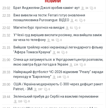
НОВИНИ
Брат Анджеліни Джолі зробив камінг-аут
23:02
34
0
Вже вивели на тести: Ferrari готує оновлення
22:33
позашляховика Purosangue. ВІДЕО
41
0
Магнітні бурі: прогноз на вихідні
22:02
51
0
У Чехії суд вирішив вислати росіянку, яка вийшла заміж
21:32
за чеха по телефону
96
0
Вийшов трейлер нової екранізації легендарного фільму
21:15
"Афера Томаса Крауна"
66
0
Спека ще затримується: в Укргідрометцентрі розповіли,
21:00
якою завтра буде погода в Україні
134
0
Найкращий футболіст ЧС-2026 відмовив "Реалу" заради
20:33
переходу в "Барселону"
148
0
США і Україна модернізують С-300 через дефіцит ракет
20:00
Patriot, - ЗМІ
197
0
Зеленський прибув до Сербії на важливі перемовини
19:44
110
0