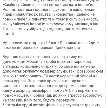
Жамбо прийняв козаків і погодився дати інтерв'ю.
Релігія, політика і ідеологія, духовні та національні
лідери, майбутнє козацтва і українства - далеко не
повний перелік піднятих тем, тому в силу об'ємності,
ми публікуємо інтерв'ю в скороченому вигляді, а інші
його частини увійдуть до відповідних тематичних
статей.
Ну, а прочитав открытый блог «Лесника» вы найдете
немало интересных тезисов. Таких, как
этот:
Будь-які вигуки «створюючи хаос в тилу ви
допоможете Москві!» - треба вважати ворожою
агітацією кримінал-олігархату, бо саме він активно
допомагає окупанту як матеріально, так і роззброюючи
армію та забороняючи їй вести нормальні бойові дії
проти ворога. Знищення кримінал-олігархата і
встановлення патріотичної влади прямо переведе
війну з розряду шизофренічного «АТО» в нормальні
повномасштабні бойові дії, до яких агресор абсолютно
не готовий. Крім того, будуть перекрити
багатомільярдні потоки фінансів, ресурсів та транзиту