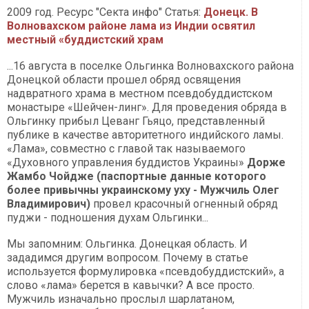
2009 год. Ресурс "Секта инфо" Статья:
Донецк. В
Волновахском районе лама из Индии освятил
местный «буддистский храм
...16 августа в поселке Ольгинка Волновахского района
Донецкой области прошел обряд освящения
надвратного храма в местном псевдобуддистском
монастыре «Шейчен-линг». Для проведения обряда в
Ольгинку прибыл Цеванг Гьяцо, представленный
публике в качестве авторитетного индийского ламы.
«Лама», совместно с главой так называемого
«Духовного управления буддистов Украины»
Дорже
Жамбо Чойдже (паспортные данные которого
более привычны украинскому уху - Мужчиль Олег
Владимирович)
провел красочный огненный обряд
пуджи - подношения духам Ольгинки...
Мы запомним: Ольгинка. Донецкая область. И
зададимся другим вопросом. Почему в статье
используется формулировка «псевдобуддистский», а
слово «лама» берется в кавычки? А все просто.
Мужчиль изначально прослыл шарлатаном,